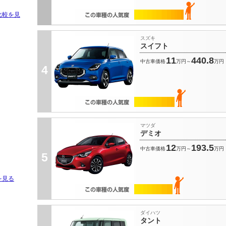
比較を見
スズキ
スイフト
11
440.8
中古車価格
万円～
万円
4
マツダ
デミオ
12
193.5
中古車価格
万円～
万円
5
を見る
ダイハツ
タント