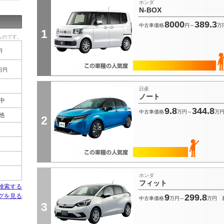
ホンダ
N-BOX
8000
389.3
中古車価格
円～
万
1
ものです。
円
万円
日産
ノート
中
9.8
344.8
中古車価格
万円～
万
 他
2
ホンダ
フィット
検索する
グを見る
9
299.8
中古車価格
万円～
万円
3