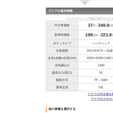
アクアの基本情報
※カタログスペック情報は最新モデルの
37
349.8
中古車価格
円～
万
198
323.8
新車時価格
万円～
ボディタイプ
ハッチバック
生産期間
2021年07月～生産
全長x全幅x全高(mm)
4050×1695×1485
排気量(cc)
1490
最高出力(馬力)
91
駆動方式
FF、4WD
乗車定員
5名
アクアの中古車を
アクアのカタロ
他の車種を選択する