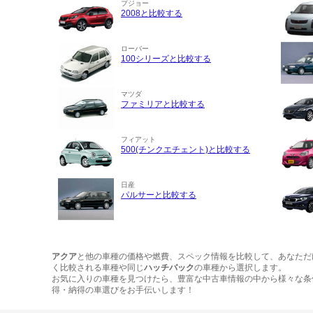
プジョー
2008と比較する
ローバー
100シリーズと比較する
マツダ
ファミリアと比較する
フィアット
500(チンクエチェント)と比較する
日産
パルサーと比較する
アクア
と他の車種の価格や燃費、スペック情報を比較して、あなただ
く比較される車種や同じ
ハッチバック
の車種から選択します。
お気に入りの車種を見つけたら、豊富な中古車情報の中から様々な条
得・納得の車選びをお手伝いします！