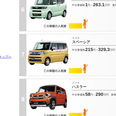
1
263.1
中古車価格
円～
万円
新
6
スズキ
スペーシア
215
329.3
中古車価格
円～
万円
7
トップへ
スズキ
ハスラー
58
290
中古車価格
円～
万円
新
8