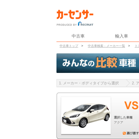
中古車
輸入車
中古車トップ
>
中古車検索：メーカー一覧
>
ト
1. メーカー・ボディタイプから選択
2.
選択した車種
アクア