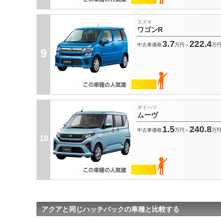
スズキ
ワゴンR
3.7
222.4
中古車価格
万円～
万
9
ダイハツ
ムーヴ
1.5
240.8
中古車価格
万円～
万
10
アクアと同じハッチバックの車種と比較する