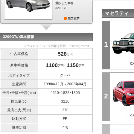
選択した車種
3200GT
マセラティ 
3200GTの基本情報
1
※カタログスペック情報は最新モデルのものです。
528
中古車価格
万円
1100
1150
新車時価格
万円～
万円
ボディタイプ
クーペ
生産期間
1998年11月～2002年04月
全長x全幅x全高(mm)
4510×1822×1305
2
排気量(cc)
3216
最高出力(馬力)
370
駆動方式
FR
乗車定員
4名