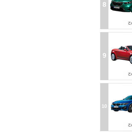
8
9
10