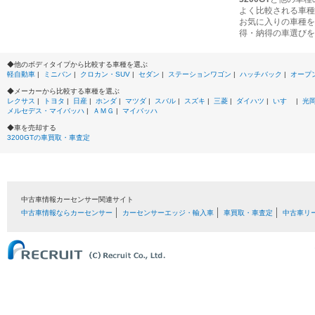
よく比較される車種
お気に入りの車種を
得・納得の車選びを
◆他のボディタイプから比較する車種を選ぶ
軽自動車
|
ミニバン
|
クロカン・SUV
|
セダン
|
ステーションワゴン
|
ハッチバック
|
オープ
◆メーカーから比較する車種を選ぶ
レクサス
|
トヨタ
|
日産
|
ホンダ
|
マツダ
|
スバル
|
スズキ
|
三菱
|
ダイハツ
|
いすゞ
|
光
メルセデス・マイバッハ
|
ＡＭＧ
|
マイバッハ
◆車を売却する
3200GTの車買取・車査定
中古車情報カーセンサー関連サイト
中古車情報ならカーセンサー
カーセンサーエッジ・輸入車
車買取・車査定
中古車リ