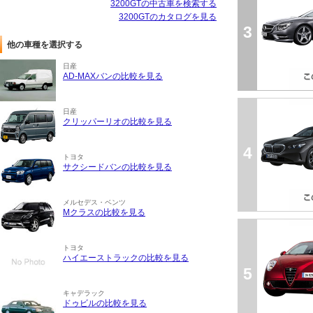
3200GTの中古車を検索する
3200GTのカタログを見る
3
他の車種を選択する
日産
AD-MAXバンの比較を見る
日産
クリッパーリオの比較を見る
4
トヨタ
サクシードバンの比較を見る
メルセデス・ベンツ
Mクラスの比較を見る
トヨタ
ハイエーストラックの比較を見る
5
キャデラック
ドゥビルの比較を見る