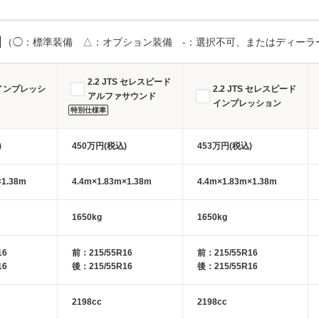
目
（◯：標準装備 △：オプション装備 -：選択不可、またはディーラ
2.2 JTS セレスピード
S インプレッシ
2.2 JTS セレスピード
アルファサウンド
インプレッション
特別仕様車
)
450万円(税込)
453万円(税込)
×1.38m
4.4m×1.83m×1.38m
4.4m×1.83m×1.38m
1650kg
1650kg
16
前：215/55R16
前：215/55R16
16
後：215/55R16
後：215/55R16
2198cc
2198cc