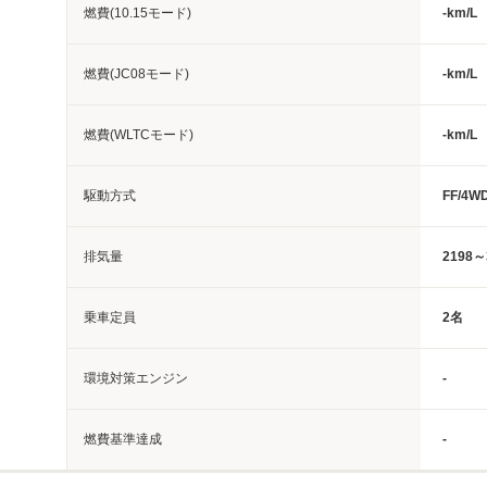
燃費(10.15モード)
-km/L
燃費(JC08モード)
-km/L
燃費(WLTCモード)
-km/L
駆動方式
FF/4W
排気量
2198～
乗車定員
2名
環境対策エンジン
-
燃費基準達成
-