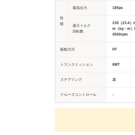
最高出力
185ps
性
230（23.4）
能
最大トルク
m（kg・m）/
回転数
4500rpm
駆動方式
FF
トランスミッション
6MT
ステアリング
左
クルーズコントロール
-