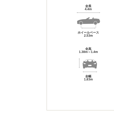
全長
4.4m
ホイールベース
2.53m
全高
1.38m～1.4m
全幅
1.83m