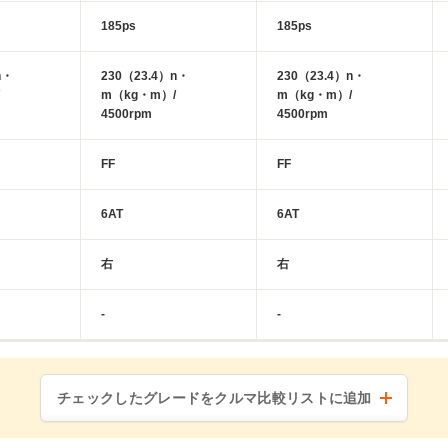
185ps
185ps
n・
230（23.4）n・
230（23.4）n・
m（kg・m）/
m（kg・m）/
4500rpm
4500rpm
FF
FF
6AT
6AT
右
右
-
-
チェックしたグレードをクルマ比較リストに追加