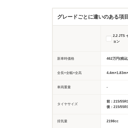
グレードごとに違いのある項
2.2 JT
ョン
新車時価格
462万円(税込
全長×全幅×全高
4.4m×1.83m
車両重量
-
前：215/55R
タイヤサイズ
後：215/55R
排気量
2198cc