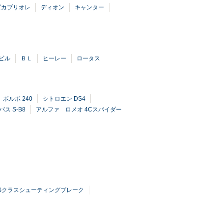
ズカブリオレ
ディオン
キャンター
ビル
ＢＬ
ヒーレー
ロータス
ボルボ 240
シトロエン DS4
ス S-B8
アルファ ロメオ 4Cスパイダー
LSクラスシューティングブレーク