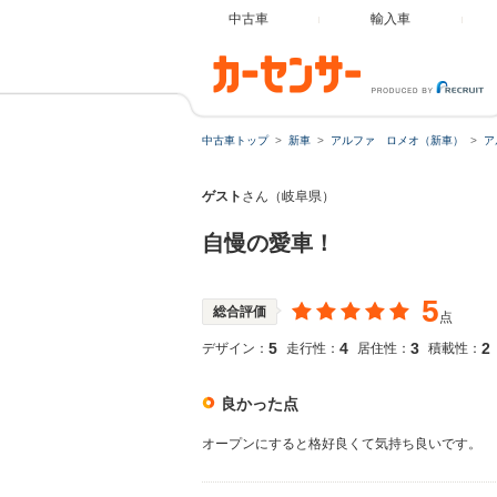
中古車
輸入車
中古車トップ
新車
アルファ ロメオ（新車）
ア
ゲスト
さん（岐阜県）
自慢の愛車！
5
総合評価
点
5
4
3
2
デザイン：
走行性：
居住性：
積載性：
良かった点
オープンにすると格好良くて気持ち良いです。