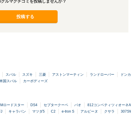
のクルマクチコミを投稿しませんか？
投稿する
スバル
スズキ
三菱
アストンマーティン
ランドローバー
ドンカ
米国スバル
カーボディーズ
4 Mロードスター
DS4
セプタークーペ
パオ
812コンペティツィオーネA
J
キャラバン
マツダ5
C2
e-tron S
アルピーヌ
クサラ
307S