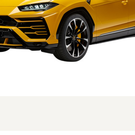
月、新型時のフロント。写真は本国仕様の為、一部異なる場合があります (1/3枚)