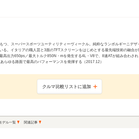
せもつ、スーパースポーツユーティリティーヴィークル。純粋なランボルギーニデザ
いる。イタリアの職人芸と3面のTFTスクリーンをはじめとする最先端技術の融合
高出力650ps／最大トルク850N・mを発生する4L・V8で、8速ATが組み合わ
あらゆる路面で最高のパフォーマンスを発揮する（2017.12）
クルマ比較リストに追加
モデル一覧
関連記事