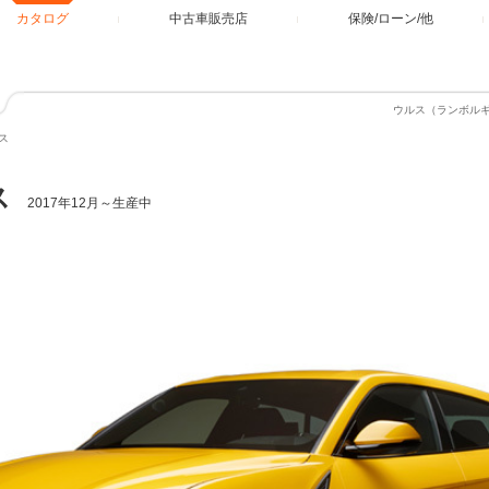
カタログ
中古車販売店
保険/ローン/他
ウルス（ランボル
ス
ス
2017年12月～生産中