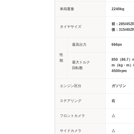
車両重量
2240kg
前：285/45Z
タイヤサイズ
後：315/40Z
最高出力
666ps
性
850（86.7）
能
最大トルク
m（kg・m）/
回転数
4500rpm
エンジン区分
ガソリン
ステアリング
右
フロントカメラ
△
サイドカメラ
△