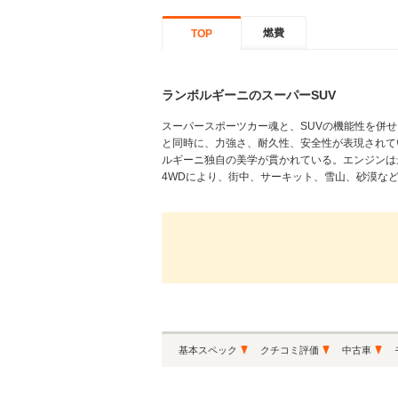
燃費
TOP
ランボルギーニのスーパーSUV
スーパースポーツカー魂と、SUVの機能性を併
と同時に、力強さ、耐久性、安全性が表現されて
ルギーニ独自の美学が貫かれている。エンジンは最
4WDにより、街中、サーキット、雪山、砂漠など
基本スペック
クチコミ評価
中古車