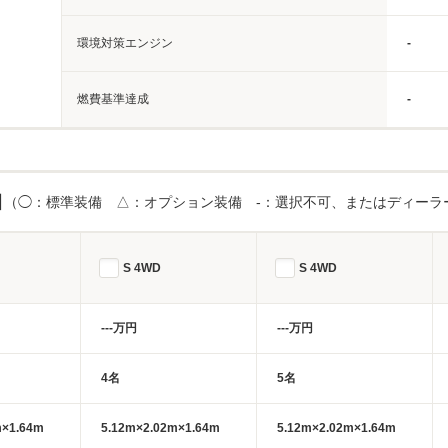
環境対策エンジン
-
燃費基準達成
-
目
（◯：標準装備 △：オプション装備 -：選択不可、またはディーラ
S 4WD
S 4WD
---万円
---万円
4名
5名
m×1.64m
5.12m×2.02m×1.64m
5.12m×2.02m×1.64m