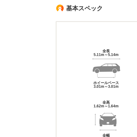
基本スペック
全長
5.11m～5.14m
ホイールベース
3.01m～3.01m
全高
1.62m～1.64m
全幅