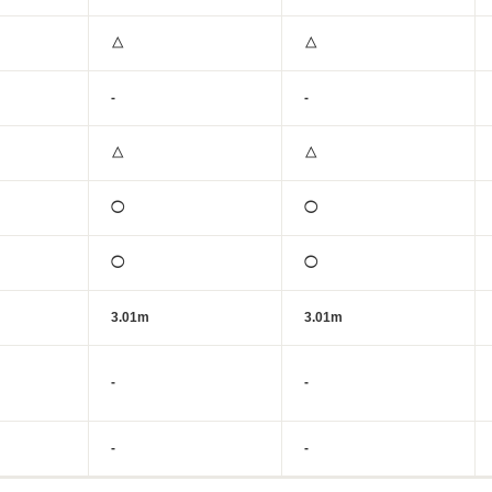
△
△
-
-
△
△
◯
◯
◯
◯
3.01m
3.01m
-
-
-
-