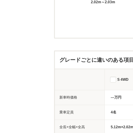
2.02m～2.03m
グレードごとに違いのある項
S 4WD
新車時価格
---万円
乗車定員
4名
全長×全幅×全高
5.12m×2.02