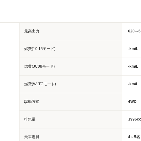
最高出力
620～6
燃費(10.15モード)
-km/L
燃費(JC08モード)
-km/L
燃費(WLTCモード)
-km/L
駆動方式
4WD
排気量
3996c
乗車定員
4～5名