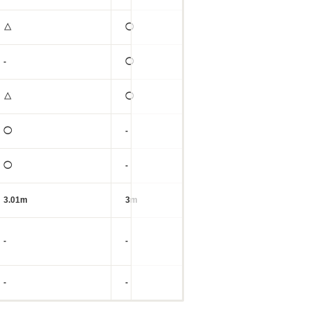
△
◯
◯
-
◯
◯
△
◯
◯
◯
-
-
◯
-
-
3.01m
3m
3m
-
-
-
-
-
-