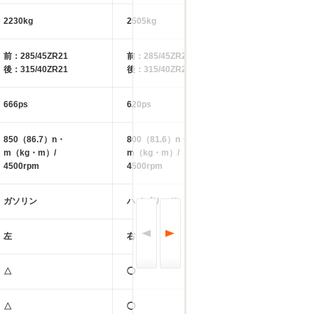
2230kg
2505kg
2505kg
前：285/45ZR21
前：285/45ZR21
前：285/45ZR2
後：315/40ZR21
後：315/40ZR21
後：315/40ZR2
666ps
620ps
620ps
850（86.7）n・
800（81.6）n・
800（81.6）n・
m（kg・m）/
m（kg・m）/
m（kg・m）/
4500rpm
4500rpm
4500rpm
ガソリン
ハイブリッド
ハイブリッド
左
右
左
△
◯
◯
△
◯
◯