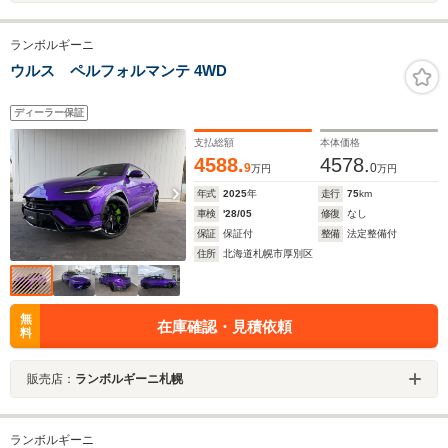
ランボルギーニ
ウルス ペルフォルマンテ 4WD
ディーラー保証
支払総額
本体価格
4588.
4578.
9
0
万円
万円
年式
2025
年
走行
75
km
車検
'28/05
修復
なし
保証
保証付
整備
法定整備付
住所
北海道札幌市厚別区
無
在庫確認・見積依頼
料
販売店：
ランボルギーニ札幌
ランボルギーニ