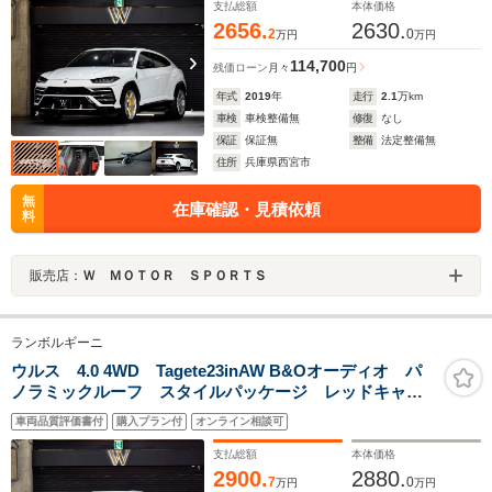
ョン
支払総額
本体価格
2656.
2630.
2
0
万円
万円
114,700
残価ローン
月々
円
年式
2019
年
走行
2.1
万km
車検
車検整備無
修復
なし
保証
保証無
整備
法定整備無
住所
兵庫県西宮市
無
在庫確認・見積依頼
料
販売店：
Ｗ ＭＯＴＯＲ ＳＰＯＲＴＳ
ランボルギーニ
ウルス 4.0 4WD Tagete23inAW B&Oオーディオ パ
ノラミックルーフ スタイルパッケージ レッドキャリ
パー Q-Citura電動シート シートヒーター フロント
車両品質評価書付
購入プラン付
オンライン相談可
プロテクションフィルム 検査R10.4まで 記録簿スペア
キー有 禁煙
支払総額
本体価格
2900.
2880.
7
0
万円
万円