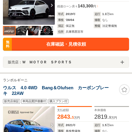
143,300
残価ローン
月々
円
年式
2019
年
走行
1.3
万km
車検
'28/04
修復
なし
保証
保証無
整備
法定整備無
住所
兵庫県西宮市
無
在庫確認・見積依頼
料
販売店：
Ｗ ＭＯＴＯＲ ＳＰＯＲＴＳ
ランボルギーニ
ウルス 4.0 4WD Bang＆Olufsen カーボンブレー
キ 22AW
販売店保証
車両品質評価書付
購入プラン付
支払総額
本体価格
2843.
2819.
5
9
万円
万円
年式
2021
年
走行
1.5
万km
車検
車検整備無
修復
なし