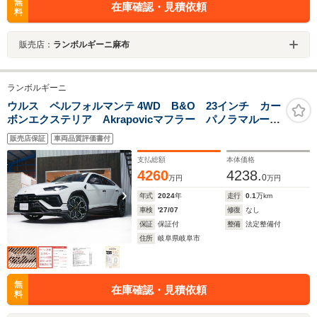
無
在庫確認・見積依頼
料
販売店：
ランボルギーニ麻布
ランボルギーニ
ウルス ペルフォルマンテ 4WD B&O 23インチ カー
ボンエクステリア Akrapovicマフラー パノラマルー
フ アンビエントPKG ハイウェイアシスト シティア
販売店保証
車両品質評価書付
シスト ヘッドアップディスプレイ ナイトビジョン
TVチューナー
支払総額
本体価格
4260
4238.
0
万円
万円
年式
2024
年
走行
0.1
万km
車検
'27/07
修復
なし
保証
保証付
整備
法定整備付
住所
岐阜県岐阜市
無
在庫確認・見積依頼
料