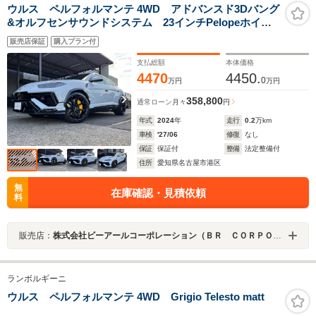
ウルス ペルフォルマンテ 4WD アドバンスド3Dバング
&オルフセンサウンドシステム 23インチPelopeホイー
ル(チタンボルト付シャイニードック アド・ペルソナ
販売店保証
購入プラン付
ム) パノラミックルーフ ハイウェイ・アシスタント
取扱説明書 スペアキー
支払総額
本体価格
4470
4450.
0
万円
万円
358,800
通常ローン
月々
円
年式
2024
年
走行
0.2
万km
車検
'27/06
修復
なし
保証
保証付
整備
法定整備付
住所
愛知県名古屋市港区
無
在庫確認・見積依頼
料
販売店：
株式会社ビーアールコーポレーション（ＢＲ ＣＯＲＰＯＲＡＴＩＯＮ）
ランボルギーニ
ウルス ペルフォルマンテ 4WD Grigio Telesto matt