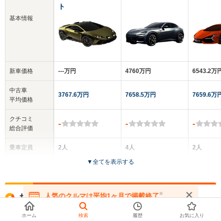
ト
基本情報
新車価格
‐‐‐万円
4760万円
6543.2万
中古車
3767.6万円
7658.5万円
7659.6万
平均価格
クチコミ
-
-
-
総合評価
乗車定員
2人
4人
2人
▼
全てを表示する
ドア数
2ドア
5ドア
2ドア
全高
全高
全
※
人気のクルマは平均1ヶ月で掲載終了
お探しの条件で360°画像付きのクルマ
1.25m
1.59m
1.
在庫が無くなる前にお問い合わせください
ホーム
検索
履歴
お気に入り