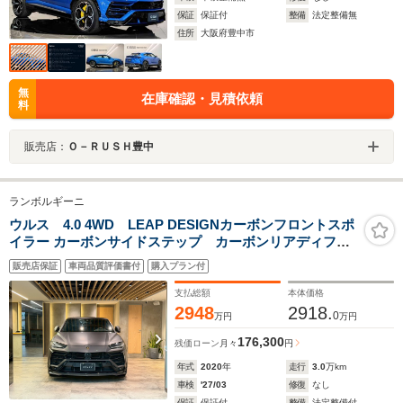
保証
保証付
整備
法定整備無
住所
大阪府豊中市
無
在庫確認・見積依頼
料
販売店：
Ｏ－ＲＵＳＨ豊中
ランボルギーニ
ウルス 4.0 4WD LEAP DESIGNカーボンフロントスポ
イラー カーボンサイドステップ カーボンリアディフュ
ーザー ローダウン パノラミックスライディングルーフ
販売店保証
車両品質評価書付
購入プラン付
B&Oサウンドシステム Qチトゥーラwithレザー ランボル
ギーニアニマ
支払総額
本体価格
2948
2918.
0
万円
万円
176,300
残価ローン
月々
円
年式
2020
年
走行
3.0
万km
車検
'27/03
修復
なし
保証
保証付
整備
法定整備付