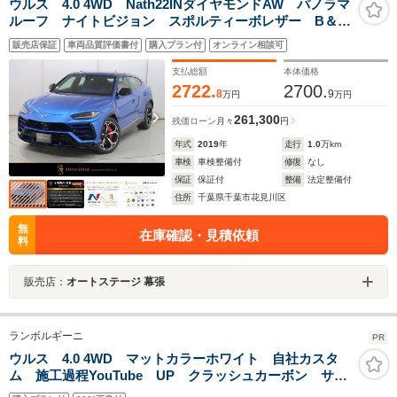
ウルス 4.0 4WD Nath22INダイヤモンドAW パノラマ
ルーフ ナイトビジョン スポルティーボレザー B＆
O 4人 Q-Citureシートクーラー＆マッサージ 衝突軽
販売店保証
車両品質評価書付
購入プラン付
オンライン相談可
減 アンビエントライトP シャイニーブラックP
支払総額
本体価格
2722.
2700.
8
9
万円
万円
261,300
残価ローン
月々
円
年式
2019
年
走行
1.0
万km
車検
車検整備付
修復
なし
保証
保証付
整備
法定整備付
住所
千葉県千葉市花見川区
無
在庫確認・見積依頼
料
販売店：
オートステージ 幕張
ランボルギーニ
PR
ウルス 4.0 4WD マットカラーホワイト 自社カスタ
ム 施工過程YouTube UP クラッシュカーボン サン
ルーフ 23AW バンク&オルフセン Q-citura