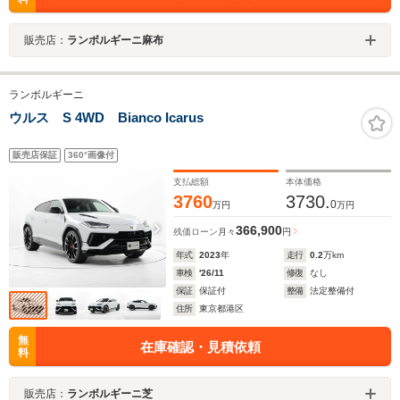
販売店：
ランボルギーニ麻布
ランボルギーニ
ウルス S 4WD Bianco Icarus
販売店保証
360°画像付
支払総額
本体価格
3760
3730.
0
万円
万円
366,900
残価ローン
月々
円
年式
2023
年
走行
0.2
万km
車検
'26/11
修復
なし
保証
保証付
整備
法定整備付
住所
東京都港区
無
在庫確認・見積依頼
料
販売店：
ランボルギーニ芝