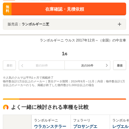
無
在庫確認・見積依頼
料
販売店：
ランボルギーニ芝
ランボルギーニ ウルス 2017年12月～（全国）の中古車
1
/6
最初
前の30件
次の30件
最後
※人気のクルマは平均1ヶ月で掲載終了
物件数合計1万台以上のメーカー｜算出データ期間：2024年9月～11月｜内容：物件数合計1万
台以上のメーカーのうち、掲載が終了した物件数が1,000台以上の場合
よく一緒に検討される車種を比較
ランボルギーニ
フェラーリ
ランボル
ウラカンステラー
プロサングエ
レヴエル