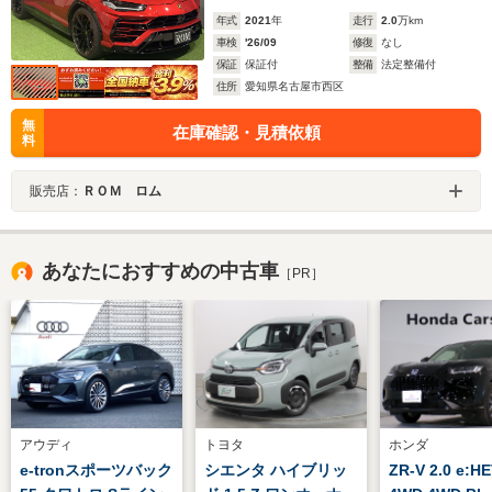
年式
2021
年
走行
2.0
万km
車検
'26/09
修復
なし
保証
保証付
整備
法定整備付
住所
愛知県名古屋市西区
無
在庫確認・見積依頼
料
販売店：
ＲＯＭ ロム
あなたにおすすめの中古車
［PR］
アウディ
トヨタ
ホンダ
e-tronスポーツバック
シエンタ ハイブリッ
ZR-V 2.0 e:HE