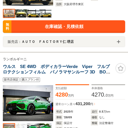
住所
大阪府堺市東区
無
在庫確認・見積依頼
料
販売店：
ＡＵＴＯ ＦＡＣＴＯＲＹ仁 堺店
ランボルギーニ
ウルス SE 4WD ボディカラーVerde Viper フルプ
ロテクションフィルム パノラマサンルーフ 3D BOス
ピーカー 23インチホイール スタイリングPKG
販売店保証
購入プラン付
支払総額
本体価格
4280
4270.
0
万円
万円
431,200
通常ローン
月々
円
年式
2025
年
走行
0.5
万km
車検
'28/09
修復
なし
保証
保証付
整備
法定整備付