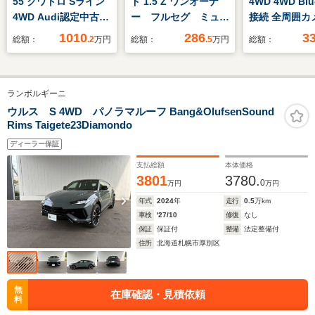
55 クワトロ Sライン
ド 1.5 Z ワンオーナ
4WD 4WD Blu
4WD Audi認定中古
ー フルセグ ミュー
接続 全周囲カ
車 ブラックスタイル
ジックプレイヤー接続
動リアゲート 
1010
286
3
総額：
.2
万円
総額：
.5
万円
総額：
元試乗車
可 バックカメラ 衝
ヒーター ワイ
突被害軽減システム
充電器 ドラレコ
ETC ドラレコ 両側
インターナビ 
ランボルギーニ
電動スライド LEDヘ
グTV 純正ア
ッドランプ ウオーク
ール スマート
ウルス S 4WD パノラマルーフ Bang&OlufsenSound
Rims Taigete23Diamondo
スルー アイドリング
ストップ
ディーラー保証
支払総額
本体価格
3801
3780.
0
万円
万円
年式
2024
年
走行
0.5
万km
車検
'27/10
修復
なし
保証
保証付
整備
法定整備付
住所
北海道札幌市厚別区
無
在庫確認・見積依頼
料