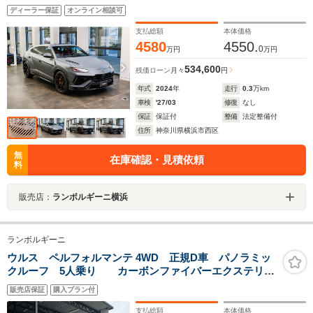
ディーラー保証
オンライン相談可
支払総額
本体価格
4580
4550.
0
万円
万円
534,600
残価ローン
月々
円
年式
2024
年
走行
0.3
万km
車検
'27/03
修復
なし
保証
保証付
整備
法定整備付
住所
神奈川県横浜市西区
無
在庫確認・見積依頼
料
販売店：
ランボルギーニ横浜
ランボルギーニ
ウルス ペルフォルマンテ 4WD 正規D車 パノラミッ
クルーフ 5人乗り カーボンファイバーエクステリ
ア カーボンファイバーインテリア アクラボビッチエ
販売店保証
購入プラン付
キゾースト 新車取説 保証書 スペアキー 備品有り
支払総額
本体価格