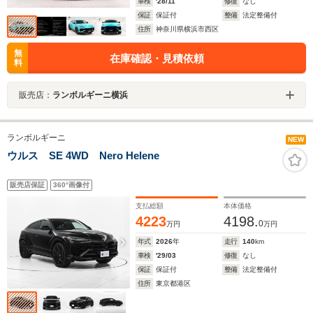
車検
'28/11
修復
なし
保証
保証付
整備
法定整備付
住所
神奈川県横浜市西区
無
在庫確認・見積依頼
料
販売店：
ランボルギーニ横浜
ランボルギーニ
NEW
ウルス SE 4WD Nero Helene
販売店保証
360°画像付
支払総額
本体価格
4223
4198.
0
万円
万円
年式
2026
年
走行
140
km
車検
'29/03
修復
なし
保証
保証付
整備
法定整備付
住所
東京都港区