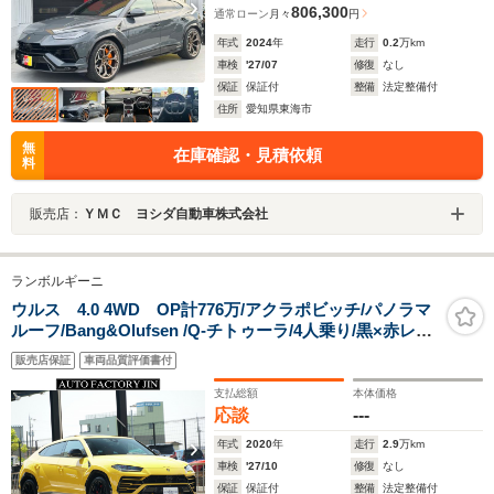
806,300
通常ローン
月々
円
年式
2024
年
走行
0.2
万km
車検
'27/07
修復
なし
保証
保証付
整備
法定整備付
住所
愛知県東海市
無
在庫確認・見積依頼
料
販売店：
ＹＭＣ ヨシダ自動車株式会社
ランボルギーニ
ウルス 4.0 4WD OP計776万/アクラポビッチ/パノラマ
ルーフ/Bang&Olufsen /Q-チトゥーラ/4人乗り/黒×赤レザ
ー/イージークローザー/23インチアルミホイール/レッドキ
販売店保証
車両品質評価書付
ャリパ/インテリアカーボン/TVチューナー/ディーラー記
録簿 あ り
支払総額
本体価格
応談
---
年式
2020
年
走行
2.9
万km
車検
'27/10
修復
なし
保証
保証付
整備
法定整備付