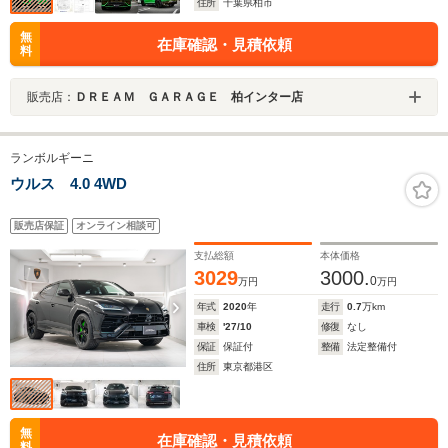
住所
千葉県柏市
無
在庫確認・見積依頼
料
販売店：
ＤＲＥＡＭ ＧＡＲＡＧＥ 柏インター店
ランボルギーニ
ウルス 4.0 4WD
販売店保証
オンライン相談可
支払総額
本体価格
3029
3000.
0
万円
万円
年式
2020
年
走行
0.7
万km
車検
'27/10
修復
なし
保証
保証付
整備
法定整備付
住所
東京都港区
無
在庫確認・見積依頼
料