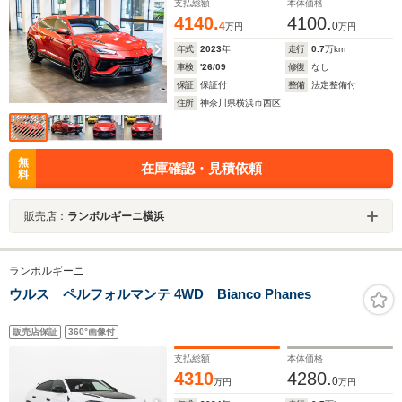
支払総額
本体価格
4140.
4100.
4
0
万円
万円
年式
2023
年
走行
0.7
万km
車検
'26/09
修復
なし
保証
保証付
整備
法定整備付
住所
神奈川県横浜市西区
無
在庫確認・見積依頼
料
販売店：
ランボルギーニ横浜
ランボルギーニ
ウルス ペルフォルマンテ 4WD Bianco Phanes
販売店保証
360°画像付
支払総額
本体価格
4310
4280.
0
万円
万円