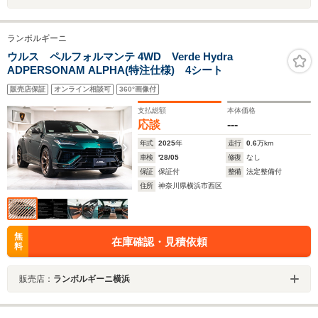
ランボルギーニ
ウルス ペルフォルマンテ 4WD Verde Hydra
ADPERSONAM ALPHA(特注仕様) 4シート
販売店保証
オンライン相談可
360°画像付
支払総額
本体価格
応談
---
年式
2025
年
走行
0.6
万km
車検
'28/05
修復
なし
保証
保証付
整備
法定整備付
住所
神奈川県横浜市西区
無
在庫確認・見積依頼
料
販売店：
ランボルギーニ横浜