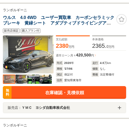
ランボルギーニ
ウルス 4.0 4WD ユーザー買取車 カーボンセラミック
ブレーキ 黄緑シート アダプティブドライビングアシ
スタンス 5人乗り 純正21AW カープレイ 10.1イン
販売店保証
購入プラン付
チタッチディスプレイ エアサス ステアリングヒータ
ー
支払総額
本体価格
2380
2365.
0
万円
万円
420,500
通常ローン
月々
円
年式
2020
年
走行
4.0
万km
車検
'27/06
修復
なし
保証
保証付
整備
法定整備付
住所
愛知県東海市
無
在庫確認・見積依頼
料
販売店：
ＹＭＣ ヨシダ自動車株式会社
ランボルギーニ