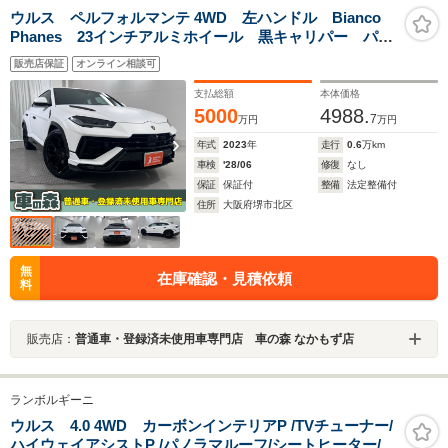
ウルス ペルフォルマンテ 4WD 左ハンドル Bianco
Phanes 23インチアルミホイール 黒キャリパー パノ
ラマルーフ Bang&Olufsenサウンドシステム ヘッドア
販売店保証
オンライン相談可
ップディスプレイ アンビエントライト 電動シート
アルカンターラステアリング
支払総額
本体価格
5000
4988.
7
万円
万円
年式
2023
年
走行
0.6
万km
車検
'28/06
修復
なし
保証
保証付
整備
法定整備付
住所
大阪府堺市北区
無
在庫確認・見積依頼
料
販売店：
普通車・登録済未使用車専門店 車の森 なかもず店
ランボルギーニ
ウルス 4.0 4WD カーボンインテリアP /TVチューナー/
ハイウェイアシストP /パノラマルーフ/シートヒーター/ベ