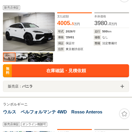
販売店保証
支払総額
本体価格
4005.
3980.
5
0
万円
万円
年式
2026
年
走行
500
km
車検
'29/01
修復
なし
保証
保証付
整備
法定整備付
住所
東京都渋谷区
無
在庫確認・見積依頼
料
販売店：
バニラ
ランボルギーニ
ウルス ペルフォルマンテ 4WD Rosso Anteros
販売店保証
オンライン相談可