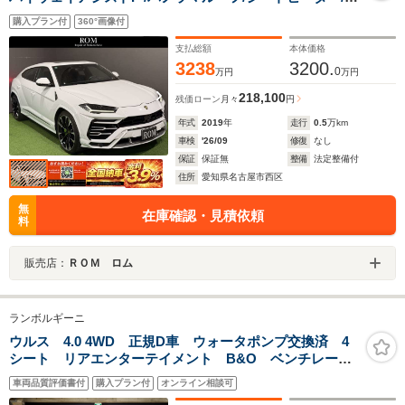
ンチレーター/アーバンロードAP /Bang&Olufsen /ナイト
購入プラン付
360°画像付
ビジョン/トップビューカメラ/HUD /マッサージシート
支払総額
本体価格
3238
3200.
0
万円
万円
218,100
残価ローン
月々
円
年式
2019
年
走行
0.5
万km
車検
'26/09
修復
なし
保証
保証無
整備
法定整備付
住所
愛知県名古屋市西区
無
在庫確認・見積依頼
料
販売店：
ＲＯＭ ロム
ランボルギーニ
ウルス 4.0 4WD 正規D車 ウォータポンプ交換済 4
シート リアエンターテイメント B&O ベンチレーシ
ョン&マッサージ Q4トゥーラwithレザー ガラスパノ
車両品質評価書付
購入プラン付
オンライン相談可
ラマルーフ ハイウェイアシスタンスPKG ナイトビジ