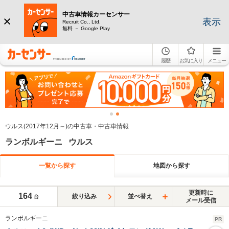
中古車情報カーセンサー
表示
Recruit Co., Ltd.
無料 － Google Play
履歴
お気に入り
メニュー
ウルス(2017年12月～)の中古車・中古車情報
ランボルギーニ ウルス
一覧から探す
地図から探す
更新時に
164
絞り込み
並べ替え
台
メール受信
ランボルギーニ
PR