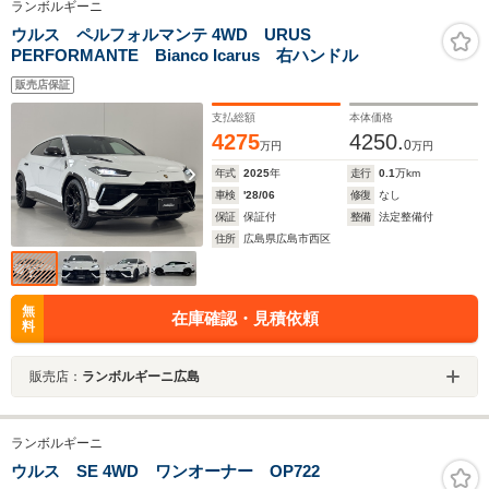
ランボルギーニ
ウルス ペルフォルマンテ 4WD URUS
PERFORMANTE Bianco Icarus 右ハンドル
販売店保証
支払総額
本体価格
4275
4250.
0
万円
万円
年式
2025
年
走行
0.1
万km
車検
'28/06
修復
なし
保証
保証付
整備
法定整備付
住所
広島県広島市西区
無
在庫確認・見積依頼
料
販売店：
ランボルギーニ広島
ランボルギーニ
ウルス SE 4WD ワンオーナー OP722