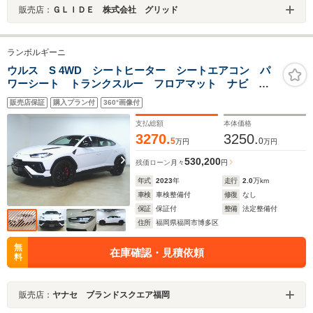
販売店：
ＧＬＩＤＥ 株式会社 グリッド
ランボルギーニ
ウルス S 4WD シートヒーター シートエアコン パ
ワーシート トランクスルー フロアマット ナビ 音
楽プレーヤー接続 Bluetooth接続 TV ETC サンルー
販売店保証
購入プラン付
360°画像付
フ・ガラスルーフ LEDヘッドライト 電動リアゲート
支払総額
本体価格
3270.
3250.
5
0
万円
万円
530,200
残価ローン
月々
円
年式
2023
年
走行
2.0
万km
車検
車検整備付
修復
なし
保証
保証付
整備
法定整備付
住所
福岡県福岡市博多区
無
在庫確認・見積依頼
料
販売店：
ヤナセ ブランドスクエア福岡