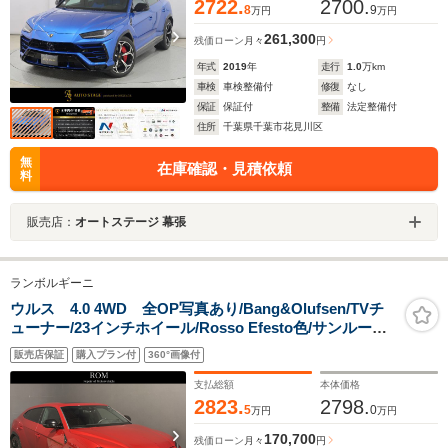
2722.
2700.
8
9
万円
万円
261,300
残価ローン
月々
円
年式
2019
年
走行
1.0
万km
車検
車検整備付
修復
なし
保証
保証付
整備
法定整備付
住所
千葉県千葉市花見川区
無
在庫確認・見積依頼
料
販売店：
オートステージ 幕張
ランボルギーニ
ウルス 4.0 4WD 全OP写真あり/Bang&Olufsen/TVチ
ューナー/23インチホイール/Rosso Efesto色/サンルーフ/
シートヒーター/ベンチレーター/ブラックキャリパー/前席
販売店保証
購入プラン付
360°画像付
マッサージ/ヘッドアップディスプレイ/ドラレコ
支払総額
本体価格
2823.
2798.
5
0
万円
万円
170,700
残価ローン
月々
円