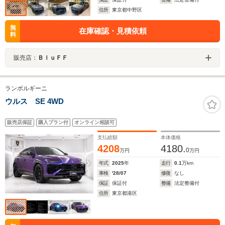
住所
東京都中野区
無
在庫確認・見積依頼
料
販売店：
ＢｌｕＦＦ
ランボルギーニ
ウルス SE 4WD
販売店保証
購入プラン付
オンライン相談可
支払総額
本体価格
4208
4180.
0
万円
万円
年式
2025
年
走行
0.1
万km
車検
'28/07
修復
なし
保証
保証付
整備
法定整備付
住所
東京都港区