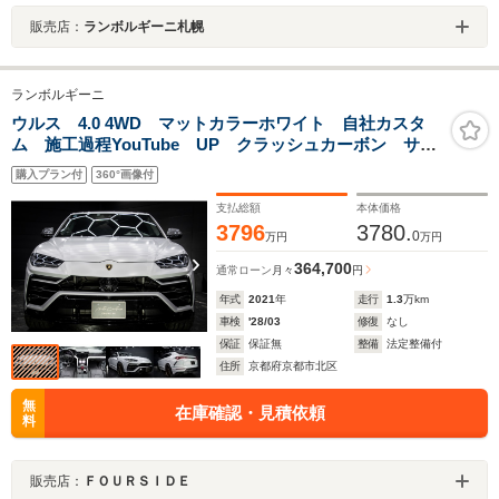
販売店：
ランボルギーニ札幌
ランボルギーニ
ウルス 4.0 4WD マットカラーホワイト 自社カスタ
ム 施工過程YouTube UP クラッシュカーボン サン
ルーフ 23AW バンク&オルフセン Q-citura
購入プラン付
360°画像付
支払総額
本体価格
3796
3780.
0
万円
万円
364,700
通常ローン
月々
円
年式
2021
年
走行
1.3
万km
車検
'28/03
修復
なし
保証
保証無
整備
法定整備付
住所
京都府京都市北区
無
在庫確認・見積依頼
料
販売店：
ＦＯＵＲＳＩＤＥ