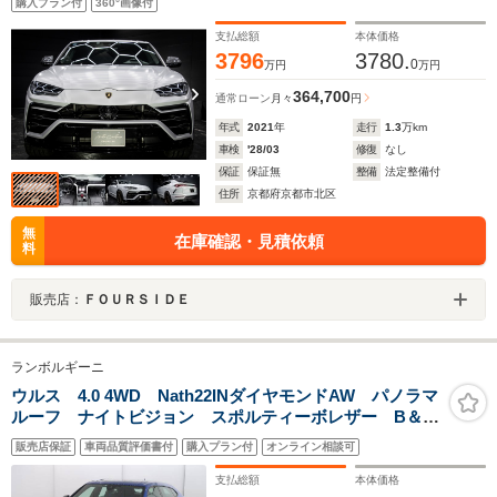
購入プラン付
360°画像付
支払総額
本体価格
3796
3780.
0
万円
万円
364,700
通常ローン
月々
円
年式
2021
年
走行
1.3
万km
車検
'28/03
修復
なし
保証
保証無
整備
法定整備付
住所
京都府京都市北区
無
在庫確認・見積依頼
料
販売店：
ＦＯＵＲＳＩＤＥ
ランボルギーニ
ウルス 4.0 4WD Nath22INダイヤモンドAW パノラマ
ルーフ ナイトビジョン スポルティーボレザー B＆
O 4人 Q-Citureシートクーラー＆マッサージ 衝突軽
販売店保証
車両品質評価書付
購入プラン付
オンライン相談可
減 アンビエントライトP シャイニーブラックP
支払総額
本体価格