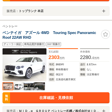
販売店：
トップランク 本店
ベントレー
ベンテイガ アズール 4WD Touring Spec Panoramic
Roof 22AW RHD
ディーラー保証
車両品質評価書付
360°画像付
支払総額
本体価格
2303
2280.
0
万円
万円
年式
2023
年
走行
2.3
万km
車検
車検整備付
修復
なし
保証
保証付
整備
法定整備付
住所
北海道札幌市東区
無
在庫確認・見積依頼
料
販売店：
ＭＩＤ．α ＧＲＯＵＰ ベントレー札幌／株式会社ＭＩＤ ＡＬＦＡ