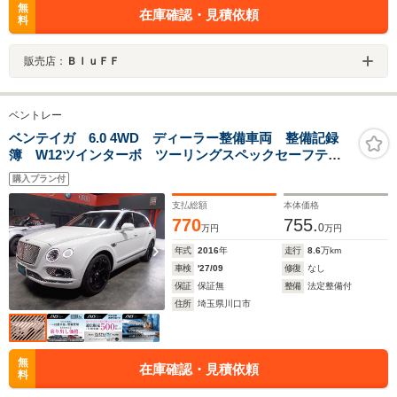
無
在庫確認・見積依頼
料
販売店：
ＢｌｕＦＦ
ベントレー
ベンテイガ 6.0 4WD ディーラー整備車両 整備記録
簿 W12ツインターボ ツーリングスペックセーフテ
ィ シティスペック フロントコンフォートスペック
購入プラン付
オプション22インチアルミ 360°カメラ ダブルサンル
ーフ
支払総額
本体価格
770
755.
0
万円
万円
年式
2016
年
走行
8.6
万km
車検
'27/09
修復
なし
保証
保証無
整備
法定整備付
住所
埼玉県川口市
無
在庫確認・見積依頼
料