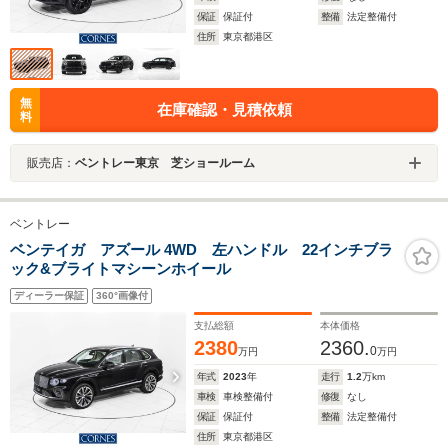
保証
保証付
整備
法定整備付
住所
東京都港区
無
在庫確認・見積依頼
料
販売店：
ベントレー東京 芝ショールーム
ベントレー
ベンテイガ アズール 4WD 左ハンドル 22インチブラ
ック&ブライトマシーンホイール
ディーラー保証
360°画像付
支払総額
本体価格
2380
2360.
0
万円
万円
年式
2023
年
走行
1.2
万km
車検
車検整備付
修復
なし
保証
保証付
整備
法定整備付
住所
東京都港区