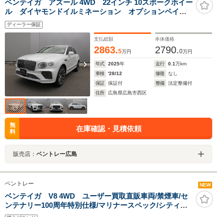
ベンテイガ アズール 4WD 22インチ 10スポークホイー
ル ダイヤモンドイルミネーション オプションペイン
ト LEDウェルカムランプ 4+1Seat
ディーラー保証
支払総額
本体価格
2863.
2790.
5
0
万円
万円
年式
2025
年
走行
0.1
万km
車検
'28/12
修復
なし
保証
保証付
整備
法定整備付
住所
広島県広島市西区
無
在庫確認・見積依頼
料
販売店：
ベントレー広島
ベントレー
NEW
ベンテイガ V8 4WD ユーザー買取直販車両/禁煙車/セ
ンテナリー100周年特別仕様/マリナースペック/シティス
ペック/ツーリングスペック/パノラマルーフ/ヘッドアップ