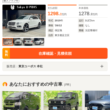
購入プラン付
ディプレイ/ナイトビジョン
支払総額
本体価格
1298.
1278.
3
9
万円
万円
年式
2019
年
走行
3.2
万km
車検
'26/12
修復
なし
保証
保証無
整備
法定整備付
住所
東京都足立区
無
在庫確認・見積依頼
料
販売店：
東京ユーポス 本社
あなたにおすすめの中古車
［PR］