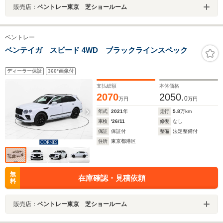
販売店：
ベントレー東京 芝ショールーム
ベントレー
ベンテイガ スピード 4WD ブラックラインスペック
ディーラー保証
360°画像付
支払総額
本体価格
2070
2050.
0
万円
万円
年式
2021
年
走行
5.8
万km
車検
'26/11
修復
なし
保証
保証付
整備
法定整備付
住所
東京都港区
無
在庫確認・見積依頼
料
販売店：
ベントレー東京 芝ショールーム