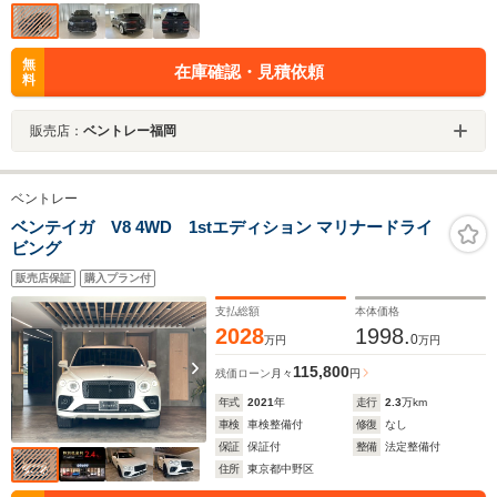
無
在庫確認・見積依頼
料
販売店：
ベントレー福岡
ベントレー
ベンテイガ V8 4WD 1stエディション マリナードライ
ビング
販売店保証
購入プラン付
支払総額
本体価格
2028
1998.
0
万円
万円
115,800
残価ローン
月々
円
年式
2021
年
走行
2.3
万km
車検
車検整備付
修復
なし
保証
保証付
整備
法定整備付
住所
東京都中野区