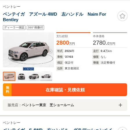
ベントレー
ベンテイガ アズール 4WD 左ハンドル Naim For
Bentley
ディーラー保証
360°画像付
支払総額
本体価格
2800
2780.
0
万円
万円
年式
2024
年
走行
0.4
万km
車検
'27/03
修復
なし
保証
保証付
整備
法定整備付
住所
東京都港区
無
在庫確認・見積依頼
料
販売店：
ベントレー東京 芝ショールーム
ベントレー