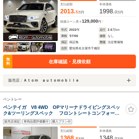
支払総額
本体価格
2013.
1998.
5
0
万円
万円
129,000
残価ローン
月々
円
年式
2022
年
走行
2.6
万km
車検
'27/06
修復
なし
保証
保証無
整備
法定整備無
住所
愛知県名古屋市千種区
無
在庫確認・見積依頼
料
販売店：
Ａｔｏｍ ａｕｔｏｍｏｂｉｌｅ
ベントレー
ベンテイガ V8 4WD OPマリーナドライビングスペッ
ク&ツーリングスペック フロントシートコンフォート
スペック シティスペック フルレザーINT ムードライティ
販売店保証
車両品質評価書付
購入プラン付
ング ウッドセンターフェイシアパネル パノラマルーフ 純
正SDナビ Bカメラ
支払総額
本体価格
1368.
1348.
9
0
万円
万円