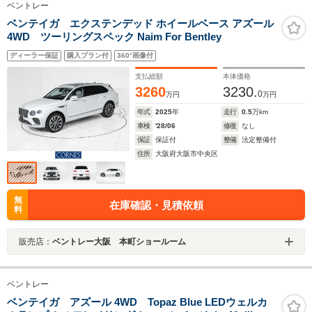
ベントレー
ベンテイガ エクステンデッド ホイールベース アズール
4WD ツーリングスペック Naim For Bentley
ディーラー保証
購入プラン付
360°画像付
支払総額
本体価格
3260
3230.
0
万円
万円
年式
2025
年
走行
0.5
万km
車検
'28/06
修復
なし
保証
保証付
整備
法定整備付
住所
大阪府大阪市中央区
無
在庫確認・見積依頼
料
販売店：
ベントレー大阪 本町ショールーム
ベントレー
ベンテイガ アズール 4WD Topaz Blue LEDウェルカ