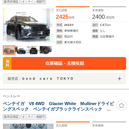
販売店保証
オンライン相談可
ォートスペック マリナードライビングスペック ムードラ
イティングスペック
支払総額
本体価格
2425
2400.
0
万円
万円
年式
2023
年
走行
1.0
万km
車検
車検整備付
修復
なし
保証
保証付
整備
法定整備付
住所
東京都大田区
無
在庫確認・見積依頼
料
販売店：
ｂｏｎｄ ｃａｒｓ ＴＯＫＹＯ
ベントレー
ベンテイガ V8 4WD Glacier White Mullinerドライビ
ングスペック ベンテイガブラックラインスペック ツ
ーリングスペック 5シートコンフォートスペック イル
販売店保証
オンライン相談可
ミネートトレッドプレート ハンドクロスステッチ カ
ラースプリットD
支払総額
本体価格