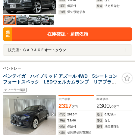
保証
保証付
整備
法定整備付
住所
愛知県清須市
無
在庫確認・見積依頼
料
販売店：
ＧＡＲＡＧＥオートタウン
ベントレー
ベンテイガ ハイブリッド アズール 4WD 5シートコン
フォートスペック LEDウェルカムランプ リアプライ
バシーガラス TVチューナー バッテリーチャージャ
ディーラー保証
ー ベントレーチャージングドック
支払総額
本体価格
2317
2300.
0
万円
万円
年式
2025
年
走行
0.5
万km
車検
'28/06
修復
なし
保証
保証付
整備
法定整備付
住所
福岡県福岡市東区