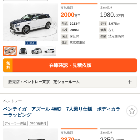
支払総額
本体価格
2000
1980.
0
万円
万円
年式
2023
年
走行
4.0
万km
車検
'28/03
修復
なし
保証
保証付
整備
法定整備付
住所
東京都港区
無
在庫確認・見積依頼
料
販売店：
ベントレー東京 芝ショールーム
ベントレー
ベンテイガ アズール 4WD 7人乗り仕様 ボディカラ
ーラッピング
ディーラー保証
360°画像付
支払総額
本体価格
2370
2350.