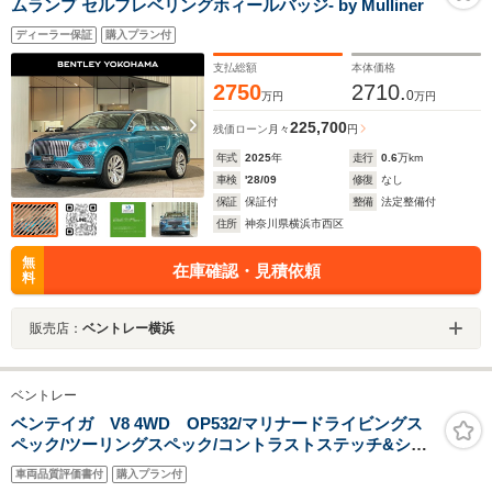
ムランプ セルフレベリングホィールバッジ- by Mulliner
ディーラー保証
購入プラン付
支払総額
本体価格
2750
2710.
0
万円
万円
225,700
残価ローン
月々
円
年式
2025
年
走行
0.6
万km
車検
'28/09
修復
なし
保証
保証付
整備
法定整備付
住所
神奈川県横浜市西区
無
在庫確認・見積依頼
料
販売店：
ベントレー横浜
ベントレー
ベンテイガ V8 4WD OP532/マリナードライビングス
ペック/ツーリングスペック/コントラストステッチ&シー
トパイピング/ブライトクロームロワバンパーマトリクス/
車両品質評価書付
購入プラン付
フロントシートコンフォートスペック