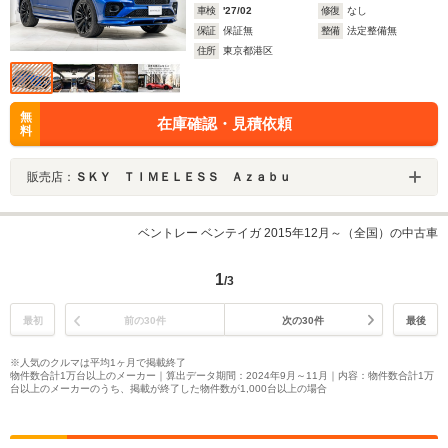
車検
'27/02
修復
なし
保証
保証無
整備
法定整備無
住所
東京都港区
無
在庫確認・見積依頼
料
販売店：
ＳＫＹ ＴＩＭＥＬＥＳＳ Ａｚａｂｕ
ベントレー ベンテイガ 2015年12月～（全国）の中古車
1
/3
最初
前の30件
次の30件
最後
※人気のクルマは平均1ヶ月で掲載終了
物件数合計1万台以上のメーカー｜算出データ期間：2024年9月～11月｜内容：物件数合計1万
台以上のメーカーのうち、掲載が終了した物件数が1,000台以上の場合