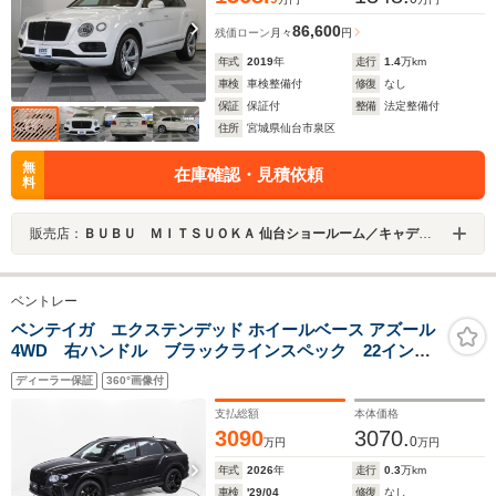
86,600
残価ローン
月々
円
年式
2019
年
走行
1.4
万km
車検
車検整備付
修復
なし
保証
保証付
整備
法定整備付
住所
宮城県仙台市泉区
無
在庫確認・見積依頼
料
販売店：
ＢＵＢＵ ＭＩＴＳＵＯＫＡ 仙台ショールーム／キャデラック仙台中央／シボレー仙台中央
ベントレー
ベンテイガ エクステンデッド ホイールベース アズール
4WD 右ハンドル ブラックラインスペック 22インチ
ブラックホイール
ディーラー保証
360°画像付
支払総額
本体価格
3090
3070.
0
万円
万円
年式
2026
年
走行
0.3
万km
車検
'29/04
修復
なし