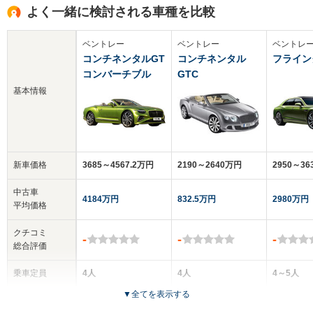
よく一緒に検討される車種を比較
ベントレー
ベントレー
ベントレ
コンチネンタルGT
コンチネンタル
フライン
コンバーチブル
GTC
基本情報
新車価格
3685～4567.2万円
2190～2640万円
2950～36
中古車
4184万円
832.5万円
2980万円
平均価格
クチコミ
-
-
-
総合評価
乗車定員
4人
4人
4～5人
▼
全てを表示する
ドア数
2ドア
2ドア
4ドア