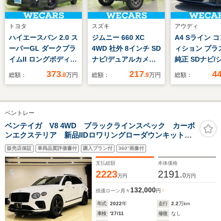
トヨタ
スズキ
アウディ
ハイエースバン 2.0 ス
ジムニー 660 XC
A4 Sライン 
ーパーGL ダークプラ
4WD 社外 8インチ SD
ィション プラス
イムII ロングボディ
ナビ/デュアルカメラ
純正 SDナビ/
純正エアロ/社外 11イ
ブレーキサポート(ス
ーター/全方位
373
217
4
総額：
.8
万円
総額：
.9
万円
総額：
ンチ SDナビ/デジタル
ズキ)/シートヒーター
ー/車線逸脱防
インナーミラー/衝突
前席/車線逸脱防止支
システム/シー
安全装置/両側電動ス
援システム/ヘッドラ
レザー/パーキ
ベントレー
ライドドア/車線逸脱
ンプ LED/Bluetooth
シスト 自動操
防止支援システム/シ
接続/ETC/EBD付ABS
ドランプ
ベンテイガ V8 4WD ブラックラインスペック カーボ
ンエクステリア 新品IIDロワリングローダウンキット
ート ハーフレザー/ヘ
LED/ETC/EB
新品IIDワイドスペーサー 22インチマットブラック
ッドランプ LED/ETC
横滑り防止装
販売店保証
車両品質評価書付
購入プラン付
360°画像付
AW 大型パノラマサンルーフ インテリアブラック&レ
ッド
支払総額
本体価格
2223
2191.
0
万円
万円
132,000
残価ローン
月々
円
年式
2022
年
走行
2.2
万km
車検
'27/11
修復
なし