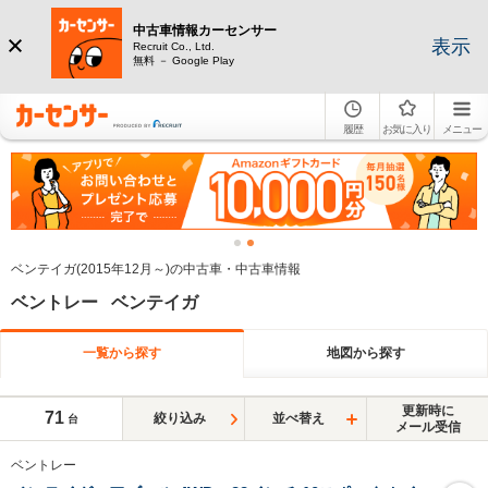
中古車情報カーセンサー
表示
Recruit Co., Ltd.
無料 － Google Play
履歴
お気に入り
メニュー
ベンテイガ(2015年12月～)の中古車・中古車情報
ベントレー ベンテイガ
一覧から探す
地図から探す
更新時に
71
絞り込み
並べ替え
台
メール受信
ベントレー