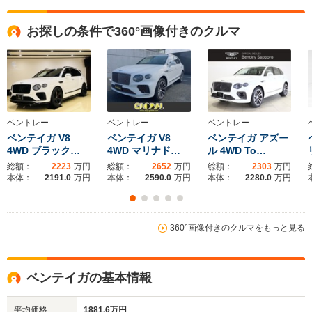
全高
全高
全
お探しの条件で360°画像付きのクルマ
1.39m
1.4m
1.
全幅
全幅
全
サイズ
1.97m
1.95m
1.
全長
全長
(全長x全幅x全高)
4.9m
4.82m
5.
ベントレー
ベントレー
ベントレー
ベンテイガ V8
ベンテイガ V8
ベンテイガ アズー
4WD ブラック…
4WD マリナド…
ル 4WD To…
総額：
2223
万円
総額：
2652
万円
総額：
2303
万円
ホイールベース
ホイールベース
ホイー
本体：
2191.0
万円
本体：
2590.0
万円
本体：
2280.0
万円
-m
-m
360°画像付きのクルマをもっと見る
WLTCモード
-
-
-
燃費
ベンテイガの基本情報
平均価格
1881.6万円