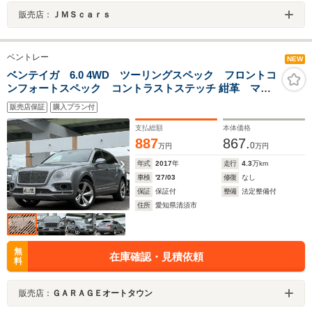
販売店：
ＪＭＳｃａｒｓ
ベントレー
NEW
ベンテイガ 6.0 4WD ツーリングスペック フロントコ
ンフォートスペック コントラストステッチ 紺革 マッ
サージシート シートヒータ・エアコン メモリーパワ
販売店保証
購入プラン付
ーシート サンルーフ アルカンターラルーフ 360カメ
ラ
支払総額
本体価格
887
867.
0
万円
万円
年式
2017
年
走行
4.3
万km
車検
'27/03
修復
なし
保証
保証付
整備
法定整備付
住所
愛知県清須市
無
在庫確認・見積依頼
料
販売店：
ＧＡＲＡＧＥオートタウン