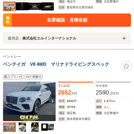
保証
保証付
整備
法定整備付
住所
愛知県名古屋市緑区
無
在庫確認・見積依頼
料
販売店：
株式会社エルインターナショナル
ベントレー
ベンテイガ V8 4WD マリナドライビングスペック
購入プラン付
360°画像付
支払総額
本体価格
2652
2590.
0
万円
万円
年式
2022
年
走行
1.3
万km
車検
'27/10
修復
なし
保証
保証無
整備
法定整備付
住所
熊本県熊本市東区