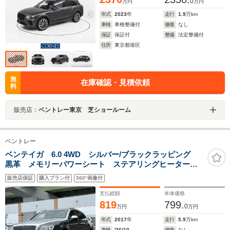
0
万円
万円
年式
2023
年
走行
1.9
万km
車検
車検整備付
修復
なし
保証
保証付
整備
法定整備付
住所
東京都港区
無
在庫確認・見積依頼
料
販売店：
ベントレー東京 芝ショールーム
ベントレー
ベンテイガ 6.0 4WD シルバー/ブラックラッピング
黒革 メモリーパワーシート ステアリングヒーター
シートヒータ サンルーフ ソフトクローズドア オー
販売店保証
購入プラン付
360°画像付
トリアゲート オートサイドブラインド ACC PDC
360カメラ 純正22AW
支払総額
本体価格
819
799.
0
万円
万円
年式
2017
年
走行
5.9
万km
車検
'26/10
修復
なし