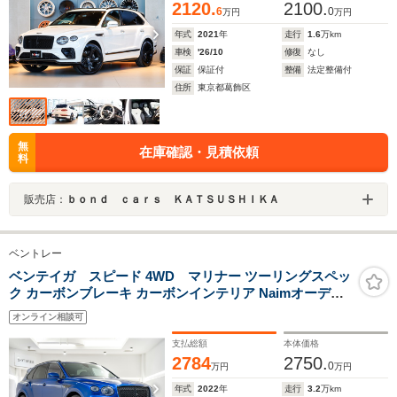
2120.
2100.
6
0
万円
万円
年式
2021
年
走行
1.6
万km
車検
'26/10
修復
なし
保証
保証付
整備
法定整備付
住所
東京都葛飾区
無
在庫確認・見積依頼
料
販売店：
ｂｏｎｄ ｃａｒｓ ＫＡＴＳＵＳＨＩＫＡ
ベントレー
ベンテイガ スピード 4WD マリナー ツーリングスペッ
ク カーボンブレーキ カーボンインテリア Naimオーディ
オ Pルーフ 22インチスピードAW コンフォートシート
オンライン相談可
Blackline
支払総額
本体価格
2784
2750.
0
万円
万円
年式
2022
年
走行
3.2
万km