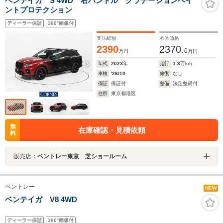
ベンテイガ S 4WD 右ハンドル グラデーションペイ
ントプロテクション
ディーラー保証
360°画像付
支払総額
本体価格
2390
2370.
0
万円
万円
年式
2023
年
走行
1.3
万km
車検
'26/10
修復
なし
保証
保証付
整備
法定整備付
住所
東京都港区
無
在庫確認・見積依頼
料
販売店：
ベントレー東京 芝ショールーム
ベントレー
NEW
ベンテイガ V8 4WD
ディーラー保証
360°画像付