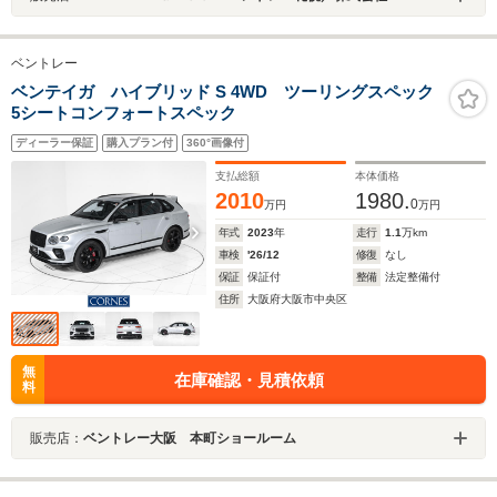
ベントレー
ベンテイガ ハイブリッド S 4WD ツーリングスペック
5シートコンフォートスペック
ディーラー保証
購入プラン付
360°画像付
支払総額
本体価格
2010
1980.
0
万円
万円
年式
2023
年
走行
1.1
万km
車検
'26/12
修復
なし
保証
保証付
整備
法定整備付
住所
大阪府大阪市中央区
無
在庫確認・見積依頼
料
販売店：
ベントレー大阪 本町ショールーム