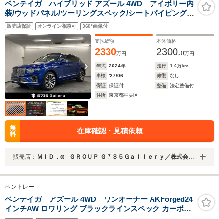
ベンテイガ ハイブリッド アズール 4WD アイボリー内
装/ウッドパネル/ツーリングスペック/シートパイピング/2
トーンステアリング/ナイトビジョン/ワイアレス充電
販売店保証
オンライン相談可
360°画像付
支払総額
本体価格
2330
2300.
0
万円
万円
年式
2024
年
走行
1.6
万km
車検
'27/06
修復
なし
保証
保証付
整備
法定整備付
住所
東京都中央区
無
在庫確認・見積依頼
料
販売店：
ＭＩＤ．α ＧＲＯＵＰ Ｇ７３５Ｇａｌｌｅｒｙ／株式会社ＭＩＤネットワーク
ベントレー
ベンテイガ アズール 4WD ワンオーナー AKForged24
インチAW ロワリング ブラックラインスペック カーボン
ファイバーインテリアトリム ツーリングスペック コンフ