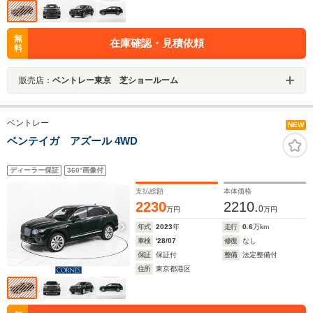
無
在庫確認・見積依頼
料
販売店：
ベントレー東京 芝ショールーム
ベントレー
NEW
ベンテイガ アズール 4WD
ディーラー保証
360°画像付
支払総額
本体価格
2230
2210.
0
万円
万円
年式
2023
年
走行
0.6
万km
車検
'28/07
修復
なし
保証
保証付
整備
法定整備付
住所
東京都港区