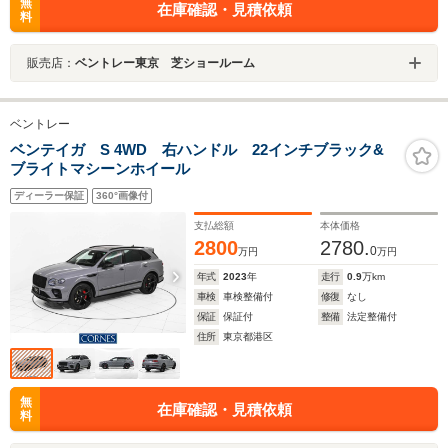
無
在庫確認・見積依頼
料
販売店：
ベントレー東京 芝ショールーム
ベントレー
ベンテイガ S 4WD 右ハンドル 22インチブラック&
ブライトマシーンホイール
ディーラー保証
360°画像付
支払総額
本体価格
2800
2780.
0
万円
万円
年式
2023
年
走行
0.9
万km
車検
車検整備付
修復
なし
保証
保証付
整備
法定整備付
住所
東京都港区
無
在庫確認・見積依頼
料