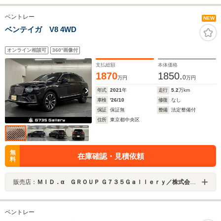
ベントレー
NEW
ベンテイガ V8 4WD
オンライン相談可
360°画像付
支払総額
本体価格
1870
1850.
0
万円
万円
年式
2021
年
走行
5.2
万km
車検
'26/10
修復
なし
保証
保証無
整備
法定整備付
住所
東京都中央区
無
在庫確認・見積依頼
料
販売店：
ＭＩＤ．α ＧＲＯＵＰ Ｇ７３５Ｇａｌｌｅｒｙ／株式会社ＭＩＤネットワーク
ベントレー