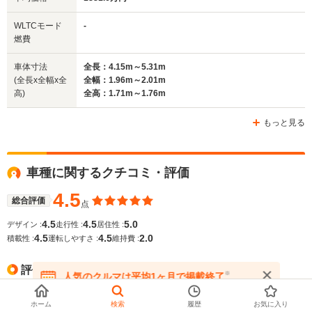
排気量
3996cc
3993～5998cc
3996cc
WLTCモード
-
駆動方式
4WD
4WD
4WD
燃費
車体寸法
全長：4.15m～5.31m
(全長x全幅x全
全幅：1.96m～2.01m
高)
全高：1.71m～1.76m
もっと見る
車種に関するクチコミ・評価
4.5
総合評価
点
4.5
4.5
5.0
デザイン :
走行性 :
居住性 :
4.5
4.5
2.0
積載性 :
運転しやすさ :
維持費 :
評価の高いレビュー・評判
※
人気のクルマは平均1ヶ月で掲載終了
在庫が無くなる前にお問い合わせください
自分で運転する車の最高位クラスだと思う。
ホーム
検索
履歴
お気に入り