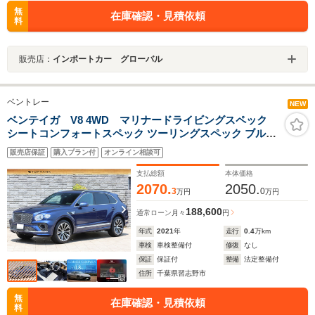
無
在庫確認・見積依頼
料
販売店：
インポートカー グローバル
ベントレー
NEW
ベンテイガ V8 4WD マリナードライビングスペック
シートコンフォートスペック ツーリングスペック ブルー
&ホワイト内装 地デジTV 右ハンドル
販売店保証
購入プラン付
オンライン相談可
支払総額
本体価格
2070.
2050.
3
0
万円
万円
188,600
通常ローン
月々
円
年式
2021
年
走行
0.4
万km
車検
車検整備付
修復
なし
保証
保証付
整備
法定整備付
住所
千葉県習志野市
無
在庫確認・見積依頼
料