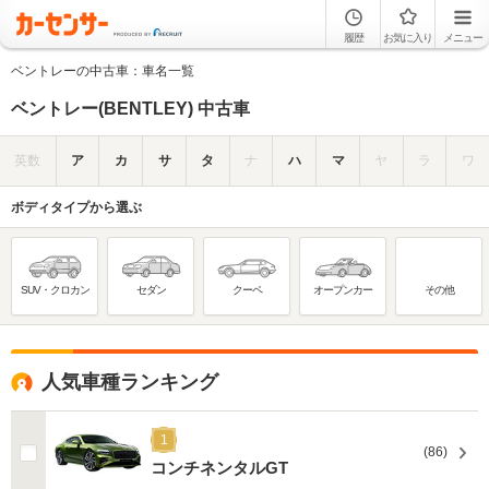
履歴
お気に入り
メニュー
ベントレーの中古車：車名一覧
ベントレー(BENTLEY) 中古車
英数
ア
カ
サ
タ
ナ
ハ
マ
ヤ
ラ
ワ
ボディタイプから選ぶ
SUV・クロカン
セダン
クーペ
オープンカー
その他
人気車種ランキング
1
(86)
コンチネンタルGT