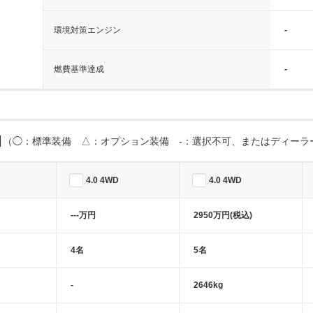
環境対策エンジン
-
燃費基準達成
-
目
（◯：標準装備 △：オプション装備 -：選択不可、またはディーラ
4.0 4WD
4.0 4WD
---万円
2950万円(税込)
4名
5名
-
2646kg