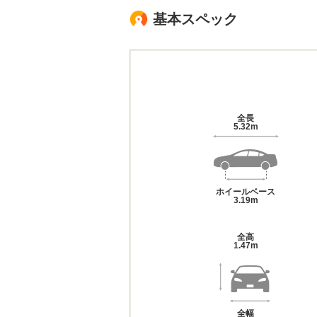
基本スペック
全長
5.32m
ホイールベース
3.19m
全高
1.47m
全幅