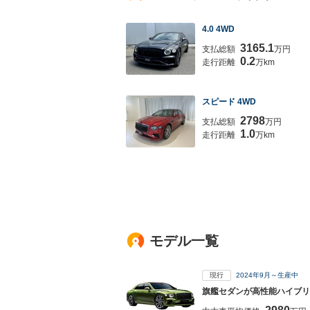
4.0 4WD
3165.1
支払総額
万円
0.2
走行距離
万km
スピード 4WD
2798
支払総額
万円
1.0
走行距離
万km
モデル一覧
現行
2024年9月～生産中
旗艦セダンが高性能ハイブリ