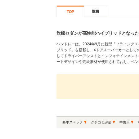
燃費
TOP
旗艦セダンが高性能ハイブリッドとなった
ベントレーは、2024年9月に新型「フライングス
ブリッド」を搭載し、4ドアスーパーカーとしての地
してドライバーアシストとインフォテインメント
ートデザインや高級素材が使用されており、ベント
基本スペック
クチコミ評価
中古車