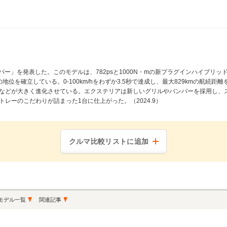
パー」を発表した。このモデルは、782psと1000N・mの新プラグインハイブリッ
位を確立している。0-100km/hをわずか3.5秒で達成し、最大829kmの航続
などが大きく進化させている。エクステリアは新しいグリルやバンパーを採用し、
レーのこだわりが詰まった1台に仕上がった。（2024.9）
クルマ比較リストに追加
モデル一覧
関連記事