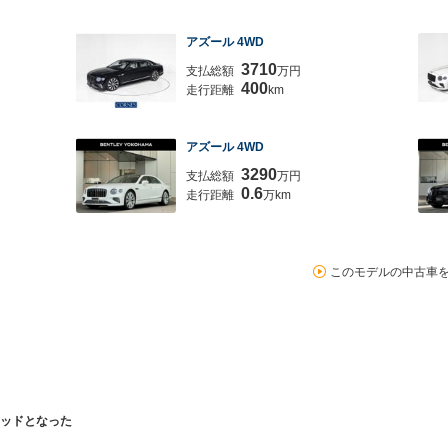
アズール 4WD
3710
支払総額
万円
400
走行距離
km
アズール 4WD
3290
支払総額
万円
0.6
走行距離
万km
このモデルの中古車
ッドとなった