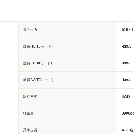
最高出力
519～6
燃費(10.15モード)
-km/L
燃費(JC08モード)
-km/L
燃費(WLTCモード)
-km/L
駆動方式
4WD
排気量
3996c
乗車定員
4～5名