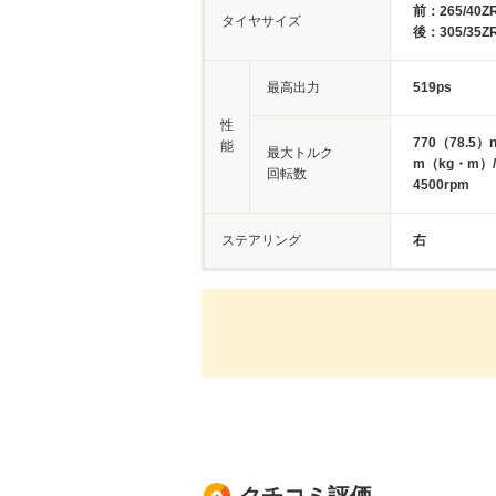
前：265/40Z
タイヤサイズ
後：305/35Z
最高出力
519ps
性
770（78.5）
能
最大トルク
m（kg・m）/
回転数
4500rpm
ステアリング
右