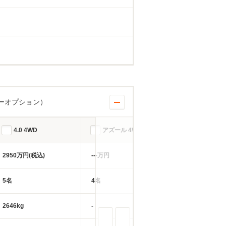
ーオプション）
4.0 4WD
アズール 4WD
アズール 4W
2950万円(税込)
---万円
---万円
5名
4名
4名
2646kg
-
-