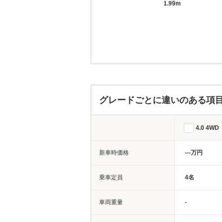
1.99m
グレードごとに違いのある項
4.0 4WD
新車時価格
---万円
乗車定員
4名
車両重量
-