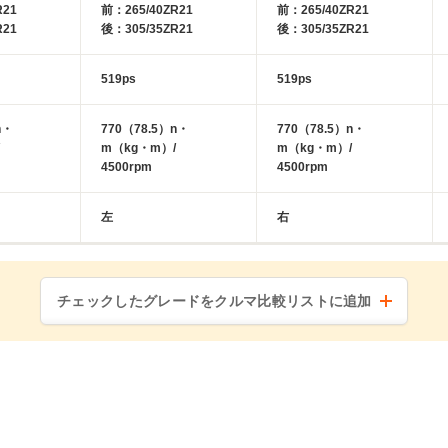
R21
前：265/40ZR21
前：265/40ZR21
R21
後：305/35ZR21
後：305/35ZR21
519ps
519ps
n・
770（78.5）n・
770（78.5）n・
m（kg・m）/
m（kg・m）/
4500rpm
4500rpm
左
右
チェックしたグレードをクルマ比較リストに追加