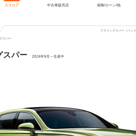
カタログ
中古車販売店
保険/ローン/他
フライングスパー（ベン
グスパー
グスパー
2024年9月～生産中