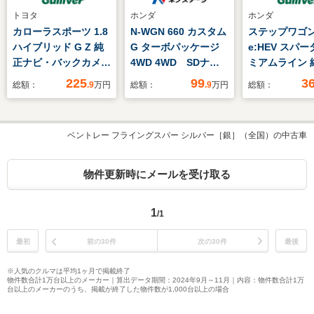
トヨタ
ホンダ
ホンダ
カローラスポーツ 1.8
N-WGN 660 カスタム
ステップワゴン 
ハイブリッド G Z 純
G ターボパッケージ
e:HEV スパー
正ナビ・バックカメ
4WD 4WD SDナ
ミアムライン 
ラ・フルセグテレビ・
ビ バックカメラ
11.4型ナビ/
225
99
3
総額：
.9
万円
総額：
.9
万円
総額：
Bluetooth・トヨタセ
CTBA 禁煙車 ハー
TV/マルチビ
ーフティーセンス・前
フレザーシート スマ
ラ/アタプティ
後ドライブレコーダ
ートキー HID シー
イビングビーム
ベントレー フライングスパー シルバー［銀］（全国）の中古車
ー・ビルトインETC・
トヒーター ETC ク
ーテールゲート
シートヒーター・オー
ルコン 純正14イン
リー機能付)/2
トホールド・純正アル
チアルミ オートライ
ットマン/17型
物件更新時にメールを受け取る
ミホイール・プッシュ
ト パワーステアリン
AW(PREMIUM
スタート
グ
専用)/LEDラ
1
/1
最初
前の30件
次の30件
最後
※人気のクルマは平均1ヶ月で掲載終了
物件数合計1万台以上のメーカー｜算出データ期間：2024年9月～11月｜内容：物件数合計1万
台以上のメーカーのうち、掲載が終了した物件数が1,000台以上の場合