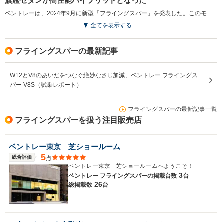
旗艦セダンが高性能ハイブリッドとなった
ベントレーは、2024年9月に新型「フライングスパー」を発表した。このモデルは、782psと1000N・mの新プラグインハイブリッド パワートレイン「ウルトラ パフォーマンス ハイブリッド」を搭載し、4ドアスーパーカーとしての地位を確立している。0-100km/hをわずか3.5秒で達成し、最大829kmの航続距離を実現した。最新の電気アーキテクチャーを採用してドライバーアシストとインフォテインメントなどが大きく進化させている。エクステリアは新しいグリルやバンパーを採用し、スポーティな印象を与え、インテリアは新しいシートデザインや高級素材が使用されており、ベントレーのこだわりが詰まった1台に仕上がった。（2024.9）
排気量
3996cc
5998cc
5998cc
全てを表示する
駆動方式
4WD
4WD
4WD
フライングスパーの最新記事
W12とV8のあいだをつなぐ絶妙なさじ加減、ベントレー フライングス
パー V8S（試乗レポート）
フライングスパーの最新記事一覧
フライングスパーを扱う注目販売店
ベントレー東京 芝ショールーム
5
総合評価
点
ベントレー東京 芝ショールームへようこそ！
3
ベントレー フライングスパーの
掲載台数
台
26
総掲載数
台