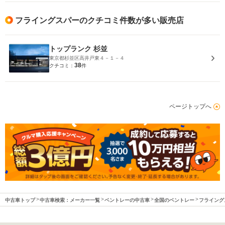
フライングスパーのクチコミ件数が多い販売店
トップランク 杉並
東京都杉並区高井戸東４－１－４
38
クチコミ：
件
ページトップへ
中古車トップ
中古車検索：メーカー一覧
ベントレーの中古車
全国のベントレー
フライング