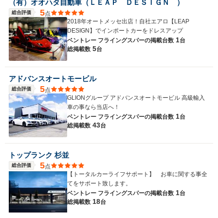
（有）オオハタ自動車（ＬＥＡＰ ＤＥＳＩＧＮ ）
5
総合評価
点
2018年オートメッセ出店！自社エアロ【LEAP
DESIGN】でインポートカーをドレスアップ
1
ベントレー フライングスパーの
掲載台数
台
5
総掲載数
台
アドバンスオートモービル
5
総合評価
点
GLIONグループ アドバンスオートモービル 高級輸入
車の事なら当店へ！
1
ベントレー フライングスパーの
掲載台数
台
43
総掲載数
台
トップランク 杉並
5
総合評価
点
【トータルカーライフサポート】 お車に関する事全
てをサポート致します。
1
ベントレー フライングスパーの
掲載台数
台
18
総掲載数
台