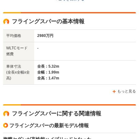
ドア数
2ドア
2ドア
4ドア
全高
全高
全高
フライングスパーの基本情報
1.4m
1.38m
1.47m
平均価格
2980万円
全幅
全幅
全幅
WLTCモード
-
サイズ
1.97m
1.95m
1.92m
燃費
全長
全長
(全長x全幅x全高)
4.9m
4.8m
5.
車体寸法
全長：5.32m
(全長x全幅x全
全幅：1.99m
高)
全高：1.47m
ホイールベース
ホイールベース
ホイー
-m
-m
もっと見る
フライングスパーに関する関連情報
WLTCモード
-
-
-
燃費
フライングスパーの最新モデル情報