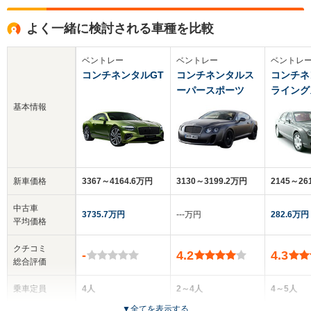
よく一緒に検討される車種を比較
ベントレー
ベントレー
ベントレ
コンチネンタルGT
コンチネンタルス
コンチネ
ーパースポーツ
ライング
基本情報
新車価格
3367～4164.6万円
3130～3199.2万円
2145～26
中古車
3735.7万円
‐‐‐万円
282.6万円
平均価格
クチコミ
-
4.2
4.3
総合評価
乗車定員
4人
2～4人
4～5人
▼
全てを表示する