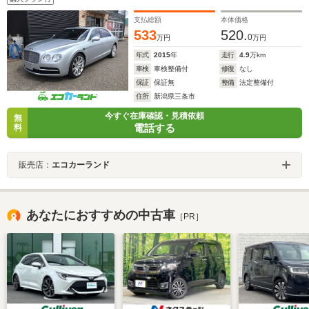
支払総額
本体価格
533
520.
0
万円
万円
年式
2015
年
走行
4.9
万km
車検
車検整備付
修復
なし
保証
保証無
整備
法定整備付
住所
新潟県三条市
今すぐ在庫確認・見積依頼
無
電話する
料
販売店：
エコカーランド
あなたにおすすめの中古車
［PR］