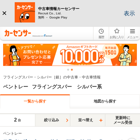
中古車情報カーセンサー
表示
Recruit Co., Ltd.
無料 － Google Play
履歴
お気に入り
メニュー
フライングスパー・シルバー［銀］の中古車・中古車情報
ベントレー フライングスパー シルバー系
一覧から探す
地図から探す
更新時に
2
絞り込み
並べ替え
台
メール受信
ベントレー