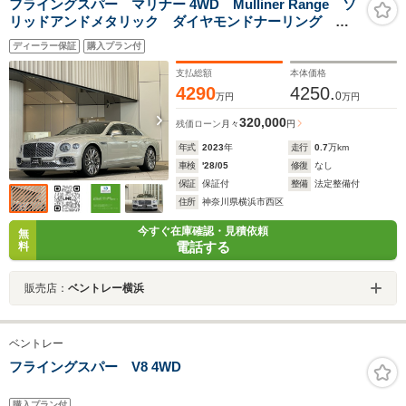
フライングスパー マリナー 4WD Mulliner Range ソ
リッドアンドメタリック ダイヤモンドナーリング バ
レーキー
ディーラー保証
購入プラン付
支払総額
本体価格
4290
4250.
0
万円
万円
320,000
残価ローン
月々
円
年式
2023
年
走行
0.7
万km
車検
'28/05
修復
なし
保証
保証付
整備
法定整備付
住所
神奈川県横浜市西区
今すぐ在庫確認・見積依頼
無
電話する
料
販売店：
ベントレー横浜
ベントレー
フライングスパー V8 4WD
購入プラン付