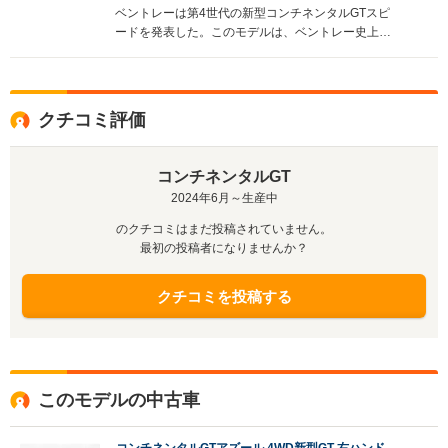
ベントレーは第4世代の新型コンチネンタルGTスピ
ードを発表した。このモデルは、ベントレー史上最
もパワフルなロードカーとして位置づけられ、シス
テム出力782psと1000N・mのトルクを誇る新設計
の「ウルトラ パフォーマンス ハイブリッド」を搭載
した。0-100km/h加速はわずか3.2秒、最高速度は
クチコミ評価
335km/hに達する。デザインはシングルヘッドライ
トを採用し、洗練された印象を与えている。インテ
リアはウェルネスを重視し、最新のシートテクノロ
コンチネンタルGT
ジーやエアイオナイザーを備え、最上の快適性を追
2024年6月～生産中
求している。また、先進のドライバーアシスト機能
やインフォテインメントシステムも充実し、新世代
のクチコミはまだ投稿されていません。
のユーザー体験を提供している。（2024.6）
最初の投稿者になりませんか？
クチコミを投稿する
このモデルの中古車