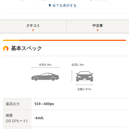
全てを表示する
クチコミ
中古車
基本スペック
全長4.9m
全高1.4m
全幅1.97m
最高出力
519～600ps
燃費
-km/L
(10.15モード)