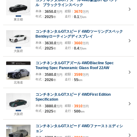
コンチネンタルGTアズール 4WD新型GT 右ハンド
ル ブラックラインスペック
本体：
3650.0
総額：
3670
万円
万円
年式：
2025
走行：
0.1
年
万km
東京都
コンチネンタルGTスピード 4WDツーリングスペック
Bentleyローティングディスプレイ
本体：
3630.0
総額：
3660
万円
万円
年式：
2025
走行：
0.4
年
万km
大阪府
コンチネンタルGTアズール 4WDBlacline Spec
Touring Spec Panoramic Glass Roof 22AW
本体：
3580.0
総額：
3599
万円
万円
年式：
2026
走行：
55
年
km
北海道
コンチネンタルGTスピード 4WDFirst Edition
Specification
本体：
3880.0
総額：
3910
万円
万円
年式：
2025
走行：
500
年
km
大阪府
コンチネンタルGTスピード 4WDファーストエディシ
ョン