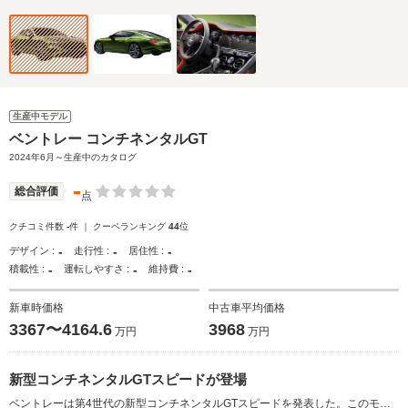
生産中モデル
ベントレー コンチネンタルGT
2024年6月～生産中のカタログ
-
総合評価
点
クチコミ件数
-
件 ｜ クーペランキング
44
位
-
-
-
デザイン :
走行性 :
居住性 :
-
-
-
積載性 :
運転しやすさ :
維持費 :
新車時価格
中古車平均価格
3367〜4164.6
3968
万円
万円
新型コンチネンタルGTスピードが登場
ベントレーは第4世代の新型コンチネンタルGTスピードを発表した。このモデルは、ベントレー史上最もパワフルなロードカーとして位置づけられ、システム出力782psと1000N・mのトルクを誇る新設計の「ウルトラ パフォーマンス ハイブリッド」を搭載した。0-100km/h加速はわずか3.2秒、最高速度は335km/hに達する。デザインはシングルヘッドライトを採用し、洗練された印象を与えている。インテリアはウェルネスを重視し、最新のシートテクノロジーやエアイオナイザーを備え、最上の快適性を追求している。また、先進のドライバーアシスト機能やインフォテインメントシステムも充実し、新世代のユーザー体験を提供している。（2024.6）