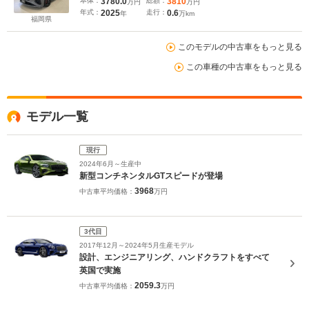
本体：
3780.0
総額：
3810
万円
万円
年式：
2025
走行：
0.6
年
万km
福岡県
このモデルの中古車をもっと見る
この車種の中古車をもっと見る
モデル一覧
現行
2024年6月～生産中
新型コンチネンタルGTスピードが登場
3968
中古車平均価格：
万円
3代目
2017年12月～2024年5月生産モデル
設計、エンジニアリング、ハンドクラフトをすべて
英国で実施
2059.3
中古車平均価格：
万円