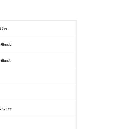
30ps
.6km/L
.6km/L
2521cc