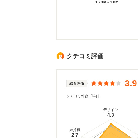
1.78m～1.8m
クチコミ評価
3.9
総合評価
14
クチコミ件数
件
デザイン
4.3
維持費
2.7