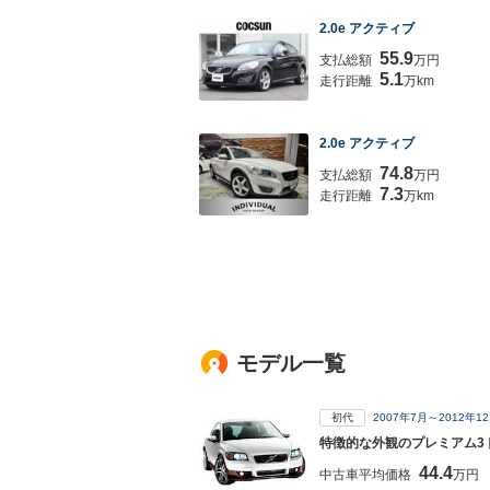
2.0e アクティブ
55.9
支払総額
万円
5.1
走行距離
万km
2.0e アクティブ
74.8
支払総額
万円
7.3
走行距離
万km
モデル一覧
初代
2007年7月～2012年
特徴的な外観のプレミアム3
44.4
中古車平均価格
万円