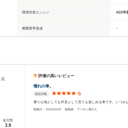
環境対策エンジン
H22
燃費基準達成
-
評価の高いレビュー
点
憧れの車。
5
総合評価
乗り心地としても外見として見ても楽しめる車です。いつか
投稿日：
2013/02/20
投稿者：
アーモン度さん
走行性
3.9