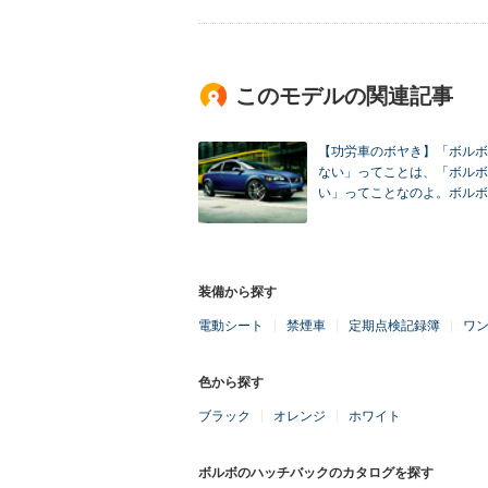
このモデルの関連記事
【功労車のボヤき】「ボルボ
ない」ってことは、「ボルボ
い」ってことなのよ。ボルボ 
装備から探す
電動シート
禁煙車
定期点検記録簿
ワ
色から探す
ブラック
オレンジ
ホワイト
ボルボのハッチバックのカタログを探す