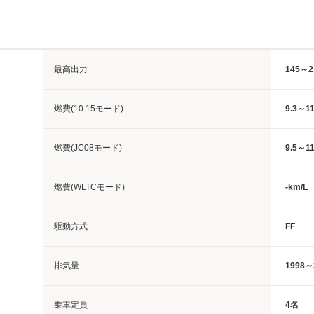
最高出力
145～2
燃費(10.15モード)
9.3～11
燃費(JC08モード)
9.5～11
燃費(WLTCモード)
-km/L
駆動方式
FF
排気量
1998～
乗車定員
4名