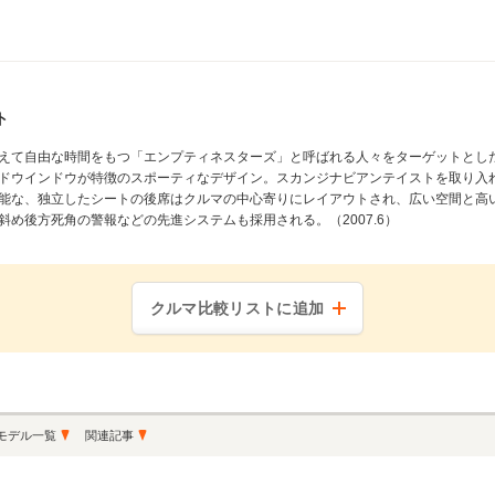
ト
えて自由な時間をもつ「エンプティネスターズ」と呼ばれる人々をターゲットとし
ドウインドウが特徴のスポーティなデザイン。スカンジナビアンテイストを取り入
能な、独立したシートの後席はクルマの中心寄りにレイアウトされ、広い空間と高
め後方死角の警報などの先進システムも採用される。（2007.6）
クルマ比較リストに追加
モデル一覧
関連記事