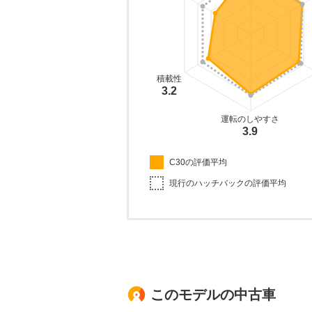
積載性
3.2
運転のしやすさ
3.9
C30の評価平均
現行のハッチバックの評価平均
このモデルの中古車