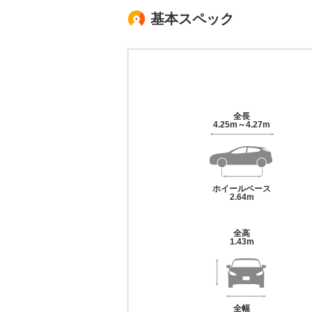
基本スペック
全長
4.25m～4.27m
ホイールベース
2.64m
全高
1.43m
全幅