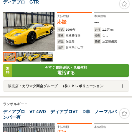
ディアブロ GTR
支払総額
本体価格
応談
---
年式
2000
年
走行
1.2
万km
車検
車検整備無
修復
なし
保証
保証無
整備
法定整備無
住所
栃木県小山市
今すぐ在庫確認・見積依頼
無
電話する
料
販売店：
カワマタ商会グループ （株）Ｋレボリューション
ランボルギーニ
ディアブロ VT 4WD ディアブロVT D車 ノーマルバ
ンパー有
支払総額
本体価格