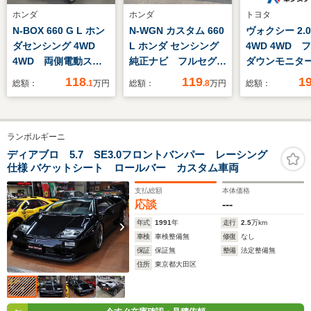
ホンダ
ホンダ
トヨタ
N-BOX 660 G L ホン
N-WGN カスタム 660
ヴォクシー 2.0
ダセンシング 4WD
L ホンダ センシング
4WD 4WD 
4WD 両側電動スラ
純正ナビ フルセグ
ダウンモニタ
イド シートヒータ
Bluetooth DVD バ
9インチナビ 
118
119
1
総額：
.1
万円
総額：
.8
万円
総額：
ー サイドエアバッ
ックカメラ ホンダセ
カメラ 両側
グ クルーズコントロ
ンシング 先行車発信
イドドア 禁
ール LEDヘッドライ
告知 車線逸脱警報
ルセグ LED
ランボルギーニ
ト オートライト レ
標識認識機能 シート
イト ETC 
ーンキープアシスト
ヒーター ETC レー
エアコン 革
ディアブロ 5.7 SE3.0フロントバンパー レーシング
仕様 バケットシート ロールバー カスタム車両
純正メモリーナビ B
ダークルーズコントロ
アリング ア
カメラ
ール ステアリングリ
グストップ
支払総額
本体価格
モコン
応談
---
年式
1991
年
走行
2.5
万km
車検
車検整備無
修復
なし
保証
保証無
整備
法定整備無
住所
東京都大田区