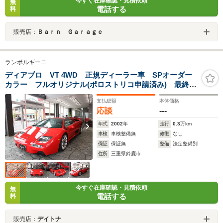
今すぐ在庫確認・見積依頼
無
電話する
料
販売店：
Ｂａｒｎ Ｇａｒａｇｅ
ランボルギーニ
ディアブロ VT 4WD 正規ディーラー車 SPオーダー
カラー フルオリジナル(ポロストリコ申請済み) 最終モ
デル 走行3311km
支払総額
本体価格
応談
---
年式
2002
年
走行
0.3
万km
車検
車検整備無
修復
なし
保証
保証無
整備
法定整備別
住所
三重県鈴鹿市
今すぐ在庫確認・見積依頼
無
電話する
料
販売店：
デイトナ