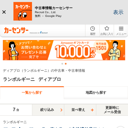
中古車情報カーセンサー
表示
Recruit Co., Ltd.
無料 － Google Play
履歴
お気に入り
メニュー
ディアブロ（ランボルギーニ）の中古車・中古車情報
ランボルギーニ ディアブロ
一覧から探す
地図から探す
更新時に
7
絞り込み
並べ替え
台
メール受信
ランボルギーニ