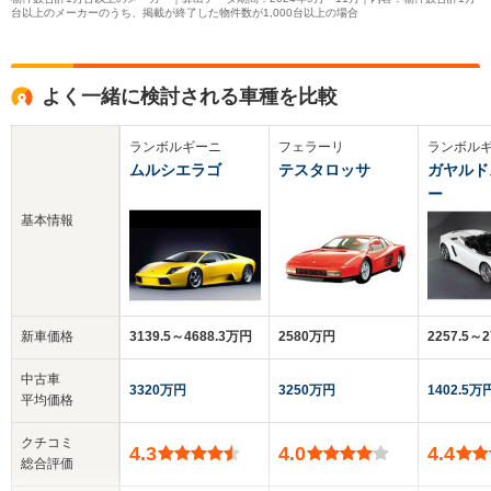
台以上のメーカーのうち、掲載が終了した物件数が1,000台以上の場合
よく一緒に検討される車種を比較
ランボルギーニ
フェラーリ
ランボル
ムルシエラゴ
テスタロッサ
ガヤルド
ー
基本情報
新車価格
3139.5～4688.3万円
2580万円
2257.5～
中古車
3320万円
3250万円
1402.5万
平均価格
クチコミ
4.3
4.0
4.4
総合評価