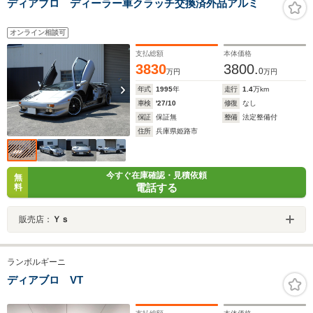
ディアブロ ディーラー車クラッチ交換済外品アルミ
オンライン相談可
支払総額
本体価格
3830
3800.
0
万円
万円
年式
1995
年
走行
1.4
万km
車検
'27/10
修復
なし
保証
保証無
整備
法定整備付
住所
兵庫県姫路市
今すぐ在庫確認・見積依頼
無
電話する
料
販売店：
Ｙｓ
ランボルギーニ
ディアブロ VT