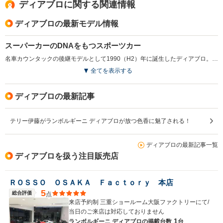
ディアブロに関する関連情報
ディアブロの最新モデル情報
スーパーカーのDNAをもつスポーツカー
名車カウンタックの後継モデルとして1990（H2）年に誕生したディアブロ。跳ね上げ式のドアやV12ミッドシップなどランボルギーニの旗艦モデルらしく君臨したが、初期モデルのスタイルは当時の親会社クライスラー社の意向によってかなりマイルドになっていた。初期モデルには5.7Lの492psエンジンを搭載。その後1993（H5）年に4WDモデルのVT、同年525psの限定車SE30、さらに1995（H7）年にはVTのオープンモデルを追加。そして1996（H8）年には5.7Lながら500ps以上を発生するシリーズ最大のヒット作SVへと進化した。1999（H11）年には80台限定の575psの6L搭載のGTをリリースし、2000（H12）年には6Lをシリーズ化した550ps＋4WDの最終モデル6.0へと至った。ちなみにランボルギーニがアウディ傘下となったのは1998（H10）年のことだった。（1998.11）
全てを表示する
ディアブロの最新記事
テリー伊藤がランボルギーニ ディアブロが放つ色香に魅了される！
ディアブロの最新記事一覧
ディアブロを扱う注目販売店
ＲＯＳＳＯ ＯＳＡＫＡ Ｆａｃｔｏｒｙ 本店
5
総合評価
点
来店予約制 三重ショールーム大阪ファクトリーにて/
当日のご来店は対応しておりません
1
ランボルギーニ ディアブロの
掲載台数
台