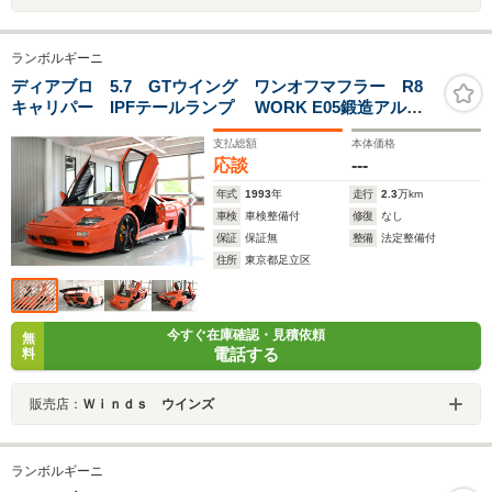
ランボルギーニ
ディアブロ 5.7 GTウイング ワンオフマフラー R8
キャリパー IPFテールランプ WORK E05鍛造アル
ミ Anija特注メーターナセル
支払総額
本体価格
応談
---
年式
1993
年
走行
2.3
万km
車検
車検整備付
修復
なし
保証
保証無
整備
法定整備付
住所
東京都足立区
今すぐ在庫確認・見積依頼
無
電話する
料
販売店：
Ｗｉｎｄｓ ウインズ
ランボルギーニ