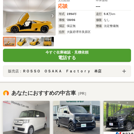
支払総額
本体価格
応談
---
年式
1994
年
走行
5.8
万km
車検
'28/06
修復
なし
保証
保証無
整備
法定整備無
住所
大阪府堺市美原区
今すぐ在庫確認・見積依頼
電話する
販売店：
ＲＯＳＳＯ ＯＳＡＫＡ Ｆａｃｔｏｒｙ 本店
あなたにおすすめの中古車
［PR］