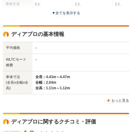
乗車定員
2人
2人
2人
▼
全てを表示する
ドア数
2ドア
2ドア
2ドア
全高
全高
全
ディアブロの基本情報
1.14m
1.16m
1.
平均価格
-
全幅
全幅
全
WLTCモード
-
サイズ
2.06m
1.97m
1
燃費
全長
全長
(全長x全幅x全高)
4.58m～4.71m
4.51m
4.3m
車体寸法
全長：4.43m～4.47m
(全長x全幅x全
全幅：2.04m
高)
全高：1.11m～1.12m
ホイールベース
ホイールベース
ホイー
-m
-m
もっと見る
ディアブロに関するクチコミ・評価
WLTCモード
-
-
-
燃費