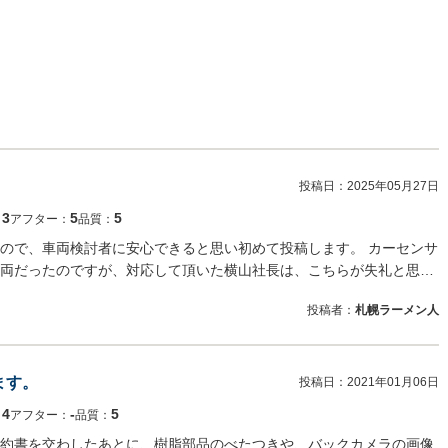
投稿日：
2025年05月27日
3
5
5
：
アフター：
品質：
ので、車両検討者に安心できると思い初めて投稿します。 カーセンサ
両だったのですが、対応して頂いた横山社長は、こちらが失礼と思…
投稿者：
札幌ラーメン人
ます。
投稿日：
2021年01月06日
4
‐
5
：
アフター：
品質：
約書を交わしたあとに、樹脂部品のべたつきや、バックカメラの画像