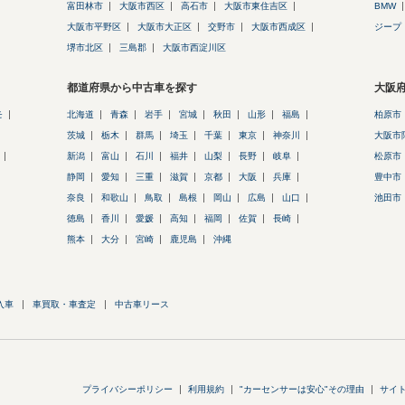
富田林市
大阪市西区
高石市
大阪市東住吉区
BMW
大阪市平野区
大阪市大正区
交野市
大阪市西成区
ジープ
堺市北区
三島郡
大阪市西淀川区
都道府県から中古車を探す
大阪
モ
北海道
青森
岩手
宮城
秋田
山形
福島
柏原市
茨城
栃木
群馬
埼玉
千葉
東京
神奈川
大阪市
新潟
富山
石川
福井
山梨
長野
岐阜
松原市
静岡
愛知
三重
滋賀
京都
大阪
兵庫
豊中市
奈良
和歌山
鳥取
島根
岡山
広島
山口
池田市
徳島
香川
愛媛
高知
福岡
佐賀
長崎
熊本
大分
宮崎
鹿児島
沖縄
入車
車買取・車査定
中古車リース
プライバシーポリシー
利用規約
"カーセンサーは安心"その理由
サイ