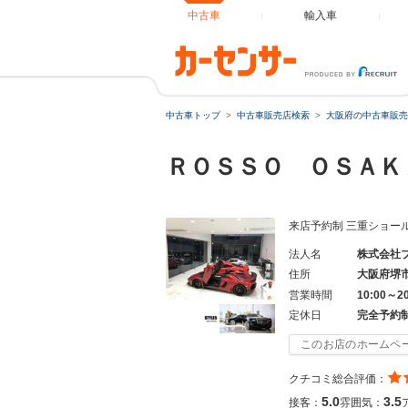
中古車
輸入車
中古車トップ
中古車販売店検索
大阪府の中古車販売
ＲＯＳＳＯ ＯＳＡ
来店予約制 三重ショー
法人名
株式会社
住所
大阪府堺
営業時間
10:00～2
定休日
完全予約
このお店のホームペ
クチコミ総合評価：
5.0
3.5
接客：
雰囲気：