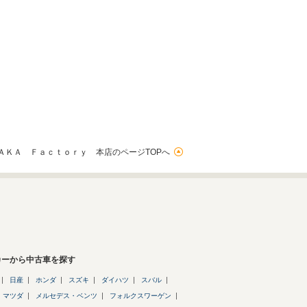
ＡＫＡ Ｆａｃｔｏｒｙ 本店のページTOPへ
カーから中古車を探す
日産
ホンダ
スズキ
ダイハツ
スバル
マツダ
メルセデス・ベンツ
フォルクスワーゲン