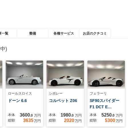
庫一覧
整備
各種サービス
お店のクチコミ
中)
ロールスロイス
シボレー
フェラーリ
ドーン 6.6
コルベット Z06
SF90スパイダー
F1 DCT E…
3600
1980
5250
本体
本体
本体
.0
万円
.0
万円
.0
万円
3635
2020
5300
総額
総額
総額
万円
万円
万円