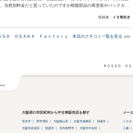
、当然別料金だと思っていたのですが樹脂部品の再塗装やバックカ…
投稿者：
イタ車好き
ＳＳＯ ＯＳＡＫＡ Ｆａｃｔｏｒｙ 本店のクチコミ一覧を見る
(2件)
ＲＯＳＳＯ ＯＳ
大阪府の市区町村から中古車販売店を探す
メー
茨木市
堺市堺区
大阪狭山市
大阪市城東区
貝塚市
トヨタ
大阪市此花区
箕面市
河内長野市
大阪市中央区
三菱