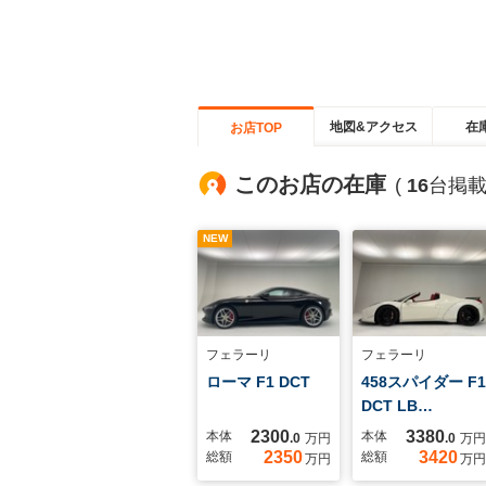
地図&アクセス
在
お店TOP
このお店の在庫
(
16
台掲載
NEW
フェラーリ
フェラーリ
ローマ F1 DCT
458スパイダー F1
DCT LB…
2300
3380
本体
本体
.0
万円
.0
万円
2350
3420
総額
総額
万円
万円