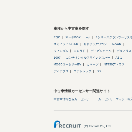
車種から中古車を探す
EQC
マーチBOX
up!
3シリーズグランツーリス
スカイラインGT-R
セドリックワゴン
N-VAN
ウィンダム
コロラド
デ・ビルクーペ
デュアリス
1007
コンチネンタルフライングスパー
AZ-1
MX-30ロータリーEV
カマーグ
NT450アトラス
ディアブロ
エアトレック
DS
中古車情報カーセンサー関連サイト
中古車情報ならカーセンサー
カーセンサーエッジ・輸