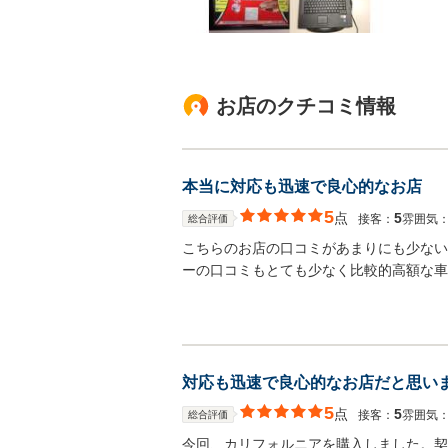
お店のクチコミ情報
本当に対応も迅速で良心的なお店
5
点
5
接客：
雰囲気
総合評価
こちらのお店の口コミがあまりにも少ない
ーの口コミもとても少なく比較的高額な車
対応も迅速で良心的なお店だと思い
5
点
5
接客：
雰囲気
総合評価
今回、カリフォルニアを購入しました。契