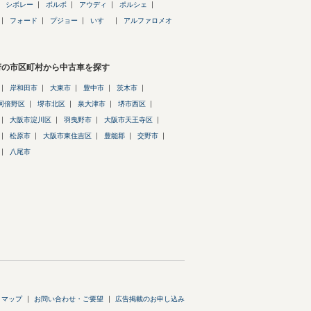
シボレー
ボルボ
アウディ
ポルシェ
フォード
プジョー
いすゞ
アルファロメオ
府の市区町村から中古車を探す
岸和田市
大東市
豊中市
茨木市
阿倍野区
堺市北区
泉大津市
堺市西区
大阪市淀川区
羽曳野市
大阪市天王寺区
松原市
大阪市東住吉区
豊能郡
交野市
八尾市
トマップ
お問い合わせ・ご要望
広告掲載のお申し込み