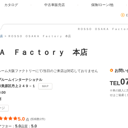
カタログ
中古車販売店
保険/ローン/他
ＲＯＳＳＯ ＯＳＡＫＡ Ｆａｃｔｏｒ
店
ＲＯＳＳＯ ＯＳＡＫＡ Ｆａｃｔｏｒｙ 本店
ＫＡ Ｆａｃｔｏｒｙ 本店
お問い
ルーム大阪ファクトリーにて/当日のご来店は対応しておりません
0
ブルームインターナショナル
TEL
市美原区丹上２４９－１
MAP
※車の購入に
0:00
せはご遠慮く
制
ージ
5.0
点
(投稿数2件)
5.0
5.0
アフター：
品質：