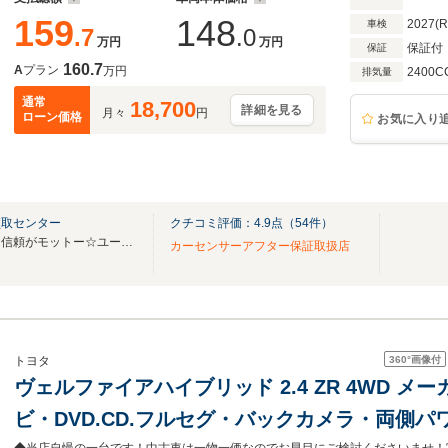
159
148
2027(
車検
.7
.0
万円
万円
保証付
保証
160.7
A
プラン
万円
2400C
排気量
通常
18,700
詳細を見る
月々
円
ローン価格
お気に入り
買取センター
クチコミ評価：
4.9
点（
54
件）
☆お客様のカーライフに満足と信頼がモットー☆ユーザー買取→ユーザー直売店♪
カーセンサーアフター保証取扱店
360°
画像付
トヨタ
ヴェルファイアハイブリッド 2.4 ZR 4WD メー
ビ・DVD.CD.フルセグ・バックカメラ・両側