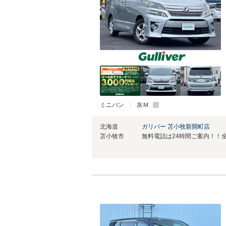
ミニバン
灰Ｍ
北海道
ガリバー 苫小牧新開町店
苫小牧市