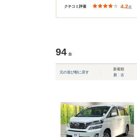
4.2
クチコミ評価
点
94
台
新着順
元の並び順に戻す
新
古