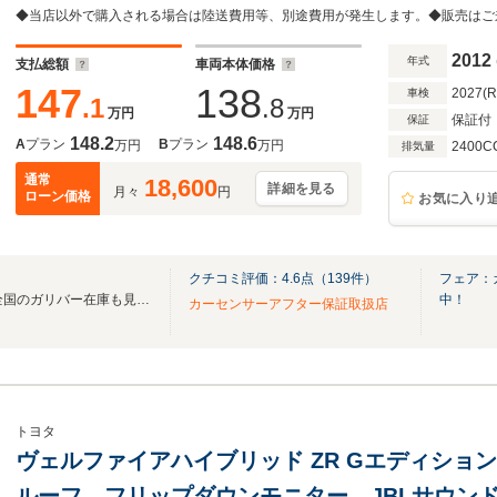
ナー バックカメラ ETC アイドリングス
ECOMODE EVMODE
2012
年式
支払総額
車両本体価格
147
138
2027(
車検
.1
.8
万円
万円
保証付
保証
148.2
148.6
A
プラン
B
プラン
万円
万円
2400C
排気量
通常
18,600
詳細を見る
月々
円
ローン価格
お気に入り
クチコミ評価：
4.6
点（
139
件）
フェア：
無料電話は24時間ご案内！！全国のガリバー在庫も見たい方は一括照会が可能です！
中！
カーセンサーアフター保証取扱店
トヨタ
ヴェルファイアハイブリッド ZR Gエディショ
ルーフ フリップダウンモニター JBLサウン