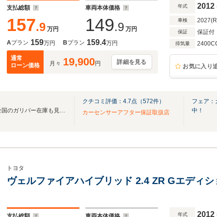
ール
2012
年式
支払総額
車両本体価格
157
149
2027(
車検
.9
.9
万円
万円
保証付
保証
159
159.4
A
プラン
B
プラン
万円
万円
2400C
排気量
通常
19,900
詳細を見る
月々
円
ローン価格
お気に入り
クチコミ評価：
4.7
点（
572
件）
フェア：
無料電話は24時間ご案内！！全国のガリバー在庫も見たい方は一括照会が可能です！
中！
カーセンサーアフター保証取扱店
トヨタ
ヴェルファイアハイブリッド 2.4 ZR Gエディシ
2012
年式
支払総額
車両本体価格