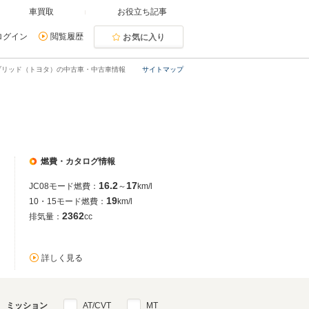
車買取
お役立ち記事
ログイン
閲覧履歴
お気に入り
ブリッド（トヨタ）の中古車・中古車情報
サイトマップ
燃費・カタログ情報
16.2
17
JC08モード燃費：
～
km/l
19
10・15モード燃費：
km/l
2362
排気量：
cc
詳しく見る
ミッション
AT/CVT
MT