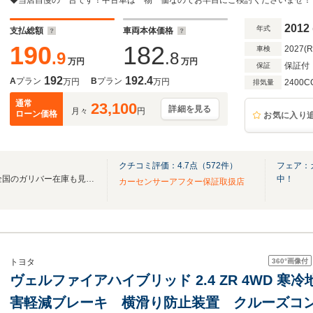
ックドア・パワーシート 運転席・助手席・オ
2012
年式
支払総額
車両本体価格
190
182
2027(
車検
.9
.8
万円
万円
保証付
保証
192
192.4
A
プラン
B
プラン
万円
万円
2400C
排気量
通常
23,100
詳細を見る
月々
円
ローン価格
お気に入り
クチコミ評価：
4.7
点（
572
件）
フェア：
無料電話は24時間ご案内！！全国のガリバー在庫も見たい方は一括照会が可能です！
中！
カーセンサーアフター保証取扱店
360°
画像付
トヨタ
ヴェルファイアハイブリッド 2.4 ZR 4WD 寒
害軽減ブレーキ 横滑り防止装置 クルーズコ