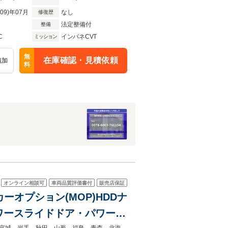
R09)年07月
なし
修復歴
法定整備付
整備
C
インパネCVT
ミッション
無
在庫確認・見積依頼
追加
料
オンライン相談可
車両品質評価書付
販売店保証
カーオプション(MOP)HDDナ
パワースライドドア・パワーバ