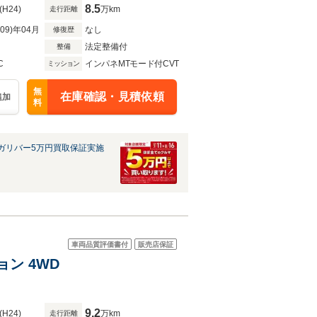
8.5
(H24)
万km
走行距離
R09)年04月
なし
修復歴
法定整備付
整備
C
インパネMTモード付CVT
ミッション
無
在庫確認・見積依頼
追加
料
ガリバー5万円買取保証実施
車両品質評価書付
販売店保証
ョン 4WD
9.2
(H24)
万km
走行距離