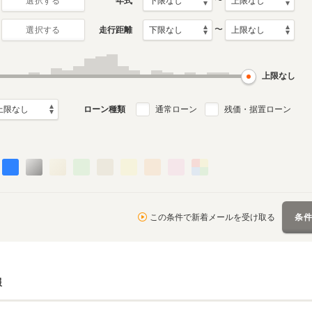
〜
年式
選択する
〜
走行距離
選択する
上限なし
ローン種類
通常ローン
残価・据置ローン
この条件で新着メールを受け取る
条
報