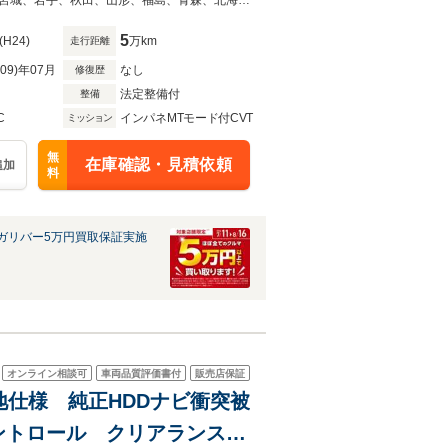
ットマンシ
◆当店自慢の一台です！中古車は一物一価なのでお早目にご検討くださいませ！宮城、岩手、秋田、山形、福島、青森、北海道、東京、神奈川、埼玉、千葉で中古車をお探しならガリバーへ！
5
(H24)
万km
走行距離
R09)年07月
なし
修復歴
法定整備付
整備
C
インパネMTモード付CVT
ミッション
無
在庫確認・見積依頼
追加
料
ガリバー5万円買取保証実施
オンライン相談可
車両品質評価書付
販売店保証
冷地仕様 純正HDDナビ衝突被
ントロール クリアランスソ