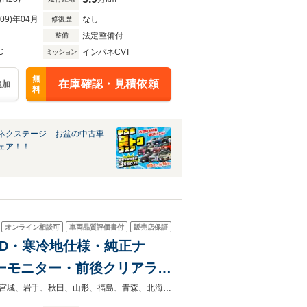
R09)年04月
なし
修復歴
法定整備付
整備
C
インパネCVT
ミッション
無
在庫確認・見積依頼
追加
料
ネクステージ お盆の中古車
ェア！！
オンライン相談可
車両品質評価書付
販売店保証
4WD・寒冷地仕様・純正ナ
ビューモニター・前後クリアラン
ックドア・クルーズコントロ
◆当店自慢の一台です！中古車は一物一価なのでお早目にご検討くださいませ！宮城、岩手、秋田、山形、福島、青森、北海道、東京、神奈川、埼玉、千葉で中古車をお探しならガリバーへ！