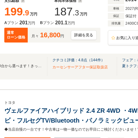
支払総額
車両本体価格
199
187
2027(
車検
.9
.3
万円
万円
保証付
保証
201
201.1
A
プラン
B
プラン
万円
万円
2400C
排気量
通常
16,800
詳細を見る
月々
円
ローン価格
お気に入り
クチコミ評価：
4.8
点（
144
件）
フェア：
☆全国ネクステージ在庫30,000台から選べます！きっとお気に入りの愛車が見つかる☆
夏トクフ
カーセンサーアフター保証取扱店
トヨタ
ヴェルファイアハイブリッド 2.4 ZR 4WD ・
ビ・フルセグTV/Bluetooth・パノラミック
スソナー・両側パワースライドドア・パワーバ