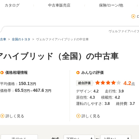
カタログ
中古車販売店
保険/ローン/他
ヴェルファイアハイ
古車
全国のトヨタ
ヴェルファイアハイブリッドの中古車
アハイブリッド（全国）の中古車
価格相場情報
みんなの評価
4.2
150.1
総合評価
平均価格：
点
万円
65.5
467.6
価格帯：
万円～
万円
デザイン:
4.2
走行性:
3.9
居住性:
4.3
積載性:
4.2
運転のしやすさ:
3.8
維持費:
3.7
詳しく見る
詳しく見る