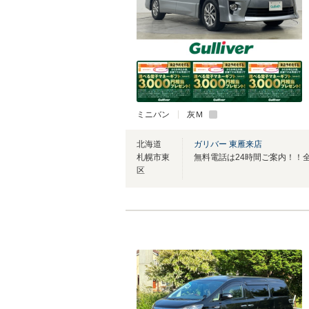
ミニバン
灰Ｍ
北海道
ガリバー 東雁来店
札幌市東
区