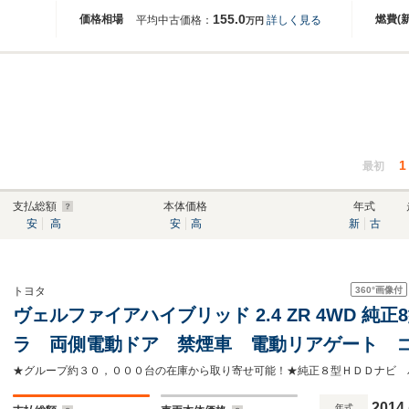
155.0
価格相場
燃費(
平均中古価格：
詳しく見る
万円
1
最初
支払総額
本体価格
年式
安
高
安
高
新
古
360°
画像付
トヨタ
ヴェルファイアハイブリッド 2.4 ZR 4WD 純
ラ 両側電動ドア 禁煙車 電動リアゲート 
キー HIDヘッド ビルトインETC クルコン
トライト
2014
年式