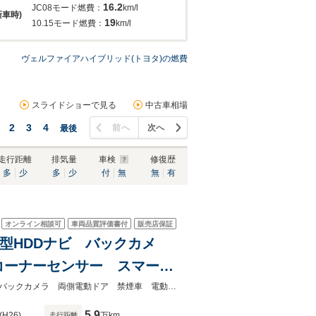
16.2
JC08モード燃費：
km/l
新車時)
19
10.15モード燃費：
km/l
ヴェルファイアハイブリッド(トヨタ)の燃費
スライドショーで見る
中古車相場
2
3
4
前へ
次へ
最後
走行距離
排気量
車検
修復歴
多
少
多
少
付
無
無
有
オンライン相談可
車両品質評価書付
販売店保証
正8型HDDナビ バックカメ
コーナーセンサー スマート
 純正16インチアルミ オー
★グループ約３０，０００台の在庫から取り寄せ可能！★純正８型ＨＤＤナビ バックカメラ 両側電動ドア 禁煙車 電動リアゲート コーナーセンサー
5.9
(H26)
万km
走行距離