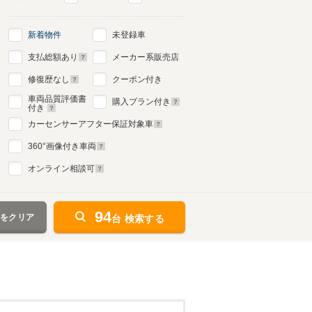
新着物件
未登録車
支払総額あり
メーカー系販売店
修復歴なし
クーポン付き
車両品質評価書
購入プラン付き
付き
カーセンサーアフター保証対象車
360
°画像付き車両
オンライン相談可
94
件をクリア
台 検索する