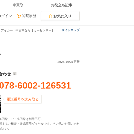
車買取
お役立ち記事
ログイン
閲覧履歴
お気に入り
サイトマップ
アイカー | 中古車なら【カーセンサー】
カー
2024/10/31更新
合わせ
078-6002-126531
電話番号を読み取る
ル回線、IP・光回線は利用不可。
関するご相談・確認専用ダイヤルです。その他のお問い合わ
ださい。