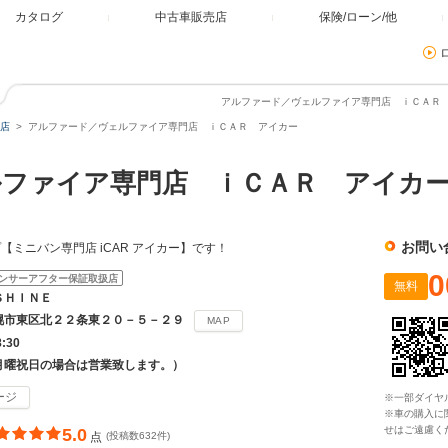
カタログ
中古車販売店
保険/ローン/他
アルファード／ヴェルファイア専門店 ｉＣＡＲ 
店
アルファード／ヴェルファイア専門店 ｉＣＡＲ アイカー
ルファイア専門店 ｉＣＡＲ アイ
お問い
ミニバン専門店 iCAR アイカー】です！
0
ンサーアフター保証取扱店
無料
ＳＨＩＮＥ
幌市東区北２２条東２０－５－２９
MAP
8:30
月曜祝日の場合は営業致します。）
ージ
※一部ダイヤ
※車の購入に
せはご遠慮く
5.0
点
(投稿数632件)