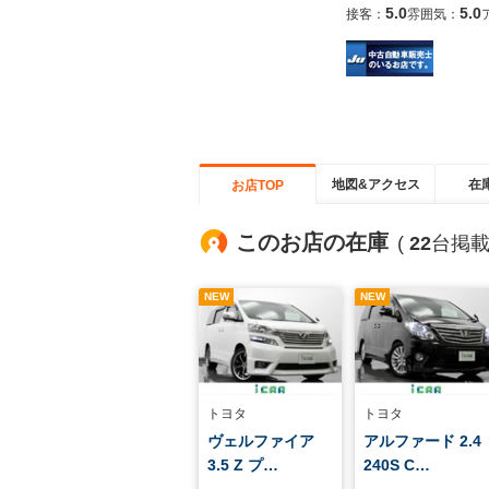
5.0
5.0
接客：
雰囲気：
地図&アクセス
在
お店TOP
このお店の在庫
(
22
台掲載
NEW
NEW
トヨタ
トヨタ
ヴェルファイア
アルファード 2.4
3.5 Z プ…
240S C…