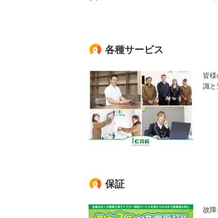
各種サービス
皆様
識と
保証
故障