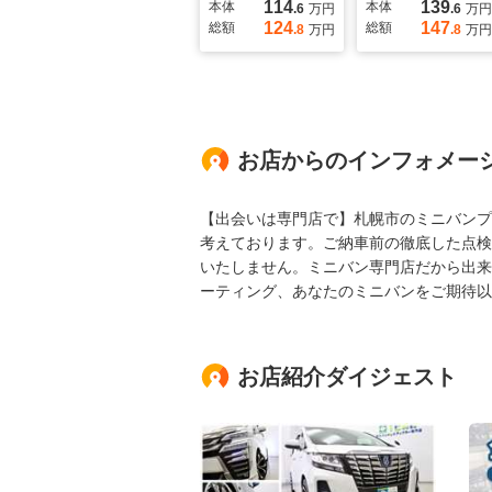
114
139
本体
本体
.6
万円
.6
万円
124
147
総額
総額
.8
万円
.8
万円
お店からのインフォメー
【出会いは専門店で】札幌市のミニバンプ
考えております。ご納車前の徹底した点検
いたしません。ミニバン専門店だから出来
ーティング、あなたのミニバンをご期待以
お店紹介ダイジェスト