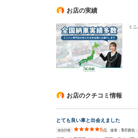
お店の実績
ミニ
お店のクチコミ情報
とても良い車と出会えました
5
点
5
接客：
雰囲気
総合評価