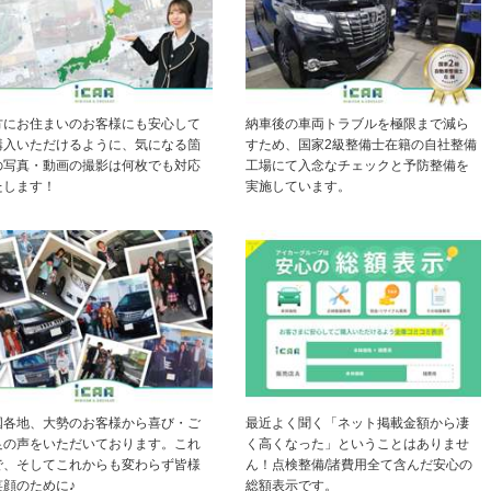
方にお住まいのお客様にも安心して
納車後の車両トラブルを極限まで減ら
購入いただけるように、気になる箇
すため、国家2級整備士在籍の自社整備
の写真・動画の撮影は何枚でも対応
工場にて入念なチェックと予防整備を
たします！
実施しています。
国各地、大勢のお客様から喜び・ご
最近よく聞く「ネット掲載金額から凄
足の声をいただいております。これ
く高くなった」ということはありませ
で、そしてこれからも変わらず皆様
ん！点検整備/諸費用全て含んだ安心の
笑顔のために♪
総額表示です。