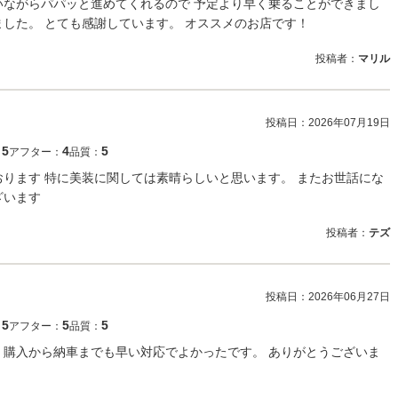
いながらパパッと進めてくれるので 予定より早く乗ることができまし
ました。 とても感謝しています。 オススメのお店です！
投稿者：
マリル
投稿日：
2026年07月19日
5
4
5
：
アフター：
品質：
おります 特に美装に関しては素晴らしいと思います。 またお世話にな
ざいます
投稿者：
テズ
投稿日：
2026年06月27日
5
5
5
：
アフター：
品質：
 購入から納車までも早い対応でよかったです。 ありがとうございま