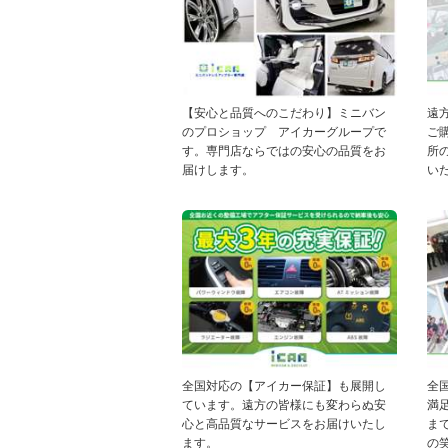
【安心と品質へのこだわり】ミニバン
遠
のプロショップ アイカーグループで
ご
す。専門店ならではの安心の品質をお
所
届けします。
い
全国対応の【アイカー保証】も展開し
全
ています。遠方の皆様にも変わらぬ安
満
心と高品質なサービスをお届けいたし
ま
ます。
の