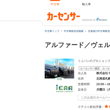
中古車
輸入車
中古車トップ
中古車販売店検索
北海道の中古車販売
アルファード／ヴェ
ミニバンのプロショップ【
カーセンサー認定・カーセ
法人名
株式会社
住所
北海道札
営業時間
10:00～1
定休日
月曜日（
このお店のホームペ
クチコミ総合評価：