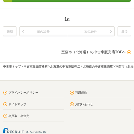
1
/1
最初
前の20件
次の20件
最後
室蘭市（北海道）の中古車販売店TOPへ
中古車トップ
中古車販売店検索
北海道の中古車販売店
北海道の中古車販売店
室蘭市（北海
プライバシーポリシー
利用規約
サイトマップ
お問い合わせ
車買取・車査定