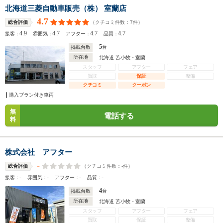
北海道三菱自動車販売（株） 室蘭店
4.7
（クチコミ件数：
7
件）
総合評価
4.9
4.7
4.7
4.7
接客：
雰囲気：
アフター：
品質：
5
掲載台数
台
所在地
北海道 苫小牧・室蘭
スタッフ
アフター
フェア
買取
保証
整備
クチコミ
クーポン
購入プラン付き車両
無
電話する
料
株式会社 アフター
-
（クチコミ件数：
-
件）
総合評価
-
-
-
-
接客：
雰囲気：
アフター：
品質：
4
掲載台数
台
所在地
北海道 苫小牧・室蘭
スタッフ
アフター
フェア
買取
保証
整備