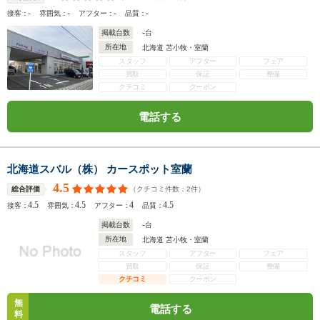
-
-
-
-
接客：
雰囲気：
アフター：
品質：
-
掲載台数
台
所在地
北海道 苫小牧・室蘭
スタッフ
アフター
フェア
買取
保証
整備
クチコミ
クーポン
電話する
北海道スバル（株） カースポット室蘭
4.5
（クチコミ件数：
2
件）
総合評価
4.5
4.5
4
4.5
接客：
雰囲気：
アフター：
品質：
-
掲載台数
台
所在地
北海道 苫小牧・室蘭
スタッフ
アフター
フェア
買取
保証
整備
クチコミ
クーポン
無
電話する
料