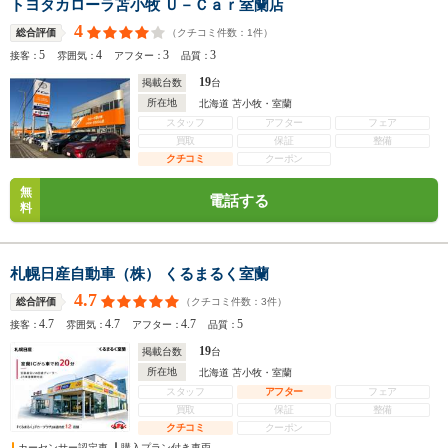
トヨタカローラ苫小牧 Ｕ－Ｃａｒ室蘭店
4
（クチコミ件数：
1
件）
総合評価
5
4
3
3
接客：
雰囲気：
アフター：
品質：
19
掲載台数
台
所在地
北海道 苫小牧・室蘭
スタッフ
アフター
フェア
買取
保証
整備
クチコミ
クーポン
無
電話する
料
札幌日産自動車（株） くるまるく室蘭
4.7
（クチコミ件数：
3
件）
総合評価
4.7
4.7
4.7
5
接客：
雰囲気：
アフター：
品質：
19
掲載台数
台
所在地
北海道 苫小牧・室蘭
スタッフ
アフター
フェア
買取
保証
整備
クチコミ
クーポン
カーセンサー認定車
購入プラン付き車両