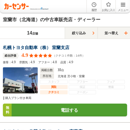
履歴
お気に入り
メニュー
室蘭市（北海道）の中古車販売店・ディーラー
14
絞り込み
並べ替え
店舗
札幌トヨタ自動車（株） 室蘭支店
4.9
（クチコミ件数：
14
件）
総合評価
4.9
4.9
4.8
4.9
接客：
雰囲気：
アフター：
品質：
35
掲載台数
台
所在地
北海道 苫小牧・室蘭
スタッフ
アフター
フェア
買取
保証
整備
クチコミ
クーポン
購入プラン付き車両
無
電話する
料