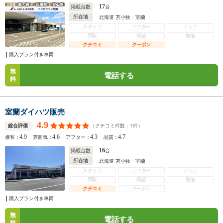
17
掲載台数
台
所在地
北海道 苫小牧・室蘭
スタッフ
アフター
フェア
買取
保証
整備
クチコミ
クーポン
購入プラン付き車両
無
電話する
料
室蘭ダイハツ販売
4.9
（クチコミ件数：
7
件）
総合評価
4.9
4.6
4.3
4.7
接客：
雰囲気：
アフター：
品質：
16
掲載台数
台
所在地
北海道 苫小牧・室蘭
スタッフ
アフター
フェア
買取
保証
整備
クチコミ
クーポン
購入プラン付き車両
無
電話する