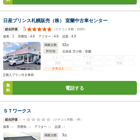
料
日産プリンス札幌販売（株） 室蘭中古車センター
5
（クチコミ件数：
83
件）
総合評価
5
4.8
4.8
4.9
接客：
雰囲気：
アフター：
品質：
12
掲載台数
台
所在地
北海道 苫小牧・室蘭
スタッフ
アフター
フェア
買取
保証
整備
クチコミ
クーポン
購入プラン付き車両
無
電話する
料
ＳＴワークス
-
（クチコミ件数：
-
件）
総合評価
-
-
-
-
接客：
雰囲気：
アフター：
品質：
5
掲載台数
台