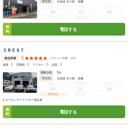
所在地
北海道 苫小牧・室蘭
スタッフ
アフター
フェア
買取
保証
整備
クチコミ
クーポン
無
電話する
料
ＣＲＥＳＴ
5
（クチコミ件数：
1
件）
総合評価
5
5
5
5
接客：
雰囲気：
アフター：
品質：
5
掲載台数
台
所在地
北海道 苫小牧・室蘭
スタッフ
アフター
フェア
買取
保証
整備
クチコミ
クーポン
カーセンサーアフター保証車
無
電話する
料