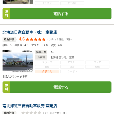
クチコミ
クーポン
無
電話する
料
北海道日産自動車（株） 室蘭店
4.6
（クチコミ件数：
5
件）
総合評価
5
4.8
4.8
4.6
接客：
雰囲気：
アフター：
品質：
3
掲載台数
台
所在地
北海道 苫小牧・室蘭
スタッフ
アフター
フェア
買取
保証
整備
クチコミ
クーポン
購入プラン付き車両
無
電話する
料
南北海道三菱自動車販売 室蘭店
-
（クチコミ件数：
-
件）
総合評価