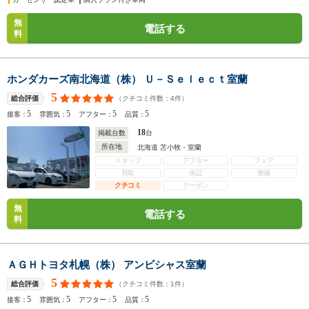
無
電話する
料
ホンダカーズ南北海道（株） Ｕ－Ｓｅｌｅｃｔ室蘭
5
（クチコミ件数：
4
件）
総合評価
5
5
5
5
接客：
雰囲気：
アフター：
品質：
18
掲載台数
台
所在地
北海道 苫小牧・室蘭
スタッフ
アフター
フェア
買取
保証
整備
クチコミ
クーポン
無
電話する
料
ＡＧＨトヨタ札幌（株） アンビシャス室蘭
5
（クチコミ件数：
1
件）
総合評価
5
5
5
5
接客：
雰囲気：
アフター：
品質：