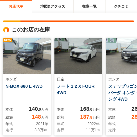
お店TOP
地図&アクセス
在庫一覧
クチコミ
このお店の在庫
NEW
ホンダ
日産
ホンダ
N-BOX 660 L 4WD
ノート 1.2 X FOUR
ステップワゴン 
4WD
パーダ ホンダ
ング 4WD
140
168
2
本体
.0
万円
本体
.0
万円
本体
148
187
2
総額
万円
総額
.8
万円
総額
年式
2021
年
年式
2022
年
年式
走行
3.8
万km
走行
1.1
万km
走行