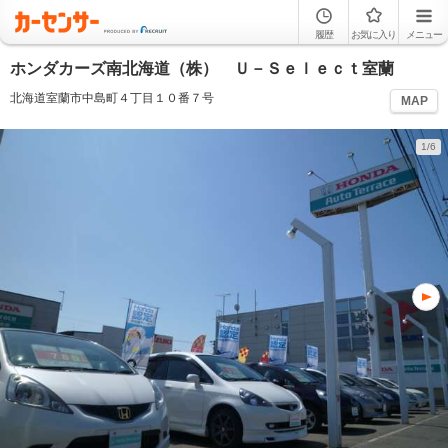
履歴
お気に入り
メニュー
ホンダカーズ南北海道（株） Ｕ－Ｓｅｌｅｃｔ室蘭
北海道室蘭市中島町４丁目１０番７号
MAP
1/6