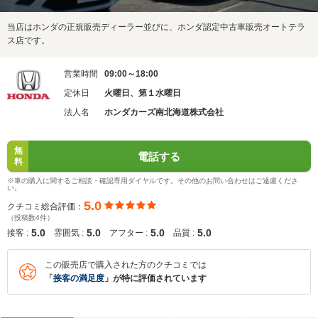
当店はホンダの正規販売ディーラー並びに、ホンダ認定中古車販売オートテラ
ス店です。
営業時間
09:00～18:00
定休日
火曜日、第１水曜日
法人名
ホンダカーズ南北海道株式会社
無
電話する
料
※車の購入に関するご相談・確認専用ダイヤルです。その他のお問い合わせはご遠慮くださ
い。
5.0
クチコミ総合評価：
（投稿数4件）
5.0
5.0
5.0
5.0
接客 :
雰囲気 :
アフター :
品質 :
この販売店で購入された方のクチコミでは
「
接客の満足度
」が特に評価されています