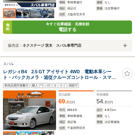
車検
車検整備付
修復
なし
保証
保証付
整備
法定整備付
住所
大阪府茨木市
今すぐ在庫確認・見積依頼
無
電話する
料
販売店：
ネクステージ 茨木 スバル車専門店
スバル
レガシィB4 2.5 GT アイサイト 4WD 電動本革シー
ト・バックカメラ・追従クルーズコントロール・スマー
トキー・シートヒーター・HIDヘッドライト・オート
車両品質評価書付
購入プラン付
オンライン相談可
A/C・革巻きハンドル・ETC・ウィンカーミラー・パドル
シフト・純正17インチアルミ
支払総額
本体価格
69.
54.
8
8
万円
万円
年式
2011
年
走行
3.9
万km
車検
車検整備無
修復
なし
保証
保証無
整備
法定整備無
住所
千葉県野田市