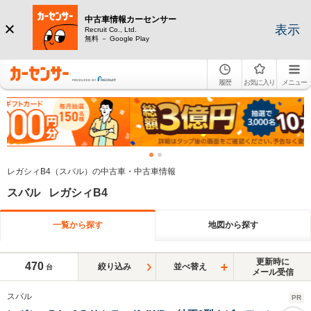
中古車情報カーセンサー
表示
Recruit Co., Ltd.
無料 － Google Play
履歴
お気に入り
メニュー
レガシィB4（スバル）の中古車・中古車情報
スバル レガシィB4
一覧から探す
地図から探す
更新時に
470
絞り込み
並べ替え
台
メール受信
スバル
PR