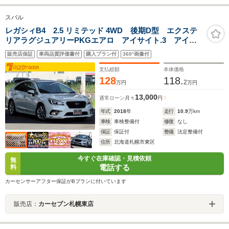
スバル
レガシィB4 2.5 リミテッド 4WD 後期D型 エクステ
リアラグジュアリーPKGエアロ アイサイト.3 アイサ
イトセーフティプラス ダイヤトーンサウンドナビTV
販売店保証
車両品質評価書付
購入プラン付
360°画像付
バックカメラ STIタワーバー アイボリー革シート ス
タブレックスライトダンパー
支払総額
本体価格
128
118.
2
万円
万円
13,000
通常ローン
月々
円
年式
2018
年
走行
10.9
万km
車検
車検整備付
修復
なし
保証
保証付
整備
法定整備付
住所
北海道札幌市東区
今すぐ在庫確認・見積依頼
無
電話する
料
カーセンサーアフター保証がBプランに付いています
販売店：
カーセブン札幌東店