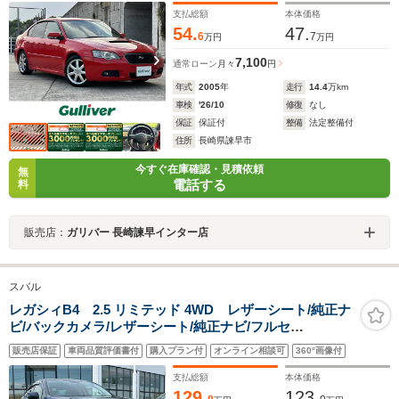
グ/ISOFIX
支払総額
本体価格
54.
47.
6
7
万円
万円
7,100
通常ローン
月々
円
年式
2005
年
走行
14.4
万km
車検
'26/10
修復
なし
保証
保証付
整備
法定整備付
住所
長崎県諫早市
今すぐ在庫確認・見積依頼
無
電話する
料
販売店：
ガリバー 長崎諫早インター店
スバル
レガシィB4 2.5 リミテッド 4WD レザーシート/純正ナ
ビ/バックカメラ/レザーシート/純正ナビ/フルセ
グ/CD/DVD/Bluetooth/バックカメラ/衝突被害軽減ブレー
販売店保証
車両品質評価書付
購入プラン付
オンライン相談可
360°画像付
キ/レーンキープアシスト/レーダークルーズコントロール/
横滑り防止装置/オートマチック
支払総額
本体価格
129.
123.