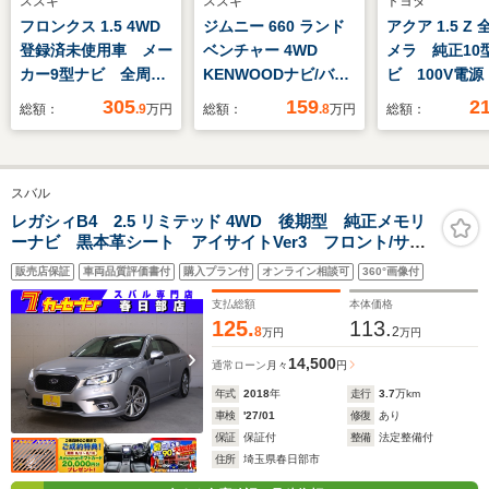
スズキ
スズキ
トヨタ
フロンクス 1.5 4WD
ジムニー 660 ランド
アクア 1.5 Z
登録済未使用車 メー
ベンチャー 4WD
メラ 純正10
カー9型ナビ 全周囲
KENWOODナビ/バッ
ビ 100V電
カメラ 衝突軽減装
クカメラ/シートヒー
軽減 レーダ
305
159
2
総額：
.9
万円
総額：
.8
万円
総額：
置 レーダークルー
ター/
ズ 禁煙車 
ズ シートヒーター
ドスポットモ
コーナーセンサー
スマートキー 
スバル
LEDヘッド 純正16
ッド ビルト
インチアルミ ブライ
ETC 純正15
レガシィB4 2.5 リミテッド 4WD 後期型 純正メモリ
ーナビ 黒本革シート アイサイトVer3 フロント/サイ
ンドスポットモニタ
アルミ オー
ド/バックカメラ リヤビークル 前後席シートヒータ
ー 車線逸脱警報
ーム
販売店保証
車両品質評価書付
購入プラン付
オンライン相談可
360°画像付
ー ステアヒーター メモリー付パワーシート ドラレ
コ スマートキー
支払総額
本体価格
125.
113.
8
2
万円
万円
14,500
通常ローン
月々
円
年式
2018
年
走行
3.7
万km
車検
'27/01
修復
あり
保証
保証付
整備
法定整備付
住所
埼玉県春日部市