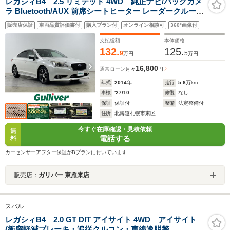
レガシィB4 2.5 リミテッド 4WD 純正ナビ/バックカメ
ラ Bluetooth/AUX 前席シートヒーター レーダークルーズ
コントロール 車線逸脱警報 エマージェンシーブレーキ ア
販売店保証
車両品質評価書付
購入プラン付
オンライン相談可
360°画像付
イドリングストップ 前席パワーシート ハーマンカードン
サウンド
支払総額
本体価格
132.
125.
9
5
万円
万円
16,800
通常ローン
月々
円
年式
2014
年
走行
5.6
万km
車検
'27/10
修復
なし
保証
保証付
整備
法定整備付
住所
北海道札幌市東区
今すぐ在庫確認・見積依頼
無
電話する
料
カーセンサーアフター保証がBプランに付いています
販売店：
ガリバー 東雁来店
スバル
レガシィB4 2.0 GT DIT アイサイト 4WD アイサイト
(衝突軽減ブレーキ・追従クルコン・車線逸脱警