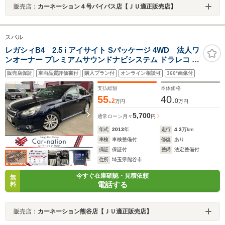
販売店：
カーネーション４号バイパス店【ＪＵ適正販売店】
スバル
レガシィB4 2.5 i アイサイト Sパッケージ 4WD 法人ワ
ンオーナー プレミアムサウンドナビシステム ドラレコ バ
ックカメラ Bluetooth 革シート シートヒーター・メモリ
販売店保証
車両品質評価書付
購入プラン付
オンライン相談可
360°画像付
クルコン HIDヘッドライト フルセグTV CD/DVD ETC ビ
ルシュタイン製ダンパー 純正18インチAW
支払総額
本体価格
55.
40.
2
0
万円
万円
5,700
通常ローン
月々
円
年式
2013
年
走行
4.3
万km
車検
車検整備付
修復
あり
保証
保証付
整備
法定整備付
住所
埼玉県熊谷市
今すぐ在庫確認・見積依頼
無
電話する
料
販売店：
カーネーション熊谷店【ＪＵ適正販売店】