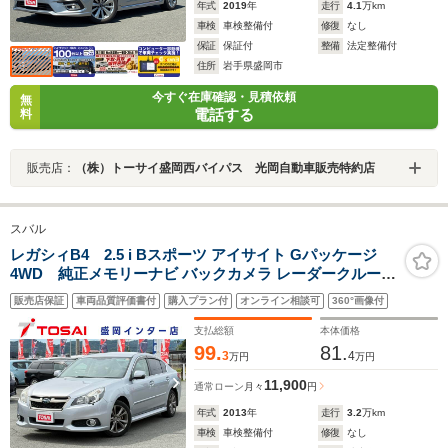
年式
2019
年
走行
4.1
万km
車検
車検整備付
修復
なし
保証
保証付
整備
法定整備付
住所
岩手県盛岡市
今すぐ在庫確認・見積依頼
無
電話する
料
販売店：
（株）トーサイ盛岡西バイパス 光岡自動車販売特約店
スバル
レガシィB4 2.5 i Bスポーツ アイサイト Gパッケージ
4WD 純正メモリーナビ バックカメラ レーダークルーズ
スマートキー HIDヘッドライト オートライト オートエア
販売店保証
車両品質評価書付
購入プラン付
オンライン相談可
360°画像付
コン 横滑り防止装置 レーンキープアシスト フォグライト
ヘッドライトレベライザー
支払総額
本体価格
99.
81.
3
4
万円
万円
11,900
通常ローン
月々
円
年式
2013
年
走行
3.2
万km
車検
車検整備付
修復
なし