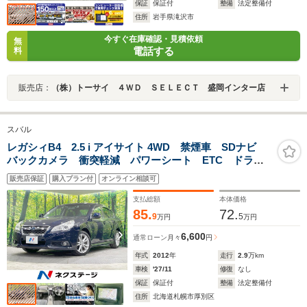
保証
保証付
整備
法定整備付
住所
岩手県滝沢市
今すぐ在庫確認・見積依頼
無
電話する
料
販売店：
（株）トーサイ ４ＷＤ ＳＥＬＥＣＴ 盛岡インター店
スバル
レガシィB4 2.5 i アイサイト 4WD 禁煙車 SDナビ
バックカメラ 衝突軽減 パワーシート ETC ドラレ
コ レーダークルーズ HIDヘッド 純正17AW パドル
販売店保証
購入プラン付
オンライン相談可
シフト アイドリングストップ 横滑り防止 スマート
キー デュアルエアコン
支払総額
本体価格
85.
72.
9
5
万円
万円
6,600
通常ローン
月々
円
年式
2012
年
走行
2.9
万km
車検
'27/11
修復
なし
保証
保証付
整備
法定整備付
住所
北海道札幌市厚別区