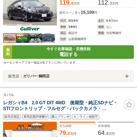
119.
112.
8
3
万円
万円
15,100
通常ローン
月々
円
年式
2015
年
走行
5.9
万km
車検
'28/01
修復
なし
保証
保証付
整備
法定整備付
住所
山形県鶴岡市
今すぐ在庫確認・見積依頼
無
電話する
料
カーセンサーアフター保証がBプランに付いています
販売店：
ガリバー 鶴岡店
スバル
レガシィB4 2.0 GT DIT 4WD 後期型・純正SDナビ・
STIフロントリップ・フルセグ・バックカメラ・
Bluetooth接続・ETC・スマートキー・プッシュスター
販売店保証
車両品質評価書付
購入プラン付
オンライン相談可
ト・パドルシフト・電動ハーフレザーシート・HIDヘッド
ライト・フォグランプ・純正18インチAW
支払総額
本体価格
79.
64.
8
8
万円
万円