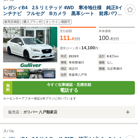
レガシィB4 2.5 リミテッド 4WD 寒冷地仕様 純正8イ
ンチナビ フルセグ Bカメラ 黒革シート 前席パワー
シート 前後席シートヒーター パドルシフト 衝突軽
販売店保証
購入プラン付
オンライン相談可
減ブレーキ 追従クルコン LEDライト LEDフォグ
STIリップスポイラー STI18AW
支払総額
本体価格
111.
100.
8
8
万円
万円
14,100
通常ローン
月々
円
年式
2015
年
走行
8.8
万km
車検
車検整備付
修復
なし
保証
保証付
整備
法定整備付
住所
青森県八戸市
今すぐ在庫確認・見積依頼
無
電話する
料
カーセンサーアフター保証がBプランに付いています
販売店：
ガリバー 八戸類家店
スバル