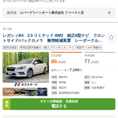
カーセンサーアフター保証がBプランに付いています
販売店：
エバーグリーンオート株式会社 ファースト店
スバル
レガシィB4 2.5 リミテッド 4WD 純正8型ナビ フロン
トサイド/バックカメラ 衝突軽減装置 レーダークルー
ズ 禁煙車 全席シートヒーター ドラレコ コーナー
販売店保証
車両品質評価書付
購入プラン付
オンライン相談可
360°画像付
センサー スマートキー LEDヘッド ETC ドラレコ
支払総額
本体価格
89.
77.
9
2
万円
万円
7,100
通常ローン
月々
円
年式
2017
年
走行
12.1
万km
車検
'27/11
修復
なし
保証
保証付
整備
法定整備付
住所
新潟県新潟市南区
今すぐ在庫確認・見積依頼
無
電話する
料