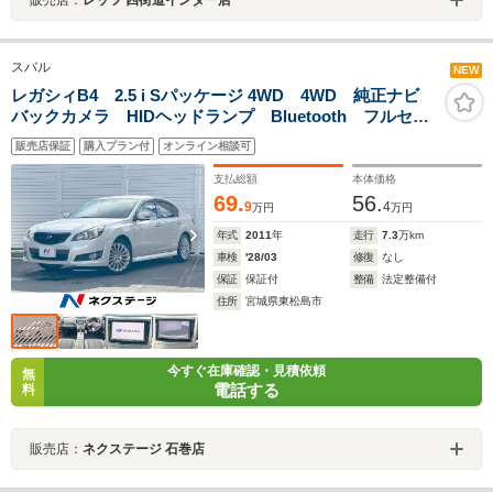
スバル
NEW
レガシィB4 2.5 i Sパッケージ 4WD 4WD 純正ナビ
バックカメラ HIDヘッドランプ Bluetooth フルセ
グ ドライブレコーダー オートライト フロントフォ
販売店保証
購入プラン付
オンライン相談可
グランプ パワーシート 革巻きステアリングホイー
ル ETC
支払総額
本体価格
69.
56.
9
4
万円
万円
年式
2011
年
走行
7.3
万km
車検
'28/03
修復
なし
保証
保証付
整備
法定整備付
住所
宮城県東松島市
今すぐ在庫確認・見積依頼
無
電話する
料
販売店：
ネクステージ 石巻店