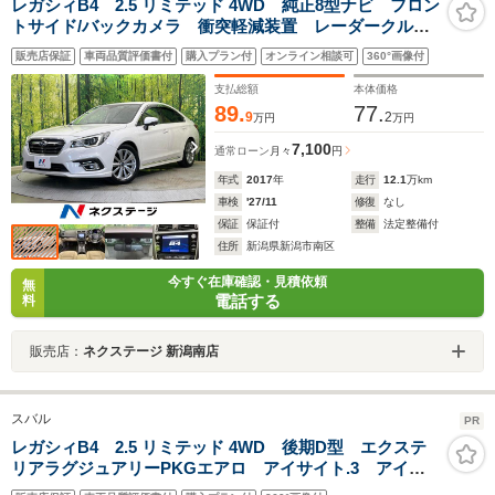
レガシィB4 2.5 リミテッド 4WD 純正8型ナビ フロン
トサイド/バックカメラ 衝突軽減装置 レーダークルー
ズ 禁煙車 全席シートヒーター ドラレコ コーナー
販売店保証
車両品質評価書付
購入プラン付
オンライン相談可
360°画像付
センサー スマートキー LEDヘッド ETC ドラレコ
支払総額
本体価格
89.
77.
9
2
万円
万円
7,100
通常ローン
月々
円
年式
2017
年
走行
12.1
万km
車検
'27/11
修復
なし
保証
保証付
整備
法定整備付
住所
新潟県新潟市南区
今すぐ在庫確認・見積依頼
無
電話する
料
販売店：
ネクステージ 新潟南店
スバル
PR
レガシィB4 2.5 リミテッド 4WD 後期D型 エクステ
リアラグジュアリーPKGエアロ アイサイト.3 アイサ
イトセーフティプラス ダイヤトーンサウンドナビTV