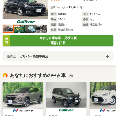
11,400
通常ローン
月々
円
年式
2013
年
走行
11.3
万km
車検
'26/11
修復
なし
保証
保証付
整備
法定整備付
住所
高知県高知市
今すぐ在庫確認・見積依頼
無
電話する
料
販売店：
ガリバー 高知中央店
あなたにおすすめの中古車
［PR］