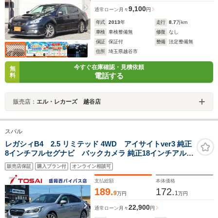
9,100
通常ローン
月々
円
年式
2013
年
走行
8.7
万km
車検
車検整備無
修復
なし
保証
保証付
整備
法定整備無
住所
埼玉県越谷市
今すぐ在庫確認・見積依頼
無
電話する
料
販売店：
エル・レカーズ 越谷店
スバル
レガシィB4 2.5 リミテッド 4WD アイサイトver3 純正
8インチフルセグナビ バックカメラ 純正18インチアルミ
ホイール 前席パワーシート LEDヘッドライト フロントフ
販売店保証
購入プラン付
オンライン相談可
ォグランプ リアフォグランプ 前席シートヒーター 革巻ス
テアリング パドルシフト
支払総額
本体価格
189.
172.
9
1
万円
万円
22,900
通常ローン
月々
円