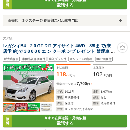
無
電話する
料
販売店：
ネクステージ 春日部スバル車専門店
スバル
レガシィB4 2.0 GT DIT アイサイト 4WD 8/9ま で(来
店予 約)で 3 0 0 0 0 エ ン クーポ ンプ レゼ ント 禁煙車 ア
イサイトVer2 社外SDナビ Bluetooth 衝突軽減ブレーキ
販売店保証
車両品質評価書付
購入プラン付
オンライン相談可
360°画像付
レーンキープ バックカメラ アクセスキー アダプティブク
ルコン パドルシフト
支払総額
本体価格
118.
102.
9
0
万円
万円
7,700
通常ローン
月々
円
年式
2013
年
走行
6.6
万km
車検
車検整備付
修復
なし
保証
保証付
整備
法定整備付
住所
埼玉県さいたま市緑区
今すぐ在庫確認・見積依頼
無
電話する
料