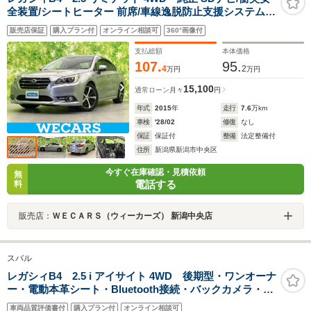
全装置/シートヒーター 前席/車線逸脱防止支援システム/
シート フルレザー/Bluetooth接続/ETC/EBD付ABS/横滑
販売店保証
購入プラン付
オンライン相談可
360°画像付
り防止装置/アイドリングストップ
支払総額
本体価格
107.
95.
4
2
万円
万円
15,100
通常ローン
月々
円
年式
2015
年
走行
7.6
万km
車検
'28/02
修復
なし
保証
保証付
整備
法定整備付
住所
新潟県新潟市中央区
今すぐ在庫確認・見積依頼
無
電話する
料
販売店：
ＷＥＣＡＲＳ（ウィーカーズ） 新潟中央店
スバル
レガシィB4 2.5 i アイサイト 4WD 後期型・ワンオーナ
ー・電動本革シート・Bluetooth接続・バックカメラ・ス
マートキー・ETC・シートヒーター・オートA/C・ドラレ
車両品質評価書付
購入プラン付
オンライン相談可