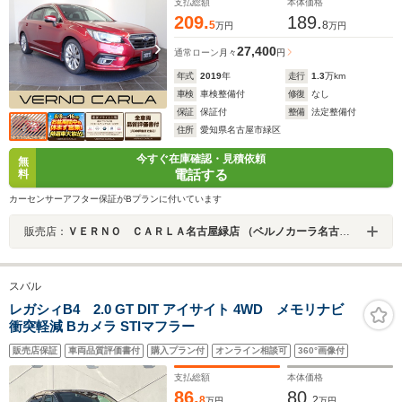
支払総額
本体価格
209.
189.
5
8
万円
万円
27,400
通常ローン
月々
円
年式
2019
年
走行
1.3
万km
車検
車検整備付
修復
なし
保証
保証付
整備
法定整備付
住所
愛知県名古屋市緑区
今すぐ在庫確認・見積依頼
無
電話する
料
カーセンサーアフター保証がBプランに付いています
販売店：
ＶＥＲＮＯ ＣＡＲＬＡ名古屋緑店 （ベルノカーラ名古屋緑店）
スバル
レガシィB4 2.0 GT DIT アイサイト 4WD メモリナビ
衝突軽減 Bカメラ STIマフラー
販売店保証
車両品質評価書付
購入プラン付
オンライン相談可
360°画像付
支払総額
本体価格
86.
80.
8
2
万円
万円