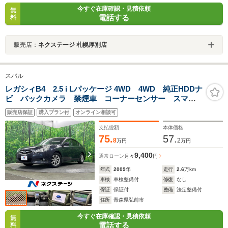
今すぐ在庫確認・見積依頼
無
電話する
料
販売店：
ネクステージ 札幌厚別店
スバル
レガシィB4 2.5 i Lパッケージ 4WD 4WD 純正HDDナ
ビ バックカメラ 禁煙車 コーナーセンサー スマー
トキー HIDヘッド ビルトインETC 純正16インチアル
販売店保証
購入プラン付
オンライン相談可
ミ オートライト デュアルエアコン CD
支払総額
本体価格
75.
57.
8
2
万円
万円
9,400
通常ローン
月々
円
年式
2009
年
走行
2.6
万km
車検
車検整備付
修復
なし
保証
保証付
整備
法定整備付
住所
青森県弘前市
今すぐ在庫確認・見積依頼
無
電話する
料