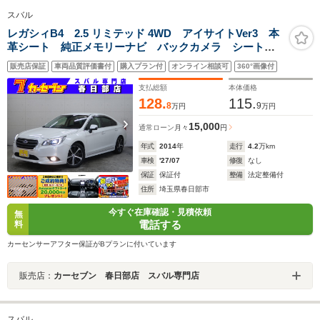
スバル
レガシィB4 2.5 リミテッド 4WD アイサイトVer3 本
革シート 純正メモリーナビ バックカメラ シートヒ
ーター スマートキー ETC Bluetoothオーディオ フ
販売店保証
車両品質評価書付
購入プラン付
オンライン相談可
360°画像付
ルセグTV 純正18インチアルミ アダプティブクルー
ズコントロール
支払総額
本体価格
128.
115.
8
9
万円
万円
15,000
通常ローン
月々
円
年式
2014
年
走行
4.2
万km
車検
'27/07
修復
なし
保証
保証付
整備
法定整備付
住所
埼玉県春日部市
今すぐ在庫確認・見積依頼
無
電話する
料
カーセンサーアフター保証がBプランに付いています
販売店：
カーセブン 春日部店 スバル専門店
スバル