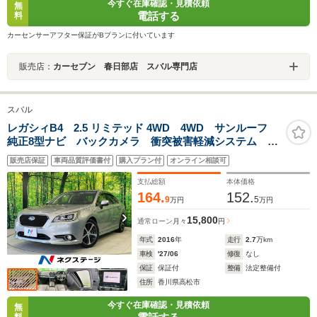
今すぐ在庫確認・見積依頼
無
電話する
料
カーセンサーアフター保証がBプランに付いています
販売店：
カーセブン 春日部店 スバル専門店
スバル
レガシィB4 2.5 リミテッド 4WD 4WD サンルーフ
純正8型ナビ バックカメラ 衝突被害軽減システム 禁
煙車 レーダークルーズ レザーシート BSM コーナ
販売店保証
車両品質評価書付
購入プラン付
オンライン相談可
ーセンサー スマートキー LEDヘッド ETC 車線逸
脱警報
支払総額
本体価格
164.
152.
9
5
万円
万円
15,800
通常ローン
月々
円
年式
2016
年
走行
2.7
万km
車検
'27/06
修復
なし
保証
保証付
整備
法定整備付
住所
香川県高松市
今すぐ在庫確認・見積依頼
無
料