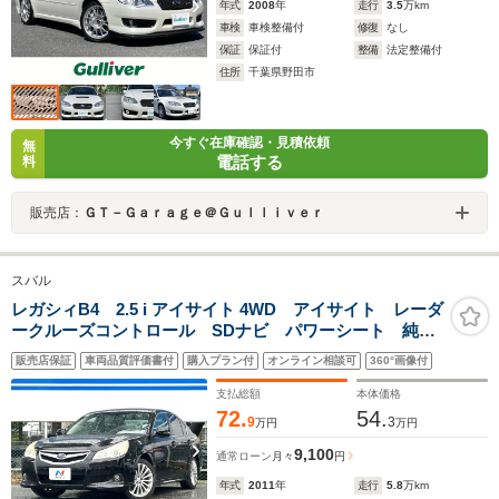
年式
2008
年
走行
3.5
万km
車検
車検整備付
修復
なし
保証
保証付
整備
法定整備付
住所
千葉県野田市
今すぐ在庫確認・見積依頼
無
電話する
料
販売店：
ＧＴ－Ｇａｒａｇｅ＠Ｇｕｌｌｉｖｅｒ
スバル
レガシィB4 2.5 i アイサイト 4WD アイサイト レーダ
ークルーズコントロール SDナビ パワーシート 純正
革巻きステアリング パドルシフト 禁煙車 スマート
販売店保証
車両品質評価書付
購入プラン付
オンライン相談可
360°画像付
キー 4WD ETC HIDヘッドライト 横滑り防止機能
支払総額
本体価格
72.
54.
9
3
万円
万円
9,100
通常ローン
月々
円
年式
2011
年
走行
5.8
万km