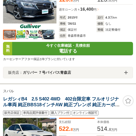
8
0
万円
万円
16,400
通常ローン
月々
円
年式
2015
年
走行
4.3
万km
車検
'26/11
修復
なし
保証
保証付
整備
法定整備付
住所
青森県青森市
今すぐ在庫確認・見積依頼
無
電話する
料
カーセンサーアフター保証がBプランに付いています
販売店：
ガリバー ７号バイパス青森店
スバル
レガシィB4 2.5 S402 4WD 402台限定車 フルオリジナ
ル車両 純正BBS18インチAW 純正ブレンボ 純正カーボン
Fスポイラー 純正マッキントッシュオーディオ 純正HDD
販売店保証
車両品質評価書付
購入プラン付
オンライン相談可
ナビ/フルセグTV バックカメラ STIレザースポーツシート
支払総額
本体価格
522.
514.
8
8
万円
万円