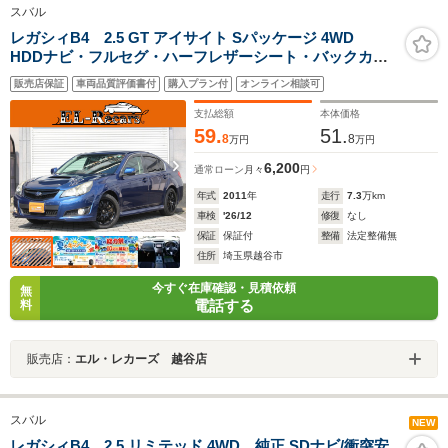
スバル
レガシィB4 2.5 GT アイサイト Sパッケージ 4WD
HDDナビ・フルセグ・ハーフレザーシート・バックカメ
ラ・Bluetooth接続・追従クルコン・スマートキー・プッ
販売店保証
車両品質評価書付
購入プラン付
オンライン相談可
シュスタート・電動シート・パドルシフト・ドライブレ
コーダー・HIDヘッドライト・フォグランプ・社外AW
支払総額
本体価格
59.
51.
8
8
万円
万円
6,200
通常ローン
月々
円
年式
2011
年
走行
7.3
万km
車検
'26/12
修復
なし
保証
保証付
整備
法定整備無
住所
埼玉県越谷市
今すぐ在庫確認・見積依頼
無
電話する
料
販売店：
エル・レカーズ 越谷店
スバル
NEW
レガシィB4 2.5 リミテッド 4WD 純正 SDナビ/衝突安