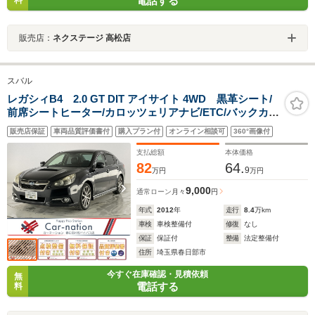
電話する
販売店：
ネクステージ 高松店
スバル
レガシィB4 2.0 GT DIT アイサイト 4WD 黒革シート/
前席シートヒーター/カロッツェリアナビ/ETC/バックカメ
ラ/アイサイト(衝突軽減・追従クルコン・車線逸脱警
販売店保証
車両品質評価書付
購入プラン付
オンライン相談可
360°画像付
報)/HIDヘッドランプ/前席パワーシート・運転席メモリー
付
支払総額
本体価格
82
64.
9
万円
万円
9,000
通常ローン
月々
円
年式
2012
年
走行
8.4
万km
車検
車検整備付
修復
なし
保証
保証付
整備
法定整備付
住所
埼玉県春日部市
今すぐ在庫確認・見積依頼
無
電話する
料