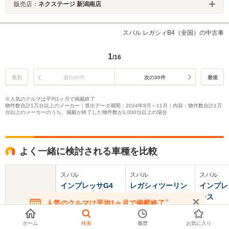
販売店：
ネクステージ 新潟南店
スバル レガシィB4（全国）の中古車
1
/16
最初
前の30件
次の30件
最後
※人気のクルマは平均1ヶ月で掲載終了
物件数合計1万台以上のメーカー｜算出データ期間：2024年9月～11月｜内容：物件数合計1万
台以上のメーカーのうち、掲載が終了した物件数が1,000台以上の場合
よく一緒に検討される車種を比較
スバル
スバル
スバル
インプレッサG4
レガシィツーリン
インプレ
グワゴン
シス
※
人気のクルマは平均1ヶ月で掲載終了
基本情報
在庫が無くなる前にお問い合わせください
ホーム
検索
履歴
お気に入り