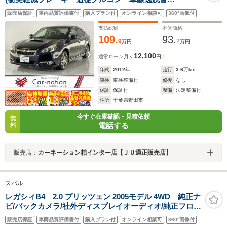
報)/BILSTEIN製ダンパー/HIDヘッドランプ/オールウェザ
販売店保証
車両品質評価書付
購入プラン付
オンライン相談可
360°画像付
ーパック/左右独立AAC/前席パワーシート/純正Panasonic
ナビ/ETC/ドラレコ
支払総額
本体価格
109.
93.
9
2
万円
万円
12,100
通常ローン
月々
円
年式
2012
年
走行
3.6
万km
車検
車検整備付
修復
なし
保証
保証付
整備
法定整備付
住所
千葉県野田市
今すぐ在庫確認・見積依頼
無
電話する
料
販売店：
カーネーション柏インター店【ＪＵ適正販売店】
スバル
レガシィB4 2.0 ブリッツェン 2005モデル 4WD 純正ナ
ビ/バックカメラ/社外ディスプレイオーディオ/純正フロア
マット/純正17インチAW/ETC/レザーシート/前席シートヒ
販売店保証
車両品質評価書付
購入プラン付
オンライン相談可
360°画像付
ーター/運転席パワーシート/ABS/SRSダブルエアバッ