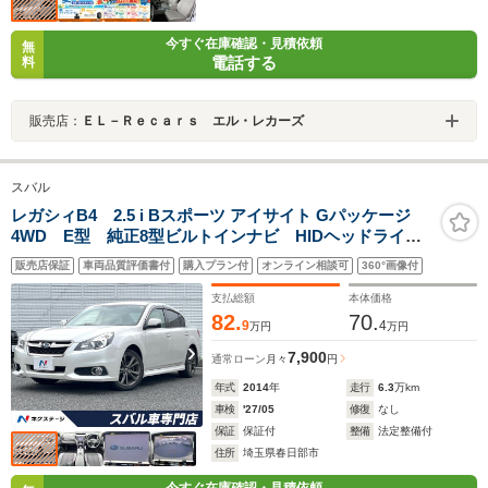
今すぐ在庫確認・見積依頼
無
電話する
料
販売店：
ＥＬ－Ｒｅｃａｒｓ エル・レカーズ
スバル
レガシィB4 2.5 i Bスポーツ アイサイト Gパッケージ
4WD E型 純正8型ビルトインナビ HIDヘッドライ
ト 革巻きステアリング 純正17インチアルミホイー
販売店保証
車両品質評価書付
購入プラン付
オンライン相談可
360°画像付
ル ハーフレザーシート レーダークルーズ バックカ
メラ スマートキー 禁煙車 アイサイト
支払総額
本体価格
82.
70.
9
4
万円
万円
7,900
通常ローン
月々
円
年式
2014
年
走行
6.3
万km
車検
'27/05
修復
なし
保証
保証付
整備
法定整備付
住所
埼玉県春日部市
今すぐ在庫確認・見積依頼