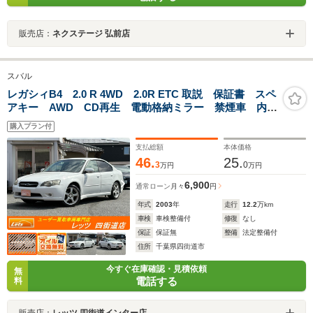
販売店：
ネクステージ 弘前店
スバル
レガシィB4 2.0 R 4WD 2.0R ETC 取説 保証書 スペ
アキー AWD CD再生 電動格納ミラー 禁煙車 内外
装仕上済み MD再生 タイミングベルト交換済み
購入プラン付
支払総額
本体価格
46.
25.
3
0
万円
万円
6,900
通常ローン
月々
円
年式
2003
年
走行
12.2
万km
車検
車検整備付
修復
なし
保証
保証無
整備
法定整備付
住所
千葉県四街道市
今すぐ在庫確認・見積依頼
無
電話する
料
販売店：
レッツ 四街道インター店