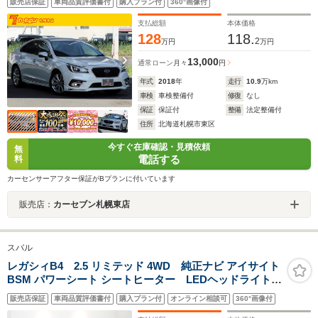
販売店保証
車両品質評価書付
購入プラン付
360°画像付
バックカメラ STIタワーバー アイボリー革シート ス
タブレックスライトダンパー
支払総額
本体価格
128
118.
2
万円
万円
13,000
通常ローン
月々
円
年式
2018
年
走行
10.9
万km
車検
車検整備付
修復
なし
保証
保証付
整備
法定整備付
住所
北海道札幌市東区
今すぐ在庫確認・見積依頼
無
電話する
料
カーセンサーアフター保証がBプランに付いています
販売店：
カーセブン札幌東店
スバル
レガシィB4 2.5 リミテッド 4WD 純正ナビ アイサイト
BSM パワーシート シートヒーター LEDヘッドライト
スマートキー ステアリングヒーター 純正AW バックカメ
販売店保証
車両品質評価書付
購入プラン付
オンライン相談可
360°画像付
ラ フルセグ Bluetooth ETC