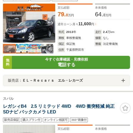
コ・HIDヘッドライト・追従クルコン・HDDナビ・フル
セグ・純正17インチアルミ
支払総額
本体価格
79.
64.
8
8
万円
万円
11,600
通常ローン
月々
円
年式
2013
年
走行
2.4
万km
車検
車検整備無
修復
なし
保証
保証無
整備
法定整備無
住所
千葉県野田市
今すぐ在庫確認・見積依頼
無
電話する
料
販売店：
ＥＬ－Ｒｅｃａｒｓ エル・レカーズ
スバル
レガシィB4 2.5 リミテッド 4WD 4WD 衝突軽減 純正
SDナビ バックカメラ LED
販売店保証
購入プラン付
オンライン相談可
360°画像付
支払総額
本体価格