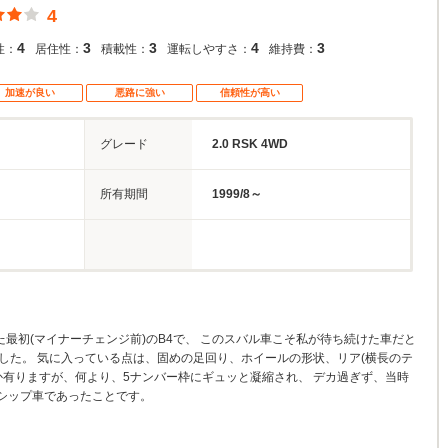
4
4
3
3
4
3
性：
居住性：
積載性：
運転しやすさ：
維持費：
加速が良い
悪路に強い
信頼性が高い
グレード
2.0 RSK 4WD
所有期間
1999/8～
た最初(マイナーチェンジ前)のB4で、 このスバル車こそ私が待ち続けた車だと
した。 気に入っている点は、固めの足回り、ホイールの形状、リア(横長のテ
か有りますが、何より、5ナンバー枠にギュッと凝縮され、 デカ過ぎず、当時
シップ車であったことです。