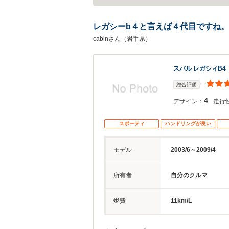
レガシーb４と言えば４代目ですね。
cabinさん（岩手県）
スバル レガシィB4
総合評価
4
デザイン：
走行
スポーティ
ハンドリングが良い
モデル
2003/6～2009/4
所有者
自分のクルマ
燃費
11km/L