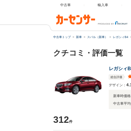
中古車
輸入車
中古車トップ
新車
スバル（新車）
レガシィB4
クチコミ・評価一覧
レガシィB
総合評価
4.
デザイン：
新車時価格
中古車平均
312
件