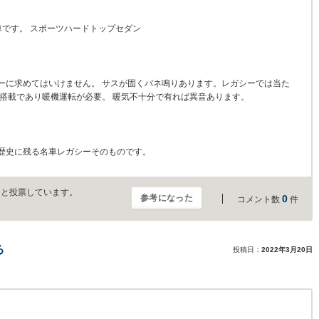
車です。 スポーツハードトップセダン
ーに求めてはいけません。 サスが固くバネ鳴りあります。レガシーでは当た
ン搭載であり暖機運転が必要。 暖気不十分で有れば異音あります。
歴史に残る名車レガシーそのものです。
」と投票しています。
参考になった
0
コメント数
件
る
投稿日：
2022年3月20日