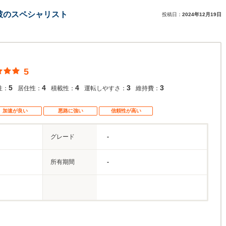
破のスペシャリスト
投稿日：
2024年12月19日
5
5
4
4
3
3
性：
居住性：
積載性：
運転しやすさ：
維持費：
加速が良い
悪路に強い
信頼性が高い
グレード
-
所有期間
-