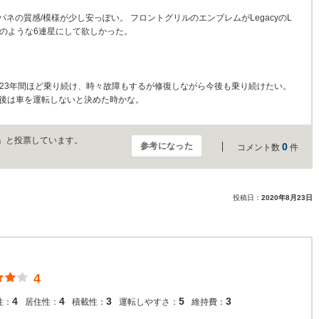
パネの質感/模様が少し安っぽい。 フロントグリルのエンブレムがLegacyのL
車のような6連星にして欲しかった。
ま23年間ほど乗り続け、時々故障もするが修復しながら今後も乗り続けたい。
以後は車を運転しないと決めた時かな。
」と投票しています。
参考になった
0
コメント数
件
投稿日：
2020年8月23日
4
4
4
3
5
3
性：
居住性：
積載性：
運転しやすさ：
維持費：