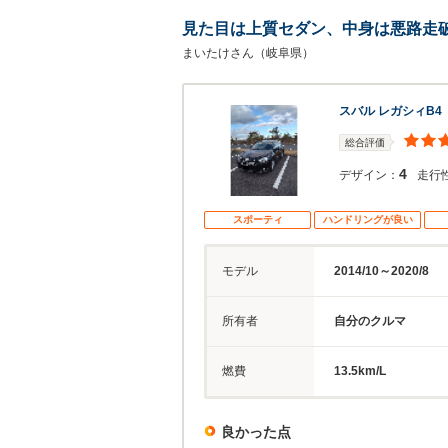
見た目は上質セダン、中身は悪路走
まいたけさん（岐阜県）
スバル レガシィB4
総合評価
4
デザイン：
走行
スポーティ
ハンドリングが良い
モデル
2014/10～2020/8
所有者
自分のクルマ
燃費
13.5km/L
良かった点