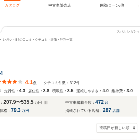
カタログ
中古車販売店
保険/ローン/他
スバル レガシ
レガシィB4の口コミ・クチコミ・評価・評判一覧
4
4.1
点
クチコミ件数：312件
1
4.3
3.8
3.5
4.0
3.0
走行性：
居住性：
積載性：
運転しやすさ：
維持費：
207.9〜535.5
472
：
万円
中古車掲載台数：
台
79.3
287
価格：
万円
掲載されている店舗：
店舗