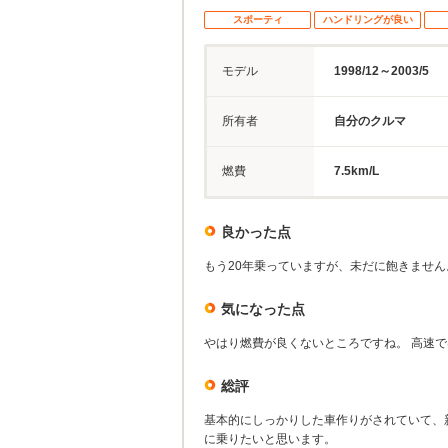
スポーティ
ハンドリングが良い
モデル
1998/12～2003/5
所有者
自分のクルマ
燃費
7.5km/L
良かった点
もう20年乗っていますが、未だに飽きません
気になった点
やはり燃費が良くないところですね。 高速で
総評
基本的にしっかりした車作りがされていて、新
に乗りたいと思います。