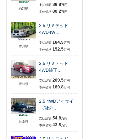
86.8
支払総額
万円
高知県
80.2
本体価格
万円
2.5 リミテッド
4WD4W…
164.9
支払総額
万円
香川県
152.5
本体価格
万円
2.5 リミテッド
4WD純正…
209.5
支払総額
万円
愛知県
189.8
本体価格
万円
2.5 4WDアイサイ
ト/社外…
54.8
支払総額
万円
岐阜県
43.8
本体価格
万円