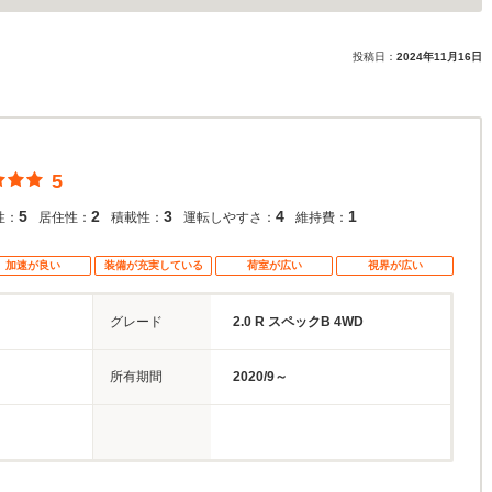
投稿日：
2024年11月16日
5
5
2
3
4
1
性：
居住性：
積載性：
運転しやすさ：
維持費：
加速が良い
装備が充実している
荷室が広い
視界が広い
グレード
2.0 R スペックB 4WD
所有期間
2020/9～