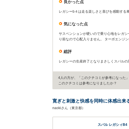
良かった点
レガシーb４は走る楽しさと喜びを感動する
気になった点
サスペンションが硬いので乗り心地をレガシ
り前なので心配入りません。 ターボエンジ
総評
レガシーの生産終了となりまさしくスバルの
4人の方が、「このクチコミが参考になった
このクチコミは参考になりましたか？
寛ぎと刺激と快感を同時に体感出来
naokiさん（東京都）
スバル レガシィB4