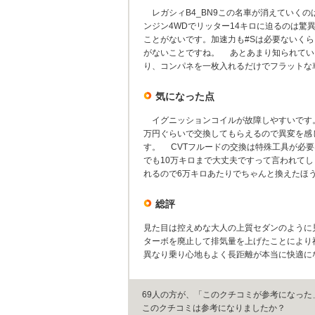
レガシィB4_BN9この名車が消えていくの
ンジン4WDでリッター14キロに迫るのは
ことがないです。加速力も#Sは必要ないく
がないことですね。 あとあまり知られてい
り、コンパネを一枚入れるだけでフラットな
気になった点
イグニッションコイルが故障しやすいです。
万円ぐらいで交換してもらえるので異変を感
す。 CVTフルードの交換は特殊工具が必
でも10万キロまで大丈夫ですって言われて
れるので6万キロあたりでちゃんと換えた
総評
見た目は控えめな大人の上質セダンのように
ターボを廃止して排気量を上げたことにより
異なり乗り心地もよく長距離が本当に快適に
69人の方が、「このクチコミが参考になった
このクチコミは参考になりましたか？