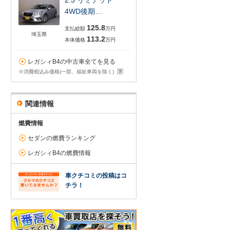
2.5 リミテッド
4WD後期…
125.8
支払総額
万円
埼玉県
113.2
本体価格
万円
レガシィB4の中古車全てを見る
※消費税込み価格(一部、福祉車両を除く)
関連情報
燃費情報
セダンの燃費ランキング
レガシィB4の燃費情報
車クチコミの投稿はコ
チラ！