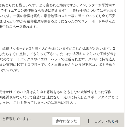
はあまりにも惜しいです。よく言われる燃費ですが、2.5リッター水平対向エ
驚異です（エアコン未使用なら普通に超えます） 走行性能については何も言う
らいです。一番の特徴は真冬に豪雪地帯のスキー場に登っていっても全く不安
ませんがBN9から後部座席が倒せるようになったのでスノーボードを積んだ
車中泊スペース作れます。
燃費リッター8キロと嘆く人がたまにいますがこれが原因だと思います。2
じたらすぐに点検してもらって下さい。だいたい6万キロぐらいで症状が出ま
要なのでオートバックスやイエローハットでは断られます。スバルに持ち込ん
しまい実際に10万キロで持っていくと出来ませんという理不尽コンボを決めら
ほうがいいです。
見せかけてその中身はあらゆる悪路をものともしない走破性をもった傑作。
神経質さがなくなって自然な加速になり、走りに特化したスポーツタイプとは
なった。 これを失ってしまったのは本当に惜しい。
」と投票しています。
参考になった
0
コメント数
件