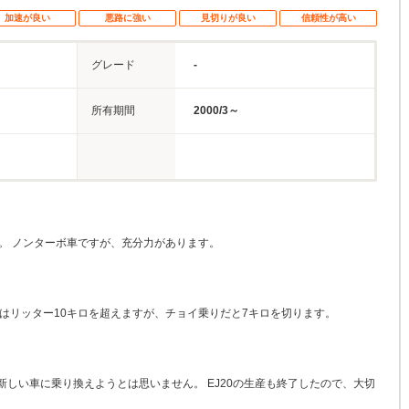
加速が良い
悪路に強い
見切りが良い
信頼性が高い
グレード
-
所有期間
2000/3～
。 ノンターボ車ですが、充分力があります。
はリッター10キロを超えますが、チョイ乗りだと7キロを切ります。
しい車に乗り換えようとは思いません。 EJ20の生産も終了したので、大切