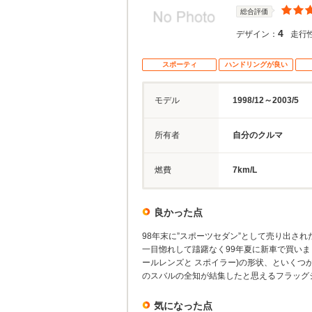
総合評価
4
デザイン：
走行
スポーティ
ハンドリングが良い
モデル
1998/12～2003/5
所有者
自分のクルマ
燃費
7km/L
良かった点
98年末に”スポーツセダン”として売り出され
一目惚れして躊躇なく99年夏に新車で買いま
ールレンズと スポイラー)の形状、といくつ
のスバルの全知が結集したと思えるフラッグ
気になった点