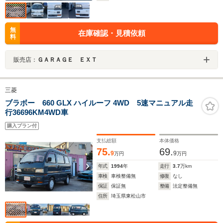
無
在庫確認・見積依頼
料
販売店：
ＧＡＲＡＧＥ ＥＸＴ
三菱
ブラボー 660 GLX ハイルーフ 4WD 5速マニュアル走
行36696KM4WD車
購入プラン付
支払総額
本体価格
75.
69.
9
9
万円
万円
年式
1994
年
走行
3.7
万km
車検
車検整備無
修復
なし
保証
保証無
整備
法定整備無
住所
埼玉県東松山市