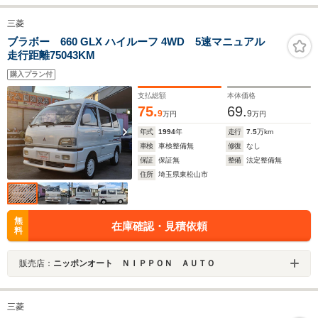
三菱
ブラボー 660 GLX ハイルーフ 4WD 5速マニュアル
走行距離75043KM
購入プラン付
支払総額
本体価格
75.
69.
9
9
万円
万円
年式
1994
年
走行
7.5
万km
車検
車検整備無
修復
なし
保証
保証無
整備
法定整備無
住所
埼玉県東松山市
無
在庫確認・見積依頼
料
販売店：
ニッポンオート ＮＩＰＰＯＮ ＡＵＴＯ
三菱