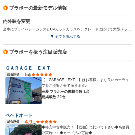
ブラボーの最新モデル情報
内外装を変更
全車にプライバシーガラスとUVカットガラスを、グレードに応じて大型メッキドアミラーやキーレスエントリーを採用。一部グレードはシート地も変更。新しいボディカラーを追加している。（1997.10）
全てを表示する
ブラボーを扱う注目販売店
ＧＡＲＡＧＥ ＥＸＴ
5
総合評価
点
【 GARAGE EXT 】はお客様により良いカーライ
フをご提案させて頂きます♪
1
三菱 ブラボーの
掲載台数
台
21
総掲載数
台
ベヘドオート
4.9
総合評価
点
◆格安中古車販売！ 【総額】で比べて下さい◆高価買
取実施中！◆カード払い可能◆