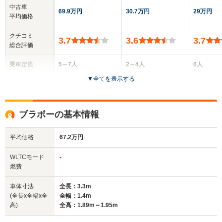
中古車
69.9万円
30.7万円
29万円
平均価格
クチコミ
3.7
3.6
3.7
総合評価
乗車定員
5～7人
2～4人
6人
▼
全てを表示する
ドア数
5ドア
3～4ドア
5ドア
全高
全高
全
ブラボーの基本情報
1.58m～1.69m
1.7m～1.8m
1.
平均価格
67.2万円
全幅
全幅
全
WLTCモード
-
サイズ
1.7m
1.4m
1.
燃費
全長
全長
(全長x全幅x全高)
4.49m～4.56m
3.3m
3.
車体寸法
全長：3.3m
(全長x全幅x全
全幅：1.4m
高)
全高：1.89m～1.95m
ホイールベース
ホイールベース
ホイー
-m
-m