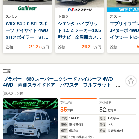
スバル
トヨタ
スズキ
WRX S4 2.0 STI スポ
シエンタ ハイブリッ
エブリイワゴン 
ーツ アイサイト 4WD
ド 1.5 Z メーカー10.5
JPターボ 4W
STIスポイラー STI
型ナビ 全周囲カメ
イヤ/シートヒ
タワーバー ビルシュ
ラ 両側電動ドア
ー/EBD付AB
212
292
総額：
.8
万円
総額：
.9
万円
総額：
タイン車高調 レカロ
100V電源 セーフテ
ッグ 運転席/
シート 純正8型ナ
ィセンス レーダーク
グ 助手席/ア
ビ Bカメ 衝突軽
ルーズ 禁煙車 ドラ
ール 社外 12
三菱
減 追従走行
レコ コーナーセンサ
ワーウインドウ
BSM コーナーセン
ー スマートキー
レスエントリー
ブラボー 660 スーパーエクシード ハイルーフ 4WD
4WD 両側スライドドア パワステ フルフラット ル
サー パドルシフト
LEDヘッド
ーステアリング
ーフレール A/C パワーウィンドウ
ETC2.0 パドルシフ
ETC2.0 オートハイ
ュアルエアコ
購入プラン付
ト パワーシート
ビーム
支払総額
本体価格
55
52.
0
万円
万円
年式
1998
年
走行
8.0
万km
車検
車検整備付
修復
あり
保証
保証無
整備
法定整備付
住所
北海道札幌市北区