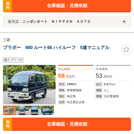
無
在庫確認・見積依頼
料
販売店：
ニッポンオート ＮＩＰＰＯＮ ＡＵＴＯ
三菱
ブラボー 660 ルート66 ハイルーフ 5速マニュアル
購入プラン付
支払総額
本体価格
59.
53.
9
9
万円
万円
年式
1996
年
走行
5.8
万km
車検
車検整備無
修復
なし
保証
保証無
整備
法定整備無
住所
埼玉県比企郡
無
在庫確認・見積依頼
料