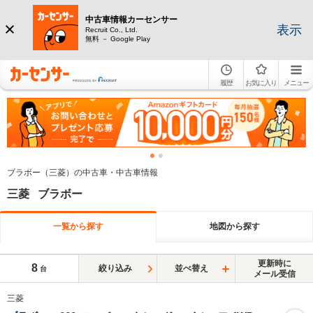
中古車情報カーセンサー
表示
Recruit Co., Ltd.
無料 － Google Play
履歴
お気に入り
メニュー
ブラボー（三菱）の中古車・中古車情報
三菱 ブラボー
一覧から探す
地図から探す
更新時に
8
絞り込み
並べ替え
台
メール受信
三菱