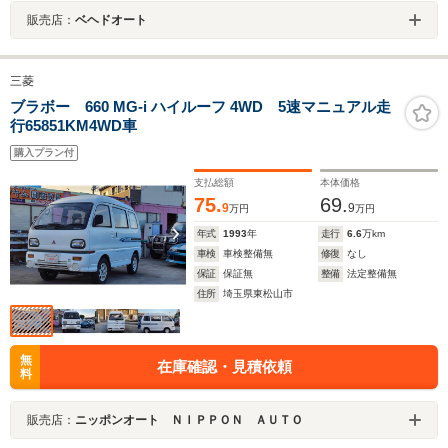
販売店：
ベヘドオート
三菱
ブラボー 660 MG-i ハイルーフ 4WD 5速マニュアル走
行65851KM4WD車
購入プラン付
支払総額
本体価格
75.
69.
9
9
万円
万円
年式
1993
年
走行
6.6
万km
車検
車検整備無
修復
なし
保証
保証無
整備
法定整備無
住所
埼玉県東松山市
無
在庫確認・見積依頼
料
販売店：
ニッポンオート ＮＩＰＰＯＮ ＡＵＴＯ