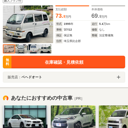
購入プラン付
支払総額
本体価格
73.
69.
9
9
万円
万円
年式
1995
年
走行
5.4
万km
車検
'27/12
修復
なし
保証
保証無
整備
法定整備無
住所
埼玉県比企郡
無
在庫確認・見積依頼
料
販売店：
ベヘドオート
あなたにおすすめの中古車
［PR］