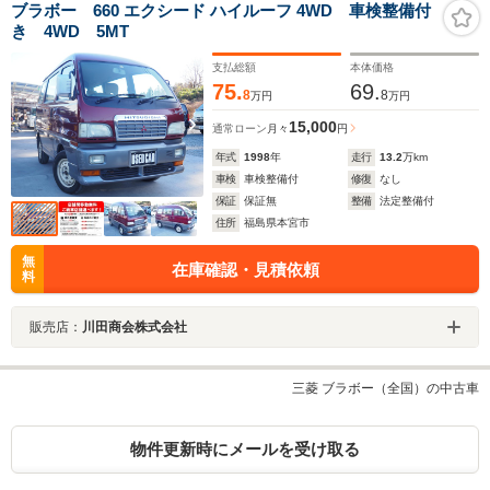
ブラボー 660 エクシード ハイルーフ 4WD 車検整備付
き 4WD 5MT
支払総額
本体価格
75.
69.
8
8
万円
万円
15,000
通常ローン
月々
円
年式
1998
年
走行
13.2
万km
車検
車検整備付
修復
なし
保証
保証無
整備
法定整備付
住所
福島県本宮市
無
在庫確認・見積依頼
料
販売店：
川田商会株式会社
三菱 ブラボー（全国）の中古車
物件更新時にメールを受け取る