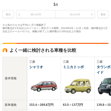
1
/1
最初
前の30件
次の30件
最後
※人気のクルマは平均1ヶ月で掲載終了
物件数合計1万台以上のメーカー｜算出データ期間：2024年9月～11月｜内容：物件数合計1万
台以上のメーカーのうち、掲載が終了した物件数が1,000台以上の場合
よく一緒に検討される車種を比較
三菱
三菱
三菱
シャリオ
ミニカトッポ
タウンボ
イド
基本情報
新車価格
153.4～269.8万円
63.5～137万円
139.8～1