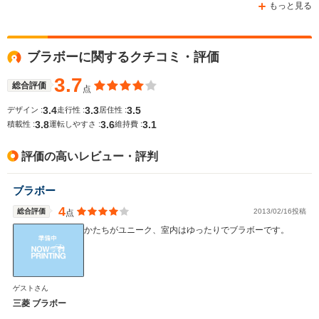
もっと見る
ブラボーに関するクチコミ・評価
WLTCモード
-
-
-
燃費
3.7
総合評価
点
3.4
3.3
3.5
デザイン :
走行性 :
居住性 :
3.8
3.6
3.1
積載性 :
運転しやすさ :
維持費 :
排気量
1997～2350cc
657～659cc
1094cc
評価の高いレビュー・評判
駆動方式
FF、4WD
FF、4WD
MR、4WD
ブラボー
4
総合評価
2013/02/16投稿
点
かたちがユニーク、室内はゆったりでブラボーです。
ゲストさん
三菱 ブラボー