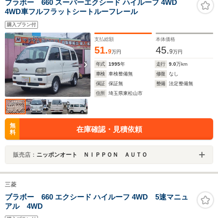
ブラボー 660 スーパーエクシード ハイルーフ 4WD
4WD車フルフラットシートルーフレール
購入プラン付
支払総額
本体価格
51.
45.
9
9
万円
万円
年式
1995
年
走行
9.0
万km
車検
車検整備無
修復
なし
保証
保証無
整備
法定整備無
住所
埼玉県東松山市
無
在庫確認・見積依頼
料
販売店：
ニッポンオート ＮＩＰＰＯＮ ＡＵＴＯ
三菱
ブラボー 660 エクシード ハイルーフ 4WD 5速マニュ
アル 4WD