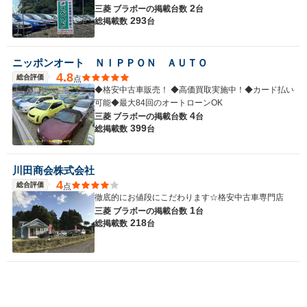
2
三菱 ブラボーの
掲載台数
台
293
総掲載数
台
ニッポンオート ＮＩＰＰＯＮ ＡＵＴＯ
4.8
総合評価
点
◆格安中古車販売！ ◆高価買取実施中！◆カード払い
可能◆最大84回のオートローンOK
4
三菱 ブラボーの
掲載台数
台
399
総掲載数
台
川田商会株式会社
4
総合評価
点
徹底的にお値段にこだわります☆格安中古車専門店
1
三菱 ブラボーの
掲載台数
台
218
総掲載数
台