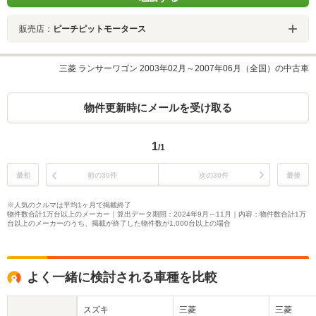
販売店：
ピーチピットモータース
三菱 ランサーワゴン 2003年02月～2007年06月（全国）の中古車
物件更新時にメールを受け取る
1
/1
最初
前の30件
次の30件
最後
※人気のクルマは平均1ヶ月で掲載終了
物件数合計1万台以上のメーカー｜算出データ期間：2024年9月～11月｜内容：物件数合計1万
台以上のメーカーのうち、掲載が終了した物件数が1,000台以上の場合
よく一緒に検討される車種を比較
スズキ
三菱
三菱