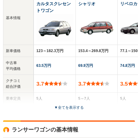
カルタスクレセン
シャリオ
リベロカ
トワゴン
基本情報
新車価格
123～182.3万円
153.4～269.8万円
77.1～15
中古車
63.5万円
69.9万円
74.8万円
平均価格
クチコミ
3.7
3.7
3.5
総合評価
乗車定員
5人
5～7人
5人
▼
全てを表示する
ドア数
5ドア
5ドア
5ドア
全高
全高
全高
ランサーワゴンの基本情報
1.46m
1.58m～1.69m
1.43m