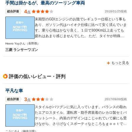
手間は掛かるが、最高のツーリング車両
4
総合評価
2018/01/25投稿
点
末期型のGDIエンジンのお陰でレギュラー仕様という事も
あり、ガソリン代はハイオク仕様に比べて安く済んでいま
す。乗り心地はかなり良く、１日で300Km以上走っても
疲れはあまり感じませんでした。 ただ、タイヤが特殊な
サイズなためタイヤ代が結構高くつきます。 またGDI特有
Heero Yuyさん
（長野県）
のカーボンがたまりやすい（どの直噴エンジンもそうだと
三菱 ランサーワゴン
思いますが）傾向があるのでオイル管理はシビアにしない
とあっと言う間に燃費が悪くなります。 同じように定期
もっと見る
的なガソリン添加剤の投入やカーボン対策をしないとGDI
エンジンの良さが発揮できないと言うのがあります。 不
満もありますが、安定性の高さや走りの良さ、高速走行時
評価の低いレビュー・評判
の燃費のよさや乗り心地を踏まえると満足度の方が高いで
す。
平凡な車
3
総合評価
2017/09/09投稿
点
スタイルがバツグンに気に入っています。バランスの取れ
たエアロスタイル、運転席・助手席装着のレカロ製セミバ
ケットシート、内装のデザインはこじゃれていて嫁にも受
けながら、さりげなくスポーティなところもｇｏｏｔで
す。走りも安定しており低速重視のターボは街中でも非常
こうじさん
（神奈川県）