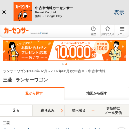
中古車情報カーセンサー
表示
Recruit Co., Ltd.
無料 － Google Play
履歴
お気に入り
メニュー
ランサーワゴン(2003年02月～2007年06月)の中古車・中古車情報
三菱 ランサーワゴン
一覧から探す
地図から探す
更新時に
3
絞り込み
並べ替え
台
メール受信
三菱