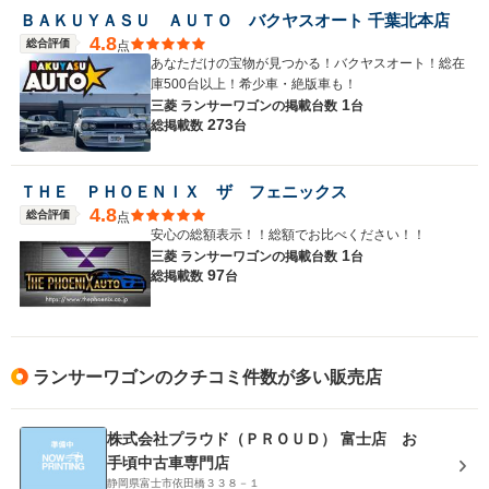
ＢＡＫＵＹＡＳＵ ＡＵＴＯ バクヤスオート 千葉北本店
4.8
総合評価
点
あなただけの宝物が見つかる！バクヤスオート！総在
庫500台以上！希少車・絶版車も！
1
三菱 ランサーワゴンの
掲載台数
台
273
総掲載数
台
ＴＨＥ ＰＨＯＥＮＩＸ ザ フェニックス
4.8
総合評価
点
安心の総額表示！！総額でお比べください！！
1
三菱 ランサーワゴンの
掲載台数
台
97
総掲載数
台
ランサーワゴンのクチコミ件数が多い販売店
株式会社プラウド（ＰＲＯＵＤ） 富士店 お
手頃中古車専門店
静岡県富士市依田橋３３８－１