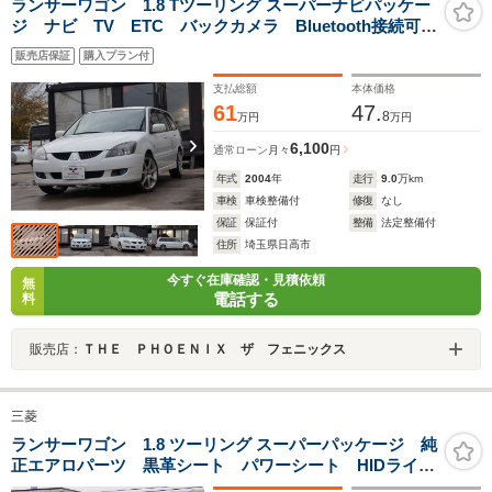
ランサーワゴン 1.8 Tツーリング スーパーナビパッケー
ジ ナビ TV ETC バックカメラ Bluetooth接続可
本革電動シート ターボ
販売店保証
購入プラン付
支払総額
本体価格
61
47.
8
万円
万円
6,100
通常ローン
月々
円
年式
2004
年
走行
9.0
万km
車検
車検整備付
修復
なし
保証
保証付
整備
法定整備付
住所
埼玉県日高市
今すぐ在庫確認・見積依頼
無
電話する
料
販売店：
ＴＨＥ ＰＨＯＥＮＩＸ ザ フェニックス
三菱
ランサーワゴン 1.8 ツーリング スーパーパッケージ 純
正エアロパーツ 黒革シート パワーシート HIDライ
ト 6速CVTスポーツシフト オートライト オートエア