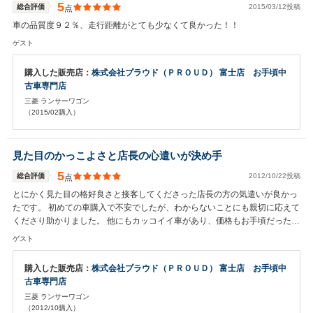
5
総合評価
2015/03/12投稿
点
車の品質度９２％、走行距離がとても少なくて良かった！！
ゲスト
購入した販売店：
株式会社プラウド（ＰＲＯＵＤ） 富士店 お手頃中
古車専門店
三菱 ランサーワゴン
（2015/02購入）
見た目のかっこよさと店長の心遣いが決め手
5
総合評価
2012/10/22投稿
点
とにかく見た目の格好良さと接客してくださった店長の方の気遣いが良かっ
たです。 初めての車購入で不安でしたが、わからないことにも親切に応えて
くださり助かりました。 他にもカッコイイ車があり、価格もお手頃だったの
で行ってみて損はないお店だと思います！！
ゲスト
購入した販売店：
株式会社プラウド（ＰＲＯＵＤ） 富士店 お手頃中
古車専門店
三菱 ランサーワゴン
（2012/10購入）