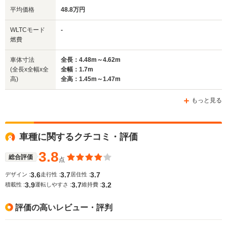
平均価格
48.8万円
全幅
全幅
全幅
WLTCモード
-
サイズ
1.69m
1.7m
1.68m
燃費
全長
全長
(全長x全幅x全高)
4.35m～4.43m
4.49m～4.56m
4.27m
車体寸法
全長：4.48m～4.62m
(全長x全幅x全
全幅：1.7m
高)
全高：1.45m～1.47m
ホイールベース
ホイールベース
ホイー
-m
-m
もっと見る
車種に関するクチコミ・評価
WLTCモード
-
-
-
燃費
3.8
総合評価
点
3.6
3.7
3.7
デザイン :
走行性 :
居住性 :
3.9
3.7
3.2
積載性 :
運転しやすさ :
維持費 :
排気量
1493～1839cc
1997～2350cc
1298～19
評価の高いレビュー・評判
駆動方式
FF、4WD
FF、4WD
FF、4WD