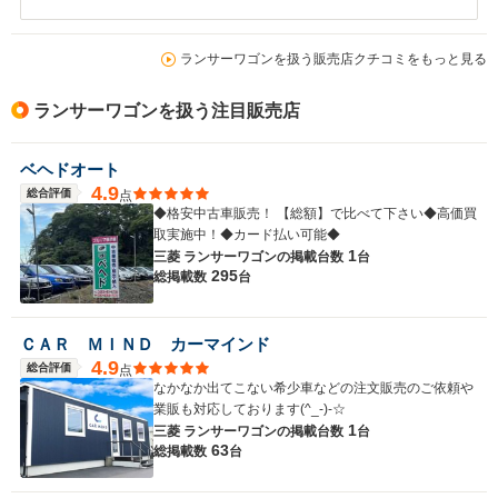
ランサーワゴンを扱う販売店クチコミをもっと見る
ランサーワゴンを扱う注目販売店
ベヘドオート
4.9
総合評価
点
◆格安中古車販売！ 【総額】で比べて下さい◆高価買
取実施中！◆カード払い可能◆
1
三菱 ランサーワゴンの
掲載台数
台
295
総掲載数
台
ＣＡＲ ＭＩＮＤ カーマインド
4.9
総合評価
点
なかなか出てこない希少車などの注文販売のご依頼や
業販も対応しております(^_-)-☆
1
三菱 ランサーワゴンの
掲載台数
台
63
総掲載数
台