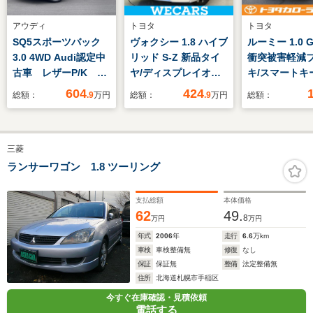
アウディ
トヨタ
トヨタ
SQ5スポーツバック
ヴォクシー 1.8 ハイブ
ルーミー 1.0 G
3.0 4WD Audi認定中
リッド S-Z 新品タイ
衝突被害軽減
古車 レザーP/K パ
ヤ/ディスプレイオー
キ/スマートキー
ノラマサンルーフ ブ
ディオ+ナビ10インチ/
ワンセグTV/
604
424
総額：
.9
万円
総額：
.9
万円
総額：
ラックスタイリング
フリップダウンモニタ
スライドドア
P/K プライバシーガ
ー 純正 13.2インチ/衝
ラス ブレーキキャリ
突安全装置/両側電動
三菱
パーレッド コンフォ
スライドドア/シート
ートP/K ステアリン
ヒーター/車線逸脱防
ランサーワゴン 1.8 ツーリング
グヒーター
止支援システム
支払総額
本体価格
62
49.
8
万円
万円
年式
2006
年
走行
6.6
万km
車検
車検整備無
修復
なし
保証
保証無
整備
法定整備無
住所
北海道札幌市手稲区
今すぐ在庫確認・見積依頼
電話する