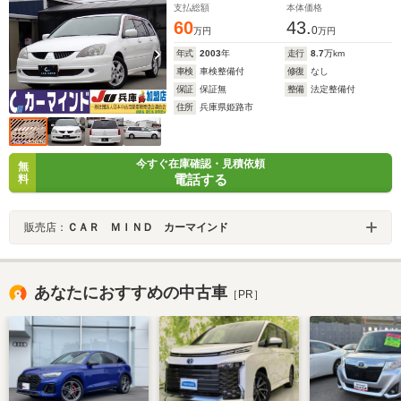
支払総額
本体価格
コン キーレス 整備点検記録簿3枚R2年R4年R6年 純
60
43.
正15インチアルミ 社外アルミペダル
0
万円
万円
年式
2003
年
走行
8.7
万km
車検
車検整備付
修復
なし
保証
保証無
整備
法定整備付
住所
兵庫県姫路市
今すぐ在庫確認・見積依頼
無
電話する
料
販売店：
ＣＡＲ ＭＩＮＤ カーマインド
あなたにおすすめの中古車
［PR］