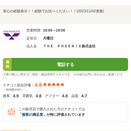
安心の総額表示！！総額でお比べください！！(2023/11/02更新)
営業時間
10:00～19:00
定休日
月曜日
法人名
ＴＨＥ ＰＨＯＥＮＩＸ株式会社
無
電話する
料
※車の購入に関するご相談・確認専用ダイヤルです。その他のお問い合わせはご遠慮くださ
い。
4.8
クチコミ総合評価：
（投稿数49件）
4.9
4.8
4.8
4.7
接客 :
雰囲気 :
アフター :
品質 :
この販売店で購入された方のクチコミでは
「
接客の満足度
」が特に評価されています