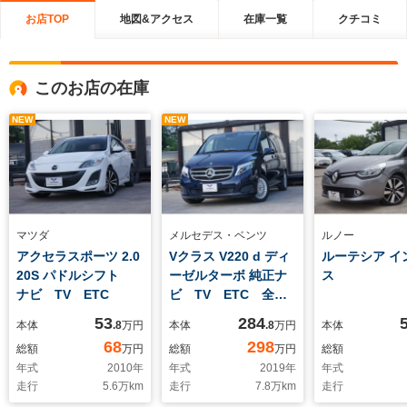
お店TOP
地図&アクセス
在庫一覧
クチコミ
このお店の在庫
NEW
NEW
マツダ
メルセデス・ベンツ
ルノー
アクセラスポーツ 2.0
Vクラス V220 d ディ
ルーテシア イ
20S パドルシフト
ーゼルターボ 純正ナ
ス
ナビ TV ETC
ビ TV ETC 全周
囲カメラ ドラレコ
53
284
本体
.8
万円
本体
.8
万円
本体
本革シート 両側電動
68
298
総額
万円
総額
万円
総額
スライド レーダーク
年式
2010
年
年式
2019
年
年式
ルー 純正AW
走行
5.6
万km
走行
7.8
万km
走行