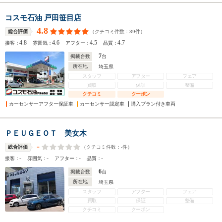
コスモ石油 戸田笹目店
4.8
（クチコミ件数：
39
件）
総合評価
4.8
4.6
4.5
4.7
接客：
雰囲気：
アフター：
品質：
7
掲載台数
台
所在地
埼玉県
スタッフ
アフター
フェア
買取
保証
整備
クチコミ
クーポン
カーセンサーアフター保証車
カーセンサー認定車
購入プラン付き車両
ＰＥＵＧＥＯＴ 美女木
-
（クチコミ件数：
-
件）
総合評価
-
-
-
-
接客：
雰囲気：
アフター：
品質：
6
掲載台数
台
所在地
埼玉県
スタッフ
アフター
フェア
買取
保証
整備
クチコミ
クーポン