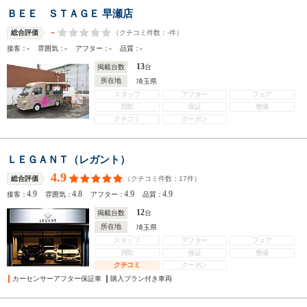
ＢＥＥ ＳＴＡＧＥ 早瀬店
-
（クチコミ件数：
-
件）
総合評価
-
-
-
-
接客：
雰囲気：
アフター：
品質：
13
掲載台数
台
所在地
埼玉県
スタッフ
アフター
フェア
買取
保証
整備
クチコミ
クーポン
ＬＥＧＡＮＴ（レガント）
4.9
（クチコミ件数：
17
件）
総合評価
4.9
4.8
4.9
4.9
接客：
雰囲気：
アフター：
品質：
12
掲載台数
台
所在地
埼玉県
スタッフ
アフター
フェア
買取
保証
整備
クチコミ
クーポン
カーセンサーアフター保証車
購入プラン付き車両