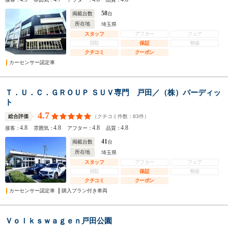
58
掲載台数
台
所在地
埼玉県
スタッフ
アフター
フェア
買取
保証
整備
クチコミ
クーポン
カーセンサー認定車
Ｔ．Ｕ．Ｃ．ＧＲＯＵＰ ＳＵＶ専門 戸田／（株）バーディッ
ト
4.7
（クチコミ件数：
83
件）
総合評価
4.8
4.8
4.8
4.8
接客：
雰囲気：
アフター：
品質：
41
掲載台数
台
所在地
埼玉県
スタッフ
アフター
フェア
買取
保証
整備
クチコミ
クーポン
カーセンサー認定車
購入プラン付き車両
Ｖｏｌｋｓｗａｇｅｎ戸田公園