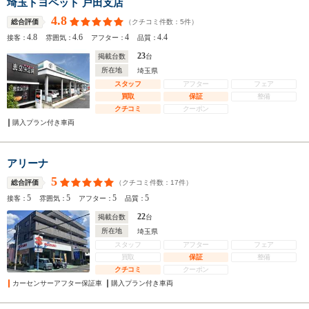
埼玉トヨペット 戸田支店
4.8
（クチコミ件数：
5
件）
総合評価
4.8
4.6
4
4.4
接客：
雰囲気：
アフター：
品質：
23
掲載台数
台
所在地
埼玉県
スタッフ
アフター
フェア
買取
保証
整備
クチコミ
クーポン
購入プラン付き車両
アリーナ
5
（クチコミ件数：
17
件）
総合評価
5
5
5
5
接客：
雰囲気：
アフター：
品質：
22
掲載台数
台
所在地
埼玉県
スタッフ
アフター
フェア
買取
保証
整備
クチコミ
クーポン
カーセンサーアフター保証車
購入プラン付き車両