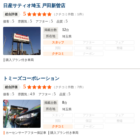
日産サティオ埼玉 戸田新曽店
5
（クチコミ件数：
1
件）
総合評価
5
5
5
5
接客：
雰囲気：
アフター：
品質：
12
掲載台数
台
所在地
埼玉県
スタッフ
アフター
フェア
買取
保証
整備
クチコミ
クーポン
購入プラン付き車両
トミーズコーポレーション
5
（クチコミ件数：
7
件）
総合評価
5
4.9
5
5
接客：
雰囲気：
アフター：
品質：
8
掲載台数
台
所在地
埼玉県
スタッフ
アフター
フェア
買取
保証
整備
クチコミ
クーポン
カーセンサーアフター保証車
購入プラン付き車両