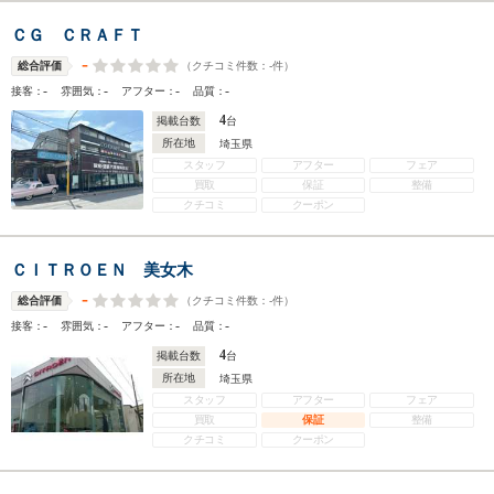
ＣＧ ＣＲＡＦＴ
-
（クチコミ件数：
-
件）
総合評価
-
-
-
-
接客：
雰囲気：
アフター：
品質：
4
掲載台数
台
所在地
埼玉県
スタッフ
アフター
フェア
買取
保証
整備
クチコミ
クーポン
ＣＩＴＲＯＥＮ 美女木
-
（クチコミ件数：
-
件）
総合評価
-
-
-
-
接客：
雰囲気：
アフター：
品質：
4
掲載台数
台
所在地
埼玉県
スタッフ
アフター
フェア
買取
保証
整備
クチコミ
クーポン