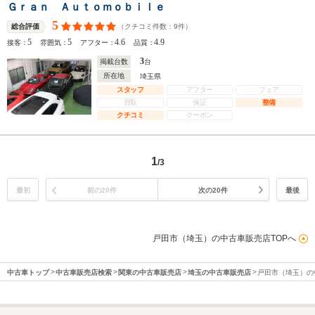
Ｇｒａｎ Ａｕｔｏｍｏｂｉｌｅ
5
（クチコミ件数：
9
件）
総合評価
5
5
4.6
4.9
接客：
雰囲気：
アフター：
品質：
3
掲載台数
台
所在地
埼玉県
スタッフ
アフター
フェア
買取
保証
整備
クチコミ
クーポン
1
/3
最初
前の20件
次の20件
最後
戸田市（埼玉）の中古車販売店TOPへ
中古車トップ
中古車販売店検索
関東の中古車販売店
埼玉の中古車販売店
戸田市（埼玉）の