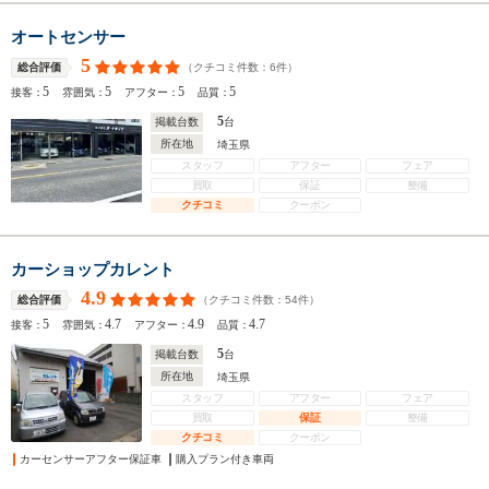
オートセンサー
5
（クチコミ件数：
6
件）
総合評価
5
5
5
5
接客：
雰囲気：
アフター：
品質：
5
掲載台数
台
所在地
埼玉県
スタッフ
アフター
フェア
買取
保証
整備
クチコミ
クーポン
カーショップカレント
4.9
（クチコミ件数：
54
件）
総合評価
5
4.7
4.9
4.7
接客：
雰囲気：
アフター：
品質：
5
掲載台数
台
所在地
埼玉県
スタッフ
アフター
フェア
買取
保証
整備
クチコミ
クーポン
カーセンサーアフター保証車
購入プラン付き車両