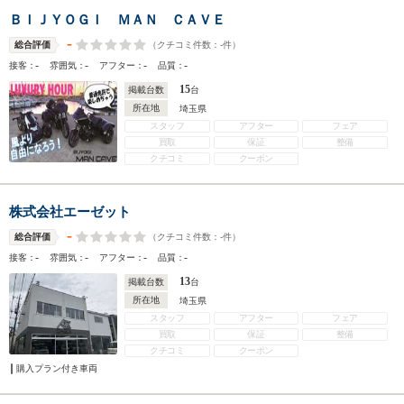
ＢＩＪＹＯＧＩ ＭＡＮ ＣＡＶＥ
-
（クチコミ件数：
-
件）
総合評価
-
-
-
-
接客：
雰囲気：
アフター：
品質：
15
掲載台数
台
所在地
埼玉県
スタッフ
アフター
フェア
買取
保証
整備
クチコミ
クーポン
株式会社エーゼット
-
（クチコミ件数：
-
件）
総合評価
-
-
-
-
接客：
雰囲気：
アフター：
品質：
13
掲載台数
台
所在地
埼玉県
スタッフ
アフター
フェア
買取
保証
整備
クチコミ
クーポン
購入プラン付き車両