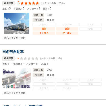
5
（クチコミ件数：
23
件）
総合評価
5
5
5
5
接客：
雰囲気：
アフター：
品質：
31
掲載台数
台
所在地
埼玉県
スタッフ
アフター
フェア
買取
保証
整備
クチコミ
クーポン
購入プラン付き車両
田名部自動車
-
（クチコミ件数：
-
件）
総合評価
-
-
-
-
接客：
雰囲気：
アフター：
品質：
27
掲載台数
台
所在地
埼玉県
スタッフ
アフター
フェア
買取
保証
整備
クチコミ
クーポン
購入プラン付き車両