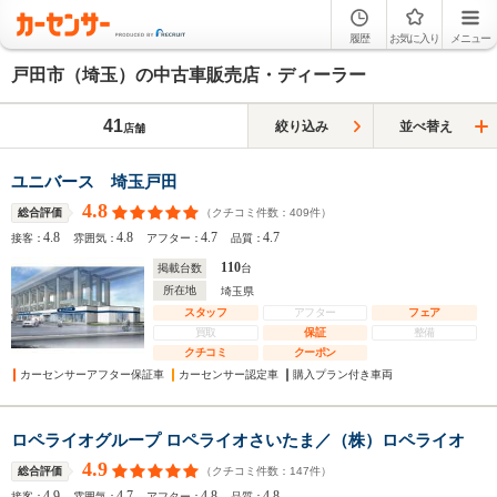
履歴
お気に入り
メニュー
戸田市（埼玉）の中古車販売店・ディーラー
41
絞り込み
並べ替え
店舗
ユニバース 埼玉戸田
4.8
（クチコミ件数：
409
件）
総合評価
4.8
4.8
4.7
4.7
接客：
雰囲気：
アフター：
品質：
110
掲載台数
台
所在地
埼玉県
スタッフ
アフター
フェア
買取
保証
整備
クチコミ
クーポン
カーセンサーアフター保証車
カーセンサー認定車
購入プラン付き車両
ロペライオグループ ロペライオさいたま／（株）ロペライオ
4.9
（クチコミ件数：
147
件）
総合評価
4.9
4.7
4.8
4.8
接客：
雰囲気：
アフター：
品質：