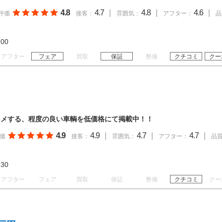
4.8
4.7
|
4.8
|
4.6
|
評価
接客：
雰囲気：
アフター：
品
19:00
アフター
フェア
買取
保証
整備
クチコミ
クー
スメする、程度の良い車輌を低価格にて掲載中！！
4.9
4.9
|
4.7
|
4.7
|
価
接客：
雰囲気：
アフター：
品
17:30
アフター
フェア
買取
保証
整備
クチコミ
クー