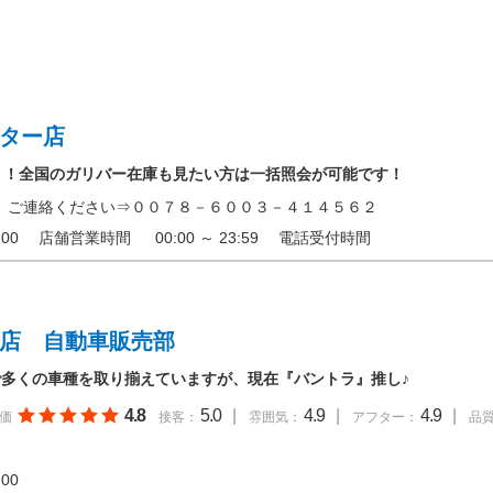
ンター店
！！全国のガリバー在庫も見たい方は一括照会が可能です！
。ご連絡ください⇒００７８－６００３－４１４５６２
 20:00 店舗営業時間 00:00 ～ 23:59 電話受付時間
曽店 自動車販売部
多くの車種を取り揃えていますが、現在『バントラ』推し♪
4.8
5.0
|
4.9
|
4.9
|
価
接客：
雰囲気：
アフター：
品
20:00