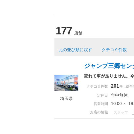
177
店舗
元の並び順に戻す
クチコミ件数
ジャンプ三郷セン
売れて車が足りません。
201
クチコミ件数
件
総合
年中無休 
定休日
埼玉県
10:00 ～ 
営業時間
お店の情報
スタッフ