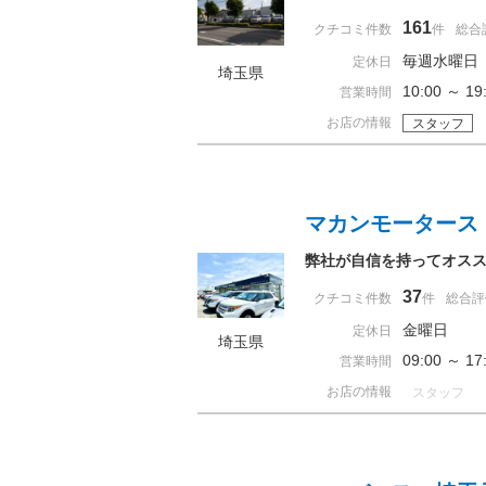
161
クチコミ件数
件
総合
毎週水曜日
定休日
埼玉県
10:00 ～ 
営業時間
お店の情報
スタッフ
マカンモータース
弊社が自信を持ってオス
37
クチコミ件数
件
総合評
金曜日
定休日
埼玉県
09:00 ～ 
営業時間
お店の情報
スタッフ