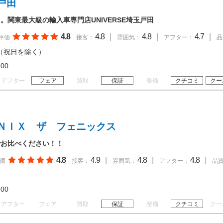
戸田
。関東最大級の輸入車専門店UNIVERSE埼玉戸田
4.8
4.8
|
4.8
|
4.7
|
評価
接客：
雰囲気：
アフター：
品
（祝日を除く）
19:00
アフター
フェア
買取
保証
整備
クチコミ
クー
ＮＩＸ ザ フェニックス
でお比べください！！
4.8
4.9
|
4.8
|
4.8
|
価
接客：
雰囲気：
アフター：
品
19:00
アフター
フェア
買取
保証
整備
クチコミ
クー