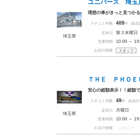
ユニバース 埼玉
理想の車がきっと見つかる
409
クチコミ件数
件
総合
第３水曜日
定休日
埼玉県
10:00 ～ 
営業時間
お店の情報
スタッフ
ＴＨＥ ＰＨＯＥ
安心の総額表示！！総額
49
クチコミ件数
件
総合評
月曜日
定休日
埼玉県
10:00 ～ 
営業時間
お店の情報
スタッフ