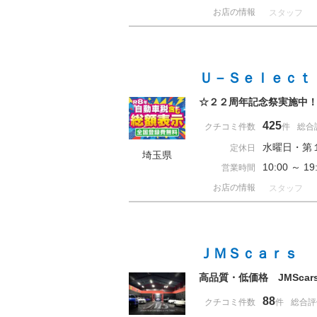
お店の情報
スタッフ
Ｕ－Ｓｅｌｅｃｔ
☆２２周年記念祭実施中
425
クチコミ件数
件
総合
水曜日・第
定休日
埼玉県
10:00 ～ 
営業時間
お店の情報
スタッフ
ＪＭＳｃａｒｓ
高品質・低価格 JMSca
88
クチコミ件数
件
総合評