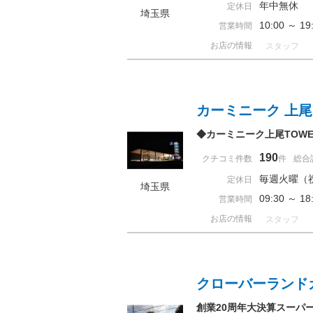
年中無休
定休日
埼玉県
10:00 ～ 
営業時間
お店の情報
スタッフ
カーミニーク 上
◆カーミニーク上尾TOW
190
クチコミ件数
件
総合
毎週火曜（
定休日
埼玉県
09:30 ～ 
営業時間
お店の情報
スタッフ
クローバーランド
創業20周年大決算スーパ