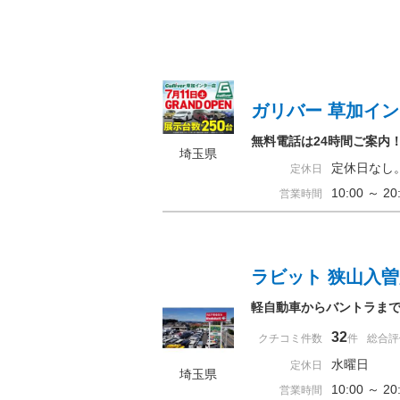
ガリバー 草加イ
無料電話は24時間ご案内
埼玉県
定休日なし
定休日
10:00 ～
営業時間
ラビット 狭山入
軽自動車からバントラまで
32
クチコミ件数
件
総合評
水曜日
定休日
埼玉県
10:00 ～ 
営業時間