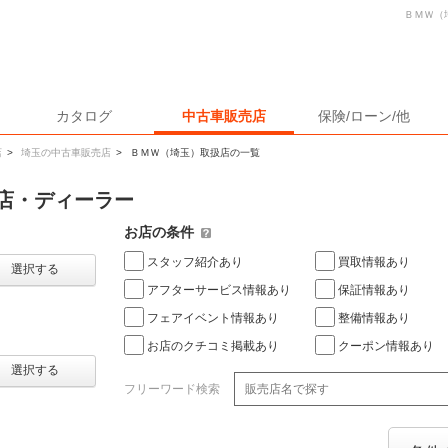
ＢＭＷ（
カタログ
中古車販売店
保険/ローン/他
店
>
埼玉の中古車販売店
>
ＢＭＷ（埼玉）取扱店の一覧
店・ディーラー
お店の条件
スタッフ紹介あり
買取情報あり
選択する
アフターサービス情報あり
保証情報あり
フェアイベント情報あり
整備情報あり
お店のクチコミ掲載あり
クーポン情報あり
選択する
フリーワード検索