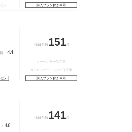
ポン
購入プラン付き車両
151
掲載台数
台
4.4
質：
カーセンサー認定車
カーセンサーアフター保証車
ポン
購入プラン付き車両
141
掲載台数
台
4.8
質：