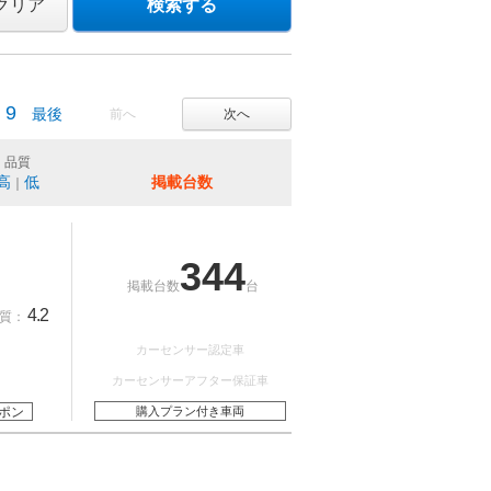
クリア
検索する
9
最後
前へ
次へ
品質
高
低
掲載台数
｜
344
掲載台数
台
4.2
質：
カーセンサー認定車
カーセンサーアフター保証車
ポン
購入プラン付き車両