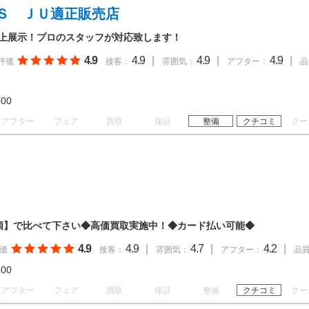
Ｓ ＪＵ適正販売店
以上展示！プロのスタッフが対応致します！
4.9
4.9
|
4.9
|
4.9
|
評価
接客：
雰囲気：
アフター：
品
18:00
アフター
フェア
買取
保証
整備
クチコミ
クー
額】で比べて下さい◆高価買取実施中！◆カード払い可能◆
4.9
4.9
|
4.7
|
4.2
|
価
接客：
雰囲気：
アフター：
品
19:00
アフター
フェア
買取
保証
整備
クチコミ
クー