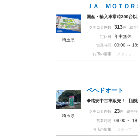
ＪＡ ＭＯＴＯＲ
国産・輸入車常時300台
313
クチコミ件数
件
総合
年中無休
定休日
埼玉県
09:00 ～ 
営業時間
お店の情報
スタッフ
ベヘドオート
◆格安中古車販売！ 【総
23
クチコミ件数
件
総合評
埼玉県
08:00 ～ 
営業時間
お店の情報
スタッフ