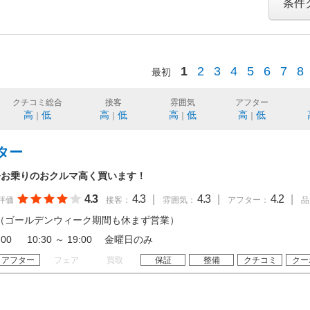
条件
1
2
3
4
5
6
7
8
最初
クチコミ総合
接客
雰囲気
アフター
高
低
高
低
高
低
高
低
｜
｜
｜
｜
ター
今お乗りのおクルマ高く買います！
4.3
4.3
|
4.3
|
4.2
|
評価
接客：
雰囲気：
アフター：
品
（ゴールデンウィーク期間も休まず営業）
19:00 10:30 ～ 19:00 金曜日のみ
アフター
フェア
買取
保証
整備
クチコミ
クー