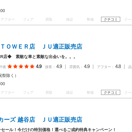
19:00
アフター
フェア
買取
保証
整備
クチコミ
クー
尾ＴＯＷＥＲ店 ＪＵ適正販売店
ER店◆ 素敵な車と素敵な出会いを。。。
4.9
4.9
|
4.9
|
4.8
|
評価
接客：
雰囲気：
アフター：
品
祝祭除く）
18:00
アフター
フェア
買取
保証
整備
クチコミ
クー
カーズ 越谷店 ＪＵ適正販売店
ーセール！今だけの特別価格！選べるご成約特典キャンペーン！