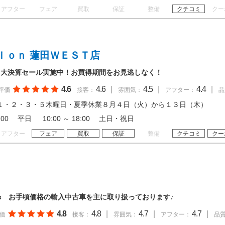
アフター
フェア
買取
保証
整備
クチコミ
クー
ｉｏｎ 蓮田ＷＥＳＴ店
！大決算セール実施中！お買得期間をお見逃しなく！
4.6
4.6
|
4.5
|
4.4
|
評価
接客：
雰囲気：
アフター：
品
１・２・３・５木曜日・夏季休業８月４日（火）から１３日（木）
19:00 平日 10:00 ～ 18:00 土日・祝日
アフター
フェア
買取
保証
整備
クチコミ
クー
rs お手頃価格の輸入中古車を主に取り扱っております♪
4.8
4.8
|
4.7
|
4.7
|
価
接客：
雰囲気：
アフター：
品