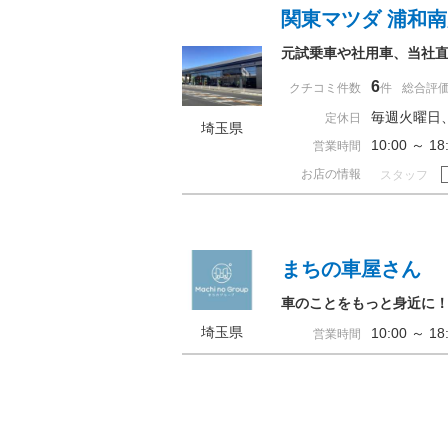
関東マツダ 浦和
元試乗車や社用車、当社直
6
クチコミ件数
件
総合評
毎週火曜日
定休日
埼玉県
10:00 ～ 
営業時間
お店の情報
スタッフ
まちの車屋さん
車のことをもっと身近に
埼玉県
10:00 ～ 
営業時間