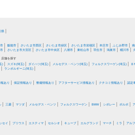
川県
市
飯能市
さいたま市西区
さいたま市緑区
さいたま市岩槻区
本庄市
ふじみ野市
南
市
さいたま市大宮区
さいたま市中央区
八潮市
東松山市
羽生市
鴻巣市
桶川市
・店舗を探す
玉)
スズキ(埼玉)
ダイハツ(埼玉)
メルセデス・ベンツ(埼玉)
フォルクスワーゲン(埼玉)
Ｂ
ランボルギーニ(埼玉)
情報あり
保証情報あり
整備情報あり
アフターサービス情報あり
クチコミ情報あり
認定
ル
三菱
マツダ
メルセデス・ベンツ
フォルクスワーゲン
BMW
シボレー
ボルボ
ッセイ
プリウス
エスティマ
セルシオ
キューブ
エルグランド
マーチ
ミラ
アル