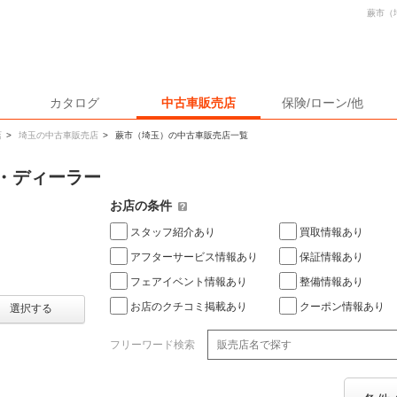
蕨市（
カタログ
中古車販売店
保険/ローン/他
店
>
埼玉の中古車販売店
>
蕨市（埼玉）の中古車販売店一覧
・ディーラー
お店の条件
スタッフ紹介あり
買取情報あり
アフターサービス情報あり
保証情報あり
フェアイベント情報あり
整備情報あり
お店のクチコミ掲載あり
クーポン情報あり
選択する
フリーワード検索