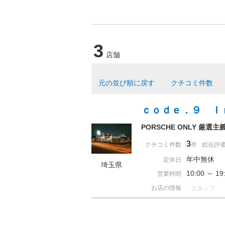
3
店舗
元の並び順に戻す
クチコミ件数
ｃｏｄｅ．９ Ｉ
PORSCHE ONLY 厳選主
3
クチコミ件数
件
総合評
年中無休
定休日
埼玉県
10:00 ～ 
営業時間
お店の情報
スタッフ