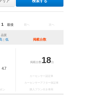
クリア
検索する
1
最後
前へ
次へ
品質
高
低
掲載台数
｜
18
掲載台数
台
4.7
：
カーセンサー認定車
カーセンサーアフター保証車
ポン
購入プラン付き車両