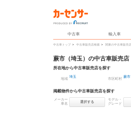
中古車
輸入車
中古車トップ
>
中古車販売店検索
>
関東の中古車販売
蕨市（埼玉）の中古車販売店
所在地から中古車販売店を探す
埼玉
蕨市
地域
市区町村
掲載物件から中古車販売店を探す
メーカー
モデル・
選択する
車名
グレード