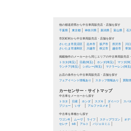
他の都道府県から中古車両販売店・店舗を探す
千葉県
東京都
神奈川県
新潟県
富山県
石
市区町村から中古車両販売店・店舗を探す
さいたま市見沼区
志木市
坂戸市
所沢市
川口
さいたま市浦和区
川越市
秩父市
越谷市
草加
掲載物件のメーカーから同じエリアの中古車両販売店
トヨタ(埼玉)
日産(埼玉)
ホンダ(埼玉)
マツダ(埼
ランチア(埼玉)
シボレー(埼玉)
マクラーレン(埼玉)
お店の条件から中古車両販売店・店舗を探す
フェアイベント情報あり
スタッフ情報あり
買取
カーセンサー・サイトマップ
中古車をメーカーから探す
トヨタ
日産
ホンダ
スズキ
ダイハツ
スバ
プジョー
いすゞ
アルファロメオ
中古車を車種から探す
ワゴンR
ムーヴ
ライフ
ステップワゴン
オデ
セレナ
bB
アルト
パジェロミニ