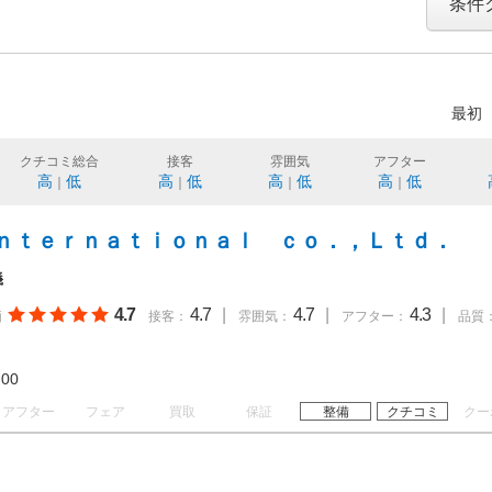
条件
最初
クチコミ総合
接客
雰囲気
アフター
高
低
高
低
高
低
高
低
｜
｜
｜
｜
ｎｔｅｒｎａｔｉｏｎａｌ ｃｏ．，Ｌｔｄ．
義
4.7
4.7
|
4.7
|
4.3
|
価
接客：
雰囲気：
アフター：
品質
19:00
アフター
フェア
買取
保証
整備
クチコミ
クー