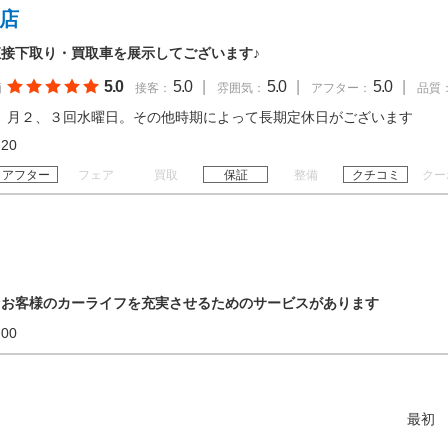
南店
接下取り・買取車を展示してございます♪
5.0
5.0
|
5.0
|
5.0
|
価
接客：
雰囲気：
アフター：
品質
、月２、３回水曜日。その他時期によって長期定休日がございます
18:20
アフター
フェア
買取
保証
整備
クチコミ
クー
！お客様のカーライフを充実させるためのサービスがあります
18:00
最初