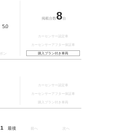
8
掲載台数
台
5.0
：
カーセンサー認定車
カーセンサーアフター保証車
ポン
購入プラン付き車両
カーセンサー認定車
カーセンサーアフター保証車
購入プラン付き車両
1
最後
前へ
次へ