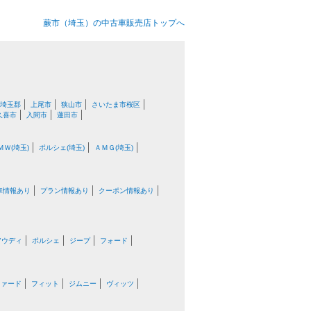
蕨市（埼玉）の中古車販売店トップへ
埼玉郡
上尾市
狭山市
さいたま市桜区
久喜市
入間市
蓮田市
ＭＷ(埼玉)
ポルシェ(埼玉)
ＡＭＧ(埼玉)
車情報あり
プラン情報あり
クーポン情報あり
アウディ
ポルシェ
ジープ
フォード
ファード
フィット
ジムニー
ヴィッツ