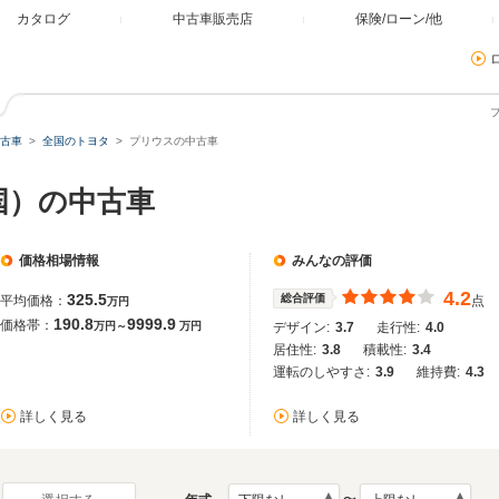
カタログ
中古車販売店
保険/ローン/他
古車
全国のトヨタ
プリウスの中古車
国）の中古車
価格相場情報
みんなの評価
4.2
325.5
総合評価
平均価格：
点
万円
190.8
9999.9
価格帯：
万円～
万円
デザイン:
3.7
走行性:
4.0
居住性:
3.8
積載性:
3.4
運転のしやすさ:
3.9
維持費:
4.3
詳しく見る
詳しく見る