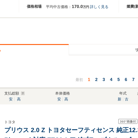
170.0
価格相場
燃費(
平均中古価格：
詳しく見る
万円
る
1
2
3
4
5
6
7
最初
支払総額
本体価格
年式
安
高
安
高
新
古
360°
画像付
トヨタ
プリウス 2.0 Z トヨタセーフティセンス 純正1