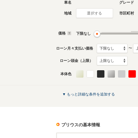
車名
グレード
地域
市区町村
選択する
現行
4代目
2022年12月～生産中
2015年1
月生産モ
価格
下限なし
プリウスのカタログを見る
〜
ローン月々支払い価格
ローン頭金（上限）
本体色
▼ もっと詳細な条件を追加する
プリウス
の基本情報