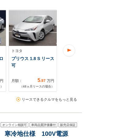
トヨタ
トヨタ
トヨタ
モロ
プリウス 1.8 S リース
プリウス 1.8 X リース
プリウス 1.8
可
可
ティ プラスI
ナビ・バ…
5
8
円
月額：
.97
万円
月額：
.43
万円
月額：
合）
（
48
ヵ月リースの場合）
（
48
ヵ月リースの場合）
（
60
ヵ月リ
リースできるクルマをもっと見る
オンライン相談可
車両品質評価書付
販売店保証
ラ 寒冷地仕様 100V電源