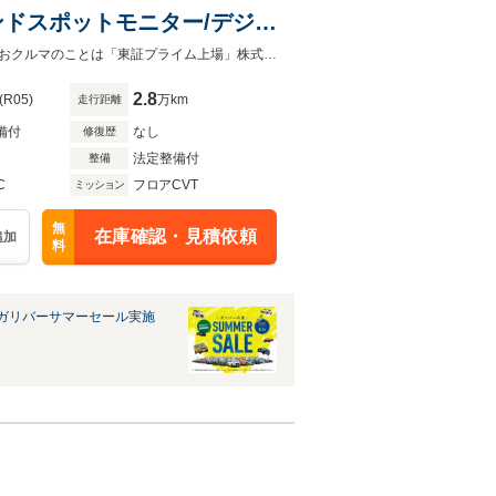
ンドスポットモニター/デジタ
ーキング
飯塚、行橋、北九州、田川、宮若、直方で中古車お探しはガリバー香春店へ！！おクルマのことは「東証プライム上場」株式会社ＩＤＯＭが運営する直営店のガリバー香春店にお任せ！！
2.8
(R05)
万km
走行距離
備付
なし
修復歴
法定整備付
整備
C
フロアCVT
ミッション
無
在庫確認・見積依頼
追加
料
ガリバーサマーセール実施