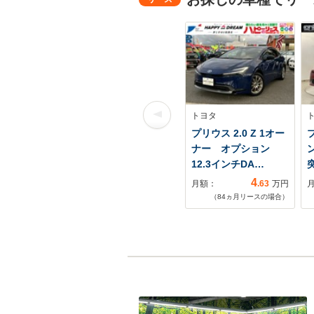
トヨタ
プリウス 2.0 Z 1オー
プ
ナー オプション
12.3インチDA…
4
月額：
.63
万円
（
84
ヵ月リースの場合）