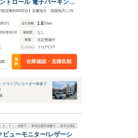
ーズコントロール 電子パーキング
ヘッドライト 純正アルミホイ
【グループ総在庫約6000台】近畿地方・四国地方に29店舗展開中！！【グループ総在庫約6000台】近畿地方・四国地方に29店舗展開中！！
1.6
(R07)
万km
走行距離
R09)年02月
なし
修復歴
法定整備付
整備
C
フロアCVT
ミッション
無
在庫確認・見積依頼
追加
料
：ドライブレコーダー本体プ
!
報
オンライン相談可
車両品質評価書付
販売店保証
ミックビューモニター/レザーシ