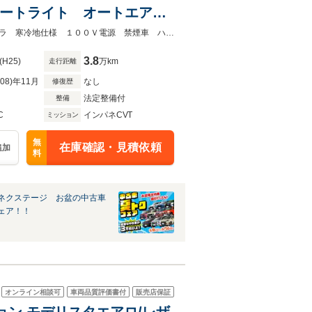
オートライト オートエアコ
ー
★ネクステージ夏トクフェア開催！８月８～１６日まで★ＳＤナビ バックカメラ 寒冷地仕様 １００Ｖ電源 禁煙車 ハーフレザーシート パワーシート ドラレコ
3.8
(H25)
万km
走行距離
R08)年11月
なし
修復歴
法定整備付
整備
C
インパネCVT
ミッション
無
在庫確認・見積依頼
追加
料
ネクステージ お盆の中古車
ェア！！
オンライン相談可
車両品質評価書付
販売店保証
ション モデリスタエアロ/レザ