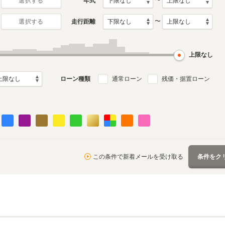
〜
年式
選択する
〜
走行距離
選択する
3代目
2代目
2月～2022年11
2009年5月～2015年11月
2003年9月～2009年4月
デル
生産モデル
生産モデル
上限なし
ローン種類
通常ローン
残価・据置ローン
この条件で新着メールを受け取る
条件をク