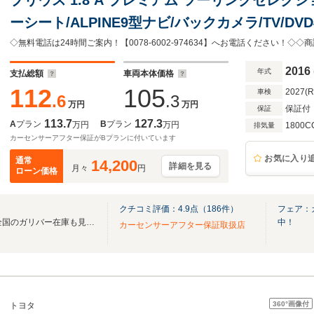
ーシート/ALPINE9型ナビ/バックカメラ/TV/DVD再
ズコントロール/LEDオートライト/ヘッドアップ
ートヒーター/ドラレコ/ETC/純正17AW/禁煙車
2016
年式
支払総額
車両本体価格
112
105
2027(
車検
.6
.3
万円
万円
保証付
保証
113.7
127.3
A
プラン
B
プラン
万円
万円
1800C
排気量
カーセンサーアフター保証がBプランに付いています
お気に入り
通常
14,200
詳細を見る
月々
円
ローン価格
クチコミ評価：
4.9
点（
186
件）
フェア：
無料電話は24時間ご案内！！全国のガリバー在庫も見たい方は一括照会が可能です！
中！
カーセンサーアフター保証取扱店
360°
画像付
トヨタ