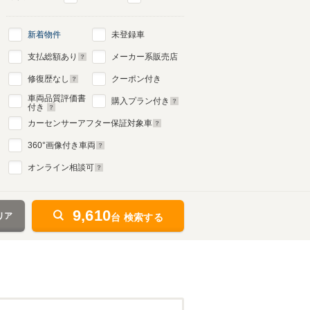
新着物件
未登録車
初代
支払総額あり
メーカー系販売店
1997年12月～2003年8月
生産モデル
修復歴なし
クーポン付き
車両品質評価書
購入プラン付き
付き
カーセンサーアフター保証対象車
360
°画像付き車両
オンライン相談可
9,610
リア
台 検索する