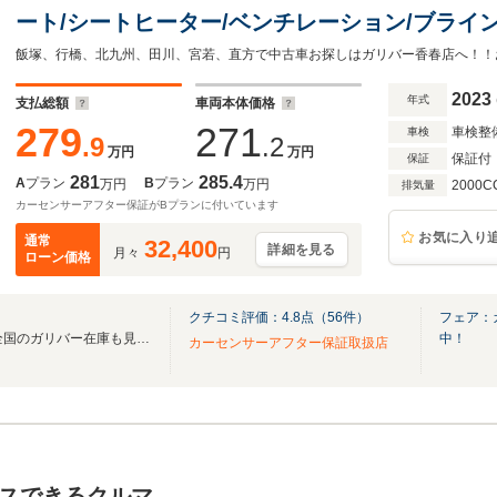
ート/シートヒーター/ベンチレーション/ブライ
ルインナーミラー/アドバンスドパーク/電子パ
2023
年式
支払総額
車両本体価格
279
271
車検整
車検
.9
.2
万円
万円
保証付
保証
281
285.4
A
プラン
B
プラン
万円
万円
2000C
排気量
カーセンサーアフター保証がBプランに付いています
お気に入り
通常
32,400
詳細を見る
月々
円
ローン価格
クチコミ評価：
4.8
点（
56
件）
フェア：
無料電話は24時間ご案内！！全国のガリバー在庫も見たい方は一括照会が可能です！
中！
カーセンサーアフター保証取扱店
スできるクルマ