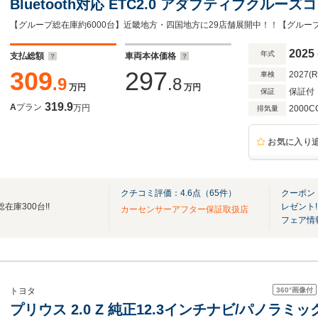
Bluetooth対応 ETC2.0 アダプティブクル
パワーバックドア ステアリングヒーター LED
ール
2025
年式
支払総額
車両本体価格
309
297
2027(
車検
.9
.8
万円
万円
保証付
保証
319.9
A
プラン
万円
2000C
排気量
お気に入り
クチコミ評価：
4.6
点（
65
件）
クーポン
在庫300台!!
レゼント!
カーセンサーアフター保証取扱店
フェア情
360°
画像付
トヨタ
プリウス 2.0 Z 純正12.3インチナビ/パノラ