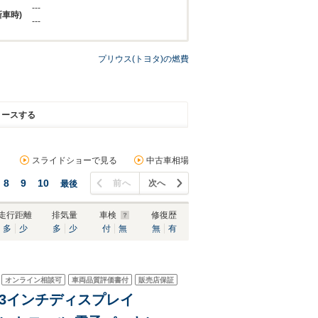
---
新車時)
---
プリウス(トヨタ)の燃費
リースする
スライドショーで見る
中古車相場
8
9
10
前へ
次へ
最後
走行距離
排気量
車検
修復歴
多
少
多
少
付
無
無
有
オンライン相談可
車両品質評価書付
販売店保証
2.3インチディスプレイ