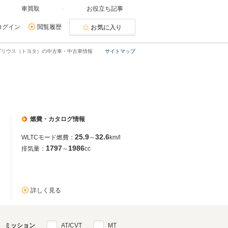
車買取
お役立ち記事
ログイン
閲覧履歴
お気に入り
プリウス（トヨタ）の中古車・中古車情報
サイトマップ
燃費・カタログ情報
25.9
32.6
WLTCモード燃費：
～
km/l
1797
1986
排気量：
～
cc
詳しく見る
ミッション
AT/CVT
MT