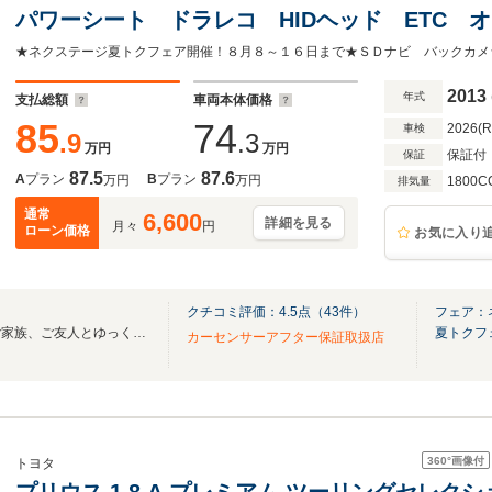
パワーシート ドラレコ HIDヘッド ETC 
ン Bluetooth 15インチアルミ ドアバイザ
2013
年式
支払総額
車両本体価格
85
74
2026(
車検
.9
.3
万円
万円
保証付
保証
87.5
87.6
A
プラン
B
プラン
万円
万円
1800C
排気量
通常
6,600
詳細を見る
月々
円
ローン価格
お気に入り
クチコミ評価：
4.5
点（
43
件）
フェア：
全天候型展示場で、雨雪でもご家族、ご友人とゆっくりご覧いただけます。
夏トクフ
カーセンサーアフター保証取扱店
360°
画像付
トヨタ
プリウス 1.8 A プレミアム ツーリングセレク