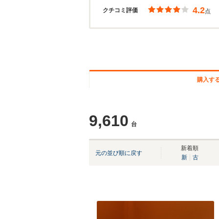
4.2
クチコミ評価
点
購入す
9,610
台
新着順
元の並び順に戻す
新
古