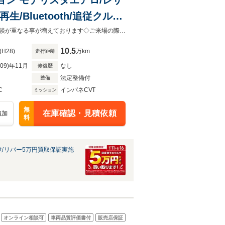
生/Bluetooth/追従クルー
ディスプレイ/電動シート/シ
◇無料電話は24時間ご案内！【0078-6002-974634】へお電話ください！◇◇商談が重なる事が増えております◇ご来場の際は在庫の有無をご確認ください◇
10.5
(H28)
万km
走行距離
R09)年11月
なし
修復歴
法定整備付
整備
C
インパネCVT
ミッション
無
在庫確認・見積依頼
追加
料
ガリバー5万円買取保証実施
オンライン相談可
車両品質評価書付
販売店保証