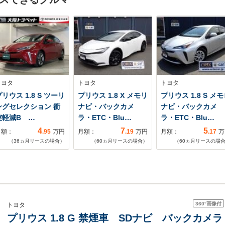
トヨタ
トヨタ
トヨタ
リウス 1.8 S ツーリ
プリウス 1.8 X メモリ
プリウス 1.8 S メ
ングセレクション 衝
ナビ・バックカメ
ナビ・バックカメ
突軽減B …
ラ・ETC・Blu…
ラ・ETC・Blu…
4
7
5
月額：
.95
万円
月額：
.19
万円
月額：
.17
万
（
36
ヵ月リースの場合）
（
60
ヵ月リースの場合）
（
60
ヵ月リースの場
360°
画像付
トヨタ
プリウス 1.8 G 禁煙車 SDナビ バックカメ