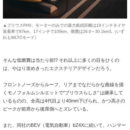
▲プリウスPHV。モーターのみでの最大航続距離は19インチタイヤ
装着車で87km、17インチで105km。燃費は26.0～30.1km/L（いず
れもWLTCモード）
そんな低燃費は当たり前!? それ以上に多くの目をひくの
は、やはり攻めきったエクステリアデザインだろう。
フロントノーズからルーフ、リアまでなだらかな曲線を描
くモノフォルムシルエットで“プリウスらしさ” は継承して
いるものの、全高は4代目より40mm下げられ、かつ高さの
ピークが前席から後席側へとズレている。
また、同社のBEV（電気自動車）bZ4Xに続いて、ハンマー