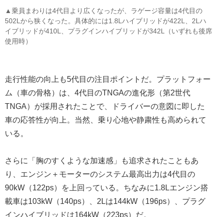
▲乗員まわりは4代目より広くなったが、ラゲージ容量は4代目の
502Lから狭くなった。具体的には1.8Lハイブリッドが422L、2Lハ
イブリッドが410L、プラグインハイブリッドが342L（いずれも後席
使用時）
走行性能の向上も5代目の注目ポイントだ。プラットフォー
ム（車の骨格）は、4代目のTNGAの進化形（第2世代
TNGA）が採用されたことで、ドライバーの意図に即した
車の応答性が向上。当然、乗り心地や静粛性も高められて
いる。
さらに「胸のすくような加速感」も追求されたこともあ
り、エンジン＋モーターのシステム最高出力は4代目の
90kW（122ps）を上回っている。ちなみに1.8Lエンジン搭
載車は103kW（140ps）、2Lは144kW（196ps）、プラグ
インハイブリッドは164kW（223ps）だ。