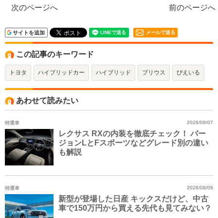
次のページへ
前のページへ
サイトを追加
メールで送る
この記事のキーワード
トヨタ
ハイブリッドカー
ハイブリッド
プリウス
ぴえいる
あわせて読みたい
特選車
2026/08/07
レクサス RXの内装を徹底チェック！ バー
ジョンLとFスポーツなどグレード別の違い
も解説
特選車
2026/08/06
新型が登場した日産 キックスだけど、中古
車で150万円から買える先代も見てみない？