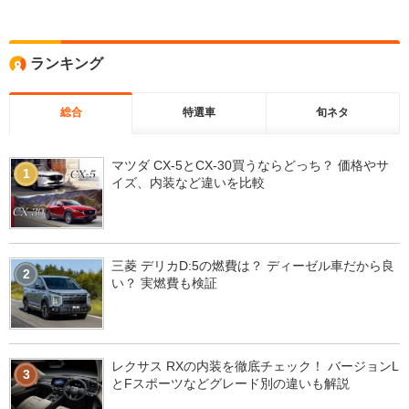
ランキング
総合
特選車
旬ネタ
マツダ CX-5とCX-30買うならどっち？ 価格やサ
1
イズ、内装など違いを比較
三菱 デリカD:5の燃費は？ ディーゼル車だから良
2
い？ 実燃費も検証
レクサス RXの内装を徹底チェック！ バージョンL
3
とFスポーツなどグレード別の違いも解説