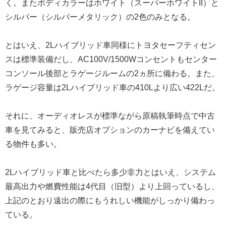
く。またボディカラーはホワイト（スーパーホワイトII）と
シルバー（シルバーメタリック）の2色のみとなる。
とはいえ、2Lハイブリッド車同様にトヨタセーフティセン
スは標準装備だし、AC100V/1500Wコンセントもセンター
コンソール後部とラゲージルームの2ヵ所に備わる。また、
ラゲージ容量は2Lハイブリッド車の410Lより広い422Lだ。
それに、オーディオレスが標準ながら原稿執筆時点で中古
車を見てみると、販売店オプションのカーナビを備えてい
る物件も多い。
2Lハイブリッド車と比べたら多少非力とはいえ、システム
最高出力や燃費性能は4代目（旧型）より上回っているし、
上記のとおり遠出の際にもうれしい機能がしっかり備わっ
ている。