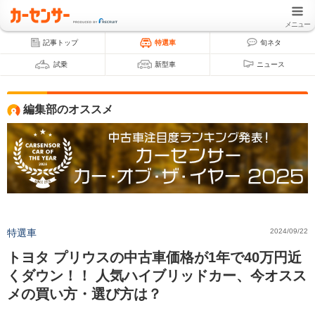
メニュー
記事トップ
特選車
旬ネタ
試乗
新型車
ニュース
編集部のオススメ
特選車
2024/09/22
トヨタ プリウスの中古車価格が1年で40万円近
くダウン！！ 人気ハイブリッドカー、今オスス
メの買い方・選び方は？