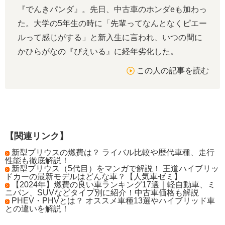
『でんきパンダ』。先日、中古車のホンダeも加わっ
た。大学の5年生の時に「先輩ってなんとなくピエー
ルって感じがする」と新入生に言われ、いつの間に
かひらがなの『ぴえいる』に経年劣化した。
この人の記事を読む
【関連リンク】
新型プリウスの燃費は？ ライバル比較や歴代車種、走行
性能も徹底解説！
新型プリウス（5代目）をマンガで解説！ 王道ハイブリッ
ドカーの最新モデルはどんな車？【人気車ゼミ】
【2024年】燃費の良い車ランキング17選｜軽自動車、ミ
ニバン、SUVなどタイプ別に紹介！中古車価格も解説
PHEV・PHVとは？ オススメ車種13選やハイブリッド車
との違いを解説！