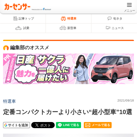
メニュー
記事トップ
特選車
旬ネタ
試乗
新型車
ニュース
編集部のオススメ
特選車
2021/09/18
定番コンパクトカーより小さい“超小型車”10選
サイトを追加
メールで送る