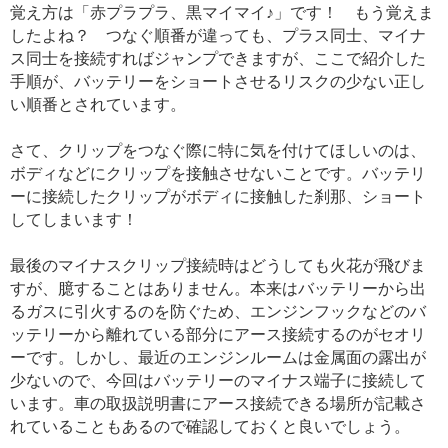
覚え方は「赤プラプラ、黒マイマイ♪」です！ もう覚えま
したよね？ つなぐ順番が違っても、プラス同士、マイナ
ス同士を接続すればジャンプできますが、ここで紹介した
手順が、バッテリーをショートさせるリスクの少ない正し
い順番とされています。
さて、クリップをつなぐ際に特に気を付けてほしいのは、
ボディなどにクリップを接触させないことです。バッテリ
ーに接続したクリップがボディに接触した刹那、ショート
してしまいます！
最後のマイナスクリップ接続時はどうしても火花が飛びま
すが、臆することはありません。本来はバッテリーから出
るガスに引火するのを防ぐため、エンジンフックなどのバ
ッテリーから離れている部分にアース接続するのがセオリ
ーです。しかし、最近のエンジンルームは金属面の露出が
少ないので、今回はバッテリーのマイナス端子に接続して
います。車の取扱説明書にアース接続できる場所が記載さ
れていることもあるので確認しておくと良いでしょう。