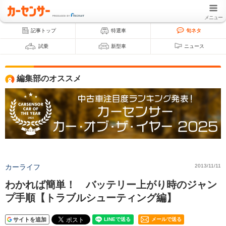
メニュー
記事トップ
特選車
旬ネタ
試乗
新型車
ニュース
編集部のオススメ
カーライフ
2013/11/11
わかれば簡単！ バッテリー上がり時のジャン
プ手順【トラブルシューティング編】
サイトを追加
メールで送る