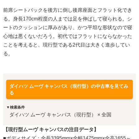
前席シートバックを後方に倒し後席座面とフラット化でき
る。身長170cm程度の人までは足を伸ばして寝られる。シ
ートのクッションに厚みがあり、かつ平坦な形状なので寝
心地は悪くないだろう。初代ではフラットにならなかった
ことを考えると、現行型である2代目は大きく進歩してい
る。
ダイハツ ムーヴ キャンバス（現行型）の中古車を見てみ
る
▼検索条件
ダイハツ ムーヴ キャンバス（現行型） × 全国
【現行型ムーヴ キャンバスの注目データ】
■ボディサイズ：全長3395mm×全幅1475mm×全高1655～