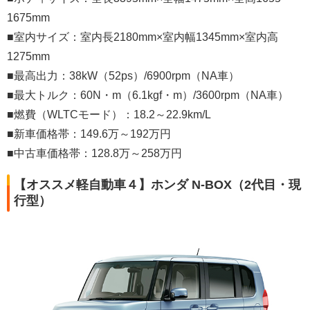
1675mm
■室内サイズ：室内長2180mm×室内幅1345mm×室内高
1275mm
■最高出力：38kW（52ps）/6900rpm（NA車）
■最大トルク：60N・m（6.1kgf・m）/3600rpm（NA車）
■燃費（WLTCモード）：18.2～22.9km/L
■新車価格帯：149.6万～192万円
■中古車価格帯：128.8万～258万円
【オススメ軽自動車４】ホンダ N-BOX（2代目・現
行型）