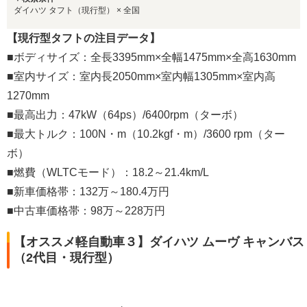
ダイハツ タフト（現行型） × 全国
【現行型タフトの注目データ】
■ボディサイズ：全長3395mm×全幅1475mm×全高1630mm
■室内サイズ：室内長2050mm×室内幅1305mm×室内高
1270mm
■最高出力：47kW（64ps）/6400rpm（ターボ）
■最大トルク：100N・m（10.2kgf・m）/3600 rpm（ター
ボ）
■燃費（WLTCモード）：18.2～21.4km/L
■新車価格帯：132万～180.4万円
■中古車価格帯：98万～228万円
【オススメ軽自動車３】ダイハツ ムーヴ キャンバス
（2代目・現行型）