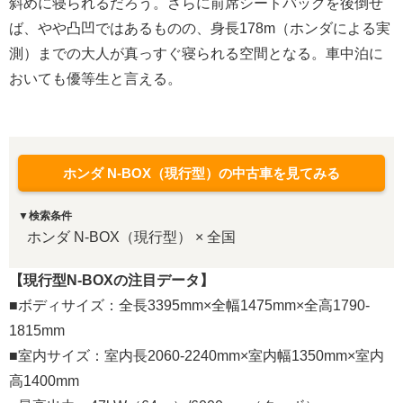
斜めに寝られるだろう。さらに前席シートバックを後倒せ
ば、やや凸凹ではあるものの、身長178m（ホンダによる実
測）までの大人が真っすぐ寝られる空間となる。車中泊に
おいても優等生と言える。
ホンダ N-BOX（現行型）の中古車を見てみる
▼検索条件
ホンダ N-BOX（現行型） × 全国
【現行型N-BOXの注目データ】
■ボディサイズ：全長3395mm×全幅1475mm×全高1790-
1815mm
■室内サイズ：室内長2060-2240mm×室内幅1350mm×室内
高1400mm