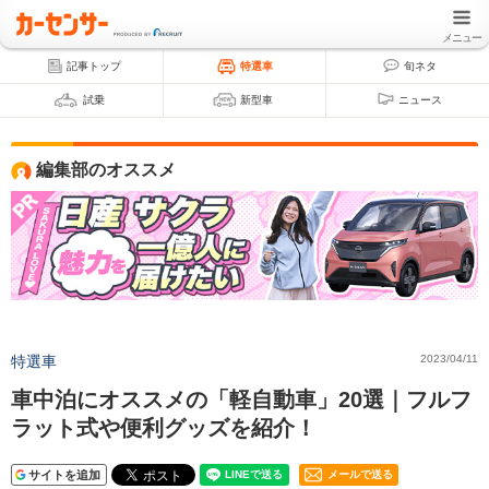
メニュー
記事トップ
特選車
旬ネタ
試乗
新型車
ニュース
編集部のオススメ
特選車
2023/04/11
車中泊にオススメの「軽自動車」20選｜フルフ
ラット式や便利グッズを紹介！
サイトを追加
メールで送る