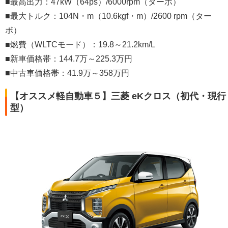
■最高出力：47kW（64ps）/6000rpm（ターボ）
■最大トルク：104N・m（10.6kgf・m）/2600 rpm（ター
ボ）
■燃費（WLTCモード）：19.8～21.2km/L
■新車価格帯：144.7万～225.3万円
■中古車価格帯：41.9万～358万円
【オススメ軽自動車５】三菱 eKクロス（初代・現行
型）