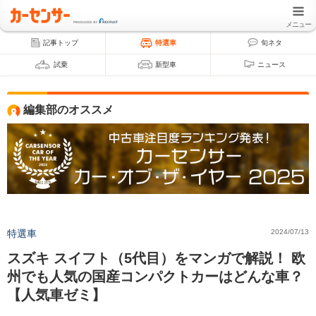
メニュー
記事トップ
特選車
旬ネタ
試乗
新型車
ニュース
編集部のオススメ
特選車
2024/07/13
スズキ スイフト（5代目）をマンガで解説！ 欧
州でも人気の国産コンパクトカーはどんな車？
【人気車ゼミ】