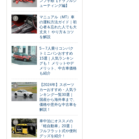
ンプ手順【トラブルシ
ューティング編】
マニュアル（MT）車
7
の運転方法ガイド｜初
心者＆忘れた人でも大
丈夫！ やり方＆コツ
を解説
5～7人乗りコンパク
8
トミニバンおすすめ
15選｜人気ランキン
グも！ メリットやデ
メリット、中古車価格
も紹介
【2024年】スポーツ
9
カーおすすめ・人気ラ
ンキング一覧30選｜
国産から海外車まで、
価格や意外な中古車を
解説！
車中泊にオススメの
10
「軽自動車」20選｜
フルフラット式や便利
グッズを紹介！