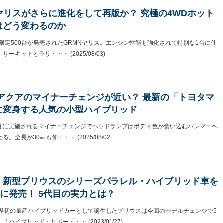
Nヤリスがさらに進化をして再版か？ 究極の4WDホット
はどう変わるのか
に限定500台が発売されたGRMNヤリス。エンジン性能も強化されて特別な1台に仕
。サーキットとラリ・・・
(2025/08/03)
 アクアのマイナーチェンジが近い？ 最新の「トヨタマ
に変身する人気の小型ハイブリッド
年9月に実施されるマイナーチェンジでヘッドランプはボディ色が食い込むハンマーヘ
わる。全長が30㎜も伸・・・
(2025/08/02)
、新型プリウスのシリーズパラレル・ハイブリッド車を
日に発売！ 5代目の実力とは？
世界初の量産ハイブリッドカーとして誕生したプリウスは今回のモデルチェンジで5
。「ハイブリッド・リボー・・・
(2023/01/27)