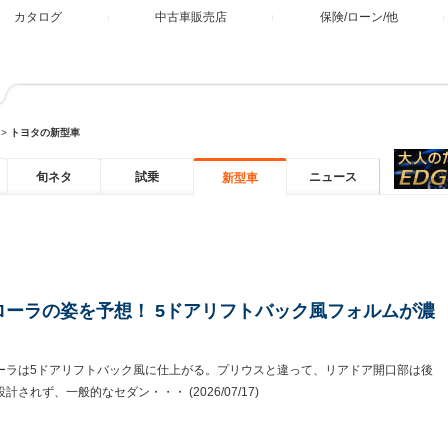
カタログ
中古車販売店
保険/ローン/他
>
トヨタの新型車
旬ネタ
試乗
ニュース
新型車
ローラの姿を予想！ 5ドアリフトバック風フォルムが濃
ーラは5ドアリフトバック風に仕上がる。プリウスと違って、リアドア開口部は後
設計されず、一般的なセダン・・・
(2026/07/17)