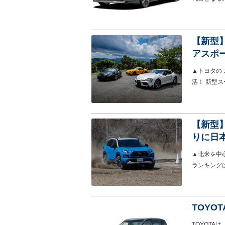
【新型
アスポ
▲トヨタの
活！ 新型
【新型】
りに日
▲北米を中
ランキング
TOYO
TOYOTA