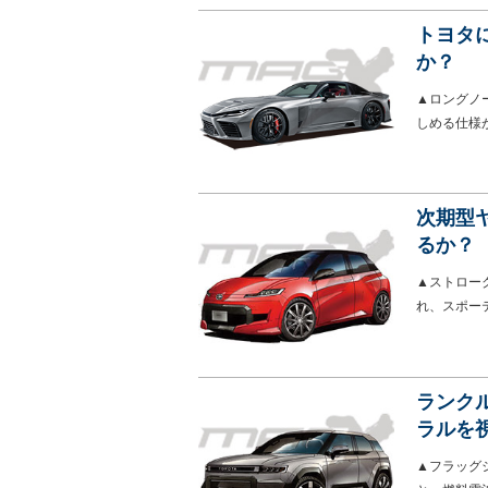
トヨタに
か？
▲ロングノ
しめる仕様
次期型
るか？
▲ストロー
れ、スポー
ランク
ラルを
▲フラッグ