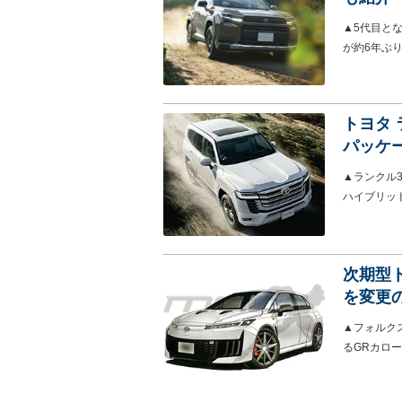
▲5代目とな
が約6年ぶ
トヨタ 
パッケ
▲ランクル3
ハイブリッ
次期型
を変更
▲フォルク
るGRカロ