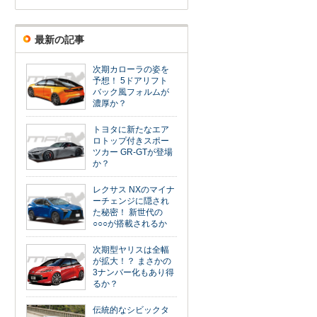
最新の記事
次期カローラの姿を
予想！ 5ドアリフト
バック風フォルムが
濃厚か？
トヨタに新たなエア
ロトップ付きスポー
ツカー GR-GTが登場
か？
レクサス NXのマイナ
ーチェンジに隠され
た秘密！ 新世代の
○○○が搭載されるか
次期型ヤリスは全幅
が拡大！？ まさかの
3ナンバー化もあり得
るか？
伝統的なシビックタ