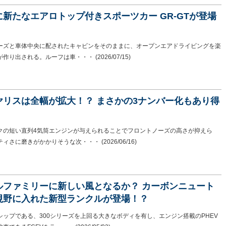
新たなエアロトップ付きスポーツカー GR-GTが登場
ーズと車体中央に配されたキャビンをそのままに、オープンエアドライビングを楽
が作り出される。ルーフは車・・・
(2026/07/15)
ヤリスは全幅が拡大！？ まさかの3ナンバー化もあり得
クの短い直列4気筒エンジンが与えられることでフロントノーズの高さが抑えら
ティさに磨きがかかりそうな次・・・
(2026/06/16)
ルファミリーに新しい風となるか？ カーボンニュート
視野に入れた新型ランクルが登場！？
シップである、300シリーズを上回る大きなボディを有し、エンジン搭載のPHEV