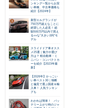
ンキング一覧からお安
い車種、中古車価格も
紹介【2024年】
新型エルグランドが
3
750万円超えなことに
絶望した人必見！ 総
額500万円以内で買え
る○○な“大きい3列”モ
デル
スライドドア車オスス
4
メ25選｜魅力や選び
方は？ 軽自動車・ミ
ニバン・コンパクトカ
ーを紹介【2023年最
新】
【2026年】かっこい
5
い車ベスト30｜独断
と偏見で選ぶ国産＆輸
入車！ 人気ランキン
グも
わかれば簡単！ バッ
6
テリー上がり時のジャ