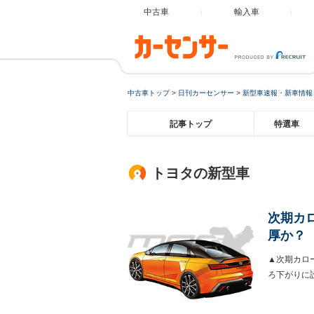
中古車
輸入車
中古車トップ
>
日刊カーセンサー
>
新型車速報・新車情報
記事トップ
特選車
トヨタの新型車
次期カ
厚か？
▲次期カロ
ろ下がりに