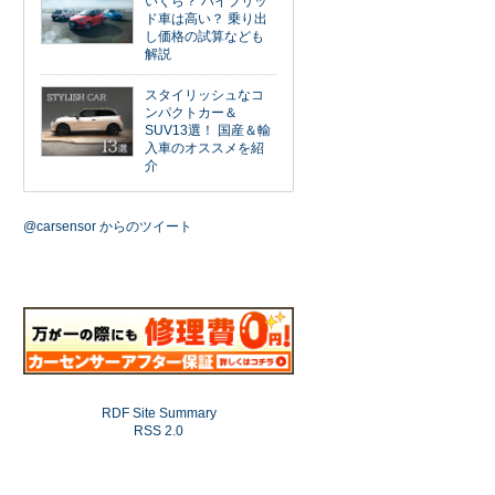
いくら？ ハイブリッ
ド車は高い？ 乗り出
し価格の試算なども
解説
スタイリッシュなコ
ンパクトカー＆
SUV13選！ 国産＆輸
入車のオススメを紹
介
@carsensor からのツイート
RDF Site Summary
RSS 2.0