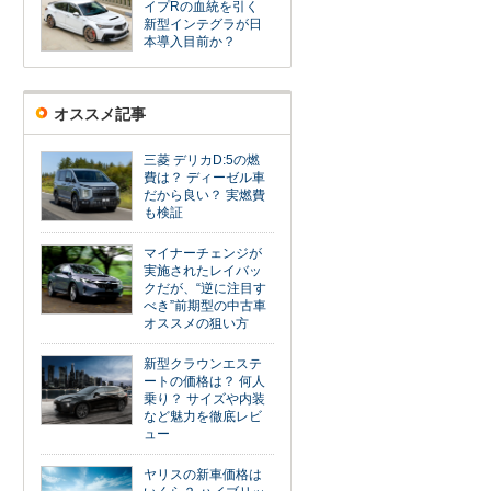
イプRの血統を引く
新型インテグラが日
本導入目前か？
オススメ記事
三菱 デリカD:5の燃
費は？ ディーゼル車
だから良い？ 実燃費
も検証
マイナーチェンジが
実施されたレイバッ
クだが、“逆に注目す
べき”前期型の中古車
オススメの狙い方
新型クラウンエステ
ートの価格は？ 何人
乗り？ サイズや内装
など魅力を徹底レビ
ュー
ヤリスの新車価格は