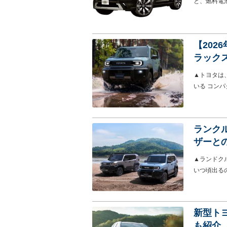
と、燃料電
【202
ラック
▲トヨタは
いる コン
ランク
ザーと
▲ランドク
いつ頃出るの
新型トヨ
も紹介