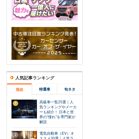
人気記事ランキング
特選車
旬ネタ
現在
高級車一覧25選｜人
1
気ランキングやメーカ
ーも紹介！ 日本と世
界の“憧れ”を専門家が
解説
電気自動車（EV）オ
2
ススメ30選｜人気ラ