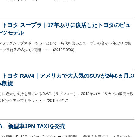
】トヨタ スープラ｜17年ぶりに復活したトヨタのピュ
ーツモデル
フラッグシップスポーツカーとして一時代を築いたスープラの名が17年ぶりに復
スープラはBMWとの共同開・・・
(2019/10/03)
トヨタ RAV4｜アメリカで大人気のSUVが2年8ヵ月ぶ
本凱旋
心に絶大な支持を得ているRAV4（ラブフォー）。2018年のアメリカでの販売台数
はピックアップトラッ・・・
(2019/09/17)
TA、新型車JPN TAXIを発売
は、新型車JPN TAXI（ジャパンタクシー）を開発し、全国のトヨタ店、トヨペット