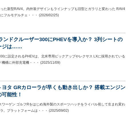
った新型RAV4。内外装デザインもラインナップも旧型とガラリと変わった RAV4
りにフルモデルチェ・・・
(2026/02/25)
ランドクルーザー300にPHEVを導入か？ 3列シートの
ージは……
00に設定されるPHEVは、北米専用ピックアップやレクサス LXに採用されている
ド機構に外部充電機・・・
(2025/11/09)
トヨタ GRカローラが早くも動き出しか？ 搭載エンジン
の可能性！
スワーゲン ゴルフRをはじめ海外製のスポーツハッチをライバル視して生まれ変わ
ーラ。プラットフォームは・・・
(2025/09/02)