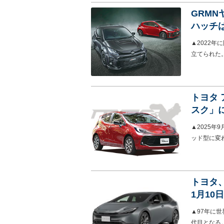
GRM
ハッチ
▲2022年
立てられた
トヨタ
スク」
▲2025
ッド型に変
トヨタ
1月10
▲97年に
代目となる