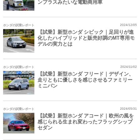
ンプラスみたいな電動商用車
ホンダの試乗レポート
2024/12/05
【試乗】新型ホンダ シビック｜足回りが進
化したハイブリッドと販売好調のMT専用モ
デルの実力とは
ホンダの試乗レポート
2024/11/02
【試乗】新型ホンダ フリード｜デザイン、
走りともに優しさを感じさせるファミリー
ミニバン
ホンダの試乗レポート
2024/05/31
【試乗】新型ホンダ アコード｜欧州の風を
感じられる生まれ変わったフラッグシップ
セダン