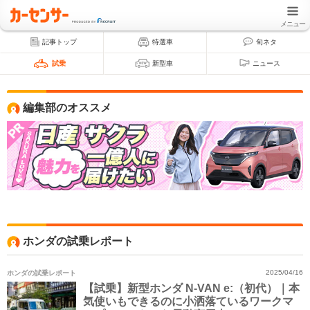
メニュー
記事トップ
特選車
旬ネタ
試乗
新型車
ニュース
編集部のオススメ
ホンダの試乗レポート
ホンダの試乗レポート
2025/04/16
【試乗】新型ホンダ N-VAN e:（初代）｜本
気使いもできるのに小洒落ているワークマ