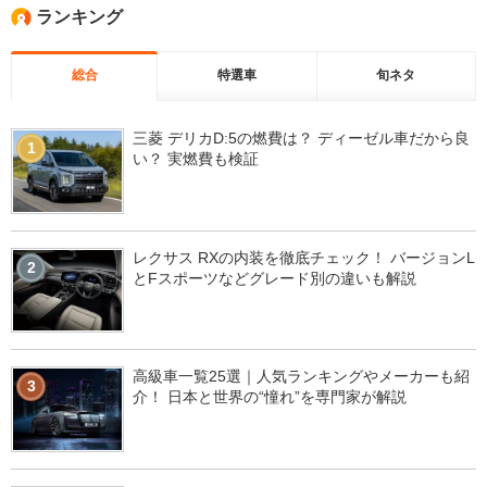
ランキング
総合
特選車
旬ネタ
三菱 デリカD:5の燃費は？ ディーゼル車だから良
1
い？ 実燃費も検証
レクサス RXの内装を徹底チェック！ バージョンL
2
とFスポーツなどグレード別の違いも解説
高級車一覧25選｜人気ランキングやメーカーも紹
3
介！ 日本と世界の“憧れ”を専門家が解説