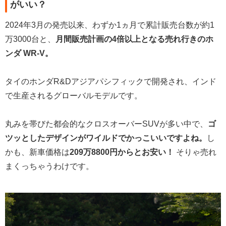
がいい？
2024年3月の発売以来、わずか1ヵ月で累計販売台数が約1
万3000台と、
月間販売計画の4倍以上となる売れ行きのホ
ンダ WR-V。
タイのホンダR&Dアジアパシフィックで開発され、インド
で生産されるグローバルモデルです。
丸みを帯びた都会的なクロスオーバーSUVが多い中で、
ゴ
ツッとしたデザインがワイルドでかっこいいですよね。
し
かも、新車価格は
209万8800円からとお安い！
そりゃ売れ
まくっちゃうわけです。