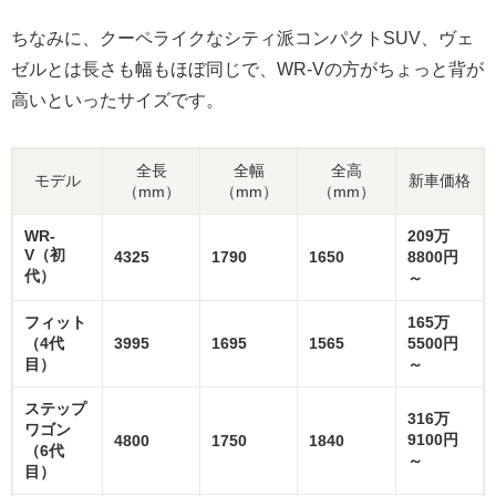
ちなみに、クーペライクなシティ派コンパクトSUV、ヴェ
ゼルとは長さも幅もほぼ同じで、WR-Vの方がちょっと背が
高いといったサイズです。
全長
全幅
全高
モデル
新車価格
（mm）
（mm）
（mm）
WR-
209万
V（初
4325
1790
1650
8800円
代）
～
フィット
165万
（4代
3995
1695
1565
5500円
目）
～
ステップ
316万
ワゴン
9100円
4800
1750
1840
（6代
～
目）