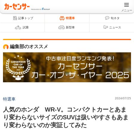
メニュー
記事トップ
特選車
旬ネタ
試乗
新型車
ニュース
編集部のオススメ
特選車
2024/07/25
人気のホンダ WR-V。コンパクトカーとあま
り変わらないサイズのSUVは扱いやすさもあま
り変わらないのか実証してみた