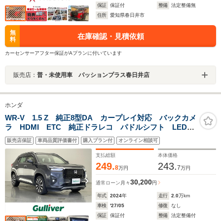
保証
保証付
整備
法定整備無
住所
愛知県春日井市
無
在庫確認・見積依頼
料
カーセンサーアフター保証がAプランに付いています
販売店：
普・未使用車 パッションプラス春日井店
ホンダ
WR-V 1.5 Z 純正8型DA カープレイ対応 バックカメ
ラ HDMI ETC 純正ドラレコ パドルシフト LEDオ
ートライト フォグ ハーフレザー コーナーセンサ
販売店保証
車両品質評価書付
購入プラン付
オンライン相談可
ー ホンダセンシング 衝突軽減 車線逸脱 1オナ 禁
煙
支払総額
本体価格
249.
243.
8
7
万円
万円
30,200
通常ローン
月々
円
年式
2024
年
走行
2.0
万km
車検
'27/05
修復
なし
保証
保証付
整備
法定整備付