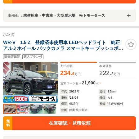
販売店：
未使用車・中古車・大型展示場 松下モータース
ホンダ
WR-V 1.5 Z 登録済未使用車 LEDヘッドライト 純正
アルミホイール バックカメラ スマートキー プッシュボタ
ンスタート フロントフォグランプ オートライト オートエ
販売店保証
購入プラン付
アコン USB充電ポート ホンダセンシング 障害物センサ
ー
支払総額
本体価格
234.
222.
6
8
万円
万円
21,900
通常ローン
月々
円
年式
2026
年
走行
15
km
車検
'29/04
修復
なし
保証
保証付
整備
法定整備付
住所
静岡県掛川市
無
在庫確認・見積依頼
料