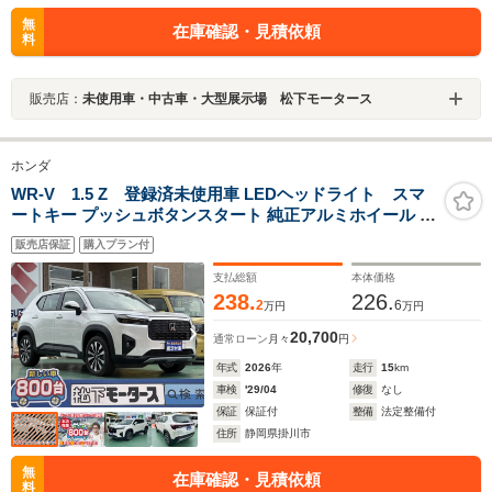
無
在庫確認・見積依頼
料
販売店：
未使用車・中古車・大型展示場 松下モータース
ホンダ
WR-V 1.5 Z 登録済未使用車 LEDヘッドライト スマ
ートキー プッシュボタンスタート 純正アルミホイール バ
ックカメラ USB充電ポート ホンダセンシング 障害物セ
販売店保証
購入プラン付
ンサー オートエアコン フロントフォグランプ ステアリモ
コン
支払総額
本体価格
238.
226.
2
6
万円
万円
20,700
通常ローン
月々
円
年式
2026
年
走行
15
km
車検
'29/04
修復
なし
保証
保証付
整備
法定整備付
住所
静岡県掛川市
無
在庫確認・見積依頼
料