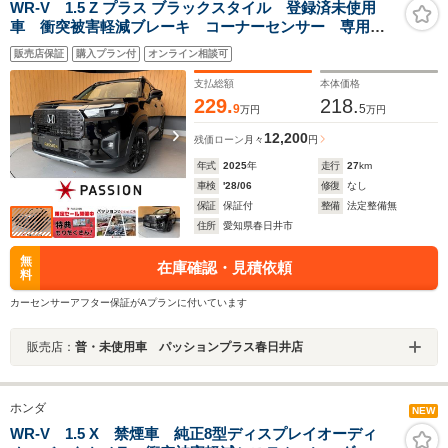
WR-V 1.5 Z プラス ブラックスタイル 登録済未使用
車 衝突被害軽減ブレーキ コーナーセンサー 専用エ
クステリア アルミホイール アダクティブクルーズコ
販売店保証
購入プラン付
オンライン相談可
ントロール LEDヘッドライト 横滑り防止機能 電動
格納ドアミラー オートエアコン
支払総額
本体価格
229.
218.
9
5
万円
万円
12,200
残価ローン
月々
円
年式
2025
年
走行
27
km
車検
'28/06
修復
なし
保証
保証付
整備
法定整備無
住所
愛知県春日井市
無
在庫確認・見積依頼
料
カーセンサーアフター保証がAプランに付いています
販売店：
普・未使用車 パッションプラス春日井店
ホンダ
NEW
WR-V 1.5 X 禁煙車 純正8型ディスプレイオーディ