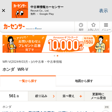
中古車情報カーセンサー
表示
Recruit Co., Ltd.
無料 － Google Play
履歴
お気に入り
メニュー
WR-V(2024年03月～)の中古車・中古車情報
ホンダ WR-V
一覧から探す
地図から探す
更新時に
561
絞り込み
並べ替え
台
メール受信
ホンダ
PR