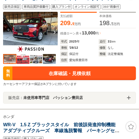
ルーズコントロール LEDヘッドライト オートエアコ
販売店保証
車両品質評価書付
購入プラン付
オンライン相談可
360°画像付
ン パワーウインドウ バックカメラ 横滑り防止機
能 電格ミラー
支払総額
本体価格
209.
198.
9
5
万円
万円
13,000
残価ローン
月々
円
年式
2025
年
走行
31
km
車検
'28/12
修復
なし
保証
保証付
整備
法定整備無
住所
愛知県豊田市
無
在庫確認・見積依頼
料
カーセンサーアフター保証がAプランに付いています
販売店：
未使用車専門店 パッション豊田店
ホンダ
WR-V 1.5 Z ブラックスタイル 前後誤発進抑制機能
アダプティブクルーズ 車線逸脱警報 パーキングセン
サー
販売店保証
購入プラン付