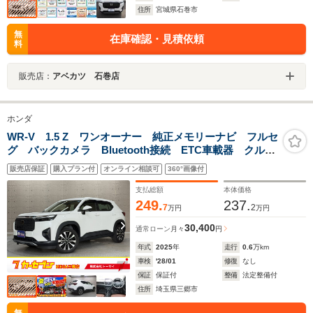
住所
宮城県石巻市
無
在庫確認・見積依頼
料
販売店：
アベカツ 石巻店
ホンダ
WR-V 1.5 Z ワンオーナー 純正メモリーナビ フルセ
グ バックカメラ Bluetooth接続 ETC車載器 クルー
ズコントロール LEDヘッドランプ 衝突被害軽減シス
販売店保証
購入プラン付
オンライン相談可
360°画像付
テム レーンキープアシスト 横滑り防止装置 純正ア
ルミホイール
支払総額
本体価格
249.
237.
7
2
万円
万円
30,400
通常ローン
月々
円
年式
2025
年
走行
0.6
万km
車検
'28/01
修復
なし
保証
保証付
整備
法定整備付
住所
埼玉県三郷市