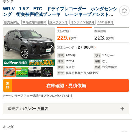
ホンダ
WR-V 1.5 Z ETC ドライブレコーダー ホンダセンシ
ング 衝突被害軽減ブレーキ レーンキープアシスト
レーダークルーズコントロール ハーフレザーシート
販売店保証
車両品質評価書付
購入プラン付
オンライン相談可
360°画像付
オートライト LEDヘッドライト フォグランプ VDC
支払総額
本体価格
229.
223.
8
6
万円
万円
27,800
通常ローン
月々
円
年式
2024
年
走行
1.3
万km
車検
'27/04
修復
なし
保証
保証付
整備
法定整備付
住所
福岡県北九州市八幡東区
無
在庫確認・見積依頼
料
カーセンサーアフター保証がBプランに付いています
販売店：
ガリバー 八幡店
ホンダ