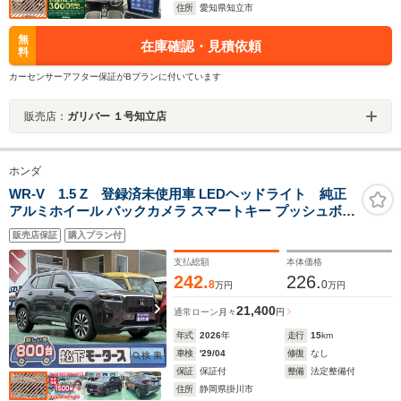
住所
愛知県知立市
無
在庫確認・見積依頼
料
カーセンサーアフター保証がBプランに付いています
販売店：
ガリバー １号知立店
ホンダ
WR-V 1.5 Z 登録済未使用車 LEDヘッドライト 純正
アルミホイール バックカメラ スマートキー プッシュボタ
ンスタート フロントフォグランプ オートライト オートエ
販売店保証
購入プラン付
アコン USB充電ポート ホンダセンシング 障害物センサ
ー
支払総額
本体価格
242.
226.
8
0
万円
万円
21,400
通常ローン
月々
円
年式
2026
年
走行
15
km
車検
'29/04
修復
なし
保証
保証付
整備
法定整備付
住所
静岡県掛川市