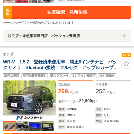
無
在庫確認・見積依頼
料
カーセンサーアフター保証がAプランに付いています
販売店：
未使用車専門店 パッション豊田店
ホンダ
NEW
WR-V 1.5 Z 登録済未使用車 純正8インチナビ バッ
クカメラ Bluetooth接続 フルセグ アップルカープレ
イ ホンダセンシング アダプティブクルーズ レーン
販売店保証
車両品質評価書付
購入プラン付
オンライン相談可
360°画像付
アシスト オートハイビーム LEDヘッドライト
支払総額
本体価格
269.
256.
9
6
万円
万円
22,900
通常ローン
月々
円
年式
2026
年
走行
19
km
車検
'29/07
修復
なし
保証
保証付
整備
法定整備無
住所
愛知県岡崎市