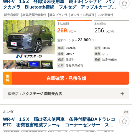
WR-V 1.5 Z 登録済未使用車 純正8インチナビ バッ
クカメラ Bluetooth接続 フルセグ アップルカープレ
イ ホンダセンシング アダプティブクルーズ レーン
販売店保証
車両品質評価書付
購入プラン付
オンライン相談可
360°画像付
アシスト オートハイビーム LEDヘッドライト
支払総額
本体価格
269.
256.
9
6
万円
万円
22,900
通常ローン
月々
円
年式
2026
年
走行
19
km
車検
'29/07
修復
なし
保証
保証付
整備
法定整備無
住所
愛知県岡崎市
無
在庫確認・見積依頼
料
販売店：
ネクステージ 岡崎美合店
ホンダ
PR
WR-V 1.5 X 届出済未使用車 条件付新品DAドラレコ
ETC 衝突被害軽減ブレーキ コーナーセンサー スマ
ートキー アダクティブクルコン LEDヘッドライト