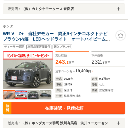
販売店：
（株）カミタケモータース 奈良店
ホンダ
WR-V Z+ 当社デモカー 純正9インチコネクトナビ
ブラウン内装 LEDヘッドライト オートハイビーム
アダプティブクルーズコントロール レーンキープアシ
ディーラー保証
車両品質評価書付
購入プラン付
スト サイドエアバッグ・サイドカーテンエアバッグ
ETC
支払総額
本体価格
243.
232.
1
8
万円
万円
19,400
通常ローン
月々
円
年式
2025
年
走行
0.1
万km
車検
'28/09
修復
なし
保証
保証付
整備
法定整備付
住所
群馬県渋川市
無
在庫確認・見積依頼
料
販売店：
（株）ホンダカーズ群馬 渋川有馬店 渋川ユーカーセンター