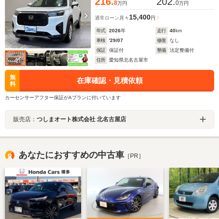
216.
202.
8
0
万円
万円
15,400
通常ローン
月々
円
年式
2026
年
走行
40
km
車検
'29/07
修復
なし
保証
保証付
整備
法定整備付
住所
愛知県北名古屋市
無
在庫確認・見積依頼
料
カーセンサーアフター保証がAプランに付いています
販売店：
つしまオート株式会社 北名古屋店
あなたにおすすめの中古車
［PR］