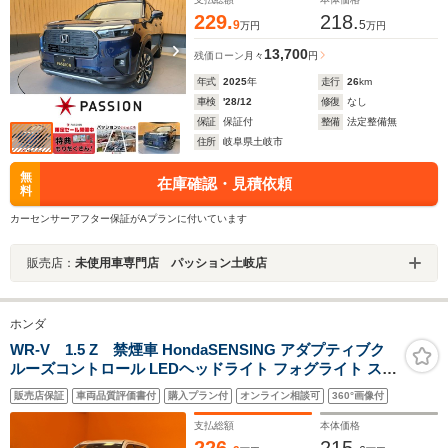
229.
218.
9
5
万円
万円
13,700
残価ローン
月々
円
年式
2025
年
走行
26
km
車検
'28/12
修復
なし
保証
保証付
整備
法定整備無
住所
岐阜県土岐市
無
在庫確認・見積依頼
料
カーセンサーアフター保証がAプランに付いています
販売店：
未使用車専門店 パッション土岐店
ホンダ
WR-V 1.5 Z 禁煙車 HondaSENSING アダプティブク
ルーズコントロール LEDヘッドライト フォグライト スマ
ートキー プッシュスタート 革巻きステアリング ステアリ
販売店保証
車両品質評価書付
購入プラン付
オンライン相談可
360°画像付
ングスイッチ 純正アルミホイール バックカメラ オー
トライト
支払総額
本体価格
226.
215.