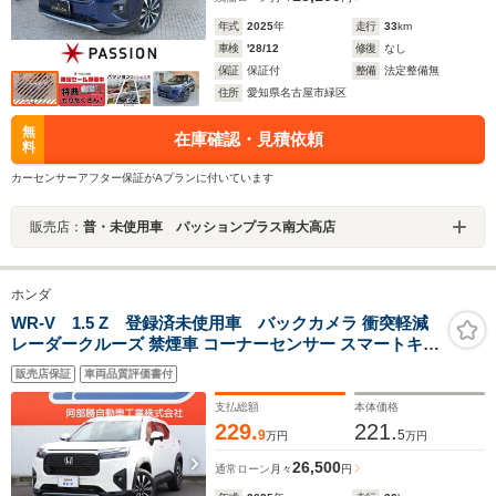
年式
2025
年
走行
33
km
車検
'28/12
修復
なし
保証
保証付
整備
法定整備無
住所
愛知県名古屋市緑区
無
在庫確認・見積依頼
料
カーセンサーアフター保証がAプランに付いています
販売店：
普・未使用車 パッションプラス南大高店
ホンダ
WR-V 1.5 Z 登録済未使用車 バックカメラ 衝突軽減
レーダークルーズ 禁煙車 コーナーセンサー スマートキー
LEDヘッド オートハイビーム ETC 車線逸脱警報 誤発進
販売店保証
車両品質評価書付
抑制 オートエアコン LEDフォグ
支払総額
本体価格
229.
221.
9
5
万円
万円
26,500
通常ローン
月々
円