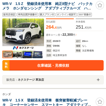
WR-V 1.5 Z 登録済未使用車 純正8型ナビ バックカ
メラ ホンダセンシング アダプティブクルーズ ハー
フレザーシート コーナーセンサー スマートキー
販売店保証
車両品質評価書付
購入プラン付
オンライン相談可
360°画像付
LEDヘッド/フロントフォグ 純正17インチAW オート
エアコン
支払総額
本体価格
264.
251.
6
4
万円
万円
22,300
通常ローン
月々
円
年式
2026
年
走行
26
km
車検
'29/06
修復
なし
保証
保証付
整備
法定整備無
住所
埼玉県草加市
無
在庫確認・見積依頼
料
販売店：
ネクステージ 草加店
ホンダ
WR-V 1.5 X 登録済未使用車 衝突被害軽減ブレー
キ コーナーセンサー スマートキー アダクティブク