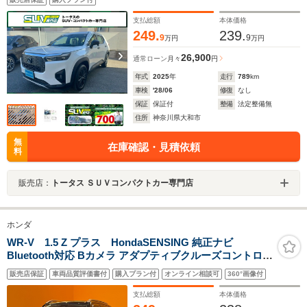
支払総額
本体価格
249.
239.
9
9
万円
万円
26,900
通常ローン
月々
円
年式
2025
年
走行
789
km
車検
'28/06
修復
なし
保証
保証付
整備
法定整備無
住所
神奈川県大和市
無
在庫確認・見積依頼
料
販売店：
トータス ＳＵＶコンパクトカー専門店
ホンダ
WR-V 1.5 Z プラス HondaSENSING 純正ナビ
Bluetooth対応 Bカメラ アダプティブクルーズコントロー
ル LEDヘッドライト フォグライト スマートキー プッシ
販売店保証
車両品質評価書付
購入プラン付
オンライン相談可
360°画像付
ュスタート 革巻きステアリング パドルシフト 純正アルミ
ホイール
支払総額
本体価格