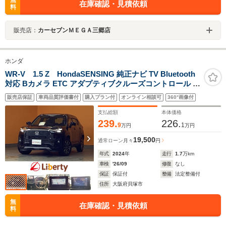
無
在庫確認・見積依頼
料
販売店：
カーセブンＭＥＧＡ三郷店
ホンダ
WR-V 1.5 Z HondaSENSING 純正ナビ TV Bluetooth
対応 Bカメラ ETC アダプティブクルーズコントロール 革
巻きステアリング LEDヘッドライト フォグライト スマー
販売店保証
車両品質評価書付
購入プラン付
オンライン相談可
360°画像付
トキー プッシュスタート 純正アルミホイール
支払総額
本体価格
239.
226.
9
1
万円
万円
19,500
通常ローン
月々
円
年式
2024
年
走行
1.7
万km
車検
'26/09
修復
なし
保証
保証付
整備
法定整備付
住所
大阪府貝塚市
無
在庫確認・見積依頼
料