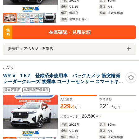
年式
2025
年
走行
30
km
車検
'28/10
修復
なし
保証
保証付
整備
法定整備無
住所
宮城県石巻市
無
在庫確認・見積依頼
料
販売店：
アベカツ 石巻店
ホンダ
WR-V 1.5 Z 登録済未使用車 バックカメラ 衝突軽減
レーダークルーズ 禁煙車 コーナーセンサー スマートキー
LEDヘッド オートハイビーム ETC 車線逸脱警報 誤発進
販売店保証
車両品質評価書付
抑制 オートエアコン LEDフォグ
支払総額
本体価格
229.
221.
9
5
万円
万円
26,500
通常ローン
月々
円
年式
2025
年
走行
30
km
車検
'28/10
修復
なし
保証
保証付
整備
法定整備無