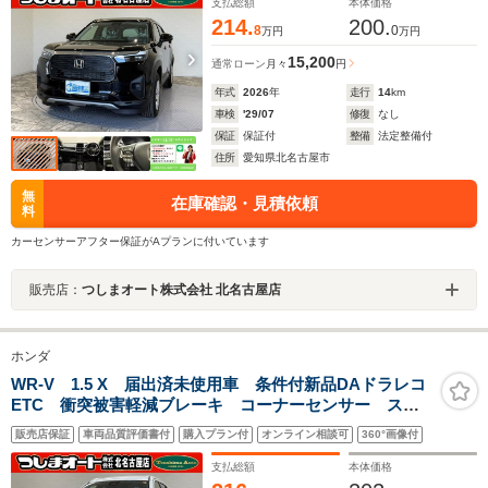
ミラー 禁煙車
支払総額
本体価格
214.
200.
8
0
万円
万円
15,200
通常ローン
月々
円
年式
2026
年
走行
14
km
車検
'29/07
修復
なし
保証
保証付
整備
法定整備付
住所
愛知県北名古屋市
無
在庫確認・見積依頼
料
カーセンサーアフター保証がAプランに付いています
販売店：
つしまオート株式会社 北名古屋店
ホンダ
WR-V 1.5 X 届出済未使用車 条件付新品DAドラレコ
ETC 衝突被害軽減ブレーキ コーナーセンサー スマ
ートキー アダクティブクルコン LEDヘッドライト
販売店保証
車両品質評価書付
購入プラン付
オンライン相談可
360°画像付
オートエアコン バックカメラ 横滑り防止機能 電格
ミラー 禁煙車
支払総額
本体価格