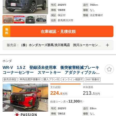
年式
2025
年
走行
703
km
車検
'28/09
修復
なし
保証
保証付
整備
法定整備付
住所
群馬県渋川市
無
在庫確認・見積依頼
料
販売店：
（株）ホンダカーズ群馬 渋川有馬店 渋川ユーカーセンター
ホンダ
WR-V 1.5 Z 登録済未使用車 衝突被害軽減ブレーキ
コーナーセンサー スマートキー アダクティブクルー
ズコントロール LEDヘッドライト バックカメラ ア
販売店保証
車両品質評価書付
購入プラン付
オンライン相談可
360°画像付
ルミホイール 電動格納ドアミラー オートエアコン
保証あり
支払総額
本体価格
224.
213.
9
5
万円
万円
12,300
残価ローン
月々
円
年式
2025
年
走行
33
km
車検
'28/12
修復
なし