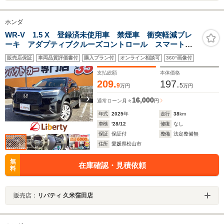
ホンダ
WR-V 1.5 X 登録済未使用車 禁煙車 衝突軽減ブレ
ーキ アダプティブクルーズコントロール スマートキ
ー バックカメラ 電動格納ミラー パワーステアリン
販売店保証
車両品質評価書付
購入プラン付
オンライン相談可
360°画像付
グ パワーウインドウ 運転席エアバック 助手席エア
バック
支払総額
本体価格
209.
197.
9
5
万円
万円
16,000
通常ローン
月々
円
年式
2025
年
走行
38
km
車検
'28/12
修復
なし
保証
保証付
整備
法定整備無
住所
愛媛県松山市
無
在庫確認・見積依頼
料
販売店：
リバティ 久米窪田店