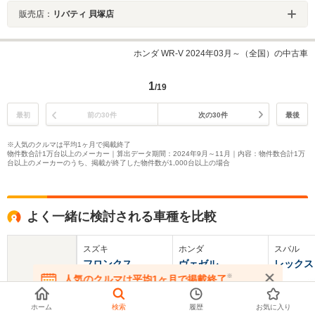
販売店：
リバティ 貝塚店
ホンダ WR-V 2024年03月～（全国）の中古車
1
/19
最初
前の30件
次の30件
最後
※人気のクルマは平均1ヶ月で掲載終了
物件数合計1万台以上のメーカー｜算出データ期間：2024年9月～11月｜内容：物件数合計1万
台以上のメーカーのうち、掲載が終了した物件数が1,000台以上の場合
よく一緒に検討される車種を比較
スズキ
ホンダ
スバル
フロンクス
ヴェゼル
レックス
※
人気のクルマは平均1ヶ月で掲載終了
基本情報
在庫が無くなる前にお問い合わせください
ホーム
検索
履歴
お気に入り