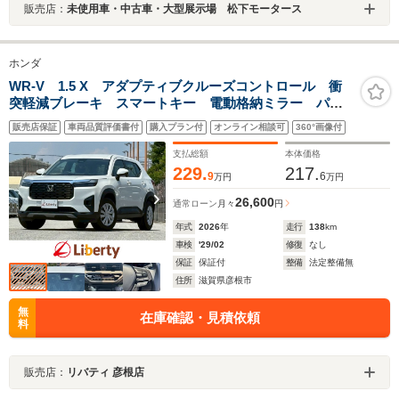
販売店：
未使用車・中古車・大型展示場 松下モータース
ホンダ
WR-V 1.5 X アダプティブクルーズコントロール 衝
突軽減ブレーキ スマートキー 電動格納ミラー パワ
ーステアリング パワーウインドウ バックカメラ オ
販売店保証
車両品質評価書付
購入プラン付
オンライン相談可
360°画像付
ートエアコン
支払総額
本体価格
229.
217.
9
6
万円
万円
26,600
通常ローン
月々
円
年式
2026
年
走行
138
km
車検
'29/02
修復
なし
保証
保証付
整備
法定整備無
住所
滋賀県彦根市
無
在庫確認・見積依頼
料
販売店：
リバティ 彦根店