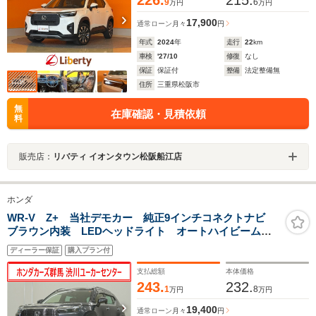
9
6
万円
万円
17,900
通常ローン
月々
円
年式
2024
年
走行
22
km
車検
'27/10
修復
なし
保証
保証付
整備
法定整備無
住所
三重県松阪市
無
在庫確認・見積依頼
料
販売店：
リバティ イオンタウン松阪船江店
ホンダ
WR-V Z+ 当社デモカー 純正9インチコネクトナビ
ブラウン内装 LEDヘッドライト オートハイビーム
アダプティブクルーズコントロール レーンキープアシ
ディーラー保証
購入プラン付
スト サイドエアバッグ・サイドカーテンエアバッグ
ETC
支払総額
本体価格
243.
232.
1
8
万円
万円
19,400
通常ローン
月々
円