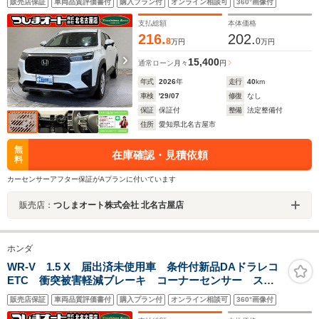
販売店保証
車両品質評価書付
購入プラン付
オンライン相談可
360°画像付
オートエアコン バックカメラ 横滑り防止機能 電格
ミラー 禁煙車
支払総額
本体価格
216.
202.
8
0
万円
万円
15,400
通常ローン
月々
円
年式
2026
年
走行
40
km
車検
'29/07
修復
なし
保証
保証付
整備
法定整備付
住所
愛知県北名古屋市
無
在庫確認・見積依頼
料
カーセンサーアフター保証がAプランに付いています
販売店：
つしまオート株式会社 北名古屋店
ホンダ
WR-V 1.5 X 届出済未使用車 条件付新品DAドラレコ
ETC 衝突被害軽減ブレーキ コーナーセンサー スマ
ートキー アダクティブクルコン LEDヘッドライト
販売店保証
車両品質評価書付
購入プラン付
オンライン相談可
360°画像付
オートエアコン バックカメラ 横滑り防止機能 電格