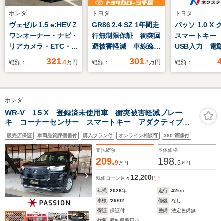
ホンダ
トヨタ
トヨタ
ヴェゼル 1.5 e:HEV Z
GR86 2.4 SZ 1年間走
パッソ 1.0 X
ワンオーナー・ナビ・
行無制限保証 衝突回
スマートキー
リアカメラ・ETC・パ
避被害軽減 車線逸脱
USB入力 電
ワーテールゲート・ブ
警報機能 メモリナ
ミラー シー
321
301
総額：
.4
万円
総額：
.7
万円
総額：
ラインドスポットイン
ビ フルセグTV バ
ー
フォメーション・LED
ックカメラ ETC ク
ヘッドライト・オート
ルーズコントロール
ホンダ
エアコン・シートヒー
LEDヘッドライト
ター・スマートキー・
DVD再生 スマート
WR-V 1.5 X 登録済未使用車 衝突被害軽減ブレー
キ コーナーセンサー スマートキー アダクティブク
レザーステアリング・
キー オートエアコン
ルーズコントロール LEDヘッドライト オートエアコ
取説・記録簿
販売店保証
車両品質評価書付
購入プラン付
オンライン相談可
360°画像付
ン パワーウインドウ バックカメラ 横滑り防止機
能 電格ミラー
支払総額
本体価格
209.
198.
9
5
万円
万円
12,200
残価ローン
月々
円
年式
2026
年
走行
42
km
車検
'29/02
修復
なし
保証
保証付
整備
法定整備無
住所
愛知県豊田市