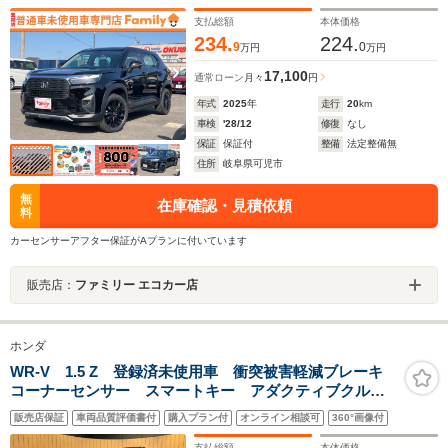
止装置 フォグランプ アルミホイール オートマチックハイ
ビーム 禁煙車
支払総額
本体価格
234.
224.
9
0
万円
万円
17,100
通常ローン
月々
円
年式
2025
年
走行
20
km
車検
'28/12
修復
なし
保証
保証付
整備
法定整備無
住所
岐阜県可児市
無
在庫確認・見積依頼
料
カーセンサーアフター保証がAプランに付いています
販売店：
ファミリー エコカー店
ホンダ
WR-V 1.5 Z 登録済未使用車 衝突被害軽減ブレーキ
コーナーセンサー スマートキー アダクティブクルー
ズコントロール LEDヘッドライト 電動格納ドアミラ
販売店保証
車両品質評価書付
購入プラン付
オンライン相談可
360°画像付
ー オートエアコン 横滑り防止機能 純正アルミホイ
ール
支払総額
本体価格