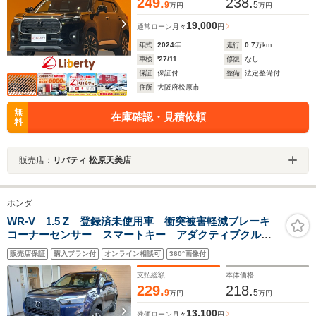
249.
238.
9
5
万円
万円
19,000
通常ローン
月々
円
年式
2024
年
走行
0.7
万km
車検
'27/11
修復
なし
保証
保証付
整備
法定整備付
住所
大阪府松原市
無
在庫確認・見積依頼
料
販売店：
リバティ 松原天美店
ホンダ
WR-V 1.5 Z 登録済未使用車 衝突被害軽減ブレーキ
コーナーセンサー スマートキー アダクティブクルー
ズコントロール LEDヘッドライト バックカメラ ア
販売店保証
購入プラン付
オンライン相談可
360°画像付
ルミホイール 横滑り防止機能 光軸調整機能 オート
エアコン
支払総額
本体価格
229.
218.
9
5
万円
万円
13,100
残価ローン
月々
円