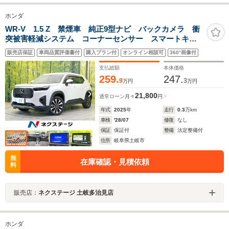
ホンダ
WR-V 1.5 Z 禁煙車 純正9型ナビ バックカメラ 衝
突被害軽減システム コーナーセンサー スマートキ
ー LEDヘッド ビルトインETC 純正17インチアル
販売店保証
車両品質評価書付
購入プラン付
オンライン相談可
360°画像付
ミ オートハイビーム オートエアコン
支払総額
本体価格
259.
247.
9
3
万円
万円
21,800
通常ローン
月々
円
年式
2025
年
走行
0.3
万km
車検
'28/07
修復
なし
保証
保証付
整備
法定整備付
住所
岐阜県土岐市
無
在庫確認・見積依頼
料
販売店：
ネクステージ 土岐多治見店
ホンダ