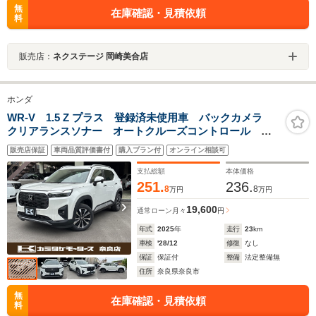
無
在庫確認・見積依頼
料
販売店：
ネクステージ 岡崎美合店
ホンダ
WR-V 1.5 Z プラス 登録済未使用車 バックカメラ
クリアランスソナー オートクルーズコントロール レ
ーンアシスト 衝突被害軽減システム オートライト
販売店保証
車両品質評価書付
購入プラン付
オンライン相談可
LEDヘッドランプ アルミホイール スマートキー 電
動格納ミラー
支払総額
本体価格
251.
236.
8
8
万円
万円
19,600
通常ローン
月々
円
年式
2025
年
走行
23
km
車検
'28/12
修復
なし
保証
保証付
整備
法定整備無
住所
奈良県奈良市
無
在庫確認・見積依頼
料