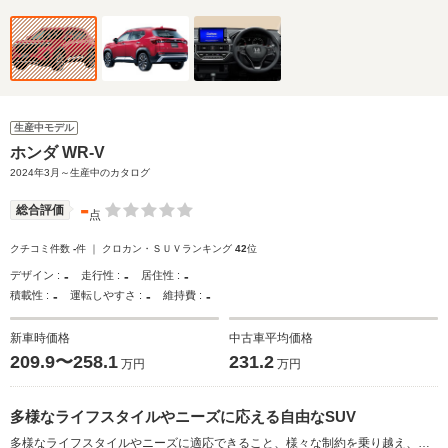
生産中モデル
ホンダ WR-V
2024年3月～生産中のカタログ
-
総合評価
点
クチコミ件数
-
件 ｜ クロカン・ＳＵＶランキング
42
位
-
-
-
デザイン :
走行性 :
居住性 :
-
-
-
積載性 :
運転しやすさ :
維持費 :
新車時価格
中古車平均価格
209.9〜258.1
231.2
万円
万円
多様なライフスタイルやニーズに応える自由なSUV
多様なライフスタイルやニーズに適応できること、様々な制約を乗り越え、自由に自分らしいスタイルで生きることをコンセプトにつくられたSUV。スタイリングから安心と信頼を感じられるようなエクステリア。シンプルで水平基調のデザインとし、スイッチ類を中央に配置することで、運転しやすい空間に仕立てられたインテリアを実現。パワートレインは、静粛性と高出力を両立させた、1.5L DOHC i-VTECとなる。CVTは、バイワイヤとの協調制御、「G-design Shift」が採用され、リニアな加速フィールが追求されている。先進の安全運転支援システム「ホンダセンシング」が全車に採用され、フロントワイドビューカメラと前後8つのソナーセンサーにより、さらなる安心・安全が実現された。（2024.3）