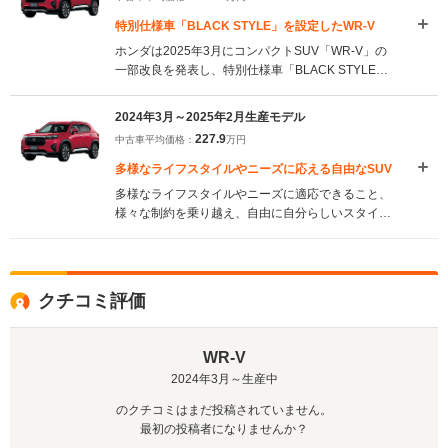
特別仕様車「BLACK STYLE」を設定したWR-V
ホンダは2025年3月にコンパクトSUV「WR-V」の
一部改良を発表し、特別仕様車「BLACK STYLE」
を「Z」および「Z+」グレードに設定した。今回の
改良でインパネ下部やリアドアにソフトパッドを追
2024年3月～2025年2月生産モデル
加し、内装にはブラウンのフルプライムスムースシ
227.9
中古車平均価格：
万円
ートを採用することで、上質な室内空間を実現し
た。また、新たな外装色「オブシダンブルー・パー
多様なライフスタイルやニーズに応える自由なSUV
ル」が追加されている。特別仕様車「BLACK
多様なライフスタイルやニーズに適応できること、
STYLE」は、アウタードアハンドルやシャークフィ
様々な制約を乗り越え、自由に自分らしいスタイル
ンアンテナにクリスタルブラック・パールが採用さ
で生きることをコンセプトにつくられたSUV。スタ
れ、17インチアルミホイールや本革巻ステアリング
イリングから安心と信頼を感じられるようなエクス
ホイールなど、ブラックを基調としたパーツにより
テリア。シンプルで水平基調のデザインとし、スイ
洗練されたスタイルをもたせている。（2025.3）
ッチ類を中央に配置することで、運転しやすい空間
クチコミ評価
に仕立てられたインテリアを実現。パワートレイン
は、静粛性と高出力を両立させた、1.5L DOHC i-
VTECとなる。CVTは、バイワイヤとの協調制御、
WR-V
「G-design Shift」が採用され、リニアな加速フィー
2024年3月～生産中
ルが追求されている。先進の安全運転支援システム
「ホンダセンシング」が全車に採用され、フロント
のクチコミはまだ投稿されていません。
ワイドビューカメラと前後8つのソナーセンサーによ
最初の投稿者になりませんか？
り、さらなる安心・安全が実現された。（2024.3）