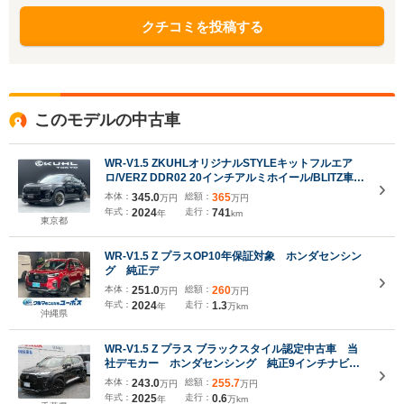
クチコミを投稿する
このモデルの中古車
WR-V1.5 ZKUHLオリジナルSTYLEキットフルエア
ロ/VERZ DDR02 20インチアルミホイール/BLITZ車高
調/禁煙車/ホンダセンシング/LEDヘッドライ
本体：
345.0
総額：
365
万円
万円
ト/ETC2.0/アダプティブクルーズ
年式：
2024
走行：
741
年
km
東京都
WR-V1.5 Z プラスOP10年保証対象 ホンダセンシン
グ 純正デ
本体：
251.0
総額：
260
万円
万円
年式：
2024
走行：
1.3
年
万km
沖縄県
WR-V1.5 Z プラス ブラックスタイル認定中古車 当
社デモカー ホンダセンシング 純正9インチナビ
純正17インチアルミ フルセグTV バックカメラ
本体：
243.0
総額：
255.7
万円
万円
LEDヘッドライト LEDフォグライト パドルシフト
年式：
2025
走行：
0.6
年
万km