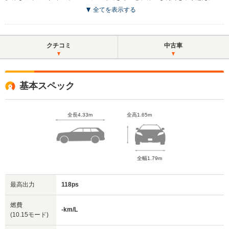
全てを表示する
クチコミ
中古車
基本スペック
全長4.33m
全高1.65m
全幅1.79m
最高出力
118ps
燃費
-km/L
(10.15モード)