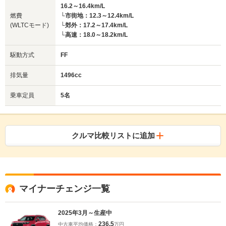
16.2～16.4km/L
燃費
└市街地：12.3～12.4km/L
(WLTCモード)
└郊外：17.2～17.4km/L
└高速：18.0～18.2km/L
駆動方式
FF
排気量
1496cc
乗車定員
5名
クルマ比較リストに追加
マイナーチェンジ一覧
2025年3月～生産中
236.5
中古車平均価格：
万円