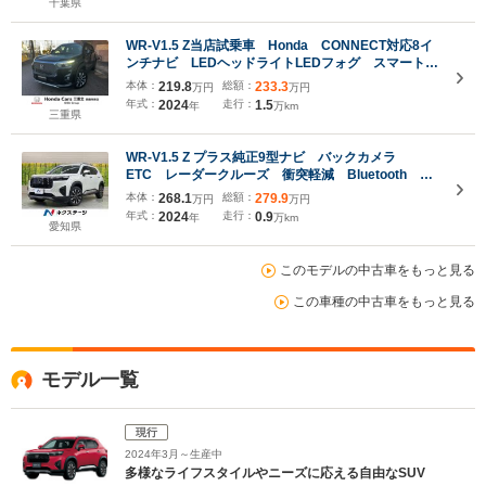
千葉県
WR-V1.5 Z当店試乗車 Honda CONNECT対応8イ
ンチナビ LEDヘッドライトLEDフォグ スマートキ
ー 衝突抑制ブレーキ サイドエアバック レーンキ
本体：
219.8
総額：
233.3
万円
万円
ープ 17インチアルミホイール コンビシート 本革
年式：
2024
走行：
1.5
年
万km
巻きステアリング
三重県
WR-V1.5 Z プラス純正9型ナビ バックカメラ
ETC レーダークルーズ 衝突軽減 Bluetooth
LEDヘッドライト LEDフォグ ドラレコ 純正アル
本体：
268.1
総額：
279.9
万円
万円
ミ ルーフレール オートライト オートエアコン
年式：
2024
走行：
0.9
年
万km
愛知県
このモデルの中古車をもっと見る
この車種の中古車をもっと見る
モデル一覧
現行
2024年3月～生産中
多様なライフスタイルやニーズに応える自由なSUV