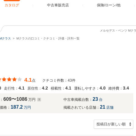
カタログ
中古車販売店
保険/ローン/他
メルセデス・ベンツ Mク
Mクラス
Mクラスの口コミ・クチコミ・評価・評判一覧
4.1
点
クチコミ件数：43件
0
4.1
4.2
4.1
4.0
3.4
走行性：
居住性：
積載性：
運転しやすさ：
維持費：
609〜1086
23
：
万円
中古車掲載台数：
台
187.2
21
価格：
万円
掲載されている店舗：
店舗