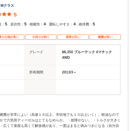
 Mクラス
5
5
5
4
4
5
性：
居住性：
積載性：
運転しやすさ：
維持費：
乗り心地が良い
小回りが利く
視界が広い
燃費が良い
グレード
ML350 ブルーテック 4マチック
4WD
所有期間
2013/3～
、燃費が非常によい（高速１６以上、市街地でも１０以上いく）。軽油なので
かで六気筒ディーゼルはとてもなめらか。 ・故障がない。 ・トルクが大きく
 ・広くて座面も高くて解放感があり、一度はまると病みつきになる（自分自