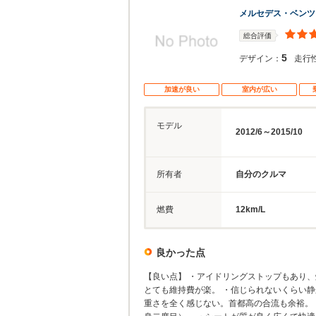
メルセデス・ベンツ
総合評価
5
デザイン：
走行
加速が良い
室内が広い
モデル
2012/6～2015/10
所有者
自分のクルマ
燃費
12km/L
良かった点
【良い点】 ・アイドリングストップもあり
とても維持費が楽。 ・信じられないくらい静
重さを全く感じない。首都高の合流も余裕。