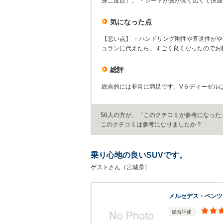
身二度目）。 ・シートが質が良く広くて快適
気になった点
【悪い点】 ・ハンドリング剛性や直進性が
ュランに代えたら、すごく良くなったのでお
総評
総合的には非常に満足です。V６ディーゼル
56人の方が、「このクチコミが参考になった
このクチコミは参考になりましたか？
乗り心地の良いSUVです。
ゲストさん（宮城県）
メルセデス・ベンツ
総合評価