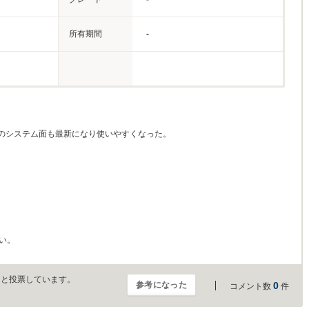
所有期間
-
のシステム面も最新になり使いやすくなった。
い。
」と投票しています。
参考になった
0
コメント数
件