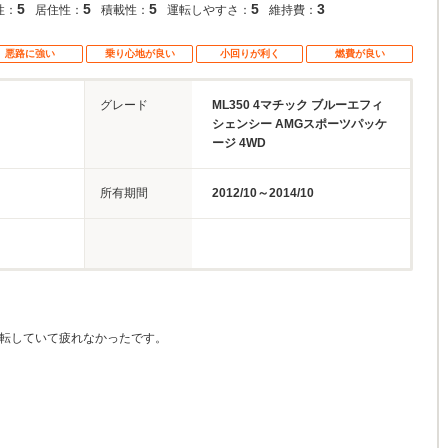
5
5
5
5
3
性：
居住性：
積載性：
運転しやすさ：
維持費：
悪路に強い
乗り心地が良い
小回りが利く
燃費が良い
グレード
ML350 4マチック ブルーエフィ
シェンシー AMGスポーツパッケ
ージ 4WD
所有期間
2012/10～2014/10
運転していて疲れなかったです。