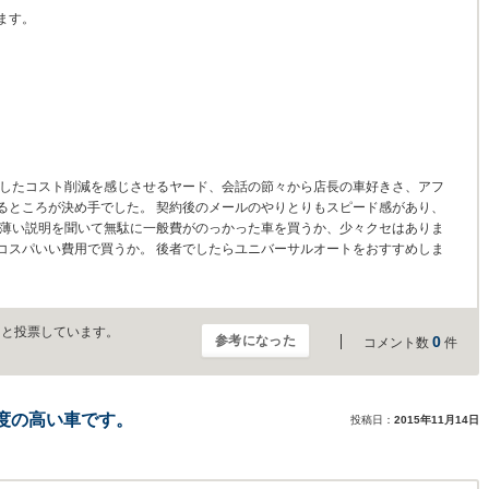
ます。
底したコスト削減を感じさせるヤード、会話の節々から店長の車好きさ、アフ
るところが決め手でした。 契約後のメールのやりとりもスピード感があり、
に薄い説明を聞いて無駄に一般費がのっかった車を買うか、少々クセはありま
コスパいい費用で買うか。 後者でしたらユニバーサルオートをおすすめしま
」と投票しています。
参考になった
0
コメント数
件
度の高い車です。
投稿日：
2015年11月14日