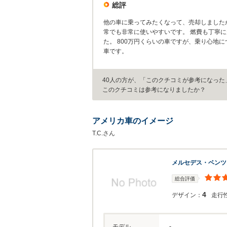
総評
他の車に乗ってみたくなって、売却しました
常でも非常に使いやすいです。 燃費も丁寧に
た。 800万円くらいの車ですが、乗り心地
車です。
40人の方が、「このクチコミが参考になった
このクチコミは参考になりましたか？
アメリカ車のイメージ
T.C.さん
メルセデス・ベンツ
総合評価
4
デザイン：
走行
モデル
-