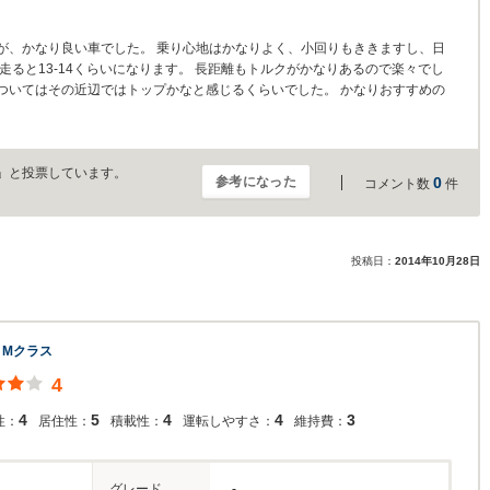
が、かなり良い車でした。 乗り心地はかなりよく、小回りもききますし、日
走ると13-14くらいになります。 長距離もトルクがかなりあるので楽々でし
についてはその近辺ではトップかなと感じるくらいでした。 かなりおすすめの
」と投票しています。
参考になった
0
コメント数
件
投稿日：
2014年10月28日
 Mクラス
4
4
5
4
4
3
性：
居住性：
積載性：
運転しやすさ：
維持費：
グレード
-