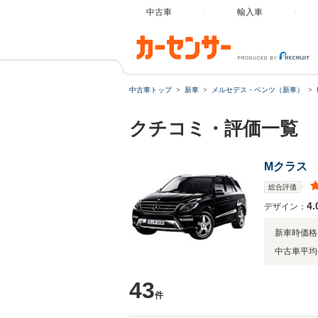
中古車
輸入車
中古車トップ
新車
メルセデス・ベンツ（新車）
クチコミ・評価一覧
Mクラス
総合評価
4.
デザイン：
新車時価格
中古車平均
43
件