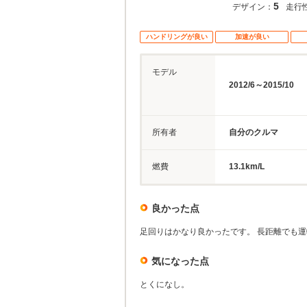
5
デザイン：
走行
ハンドリングが良い
加速が良い
モデル
2012/6～2015/10
所有者
自分のクルマ
燃費
13.1km/L
良かった点
足回りはかなり良かったです。 長距離でも
気になった点
とくになし。