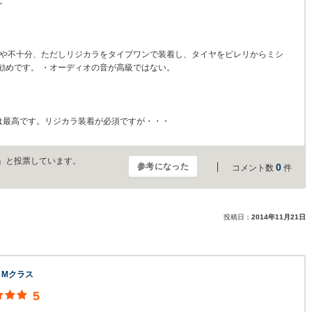
。
やや不十分、ただしリジカラをタイプワンで装着し、タイヤをピレリからミシ
勧めです。 ・オーディオの音が高級ではない。
は最高です。リジカラ装着が必須ですが・・・
」と投票しています。
参考になった
0
コメント数
件
投稿日：
2014年11月21日
 Mクラス
5