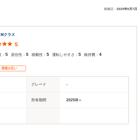
投稿日：
2025年9月7日
 Mクラス
5
5
5
5
5
4
性：
居住性：
積載性：
運転しやすさ：
維持費：
荷室が広い
グレード
-
所有期間
2025/8～