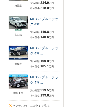
234.9
支払総額
万円
埼玉県
218.0
本体価格
万円
ML350 ブルーテッ
ク 4マ…
149.8
支払総額
万円
富山県
140.6
本体価格
万円
ML350 ブルーテッ
ク 4マ…
199.9
支払総額
万円
大阪府
185.1
本体価格
万円
ML350 ブルーテッ
ク 4マ…
219.5
支払総額
万円
神奈川県
199.8
本体価格
万円
Mクラスの中古車全てを見る