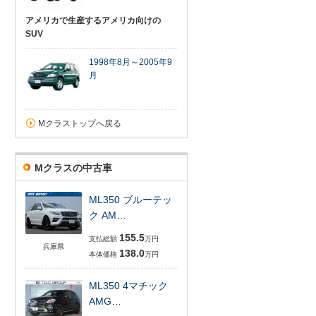
アメリカで生産するアメリカ向けの
SUV
1998年8月～2005年9
月
Mクラストップへ戻る
Mクラスの中古車
ML350 ブルーテッ
ク AM…
155.5
支払総額
万円
兵庫県
138.0
本体価格
万円
ML350 4マチック
AMG…