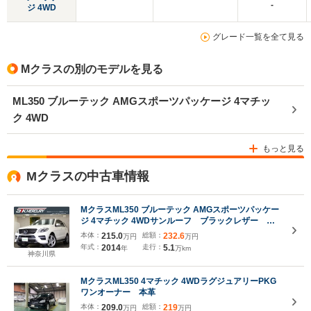
-
ジ 4WD
グレード一覧を全て見る
Mクラスの別のモデルを見る
ML350 ブルーテック AMGスポーツパッケージ 4マチッ
ク 4WD
もっと見る
Mクラスの中古車情報
MクラスML350 ブルーテック AMGスポーツパッケー
ジ 4マチック 4WDサンルーフ ブラックレザー シ
ートヒーター 純正ナビ 地デジ 360度カメラ
本体：
215.0
総額：
232.6
万円
万円
Bluetooth ETC プレセーフブレーキ ACC ブラ
年式：
2014
走行：
5.1
年
万km
インドスポット オートテールゲート
神奈川県
MクラスML350 4マチック 4WDラグジュアリーPKG
ワンオーナー 本革
本体：
209.0
総額：
219
万円
万円