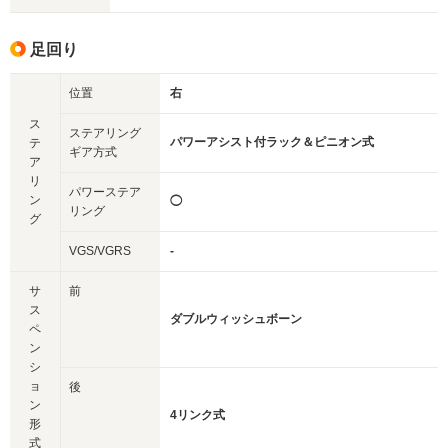
足回り
位置
右
ス
ステアリング
パワーアシスト付ラック＆ピニオン式
テ
ギア方式
ア
リ
パワーステア
ン
◯
リング
グ
VGS/VGRS
-
サ
前
ス
ダブルウィッシュボーン
ペ
ン
シ
ョ
後
ン
4リンク式
形
式