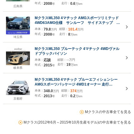
年式：
2008
走行：
0.6
年
万km
広島県
MクラスML350 4マチック AMGスポーツリミテッド
4WD63AMG仕様 サンルーフ サイドステップ 後
席モニター 474ペリドットブラウンナビ Bカメ
本体：
79.8
総額：
101.4
万円
万円
ラ ハーフレザー Pバックドア 禁煙 HID ETC
年式：
2008
走行：
8
年
万km
埼玉県
MクラスML350 ブルーテック 4マチック 4WDヴァル
ドブラックバイソン
本体：
応談
総額：
---万円
走行：
19
年式：
2015
万km
年
岐阜県
MクラスML350 4マチック ブルーエフィシェンシー
AMGスポーツパッケージ 4WD1オーナー 走行
2000km AMGスポーツパッケージ コンフォートパッ
本体：
348.0
総額：
374
万円
万円
ケージ ルーフレール 19インチAW 360度カメラ ブラ
年式：
2013
走行：
0.2
年
万km
ックレザーシート シートヒーター クルーズコントロ
京都府
ール パークセンサー
Mクラスの中古車全てを見る
Mクラス(2012年6月～2015年10月生産モデル)の中古車全てを見る