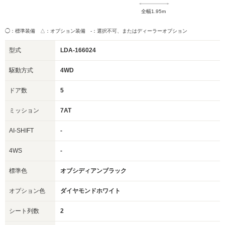
全幅1.95m
◯：標準装備 △：オプション装備
-：選択不可、またはディーラーオプション
型式
LDA-166024
駆動方式
4WD
ドア数
5
ミッション
7AT
AI-SHIFT
-
4WS
-
標準色
オブシディアンブラック
オプション色
ダイヤモンドホワイト
シート列数
2