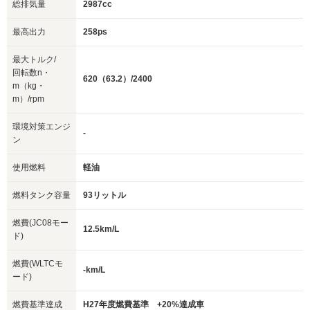
総排気量
2987cc
最高出力
258ps
最大トルク/
回転数n・
620（63.2）/2400
m（kg・
m）/rpm
環境対策エンジ
-
ン
使用燃料
軽油
燃料タンク容量
93リットル
燃費(JC08モー
12.5km/L
ド)
燃費(WLTCモ
-km/L
ード)
燃費基準達成
H27年度燃費基準 +20%達成車