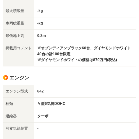
最大積載量
-kg
車両総重量
-kg
最低地上高
0.2m
掲載用コメント
※オブシディアンブラック60台、ダイヤモンドホワイト
40台の計100台限定
※ダイヤモンドホワイトの価格は870万円(税込)
エンジン
エンジン型式
642
種類
Ｖ型6気筒DOHC
過給器
ターボ
可変気筒装置
-