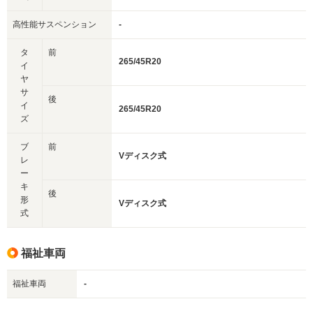
高性能サスペンション
-
タ
前
265/45R20
イ
ヤ
サ
後
イ
265/45R20
ズ
ブ
前
Vディスク式
レ
ー
キ
後
形
Vディスク式
式
福祉車両
福祉車両
-