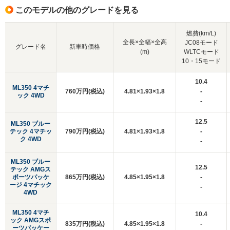
このモデルの他のグレードを見る
燃費(km/L)
全長×全幅×全高
JC08モード
グレード名
新車時価格
(m)
WLTCモード
10・15モード
10.4
ML350 4マチ
760万円(税込)
4.81×1.93×1.8
-
ック 4WD
-
12.5
ML350 ブルー
テック 4マチッ
790万円(税込)
4.81×1.93×1.8
-
ク 4WD
-
ML350 ブルー
12.5
テック AMGス
ポーツパッケ
865万円(税込)
4.85×1.95×1.8
-
ージ 4マチック
-
4WD
ML350 4マチ
10.4
ック AMGスポ
835万円(税込)
4.85×1.95×1.8
-
ーツパッケー