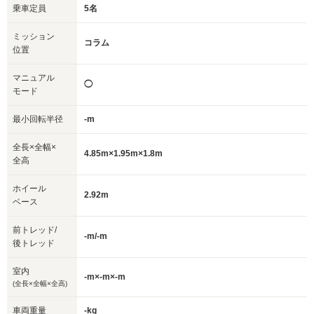
乗車定員
5名
ミッション
コラム
位置
マニュアル
◯
モード
最小回転半径
-m
全長×全幅×
4.85m×1.95m×1.8m
全高
ホイール
2.92m
ベース
前トレッド/
-m/-m
後トレッド
室内
-m×-m×-m
(全長×全幅×全高)
車両重量
-kg