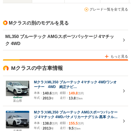
グレード一覧を全て見る
Mクラスの別のモデルを見る
ML350 ブルーテック AMGスポーツパッケージ 4マチッ
ク 4WD
もっと見る
Mクラスの中古車情報
MクラスML350 ブルーテック 4マチック 4WDワンオ
ーナー 4WD 純正ナビ
(FM/AM/TV/Bluetooth/CD) Bカメ ETC パワーシ
本体：
140.6
総額：
149.8
万円
万円
ート(運転席・助手席) シートヒーター レーンキー
年式：
2013
走行：
13.8
年
万km
プアシスト 衝突軽減ブレーキ コーナーセンサー
富山県
MクラスML350 ブルーテック AMGスポーツパッケー
ジ 4マチック 4WDパナメリカーナグリル 黒革 クルコ
ン 純正HDDナビ 地デジハーマンカードン 360°カメラ
本体：
138.0
総額：
155.5
万円
万円
19AW 禁煙 正規D車 下取車
年式：
2013
走行：
9.5
年
万km
兵庫県