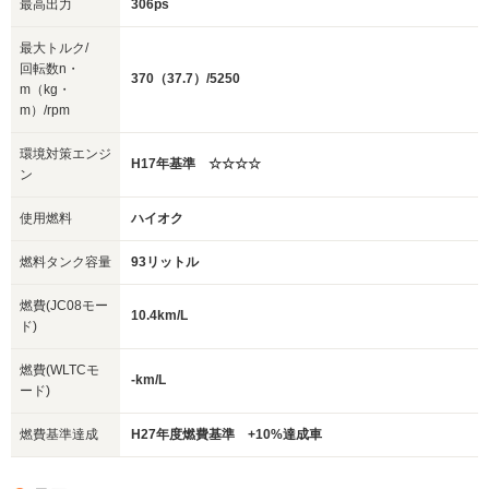
最高出力
306ps
最大トルク/
回転数n・
370（37.7）/5250
m（kg・
m）/rpm
環境対策エンジ
H17年基準 ☆☆☆☆
ン
使用燃料
ハイオク
燃料タンク容量
93リットル
燃費(JC08モー
10.4km/L
ド)
燃費(WLTCモ
-km/L
ード)
燃費基準達成
H27年度燃費基準 +10%達成車