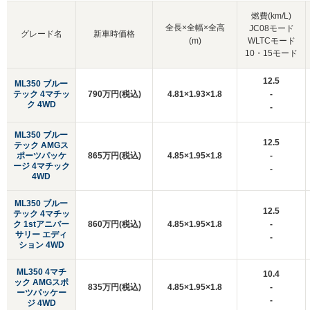
燃費(km/L)
全長×全幅×全高
JC08モード
グレード名
新車時価格
(m)
WLTCモード
10・15モード
12.5
ML350 ブルー
テック 4マチッ
790万円(税込)
4.81×1.93×1.8
-
ク 4WD
-
ML350 ブルー
12.5
テック AMGス
ポーツパッケ
865万円(税込)
4.85×1.95×1.8
-
ージ 4マチック
-
4WD
ML350 ブルー
12.5
テック 4マチッ
ク 1stアニバー
860万円(税込)
4.85×1.95×1.8
-
サリー エディ
-
ション 4WD
ML350 4マチ
10.4
ック AMGスポ
835万円(税込)
4.85×1.95×1.8
-
ーツパッケー
-
ジ 4WD