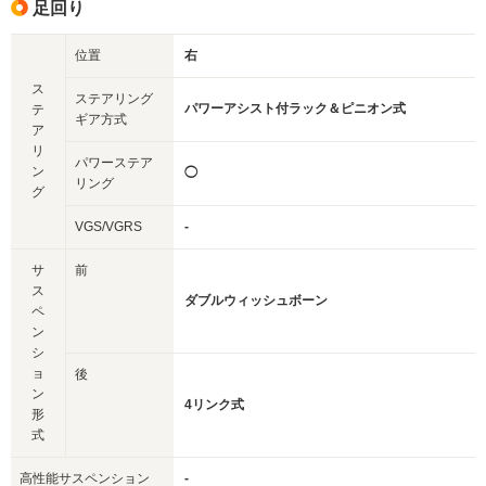
足回り
位置
右
ス
ステアリング
パワーアシスト付ラック＆ピニオン式
テ
ギア方式
ア
リ
パワーステア
ン
◯
リング
グ
VGS/VGRS
-
サ
前
ス
ダブルウィッシュボーン
ペ
ン
シ
ョ
後
ン
4リンク式
形
式
高性能サスペンション
-