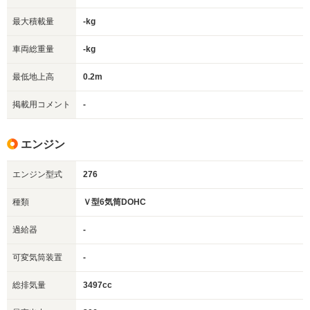
最大積載量
-kg
車両総重量
-kg
最低地上高
0.2m
掲載用コメント
-
エンジン
エンジン型式
276
種類
Ｖ型6気筒DOHC
過給器
-
可変気筒装置
-
総排気量
3497cc