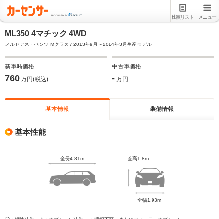
比較リスト
メニュー
ML350 4マチック 4WD
メルセデス・ベンツ Mクラス / 2013年9月～2014年3月生産モデル
新車時価格
中古車価格
760
-
万円(税込)
万円
基本情報
装備情報
基本性能
全長4.81m
全高1.8m
全幅1.93m