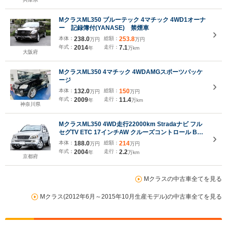
MクラスML350 ブルーテック 4マチック 4WD1オーナ
ー 記録簿付(YANASE) 禁煙車
本体：
238.0
総額：
253.8
万円
万円
年式：
2014
走行：
7.1
年
万km
大阪府
MクラスML350 4マチック 4WDAMGスポーツパッケ
ージ
本体：
132.0
総額：
150
万円
万円
年式：
2009
走行：
11.4
年
万km
神奈川県
MクラスML350 4WD走行22000km Stradaナビ フル
セグTV ETC 17インチAW クルーズコントロール Bカ
メラ
本体：
188.0
総額：
214
万円
万円
年式：
2004
走行：
2.2
年
万km
京都府
Mクラスの中古車全てを見る
Mクラス(2012年6月～2015年10月生産モデル)の中古車全てを見る