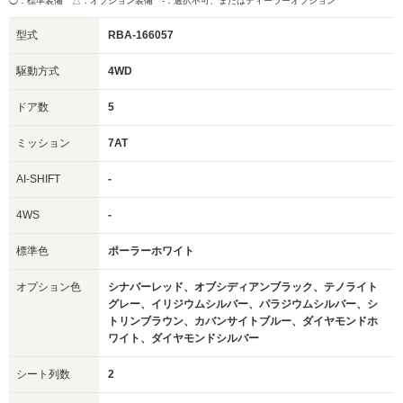
◯：標準装備 △：オプション装備
-：選択不可、またはディーラーオプション
型式
RBA-166057
駆動方式
4WD
ドア数
5
ミッション
7AT
AI-SHIFT
-
4WS
-
標準色
ポーラーホワイト
オプション色
シナバーレッド、オブシディアンブラック、テノライト
グレー、イリジウムシルバー、パラジウムシルバー、シ
トリンブラウン、カバンサイトブルー、ダイヤモンドホ
ワイト、ダイヤモンドシルバー
シート列数
2