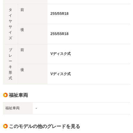
タ
前
255/55R18
イ
ヤ
サ
後
イ
255/55R18
ズ
ブ
前
Vディスク式
レ
ー
キ
後
形
Vディスク式
式
福祉車両
福祉車両
-
このモデルの他のグレードを見る