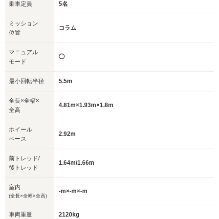
乗車定員
5名
ミッション
コラム
位置
マニュアル
◯
モード
最小回転半径
5.5m
全長×全幅×
4.81m×1.93m×1.8m
全高
ホイール
2.92m
ベース
前トレッド/
1.64m/1.66m
後トレッド
室内
-m×-m×-m
(全長×全幅×全高)
車両重量
2120kg