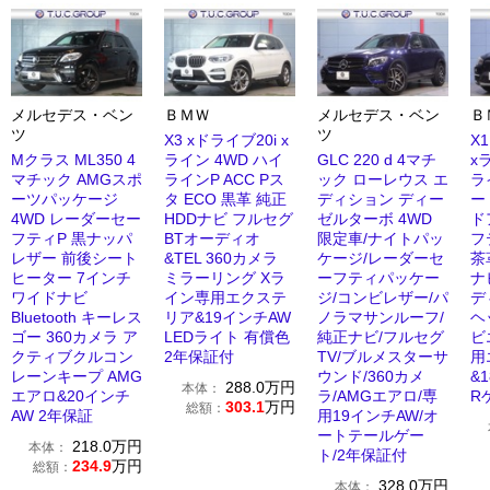
メルセデス・ベン
ＢＭＷ
メルセデス・ベン
Ｂ
ツ
ツ
X3 xドライブ20i x
X
Mクラス ML350 4
ライン 4WD ハイ
GLC 220 d 4マチ
x
マチック AMGスポ
ラインP ACC Pス
ック ローレウス エ
ラ
ーツパッケージ
タ ECO 黒革 純正
ディション ディー
ー
4WD レーダーセー
HDDナビ フルセグ
ゼルターボ 4WD
ド
フティP 黒ナッパ
BTオーディオ
限定車/ナイトパッ
フ
レザー 前後シート
&TEL 360カメラ
ケージ/レーダーセ
茶
ヒーター 7インチ
ミラーリング Xラ
ーフティパッケー
ナ
ワイドナビ
イン専用エクステ
ジ/コンビレザー/パ
デ
Bluetooth キーレス
リア&19インチAW
ノラマサンルーフ/
ヘ
ゴー 360カメラ ア
LEDライト 有償色
純正ナビ/フルセグ
ビ
クティブクルコン
2年保証付
TV/ブルメスターサ
用
レーンキープ AMG
ウンド/360カメ
&
288.0
万円
本体：
エアロ&20インチ
ラ/AMGエアロ/専
R
303.1
万円
総額：
AW 2年保証
用19インチAW/オ
ートテールゲー
218.0
万円
本体：
ト/2年保証付
234.9
万円
総額：
328.0
万円
本体：