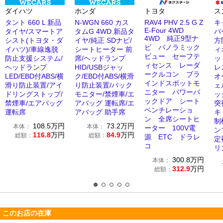
ダイハツ
ホンダ
トヨタ
ス
タント 660 L 新品
N-WGN 660 カス
RAV4 PHV 2.5 G Z
キ
E-Four 4WD
タイヤ/スマートア
タムG 4WD 新品タ
パ
4WD 純正9型ナ
シスト(トヨタ・ダ
イヤ/純正 SDナビ/
方
ビ パノラミック
イハツ)/車線逸脱
シートヒーター 前
ィ
ビュー セーフテ
防止支援システム/
席/ヘッドランプ
ッ
ィセンス レーダ
ヘッドランプ
HID/USBジャッ
レ
ークルコン ブラ
LED/EBD付ABS/横
ク/EBD付ABS/横滑
オ
インドスポットモ
滑り防止装置/アイ
り防止装置/バック
ェ
ニター パワーバ
ドリングストップ/
モニター/禁煙車/エ
ッ
ックドア シート
禁煙車/エアバッグ
アバッグ 運転席/エ
突
ベンチレーショ
運転席
アバッグ 助手席
キ
ン 全席シートヒ
制
108.5
万円
73.2
万円
本体：
本体：
ーター 100V電
ン
116.8
万円
84.9
万円
総額：
総額：
源 ETC ドラレ
定
コ
リ
300.8
万円
本体：
312.9
万円
総額：
このお店の在庫