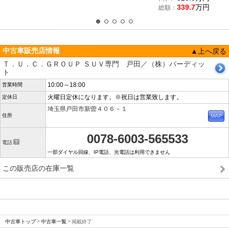
339.7
万円
総額：
中古車販売店情報
▲上へ戻る
Ｔ．Ｕ．Ｃ．ＧＲＯＵＰ ＳＵＶ専門 戸田／（株）バーディッ
ト
10:00～18:00
営業時間
火曜日定休になります。※祝日は営業致します。
定休日
埼玉県戸田市新曽４０６－１
住所
0078-6003-565533
電話
一部ダイヤル回線、IP電話、光電話は利用できません
この販売店の在庫一覧
中古車トップ
中古車一覧
掲載終了