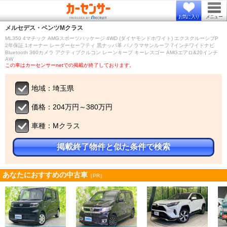
お気に入り
メニュー
メルセデス・ベンツ
Mクラス
ML350 4マチック AMGスポーツパッケージ 4WD (ダイヤモンドホワイト) エクスクルーシブP
2年保証 1オーナー レーダーセーフティ 黒ナッパ革 パノラマサンルーフ 7インチワイドナビ
Bluetooth 360カメラ アクティブクルコン レーンキープ キーレスゴー AMGエアロ&20インチ
AW
この車はカーセンサーnetでの掲載が終了しております。
地域：埼玉県
価格：204万円～380万円
車種：Mクラス
掲載終了物件と似た条件で検索
あなたにおすすめの中古車
［PR］