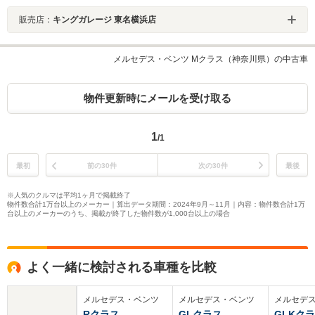
販売店：
キングガレージ 東名横浜店
メルセデス・ベンツ Mクラス（神奈川県）の中古車
物件更新時にメールを受け取る
1
/1
最初
前の30件
次の30件
最後
※人気のクルマは平均1ヶ月で掲載終了
物件数合計1万台以上のメーカー｜算出データ期間：2024年9月～11月｜内容：物件数合計1万
台以上のメーカーのうち、掲載が終了した物件数が1,000台以上の場合
よく一緒に検討される車種を比較
メルセデス・ベンツ
メルセデス・ベンツ
メルセデ
Rクラス
GLクラス
GLKク