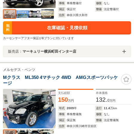
車検
車検整備付
修復
なし
保証
保証付
整備
法定整備付
住所
神奈川県大和市
無
在庫確認・見積依頼
料
カーセンサーアフター保証がBプランに付いています
販売店：
マーキュリー横浜町田インター店
メルセデス・ベンツ
Mクラス ML350 4マチック 4WD AMGスポーツパッケ
ージ
支払総額
本体価格
150
132.
0
万円
万円
年式
2009
年
走行
11.4
万km
車検
車検整備無
修復
なし
保証
保証無
整備
法定整備無
住所
神奈川県川崎市宮前区