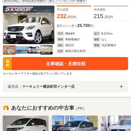
販売店保証
車両品質評価書付
購入プラン付
360°画像付
Bluetooth ETC プレセーフブレーキ ACC ブライン
ドスポット オートテールゲート
支払総額
本体価格
232.
215.
6
0
万円
万円
25,700
通常ローン
月々
円
年式
2014
年
走行
5.1
万km
車検
車検整備付
修復
なし
保証
保証付
整備
法定整備付
住所
神奈川県大和市
無
在庫確認・見積依頼
料
カーセンサーアフター保証がBプランに付いています
販売店：
マーキュリー横浜町田インター店
あなたにおすすめの中古車
［PR］