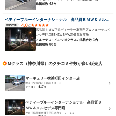
42
総掲載数
台
ベティーブルーインターナショナル 高品質ＢＭＷ＆メルセデス専門店
4.8
総合評価
点
高品質ＢＭＷ正規ディーラー車専門店＆メルセデスベ
ンツ専門店BENZ＆BMW高価買取実施
1
メルセデス・ベンツ Mクラスの
掲載台数
台
80
総掲載数
台
Mクラス（神奈川県）のクチコミ件数が多い販売店
マーキュリー横浜町田インター店
神奈川県大和市下鶴間１０－５
417
クチコミ：
件
ベティーブルーインターナショナル 高品質Ｂ
ＭＷ＆メルセデス専門店
神奈川県横浜市磯子区洋光台６－３－１２