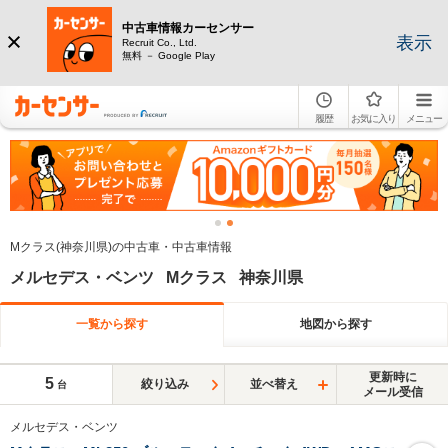
中古車情報カーセンサー
表示
Recruit Co., Ltd.
無料 － Google Play
履歴
お気に入り
メニュー
Mクラス(神奈川県)の中古車・中古車情報
メルセデス・ベンツ Mクラス 神奈川県
一覧から探す
地図から探す
更新時に
5
絞り込み
並べ替え
台
メール受信
メルセデス・ベンツ