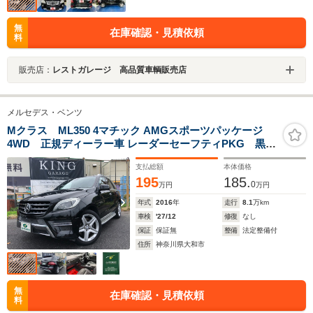
無
在庫確認・見積依頼
料
販売店：
レストガレージ 高品質車輌販売店
メルセデス・ベンツ
Mクラス ML350 4マチック AMGスポーツパッケージ
4WD 正規ディーラー車 レーダーセーフティPKG 黒革
シート ツインパノラマサンルーフ AMG20アルミ パ
支払総額
本体価格
ワーバックドア 全方カメラ 純正HDDナビ&フルセグ
195
185.
TV ディストロニック ドラレコ スマートキー ETC
0
万円
万円
年式
2016
年
走行
8.1
万km
車検
'27/12
修復
なし
保証
保証無
整備
法定整備付
住所
神奈川県大和市
無
在庫確認・見積依頼
料