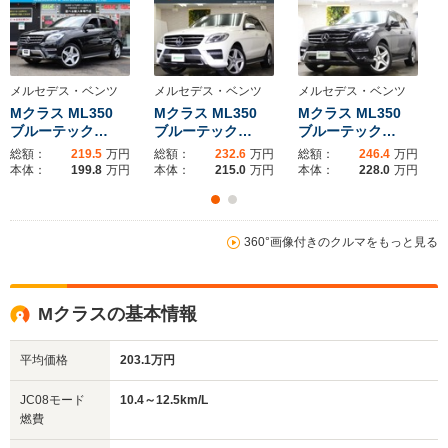
全幅
全幅
全幅
サイズ
1.92m
1.94m～1.98m
1.84m
全長
全長
(全長x全幅x全高)
4.93m～4.95m
5.13m～5.15m
4.53m
メルセデス・ベンツ
メルセデス・ベンツ
メルセデス・ベンツ
Mクラス ML350
Mクラス ML350
Mクラス ML350
ブルーテック…
ブルーテック…
ブルーテック…
総額：
219.5
万円
総額：
232.6
万円
総額：
246.4
万円
ホイールベース
ホイールベース
ホイー
本体：
199.8
万円
本体：
215.0
万円
本体：
228.0
万円
-m
-m
360°画像付きのクルマをもっと見る
WLTCモード
-
-
-
燃費
Mクラスの基本情報
平均価格
203.1万円
排気量
3497～5461cc
2986～4663cc
2996～34
JC08モード
10.4～12.5km/L
駆動方式
4WD
4WD
4WD
燃費