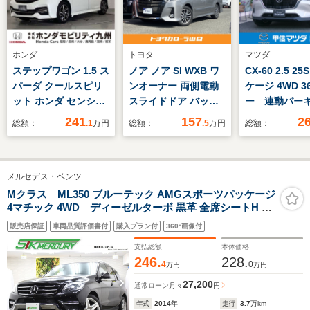
ホンダ
トヨタ
マツダ
ステップワゴン 1.5 ス
ノア ノア SI WXB ワ
CX-60 2.5 2
パーダ クールスピリ
ンオーナー 両側電動
ケージ 4WD 3
ット ホンダ センシン
スライドドア バック
ー 連動パー
グ 純正ナビ フルセ
カメラ ナビ ドライブ
ンサー ETC 
241
157
2
総額：
.1
万円
総額：
.5
万円
総額：
グ ETC
レコーダー ETC TV
インチセンタ
DVD CD 両側電動ス
プレイ マツ
ライドドア クルコン
ト
メルセデス・ベンツ
クルーズコントロール
Mクラス ML350 ブルーテック AMGスポーツパッケージ
4マチック 4WD ディーゼルターボ 黒革 全席シートH 純
正ナビ 地デジ(走行中視聴可) Bluetooth USB レーダーセ
販売店保証
車両品質評価書付
購入プラン付
360°画像付
ーフティパッケージ ACC ブラインドスポット レーンキ
ープA ブレーキA 電動Bドア 360カメラ スペアキー付き
支払総額
本体価格
20インチAW
246.
228.
4
0
万円
万円
27,200
通常ローン
月々
円
年式
2014
年
走行
3.7
万km