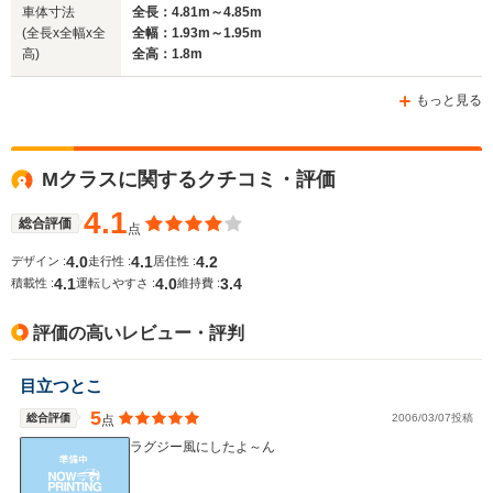
車体寸法
全長：4.81m～4.85m
(全長x全幅x全
全幅：1.93m～1.95m
高)
全高：1.8m
もっと見る
Mクラスに関するクチコミ・評価
4.1
総合評価
点
4.0
4.1
4.2
デザイン :
走行性 :
居住性 :
4.1
4.0
3.4
積載性 :
運転しやすさ :
維持費 :
評価の高いレビュー・評判
目立つとこ
5
総合評価
2006/03/07投稿
点
ラグジー風にしたよ～ん