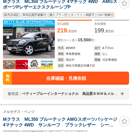
Mクラス ML350 ブルーテック 4マチック 4WD AMGス
ポーツPレザーエクスクルーシブP
販売店保証
車両品質評価書付
購入プラン付
オンライン相談可
360°画像付
支払総額
本体価格
219.
199.
5
8
万円
万円
15,500
通常ローン
月々
円
年式
2015
年
走行
4.7
万km
車検
車検整備無
修復
なし
保証
保証付
整備
法定整備無
住所
神奈川県横浜市磯子区
無
在庫確認・見積依頼
料
販売店：
ベティーブルーインターナショナル 高品質ＢＭＷ＆メルセデス専門店
メルセデス・ベンツ
Mクラス ML350 ブルーテック AMGスポーツパッケージ
4マチック 4WD サンルーフ ブラックレザー シート
ヒーター 純正ナビ 地デジ 360度カメラ