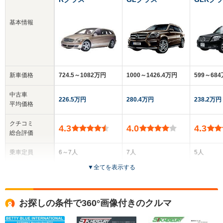
基本情報
新車価格
724.5～1082万円
1000～1426.4万円
599～68
中古車
226.5万円
280.4万円
238.2万円
平均価格
クチコミ
4.3
4.0
4.3
総合評価
乗車定員
6～7人
7人
5人
▼
全てを表示する
ドア数
5ドア
5ドア
5ドア
全高
全高
全高
お探しの条件で360°画像付きのクルマ
1.66m
1.85m
1.67m