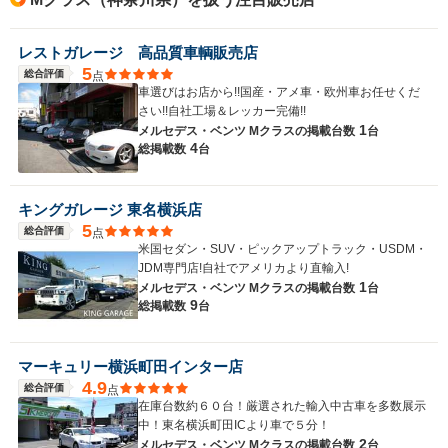
レストガレージ 高品質車輌販売店
5
総合評価
点
車選びはお店から!!国産・アメ車・欧州車お任せくだ
さい!!自社工場＆レッカー完備!!
1
メルセデス・ベンツ Mクラスの
掲載台数
台
4
総掲載数
台
キングガレージ 東名横浜店
5
総合評価
点
米国セダン・SUV・ピックアップトラック・USDM・
JDM専門店!自社でアメリカより直輸入!
1
メルセデス・ベンツ Mクラスの
掲載台数
台
9
総掲載数
台
マーキュリー横浜町田インター店
4.9
総合評価
点
在庫台数約６０台！厳選された輸入中古車を多数展示
中！東名横浜町田ICより車で５分！
2
メルセデス・ベンツ Mクラスの
掲載台数
台