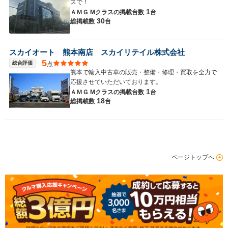
スで！
1
ＡＭＧ Mクラスの
掲載台数
台
30
総掲載数
台
スカイオート 熊本南店 スカイリテイル株式会社
5
総合評価
点
熊本で輸入中古車の販売・整備・修理・買取を全力で
応援させていただいております。
1
ＡＭＧ Mクラスの
掲載台数
台
18
総掲載数
台
ページトップへ