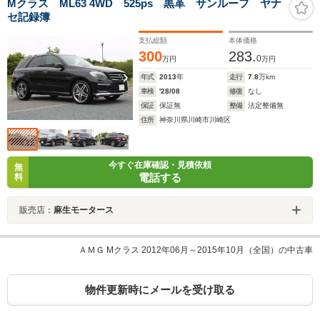
Mクラス ML63 4WD 525ps 黒革 サンルーフ ヤナ
セ記録簿
支払総額
本体価格
300
283.
0
万円
万円
年式
2013
年
走行
7.8
万km
車検
'28/08
修復
なし
保証
保証無
整備
法定整備無
住所
神奈川県川崎市川崎区
今すぐ在庫確認・見積依頼
無
電話する
料
販売店：
麻生モータース
ＡＭＧ Mクラス 2012年06月～2015年10月（全国）の中古車
物件更新時にメールを受け取る