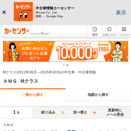
中古車情報カーセンサー
表示
Recruit Co., Ltd.
無料 － Google Play
履歴
お気に入り
メニュー
Mクラス(2012年06月～2015年10月)の中古車・中古車情報
ＡＭＧ Mクラス
一覧から探す
地図から探す
更新時に
1
絞り込み
並べ替え
台
メール受信
ＡＭＧ