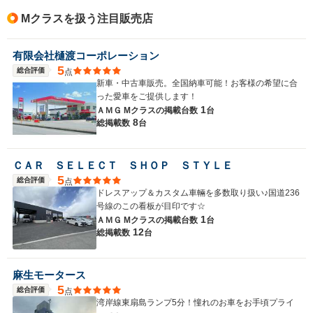
Mクラスを扱う注目販売店
有限会社樋渡コーポレーション
5
総合評価
点
新車・中古車販売。全国納車可能！お客様の希望に合
った愛車をご提供します！
1
ＡＭＧ Mクラスの
掲載台数
台
8
総掲載数
台
ＣＡＲ ＳＥＬＥＣＴ ＳＨＯＰ ＳＴＹＬＥ
5
総合評価
点
ドレスアップ＆カスタム車輛を多数取り扱い♪国道236
号線のこの看板が目印です☆
1
ＡＭＧ Mクラスの
掲載台数
台
12
総掲載数
台
麻生モータース
5
総合評価
点
湾岸線東扇島ランプ5分！憧れのお車をお手頃プライ