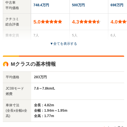
中古車
748.4万円
500万円
698万円
平均価格
クチコミ
5.0
4.3
4.0
総合評価
乗車定員
7人
5人
6人
▼
全てを表示する
ドア数
5ドア
5ドア
5ドア
全高
全高
全
Mクラスの基本情報
1.85m
1.42m～1.44m
1.
平均価格
283万円
全幅
全幅
全
JC08モード
7.6～7.8km/L
サイズ
1.98m
1.88m
1.
燃費
全長
全長
(全長x全幅x全高)
5.15m
4.98m～5m
4.
車体寸法
全長：4.82m
(全長x全幅x全
全幅：1.94m～1.95m
高)
全高：1.77m
ホイールベース
ホイールベース
ホイー
-m
-m