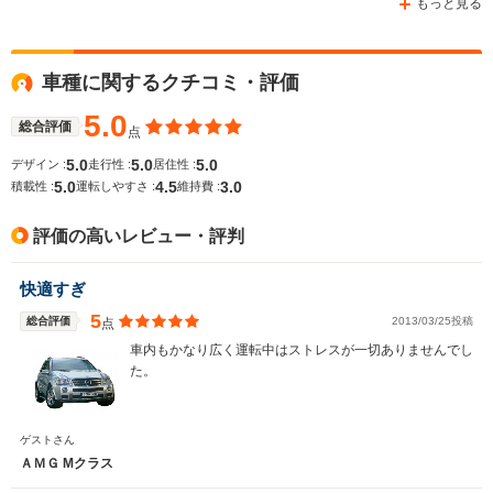
もっと見る
車種に関するクチコミ・評価
WLTCモード
-
-
-
燃費
5.0
総合評価
点
5.0
5.0
5.0
デザイン :
走行性 :
居住性 :
5.0
4.5
3.0
積載性 :
運転しやすさ :
維持費 :
排気量
5461cc
5461cc
6208cc
評価の高いレビュー・評判
駆動方式
4WD
FR、4WD
4WD
快適すぎ
5
総合評価
2013/03/25投稿
点
車内もかなり広く運転中はストレスが一切ありませんでし
た。
ゲストさん
ＡＭＧ Mクラス