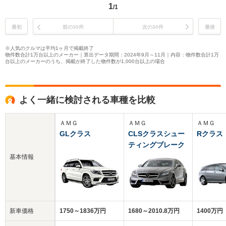
1
/1
最初
前の30件
次の30件
最後
※人気のクルマは平均1ヶ月で掲載終了
物件数合計1万台以上のメーカー｜算出データ期間：2024年9月～11月｜内容：物件数合計1万
台以上のメーカーのうち、掲載が終了した物件数が1,000台以上の場合
よく一緒に検討される車種を比較
ＡＭＧ
ＡＭＧ
ＡＭＧ
GLクラス
CLSクラスシュー
Rクラス
ティングブレーク
基本情報
新車価格
1750～1836万円
1680～2010.8万円
1400万円