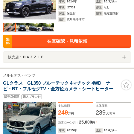
年式
2014
年
走行
10.3
万km
車検
'27/01
修復
なし
保証
保証付
整備
法定整備付
住所
岐阜県海津市
無
在庫確認・見積依頼
料
販売店：
ＤＡＺＺＬＥ
メルセデス・ベンツ
GLクラス GL350 ブルーテック 4マチック 4WD ナ
ビ・BT・フルセグTV・全方位カメラ・シートヒーター・
障害物センサー・Wエアコン・スマートキー・ETC・サ
販売店保証
購入プラン付
ンルーフ・パワーバックドア
支払総額
本体価格
249
239.
0
万円
万円
25,000
通常ローン
月々
円
年式
2015
年
走行
10.6
万km