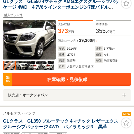
GLクラス GL550 4マチック AMGエクスクルーシブパッ
ケージ 4WD 4.7V8ツインターボエンジン7速パドル
S4WDレーダーセーフティPKGベージュレザーウッドイ
購入プラン付
ンテリアAMGエアロAMG21アルミパノラマルーフ
HarmonKardonナビTVリアモニターパワーシートシート
支払総額
本体価格
ヒーターエアコンHID1オーナー
373
355.
0
万円
万円
39,300
通常ローン
月々
円
年式
2014
年
走行
5.7
万km
車検
'27/04
修復
なし
保証
保証無
整備
法定整備付
住所
大阪府大阪市浪速区
無
在庫確認・見積依頼
料
販売店：
オークジャパン
メルセデス・ベンツ
NEW
GLクラス GL350 ブルーテック 4マチック レザーエクス
クルーシブパッケージ 4WD パノラミックR 黒革 全
席シートヒーター 純正ナビ地デジ全周カメラ レーダ