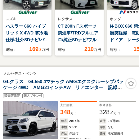
スズキ
レクサス
ホンダ
ハスラー 660 ハイブ
CT 200h Fスポーツ
N-BOX 660
リッド X 4WD 寒冷地
禁煙車/TRDフルエア
衝突軽減 電
仕様/社外SDナビ/バッ
ロ/純正SDナビ/フルセ
ドドア レー
クカメラ/レーンキー
グTV/バックカメラ/ク
ーズコント
169
210
1
総額：
.8
万円
総額：
万円
総額：
プアシスト/アイドリ
ルーズコントロー
LEDヘッド 
ングストップ/ダウン
ル/LEDオートライト/
キー 電動格
ヒルアシストコントロ
フォグランプ/前席シ
ー オートラ
メルセデス・ベンツ
ール/衝突被害軽減ブ
ートヒーター/ビルト
ートエアコン
レーキ/グリップコン
インETC/プッシュス
ステアリング
GLクラス GL550 4マチック AMGエクスクルーシブパッ
ケージ 4WD AMG21インチAW リアエンター 記録簿
トロール/前席シート
タート/スマートキー
ションコント
6枚 パノラマ パワーゲート ルーフレール ハーマン
ヒーター/ステアリン
販売店保証
購入プラン付
カードン 前後ドラレコ シートベンチレーション
グスイッチ
HDDナビ 地デジ 360°カメラ ETC
支払総額
本体価格
348
328.
0
万円
万円
年式
2015
年
走行
6.9
万km
車検
'26/11
修復
なし
保証
保証付
整備
法定整備付