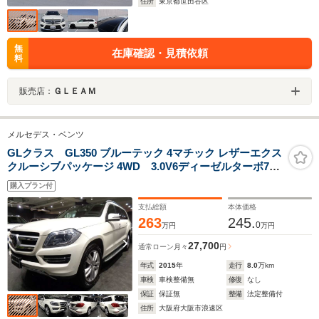
住所
東京都世田谷区
無
在庫確認・見積依頼
料
販売店：
ＧＬＥＡＭ
メルセデス・ベンツ
GLクラス GL350 ブルーテック 4マチック レザーエクス
クルーシブパッケージ 4WD 3.0V6ディーゼルターボ7速
パドルS4WDレザーエクスクルーシブPKG3列7シーター
購入プラン付
黒革インテリアガラスSRナビTV360度カメラ
harman/kardonパワーシートシートヒーターリアモニタ
支払総額
本体価格
ー電動RゲートHIDライトエアサス20インチAW
263
245.
0
万円
万円
27,700
通常ローン
月々
円
年式
2015
年
走行
8.0
万km
車検
車検整備無
修復
なし
保証
保証無
整備
法定整備付
住所
大阪府大阪市浪速区