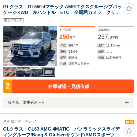
GLクラス GL550 4マチック AMGエクスクルーシブパッ
ケージ 4WD 左ハンドル ETC 全周囲カメラ クリア
ランスソナー オートクルーズコントロール レーンア
購入プラン付
シスト パワーシート サンルーフ ナビ TV オート
ライト HID 電動リアゲート アルミホイール
支払総額
本体価格
250
237.
0
万円
万円
年式
2014
年
走行
11.2
万km
車検
'27/04
修復
なし
保証
保証無
整備
法定整備付
住所
福岡県太宰府市
無
在庫確認・見積依頼
料
販売店：
太宰府オート
メルセデス・ベンツ
NEW
GLクラス GL63 AMG 4MATIC パノラミックスライデ
ィングルーフ/Bang & Olufsenサウンド/AMGスポーツエ