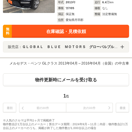
年式
2013
年
走行
6.4
万km
車検
'27/05
修復
なし
保証
保証無
整備
法定整備無
住所
愛知県丹羽郡
無
在庫確認・見積依頼
料
販売店：
ＧＬＯＢＡＬ ＢＬＵＥ ＭＯＴＯＲＳ グローバルブルーモータース
メルセデス・ベンツ GLクラス 2013年04月～2016年04月（全国）の中古車
物件更新時にメールを受け取る
1
/1
最初
前の30件
次の30件
最後
※人気のクルマは平均1ヶ月で掲載終了
物件数合計1万台以上のメーカー｜算出データ期間：2024年9月～11月｜内容：物件数合計1万
台以上のメーカーのうち、掲載が終了した物件数が1,000台以上の場合