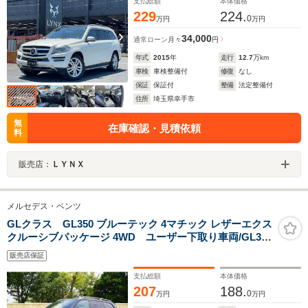
支払総額
本体価格
229
224.
0
万円
万円
34,000
通常ローン
月々
円
年式
2015
年
走行
12.7
万km
車検
車検整備付
修復
なし
保証
保証付
整備
法定整備付
住所
埼玉県幸手市
無
在庫確認・見積依頼
料
販売店：
ＬＹＮＸ
メルセデス・ベンツ
GLクラス GL350 ブルーテック 4マチック レザーエクス
クルーシブパッケージ 4WD ユーザー下取り車両/GL350
ブルーテックAMG63仕様/デジーノレザー/サンルーフ/社
販売店保証
外アンドロイドナビ/Bluetooth/ETC/ドライブレコーダー
前後/デジタルインナーミラー/
支払総額
本体価格
207
188.
0
万円
万円