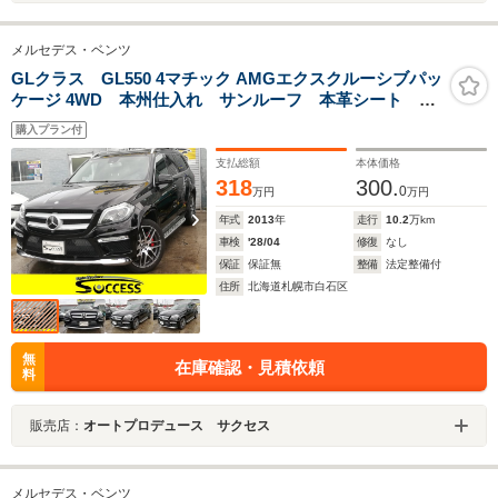
メルセデス・ベンツ
GLクラス GL550 4マチック AMGエクスクルーシブパッ
ケージ 4WD 本州仕入れ サンルーフ 本革シート 純
正ナビ バックカメラ 全方位カメラ 電動リアゲー
購入プラン付
ト 純正アルミ クルーズコントロール 電動シート
シートヒーター
支払総額
本体価格
318
300.
0
万円
万円
年式
2013
年
走行
10.2
万km
車検
'28/04
修復
なし
保証
保証無
整備
法定整備付
住所
北海道札幌市白石区
無
在庫確認・見積依頼
料
販売店：
オートプロデュース サクセス
メルセデス・ベンツ