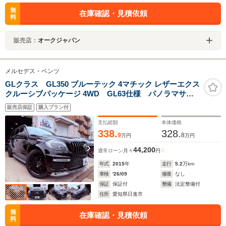
無
在庫確認・見積依頼
料
販売店：
オークジャパン
メルセデス・ベンツ
GLクラス GL350 ブルーテック 4マチック レザーエクス
クルーシブパッケージ 4WD GL63仕様 パノラマサン
ルーフ AMG21インチアルミ パナメリカーナグリル
販売店保証
購入プラン付
アンドロイドナビ 3列シート ベージュレザー パワー
バックドア リアモニターフルセグ Bカメラ ETC
支払総額
本体価格
YOU TUBE
338.
328.
9
8
万円
万円
44,200
通常ローン
月々
円
年式
2015
年
走行
5.2
万km
車検
'26/09
修復
なし
保証
保証付
整備
法定整備付
住所
愛知県日進市
無
在庫確認・見積依頼
料