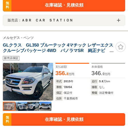
無
在庫確認・見積依頼
料
販売店：
ＡＢＲ ＣＡＲ ＳＴＡＴＩＯＮ
メルセデス・ベンツ
GLクラス GL350 ブルーテック 4マチック レザーエクス
クルーシブパッケージ 4WD パノラマSR 純正ナビ
360°カメラ ACC ブラックレザーシー シートヒータ
販売店保証
ー メモリーパワーシート キセノンヘッドライト オ
ートライト 電動格納サードシート 電動リアゲート 20
支払総額
本体価格
インチアルミ
356.
346.
8
9
万円
万円
年式
2015
年
走行
5.8
万km
車検
'28/04
修復
なし
保証
保証付
整備
法定整備付
住所
千葉県柏市
無
在庫確認・見積依頼
料