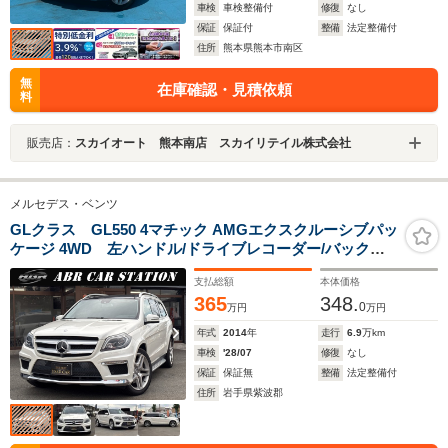
車検
車検整備付
修復
なし
保証
保証付
整備
法定整備付
住所
熊本県熊本市南区
無
在庫確認・見積依頼
料
販売店：
スカイオート 熊本南店 スカイリテイル株式会社
メルセデス・ベンツ
GLクラス GL550 4マチック AMGエクスクルーシブパッ
ケージ 4WD 左ハンドル/ドライブレコーダー/バックカ
メラ/クリアランスソナー/オートクルーズコントロール/パ
支払総額
本体価格
ワーシート/サンルーフ/ナビ/TV/オートライト/HID/ヘッド
365
348.
ライトウォッシャー
0
万円
万円
年式
2014
年
走行
6.9
万km
車検
'28/07
修復
なし
保証
保証無
整備
法定整備付
住所
岩手県紫波郡