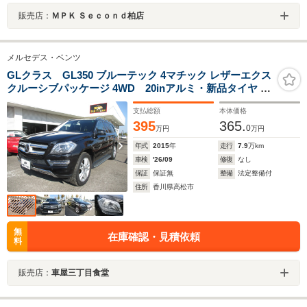
販売店：
ＭＰＫ Ｓｅｃｏｎｄ柏店
メルセデス・ベンツ
GLクラス GL350 ブルーテック 4マチック レザーエクス
クルーシブパッケージ 4WD 20inアルミ・新品タイヤ マ
ット・2022ナビ
支払総額
本体価格
395
365.
0
万円
万円
年式
2015
年
走行
7.9
万km
車検
'26/09
修復
なし
保証
保証無
整備
法定整備付
住所
香川県高松市
無
在庫確認・見積依頼
料
販売店：
車屋三丁目食堂