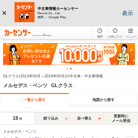
中古車情報カーセンサー
表示
Recruit Co., Ltd.
無料 － Google Play
履歴
お気に入り
メニュー
GLクラス(2013年04月～2016年04月)の中古車・中古車情報
メルセデス・ベンツ GLクラス
一覧から探す
地図から探す
更新時に
18
絞り込み
並べ替え
台
メール受信
メルセデス・ベンツ