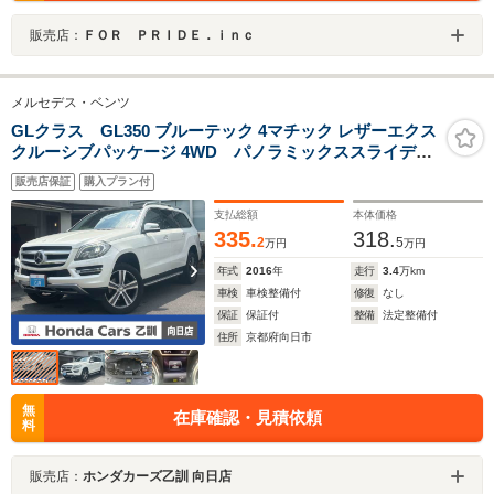
販売店：
ＦＯＲ ＰＲＩＤＥ．ｉｎｃ
メルセデス・ベンツ
GLクラス GL350 ブルーテック 4マチック レザーエクス
クルーシブパッケージ 4WD パノラミックススライディ
ングルーフ レーダーセーフティPKG 純正ナビ TV マルチ
販売店保証
購入プラン付
カメラ ETC HID ACC 前&後席シートヒータ ルーフレー
ル 電動レザーシート 電動テールゲート 純正20AW
支払総額
本体価格
335.
318.
2
5
万円
万円
年式
2016
年
走行
3.4
万km
車検
車検整備付
修復
なし
保証
保証付
整備
法定整備付
住所
京都府向日市
無
在庫確認・見積依頼
料
販売店：
ホンダカーズ乙訓 向日店