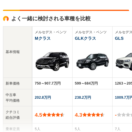
よく一緒に検討される車種を比較
メルセデス・ベンツ
メルセデス・ベンツ
メルセデ
Mクラス
GLKクラス
GLS
基本情報
新車価格
750～907.7万円
599～684万円
1263～2
中古車
202.8万円
238.2万円
1009.7万
平均価格
クチコミ
4.5
4.3
-
総合評価
乗車定員
5人
5人
7人