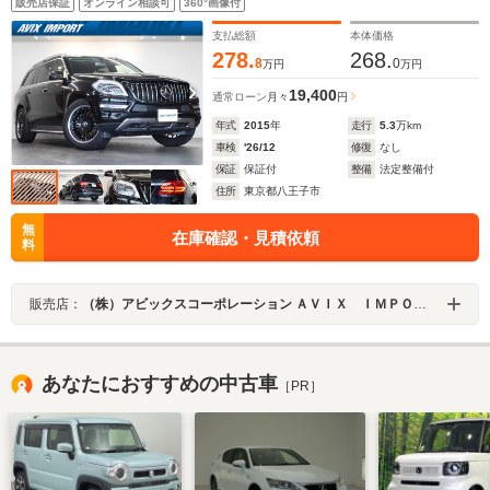
販売店保証
オンライン相談可
360°画像付
ーセーフティP キーレスゴー 電動Rゲート 社外
20AW 禁煙
支払総額
本体価格
278.
268.
8
0
万円
万円
19,400
通常ローン
月々
円
年式
2015
年
走行
5.3
万km
車検
'26/12
修復
なし
保証
保証付
整備
法定整備付
住所
東京都八王子市
無
在庫確認・見積依頼
料
販売店：
（株）アビックスコーポレーション ＡＶＩＸ ＩＭＰＯＲＴ 八王子店
あなたにおすすめの中古車
［PR］