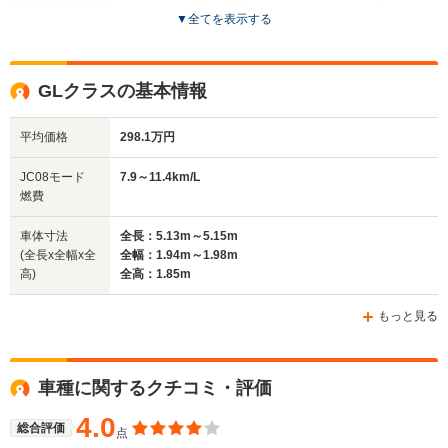
▼
全てを表示する
ドア数
5ドア
5ドア
5ドア
全高
全高
全高
GLクラスの基本情報
1.8m
1.67m～1.69m
1.83m
平均価格
298.1万円
全幅
全幅
全幅
JC08モード
7.9～11.4km/L
サイズ
1.93m～1.95m
1.84m～1.86m
1.96m
燃費
全長
全長
(全長x全幅x全高)
4.81m～4.85m
4.53m～4.57m
5.21m
車体寸法
全長：5.13m～5.15m
(全長x全幅x全
全幅：1.94m～1.98m
高)
全高：1.85m
ホイールベース
ホイールベース
ホイー
-m
-m
もっと見る
7.2～12.0
└市街地:4
車種に関するクチコミ・評価
WLTCモード
8.6km/L
-
-
燃費
└郊外:7.5
4.0
総合評価
点
└高速道路: