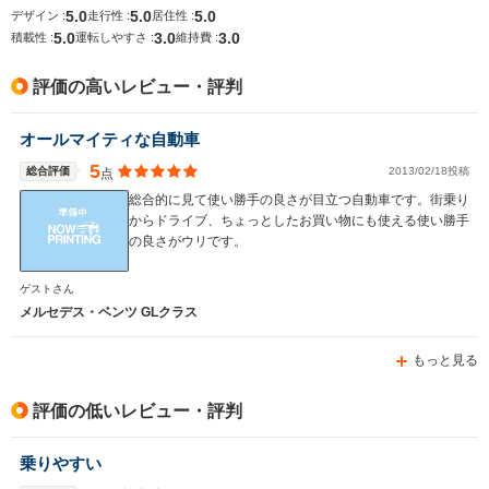
14.2km/L
5.0
5.0
5.0
デザイン :
走行性 :
居住性 :
5.0
3.0
3.0
積載性 :
運転しやすさ :
維持費 :
排気量
2986～3497cc
2996～3497cc
2924～39
評価の高いレビュー・評判
駆動方式
4WD
4WD
4WD
オールマイティな自動車
5
総合評価
2013/02/18投稿
点
総合的に見て使い勝手の良さが目立つ自動車です。街乗り
からドライブ、ちょっとしたお買い物にも使える使い勝手
の良さがウリです。
ゲストさん
メルセデス・ベンツ GLクラス
もっと見る
評価の低いレビュー・評判
乗りやすい