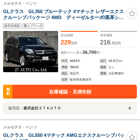
メルセデス・ベンツ
GLクラス GL350 ブルーテック 4マチック レザーエクス
クルーシブパッケージ 4WD ディーゼルターボ/黒革シー
ト/シートヒーター/パノラマサンルーフ/7人乗り/360°カメ
販売店保証
購入プラン付
ラ/ルーフレール/純正ナビ/TV/Bluetooth/スマートキー×2/
パワーバックドア/純正20AW
支払総額
本体価格
229
216.
0
万円
万円
36,700
通常ローン
月々
円
年式
2015
年
走行
10.5
万km
車検
'26/12
修復
なし
保証
保証付
整備
法定整備付
住所
岐阜県各務原市
無
在庫確認・見積依頼
料
販売店：
株式会社２７ＡＵＴＯ
メルセデス・ベンツ
GLクラス GL550 4マチック AMGエクスクルーシブパッ