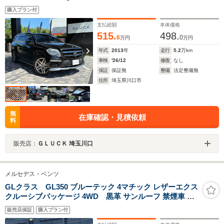
グゾースト/21インチAMGホイール/AMG RIDE
購入プラン付
CONTROL/専用レザーインテリア
支払総額
本体価格
515.
498.
6
0
万円
万円
年式
2013
年
走行
5.2
万km
車検
'26/12
修復
なし
保証
保証無
整備
法定整備無
住所
埼玉県川口市
無
在庫確認・見積依頼
料
販売店：
ＧＬＵＣＫ 埼玉川口
メルセデス・ベンツ
GLクラス GL350 ブルーテック 4マチック レザーエクス
クルーシブパッケージ 4WD 黒革 サンルーフ 禁煙車 全
周囲カメラ 3列目電動シート ETC ナビ アダプティブクル
販売店保証
購入プラン付
コン 20インチ純正AW