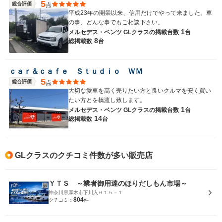
5
総合評価
点
平成23年の開業以来、信用だけでやって来ました。車
の事、どんな事でもご相談下さい。
1
メルセデス・ベンツ GLクラスの
掲載台数
台
8
総掲載数
台
ｃａｒ＆ｃａｆｅ Ｓｔｕｄｉｏ ＷＭ
5
総合評価
点
大切な愛車を高く売りたい方と良いクルマを安く買い
たい方とを橋渡し致します。
1
メルセデス・ベンツ GLクラスの
掲載台数
台
14
総掲載数
台
GLクラスのクチコミ件数が多い販売店
ＹＴＳ ～業者御用達のほりだしもん市場～
神奈川県厚木市下川入６１５－１
804
クチコミ：
件