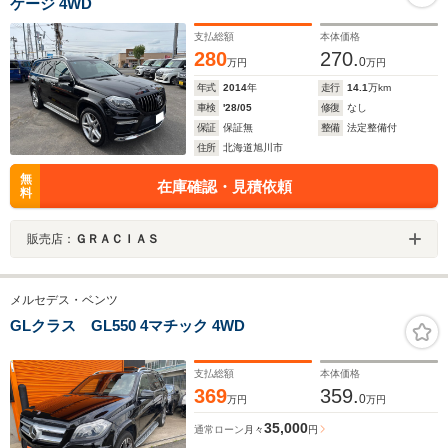
ケージ 4WD
支払総額
本体価格
280
270.
0
万円
万円
年式
2014
年
走行
14.1
万km
車検
'28/05
修復
なし
保証
保証無
整備
法定整備付
住所
北海道旭川市
無
在庫確認・見積依頼
料
販売店：
ＧＲＡＣＩＡＳ
メルセデス・ベンツ
GLクラス GL550 4マチック 4WD
支払総額
本体価格
369
359.
0
万円
万円
35,000
通常ローン
月々
円