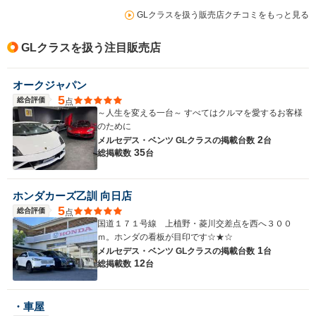
GLクラスを扱う販売店クチコミをもっと見る
GLクラスを扱う注目販売店
オークジャパン
5
総合評価
点
～人生を変える一台～ すべてはクルマを愛するお客様
のために
2
メルセデス・ベンツ GLクラスの
掲載台数
台
35
総掲載数
台
ホンダカーズ乙訓 向日店
5
総合評価
点
国道１７１号線 上植野・菱川交差点を西へ３００
ｍ。ホンダの看板が目印です☆★☆
1
メルセデス・ベンツ GLクラスの
掲載台数
台
12
総掲載数
台
・車屋