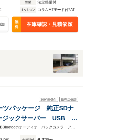
法定整備付
整備
C
コラムMTモード付7AT
ミッション
無
在庫確認・見積依頼
追加
料
360°
画像付
販売店保証
スポーツパッケージ 純正SDナ
ュージックサーバー USB
ウンドビューモニター ステア
純正SDナビ 地デジフルセグTV CD DVD SD ミュージックサーバー USBBluetoothオーディオ バックカメラ アラウンドビューモニター ステアリングスイッチ パドルシフト
6.3
走行距離