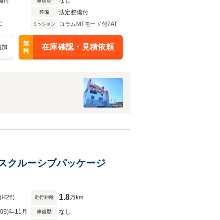
備付
なし
修復歴
法定整備付
整備
C
コラムMTモード付7AT
ミッション
無
在庫確認・見積依頼
追加
料
 エクスクルーシブパッケージ
1.8
(H26)
万km
走行距離
R09)年11月
なし
修復歴