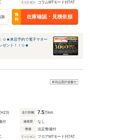
C
コラムMTモード付7AT
ミッション
無
在庫確認・見積依頼
追加
料
：☆★来店予約で電子マネー
レゼント！！☆★
車両品質評価書付
7.5
(H23)
万km
走行距離
備付
なし
修復歴
法定整備付
整備
C
フロアMTモード付7AT
ミッション