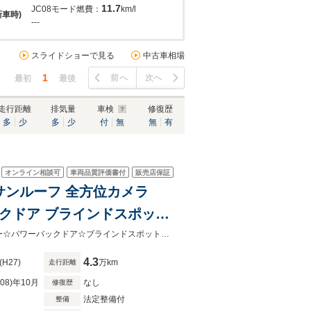
11.7
JC08モード燃費：
km/l
新車時)
---
スライドショーで見る
中古車相場
1
前へ
次へ
最初
最後
走行距離
排気量
車検
修復歴
多
少
多
少
付
無
無
有
オンライン相談可
車両品質評価書付
販売店保証
ビ サンルーフ 全方位カメラ
ックドア ブラインドスポット
0インチAW クルーズコント
☆純正ナビ☆サンルーフ☆全方位カメラ☆D＋N席パワーシート☆シートヒーター☆パワーバックドア☆ブラインドスポットモニター☆レーンアシスト☆プリクラッシュ☆ドライブレコーダー☆
4.3
(H27)
万km
走行距離
R08)年10月
なし
修復歴
法定整備付
整備