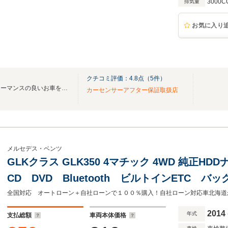
3000C
排気量
お気に入り
クチコミ評価：
4.8
点（
5
件）
輸入車を中心に、コストパフォーマンスの良いお車を販売しております。
カーセンサーアフター保証取扱店
メルセデス・ベンツ
GLKクラス GLK350 4マチック 4WD 純正
CD DVD Bluetooth ビルトインETC 
ンドビューモニター パノラマサンルーフ チ
ズコントロール クリアランスソナー
2014
年式
支払総額
車両本体価格