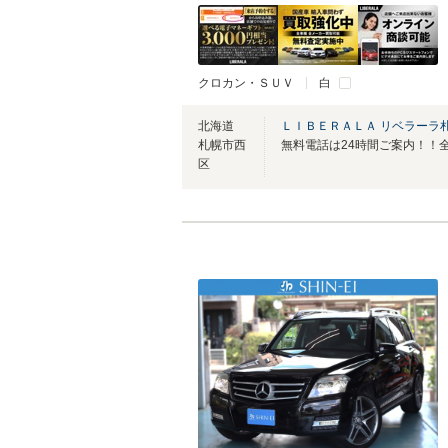
クロカン・ＳＵＶ
白
北海道
ＬＩＢＥＲＡＬＡ リベラーラ
札幌市西
区