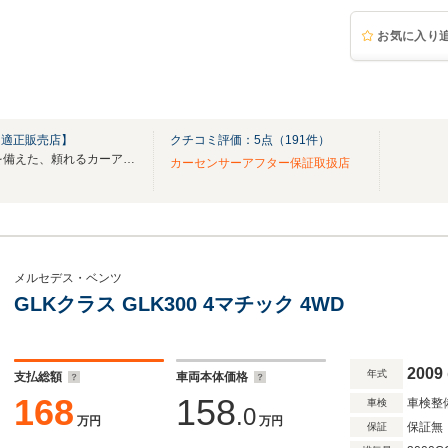
お気に入り
Ｕ適正販売店】
クチコミ評価：
5
点（
191
件）
＜昭和32年創業＞信頼と実績を備えた、頼れるカーアドバイザー
カーセンサーアフター保証取扱店
メルセデス・ベンツ
GLKクラス GLK300 4マチック 4WD
2009
年式
支払総額
車両本体価格
168
158
車検整
車検
.0
万円
万円
保証無
保証