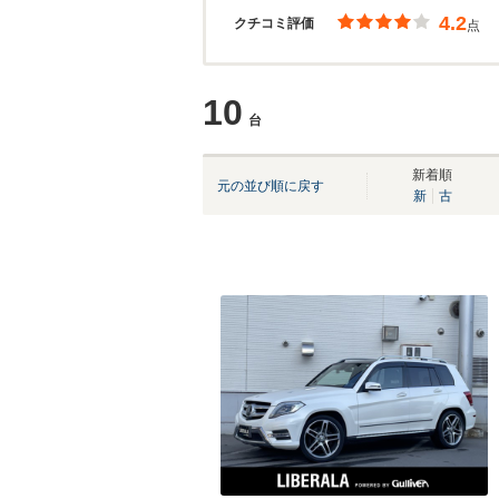
4.2
クチコミ評価
点
10
台
新着順
元の並び順に戻す
新
古