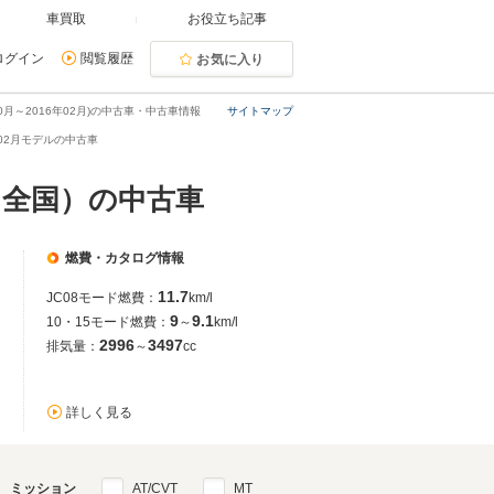
車買取
お役立ち記事
ログイン
閲覧履歴
お気に入り
10月～2016年02月)の中古車・中古車情報
サイトマップ
6年02月モデルの中古車
月（全国）の中古車
燃費・カタログ情報
11.7
JC08モード燃費：
km/l
9
9.1
10・15モード燃費：
～
km/l
2996
3497
排気量：
～
cc
詳しく見る
ミッション
AT/CVT
MT