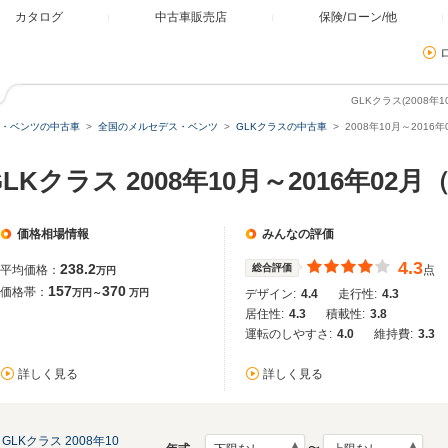
カタログ
中古車販売店
保険/ローン/他
GLKクラス(2008年
・ベンツの中古車
全国のメルセデス・ベンツ
GLKクラスの中古車
2008年10月～201
Kクラス 2008年10月～2016年02
価格相場情報
みんなの評価
4.3
238.2
総合評価
平均価格：
点
万円
157
370
価格帯：
万円～
万円
デザイン:
4.4
走行性:
4.3
居住性:
4.3
積載性:
3.8
運転のしやすさ:
4.0
維持費:
3.3
詳しく見る
詳しく見る
GLKクラス 2008年10