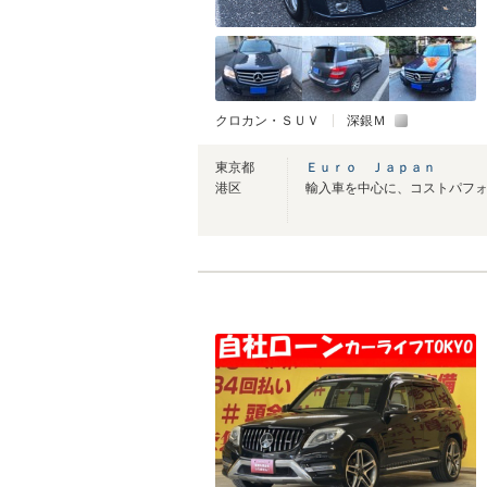
クロカン・ＳＵＶ
深銀Ｍ
東京都
Ｅｕｒｏ Ｊａｐａｎ
港区