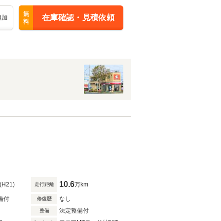
無
在庫確認・見積依頼
追加
料
10.6
(H21)
万km
走行距離
備付
なし
修復歴
法定整備付
整備