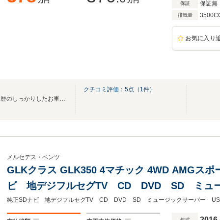
万円
万円
保証無
保証
3500C
排気量
お気に入り
クチコミ評価：
5
点（
1
件）
ワンオーナーのお車を中心に車歴のしっかりしたお車を取り扱いしております。
メルセデス・ベンツ
GLKクラス GLK350 4マチック 4WD AMG
ビ 地デジフルセグTV CD DVD SD ミ
Bluetoothオーディオ バックカメラ アラ
リングスイッチ パドルシフト ACC
2016
年式