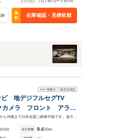
C
フロアMTモード付7AT
ミッション
無
在庫確認・見積依頼
追加
料
360°
画像付
販売店保証
HDDナビ 地デジフルセグTV
バックカメラ フロント アラウ
ルトテレスコピック クルー
全国対応 オートローン＋自社ローンで１００％購入！自社ローン対応車北海道から沖縄まで日本全国ご納車可能です。遠方にお住まいのお客様もお気軽にご相談ください。
9.4
(H26)
万km
走行距離