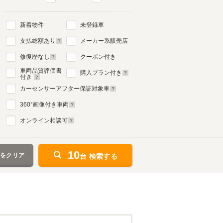
新着物件
未登録車
支払総額あり
メーカー系販売店
修復歴なし
クーポン付き
車両品質評価書
購入プラン付き
付き
カーセンサーアフター保証対象車
360
°画像付き車両
オンライン相談可
10
件をクリア
台 検索する