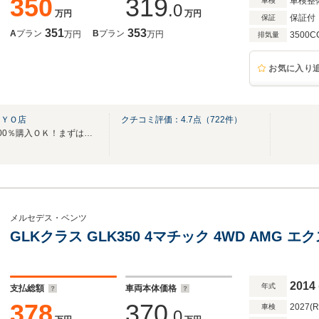
350
319
車検整
車検
.0
万円
万円
保証付
保証
351
353
A
プラン
B
プラン
万円
万円
3500C
排気量
お気に入り
ＫＹＯ店
クチコミ評価：
4.7
点（
722
件）
自社ローン・提携完備により100％購入ＯＫ！まずはお気軽にご相談・お電話ください♪
メルセデス・ベンツ
GLKクラス GLK350 4マチック 4WD AMG
2014
年式
支払総額
車両本体価格
378
370
2027(
車検
.0