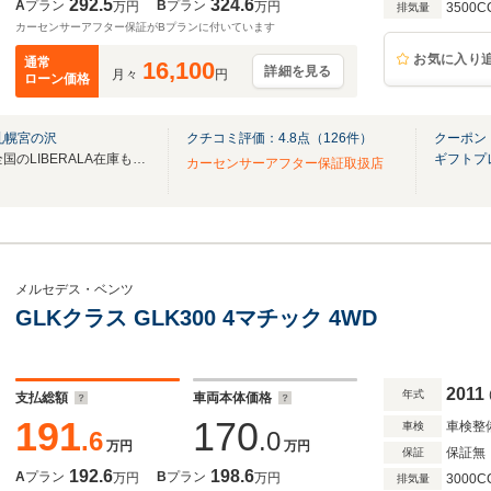
292.5
324.6
A
プラン
B
プラン
万円
万円
3500C
排気量
カーセンサーアフター保証がBプランに付いています
お気に入り
通常
16,100
詳細を見る
月々
円
ローン価格
札幌宮の沢
クチコミ評価：
4.8
点（
126
件）
クーポン
無料電話は24時間ご案内！！全国のLIBERALA在庫も見たい方は一括照会が可能です！
ギフトプ
カーセンサーアフター保証取扱店
メルセデス・ベンツ
GLKクラス GLK300 4マチック 4WD
2011
年式
支払総額
車両本体価格
191
170
車検整
車検
.6
.0
万円
万円
保証無
保証
192.6
198.6
A
プラン
B
プラン
万円
万円
3000C
排気量