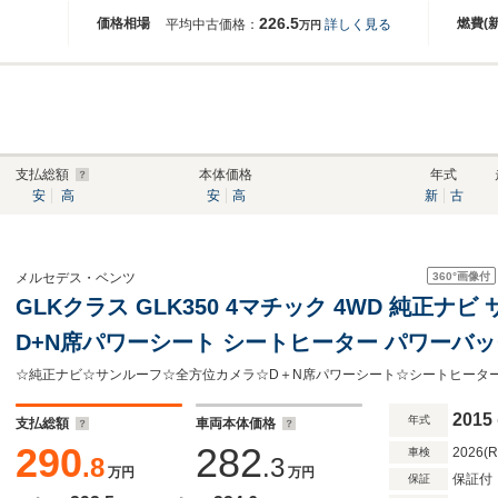
226.5
価格相場
燃費(
平均中古価格：
詳しく見る
万円
支払総額
本体価格
年式
安
高
安
高
新
古
360°
画像付
メルセデス・ベンツ
GLKクラス GLK350 4マチック 4WD 純正ナ
D+N席パワーシート シートヒーター パワーバ
モニター レーンアシスト プリクラッシュ 純正2
ロール HIDヘッドライト ETC
2015
年式
支払総額
車両本体価格
290
282
2026(
車検
.8
.3
万円
万円
保証付
保証