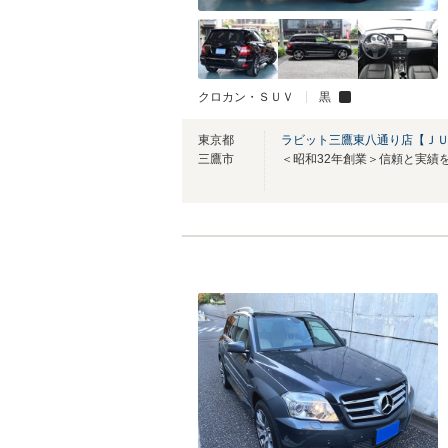
クロカン・ＳＵＶ
黒
東京都
ラビット三鷹東八通り店【Ｊ
三鷹市