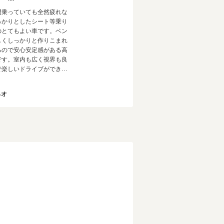
間乗っていても全然疲れな
っかりとしたシート等乗り
のとてもよい車です。ベン
しくしっかりと作りこまれ
るので安心安定感がある高
です。室内も広く視界も良
で楽しいドライブができる
間違いなしかと思います。
ネオ