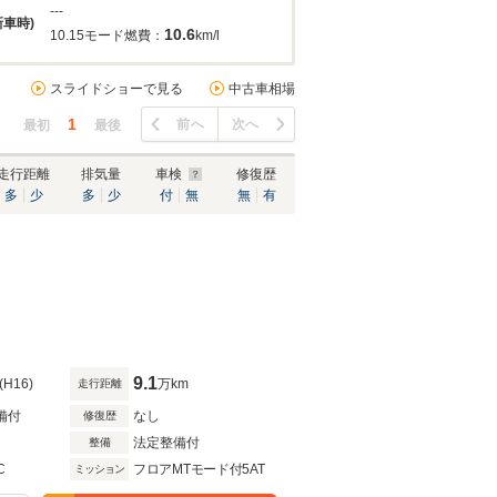
---
新車時)
10.6
10.15モード燃費：
km/l
スライドショーで見る
中古車相場
1
前へ
次へ
最初
最後
走行距離
排気量
車検
修復歴
多
少
多
少
付
無
無
有
9.1
(H16)
万km
走行距離
備付
なし
修復歴
法定整備付
整備
C
フロアMTモード付5AT
ミッション