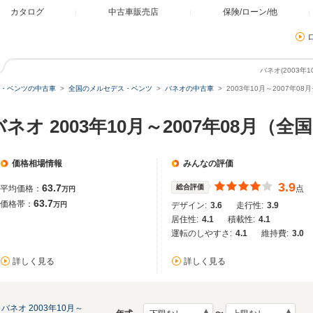
カタログ
中古車販売店
保険/ローン/他
バネオ(2003年
・ベンツの中古車
全国のメルセデス・ベンツ
バネオの中古車
2003年10月～2007年0
オ 2003年10月～2007年08月（
価格相場情報
みんなの評価
3.9
63.7
総合評価
平均価格：
点
万円
63.7
価格帯：
万円
デザイン:
3.6
走行性:
3.9
居住性:
4.1
積載性:
4.1
運転のしやすさ:
4.1
維持費:
3.0
詳しく見る
詳しく見る
バネオ 2003年10月～