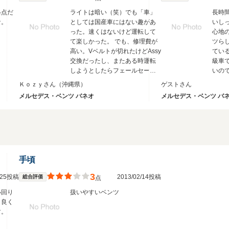
格点だ
ライトは暗い（笑）でも「車」
長時
な。
としては国産車にはない趣があ
いし
った。速くはないけど運転して
心地
て楽しかった。 でも、修理費が
ツら
高い。Vベルトが切れたけどAssy
てい
交換だったし、またある時運転
級車
しようとしたらフェールセーフ
いの
がかかった始動しなくなり、修
こと
Ｋｏｚｙさん
（沖縄県）
ゲストさん
理に出したらミッションモジュ
メルセデス・ベンツ バネオ
メルセデス・ベンツ バ
ール交換等でかなりの高額、中
古車購入金額より高い修理費の
ため廃車にしました。
手頃
3
2/25投稿
2013/02/14投稿
総合評価
点
小回り
扱いやすいベンツ
。良く
す。