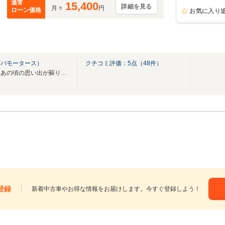
通常
15,400
詳細を見る
月々
円
ローン価格
お気に入り
ビバモータース）
クチコミ評価：
5
点（
48
件）
「あっ、昔欲しかったやつ！」あの頃の思い出が蘇りますね 時間外も対応してますよ
登録
新着中古車やお得な情報をお届けします。今すぐ登録しよう！