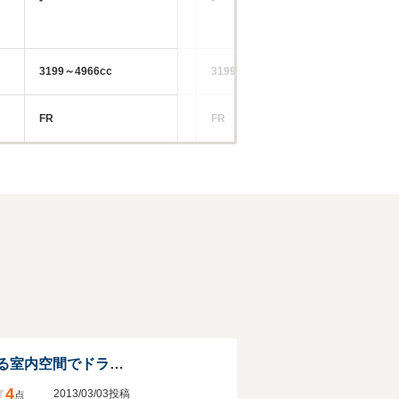
3199～4966cc
3199cc
29
FR
FR
FR
広さ＆高級感がある室内空間でドライブが楽しくなる車
4
2013/03/03投稿
点