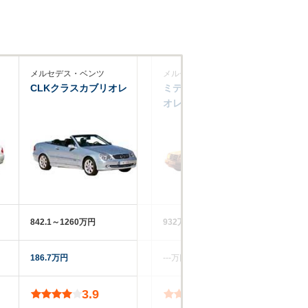
メルセデス・ベンツ
メルセデス・ベンツ
メ
CLKクラスカブリオレ
ミディアムクラスカブリ
ミ
オレ
842.1～1260万円
932万円
91
186.7万円
‐‐‐万円
41
3.9
4.0