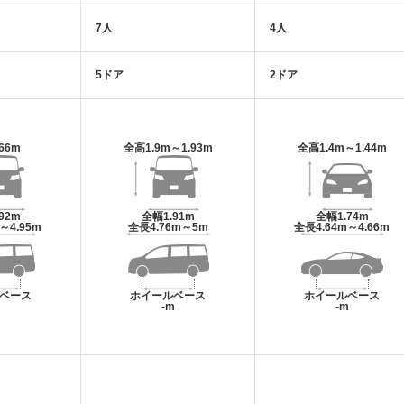
7人
4人
5ドア
2ドア
.66m
全高
1.9m～1.93m
全高
1.4m～1.44m
.92m
全幅
1.91m
全幅
1.74m
m～4.95m
全長
4.76m～5m
全長
4.64m～4.66m
ベース
ホイールベース
ホイールベース
m
-m
-m
-
-