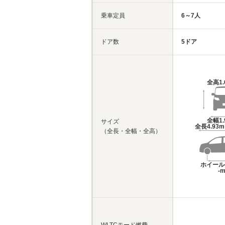
乗車定員
6～7人
ドア数
5ドア
全高
1
全幅
1
サイズ
全長
4.93
（全長・全幅・全高）
ホイール
-
WLTCモード燃費
-