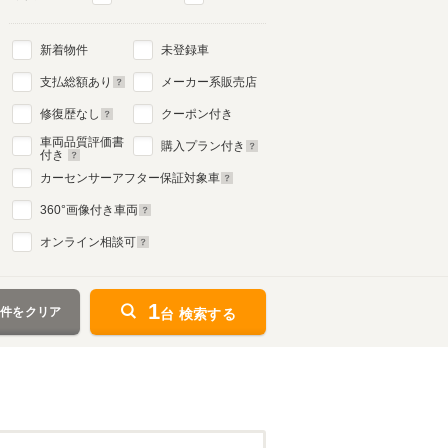
新着物件
未登録車
支払総額あり
メーカー系販売店
修復歴なし
クーポン付き
車両品質評価書
購入プラン付き
付き
カーセンサーアフター保証対象車
360
°画像付き車両
オンライン相談可
1
条件をクリア
台 検索する