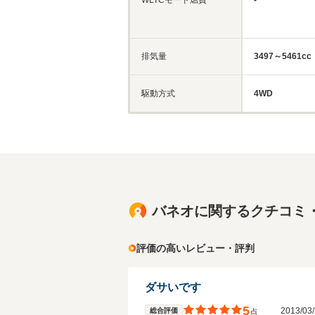
排気量
3497～5461cc
駆動方式
4WD
バネオに関するクチコミ
評価の高いレビュー・評判
ダサいです
5
2013/0
総合評価
点