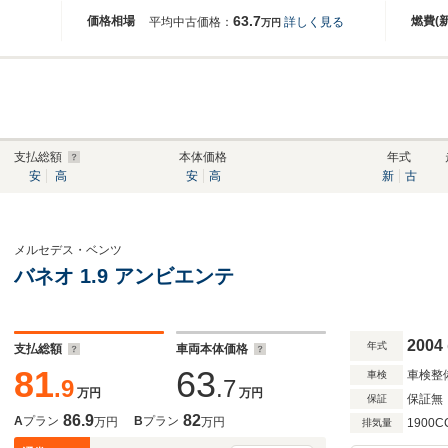
63.7
価格相場
燃費(
平均中古価格：
詳しく見る
万円
支払総額
本体価格
年式
安
高
安
高
新
古
メルセデス・ベンツ
バネオ 1.9 アンビエンテ
2004
年式
支払総額
車両本体価格
81
63
車検整
車検
.9
.7
万円
万円
保証無
保証
86.9
82
A
プラン
B
プラン
万円
万円
1900C
排気量