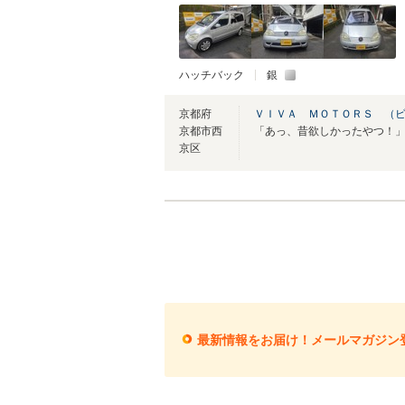
ハッチバック
銀
京都府
ＶＩＶＡ ＭＯＴＯＲＳ （
京都市西
京区
最新情報をお届け！メールマガジン