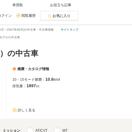
車買取
お役立ち記事
ログイン
閲覧履歴
お気に入り
10月～2007年08月)の中古車・中古車情報
サイトマップ
8月モデルの中古車
全国）の中古車
燃費・カタログ情報
10.6
10・15モード燃費：
km/l
1897
排気量：
cc
詳しく見る
ミッション
AT/CVT
MT