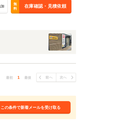
無
在庫確認・見積依頼
追加
料
1
前へ
次へ
最初
最後
この条件で新着メールを受け取る