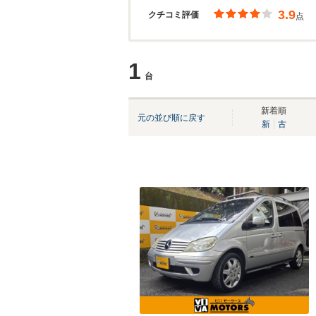
3.9
クチコミ評価
点
1
台
新着順
元の並び順に戻す
新
古