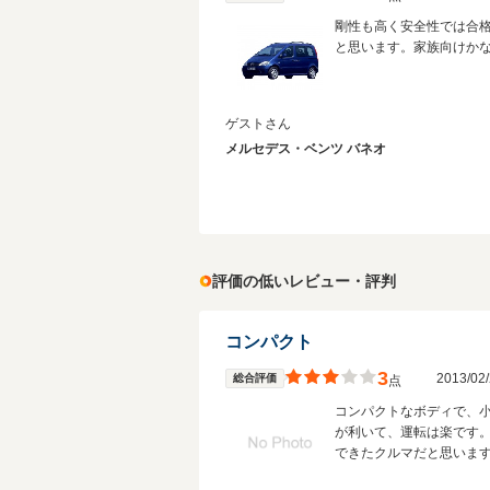
剛性も高く安全性では合
と思います。家族向けか
ゲストさん
メルセデス・ベンツ バネオ
評価の低いレビュー・評判
コンパクト
3
2013/0
総合評価
点
コンパクトなボディで、
が利いて、運転は楽です
できたクルマだと思いま