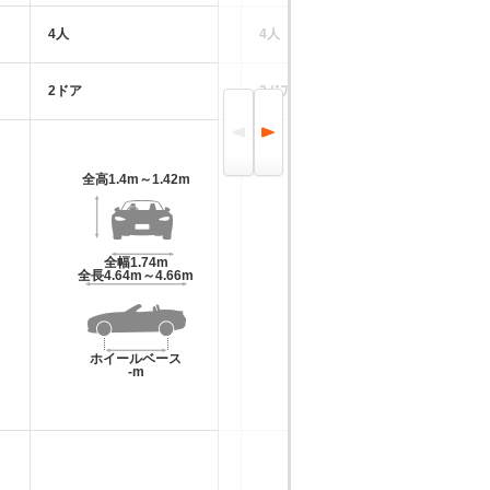
4人
4人
4
2ドア
2ドア
2
全高
1.4m～1.42m
全高
1.39m
全幅
1.74m
全幅
1.74m
全長
4.64m～4.66m
全長
4.66m
ホイールベース
ホイールベース
-m
-m
-
-
-