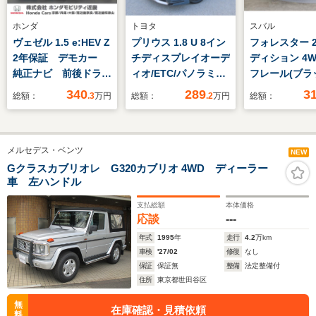
ホンダ
トヨタ
スバル
ヴェゼル 1.5 e:HEV Z
プリウス 1.8 U 8イン
フォレスター 2.
2年保証 デモカー
チディスプレイオーデ
ディション 4W
純正ナビ 前後ドラレ
ィオ/ETC/パノラミッ
フレール(ブラ
コ ETC バックカメ
クビューモニター/フ
装)/運転席&助
340
289
3
総額：
.3
万円
総額：
.2
万円
総額：
ラ アダプティブクル
ルセグTV/TSS/レーダ
ェイパワーシー
ーズコントロール
ークルーズコントロー
クセスキー対
Bluetooth TV ス
ル
シートポジシ
メルセデス・ベンツ
マートキー2個 ブラ
リー機能/ステ
NEW
インドスポットインフ
グヒーター/シ
Gクラスカブリオレ G320カブリオ 4WD ディーラー
車 左ハンドル
ォメーション ワイヤ
ーター(後席左右
レス充電器
ハイ&ロービ
支払総額
本体価格
プ
応談
---
年式
1995
年
走行
4.2
万km
車検
'27/02
修復
なし
保証
保証無
整備
法定整備付
住所
東京都世田谷区
無
在庫確認・見積依頼
料