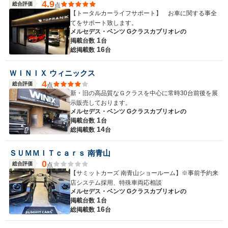
4.9
総合評価
点
【トータルカーライフサポート】 お車に関する事全
てをサポート致します。
メルセデス・ベンツ Gクラスカブリオレの
1
掲載台数
台
16
総掲載数
台
ＷＩＮＩＸ ウィニックス
4
総合評価
点
新・旧の高品質なＧクラスを中心に常時30台前後を展
示販売しております。
メルセデス・ベンツ Gクラスカブリオレの
1
掲載台数
台
14
総掲載数
台
ＳＵＭＭＩＴｃａｒｓ 南青山
0
総合評価
点
【サミットカーズ 南青山ショールーム】※事前予約来
店システム採用、特殊車両応相談
メルセデス・ベンツ Gクラスカブリオレの
1
掲載台数
台
16
総掲載数
台