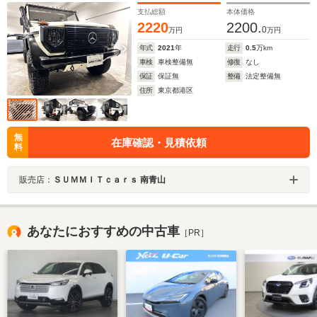
Expedition Motor Company社レストモッド車輌(フルレ
支払総額
本体価格
ストア)/ウルフ(250GD+折り畳み式フロントガラス+オー
2220
2200.
プントップ)/クーラー/Bluetoothオーディオ/ウッドデッキ
0
万円
万円
年式
2021
年
走行
0.5
万km
車検
車検整備無
修復
なし
保証
保証無
整備
法定整備無
住所
東京都港区
無
在庫確認・見積依頼
料
販売店：
ＳＵＭＭＩＴｃａｒｓ 南青山
あなたにおすすめの中古車
［PR］