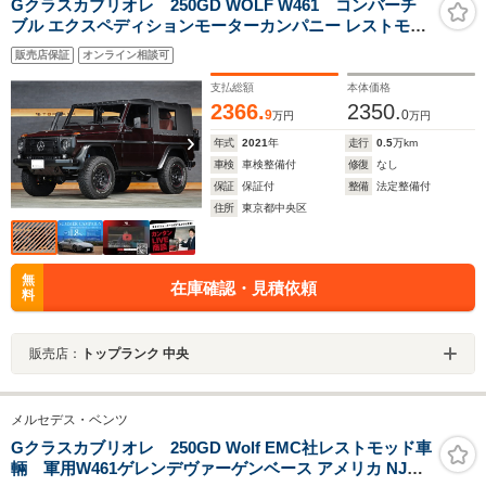
Gクラスカブリオレ 250GD WOLF W461 コンバーチ
ブル エクスペディションモーターカンパニー レストモッ
ド車両 4速MT
販売店保証
オンライン相談可
支払総額
本体価格
2366.
2350.
9
0
万円
万円
年式
2021
年
走行
0.5
万km
車検
車検整備付
修復
なし
保証
保証付
整備
法定整備付
住所
東京都中央区
無
在庫確認・見積依頼
料
販売店：
トップランク 中央
メルセデス・ベンツ
Gクラスカブリオレ 250GD Wolf EMC社レストモッド車
輛 軍用W461ゲレンデヴァーゲンベース アメリカ NJ