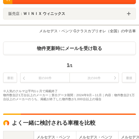
販売店：
ＷＩＮＩＸ ウィニックス
メルセデス・ベンツ Gクラスカブリオレ（全国）の中古車
物件更新時にメールを受け取る
1
/1
最初
前の30件
次の30件
最後
※人気のクルマは平均1ヶ月で掲載終了
物件数合計1万台以上のメーカー｜算出データ期間：2024年9月～11月｜内容：物件数合計1万
台以上のメーカーのうち、掲載が終了した物件数が1,000台以上の場合
よく一緒に検討される車種を比較
メルセデス・ベンツ
メルセデス・ベンツ
メルセデ