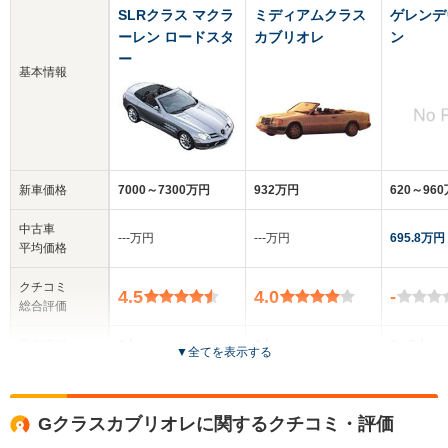
SLRクラス マクラ
ミディアムクラス
ゲレンデ
ーレン ロードスタ
カブリオレ
ン
ー
基本情報
新車価格
7000～7300万円
932万円
620～96
中古車
‐‐‐万円
‐‐‐万円
695.8万円
平均価格
クチコミ
4.5
4.0
-
総合評価
乗車定員
2人
4人
5～7人
▼
全てを表示する
ドア数
2ドア
2ドア
3～5ドア
Gクラスカブリオレに関するクチコミ・評価
全高
全高
全高