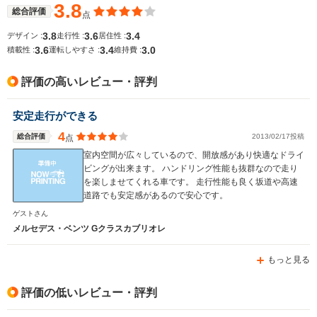
1.25m～1.28m
1.39m
1.94m
3.8
総合評価
点
3.8
3.6
3.4
デザイン :
走行性 :
居住性 :
3.6
3.4
3.0
積載性 :
運転しやすさ :
維持費 :
全幅
全幅
全幅
サイズ
1.91m
1.74m
1.69
全長
全長
(全長x全幅x全高)
評価の高いレビュー・評判
4.66m
4.66m
4.03m
安定走行ができる
4
総合評価
2013/02/17投稿
点
ホイールベース
ホイールベース
ホイー
-m
-m
室内空間が広々しているので、開放感があり快適なドライ
ビングが出来ます。 ハンドリング性能も抜群なので走り
を楽しませてくれる車です。 走行性能も良く坂道や高速
道路でも安定感があるので安心です。
ゲストさん
WLTCモード
-
-
-
メルセデス・ベンツ Gクラスカブリオレ
燃費
もっと見る
排気量
5439cc
3199cc
2297～29
評価の低いレビュー・評判