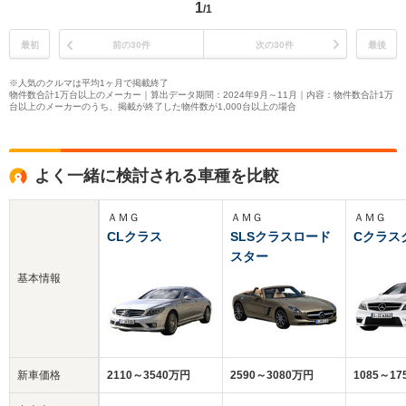
1
/1
最初
前の30件
次の30件
最後
※人気のクルマは平均1ヶ月で掲載終了
物件数合計1万台以上のメーカー｜算出データ期間：2024年9月～11月｜内容：物件数合計1万
台以上のメーカーのうち、掲載が終了した物件数が1,000台以上の場合
よく一緒に検討される車種を比較
ＡＭＧ
ＡＭＧ
ＡＭＧ
CLクラス
SLSクラスロード
Cクラス
スター
基本情報
新車価格
2110～3540万円
2590～3080万円
1085～1