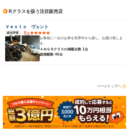
Rクラスを扱う注目販売店
Ｖｅｎｔｏ ヴェント
5
総合評価
点
お客様に一台のお車を世界中から探し、お届け致しま
す。
1
ＡＭＧ Rクラスの
掲載台数
台
40
総掲載数
台
ページトップへ