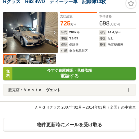
Rクラス R63 4WD ディーラー車 記録簿13枚
支払総額
本体価格
725
698.
0
万円
万円
年式
2007
年
走行
14.4
万km
車検
'26/09
修復
なし
保証
保証無
整備
法定整備無
住所
東京都品川区
今すぐ在庫確認・見積依頼
無
電話する
料
販売店：
Ｖｅｎｔｏ ヴェント
ＡＭＧ Rクラス 2007年02月～2014年03月（全国）の中古車
物件更新時にメールを受け取る