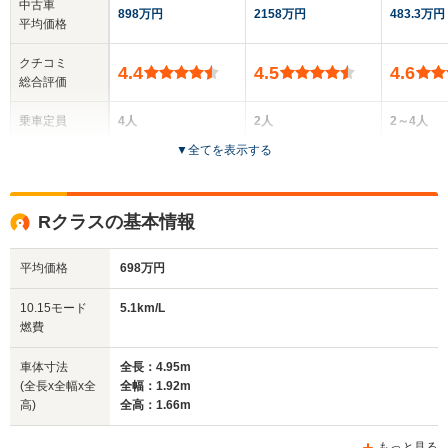
中古車
898万円
2158万円
483.3万円
平均価格
クチコミ
4.4
4.5
4.6
総合評価
乗車定員
4人
2人
2～4人
▼
全てを表示する
ドア数
2ドア
2ドア
2ドア
全高
全高
全高
Rクラスの基本情報
1.42m
1.27m
1.39m
平均価格
698万円
全幅
全幅
全幅
10.15モード
5.1km/L
サイズ
1.87m
1.94m
1.8m
燃費
全長
全長
(全長x全幅x全高)
5.08m～5.11m
4.64m
4.71m
車体寸法
全長：4.95m
(全長x全幅x全
全幅：1.92m
高)
全高：1.66m
ホイールベース
ホイールベース
ホイー
-m
-m
もっと見る