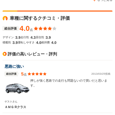
車種に関するクチコミ・評価
WLTCモード
-
-
-
燃費
4.0
総合評価
点
3.9
4.3
3.9
デザイン :
走行性 :
居住性 :
3.9
4.0
4.0
積載性 :
運転しやすさ :
維持費 :
排気量
5461～6208cc
6208cc
6208cc
評価の高いレビュー・評判
駆動方式
FR
FR
FR
悪路に強い
5
総合評価
2013/03/25投稿
点
押しが強く悪路での走行も問題ないので買いだと思いま
す。
ゲストさん
ＡＭＧ Rクラス