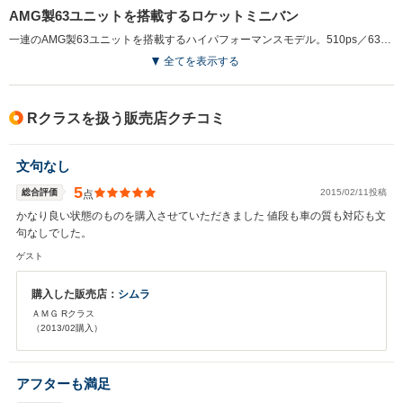
AMG製63ユニットを搭載するロケットミニバン
一連のAMG製63ユニットを搭載するハイパフォーマンスモデル。510ps／630N・mのフラットトルク高回転型6.3LのV8DOHCを搭載し、7Gトロニックとの組み合わせで、0-100km/h加速5秒を誇るロケットミニバンだ。専用チューニングを施した、4マチック（4WD）システムやAIRマティックサスペンション、ドリルドローター付ブレーキシステムなどにより、エンジン性能に見合った走りを実現した。他のAMGモデル同様、AMG製エアロパーツとアルミホイールが精悍さを引き出しているほか、専用ナッパレザーシートやブラックポプラウッド専用インテリアパネルなどで内装の高級感も高められている。(2007.2)
全てを表示する
Rクラスを扱う販売店クチコミ
文句なし
5
総合評価
2015/02/11投稿
点
かなり良い状態のものを購入させていただきました 値段も車の質も対応も文
句なしでした。
ゲスト
購入した販売店：
シムラ
ＡＭＧ Rクラス
（2013/02購入）
アフターも満足