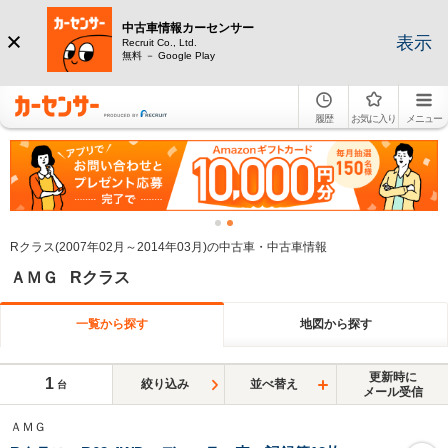
中古車情報カーセンサー
表示
Recruit Co., Ltd.
無料 － Google Play
履歴
お気に入り
メニュー
Rクラス(2007年02月～2014年03月)の中古車・中古車情報
ＡＭＧ Rクラス
一覧から探す
地図から探す
更新時に
1
絞り込み
並べ替え
台
メール受信
ＡＭＧ