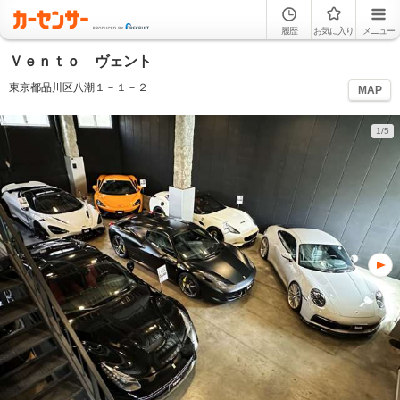
履歴
お気に入り
メニュー
Ｖｅｎｔｏ ヴェント
東京都品川区八潮１－１－２
MAP
1/5