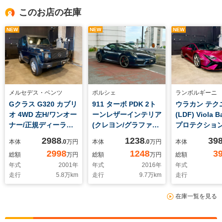
このお店の在庫
NEW
NEW
NEW
メルセデス・ベンツ
ポルシェ
ランボルギーニ
Gクラス G320 カブリ
911 ターボ PDK 2ト
ウラカン テク
オ 4WD 左H/ワンオー
ーンレザーインテリア
(LDF) Viola B
ナー/正規ディーラー
(クレヨン/グラファイ
プロテクション
車/整備記録/ディーラ
トブルー)/純正スポー
テックローダ
2988
1238
39
本体
.0
万円
本体
.0
万円
本体
ー整備/ETC車載器/電
ツクラッシック
ペンション/バ
2998
1248
3
総額
万円
総額
万円
総額
動ソフトトップ/オリ
20AW(ブラッ
ントローラー/
年式
2001
年
年式
2016
年
年式
ジナルコンディショ
ク)/PDLS/スポーツク
ナムオーディ
走行
5.8
万km
走行
9.7
万km
走行
ン/ウッドコンビハン
ロノPKG/Fリフタ
オ/Damiso
ドル/レザーシート/純
ー/BOSE/シートヒー
20AW(bronze
在庫一覧を見る
正16AW/DUELER A/T
ター/エントリードラ
ボンセラミッ
/キーレス/取説・保証
イブ/ターボ専用可変
ドキャリパー/
書
エアロ
ツシート/スタ