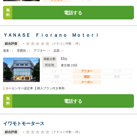
無
電話する
料
ＹＡＮＡＳＥ Ｆｉｏｒａｎｏ Ｍｏｔｏｒｉ
-
（クチコミ件数：
-
件）
総合評価
-
-
-
-
接客：
雰囲気：
アフター：
品質：
13
掲載台数
台
所在地
東京都 23区
スタッフ
アフター
フェア
買取
保証
整備
クチコミ
クーポン
カーセンサー認定車
購入プラン付き車両
無
電話する
料
イワモトモータース
-
（クチコミ件数：
-
件）
総合評価