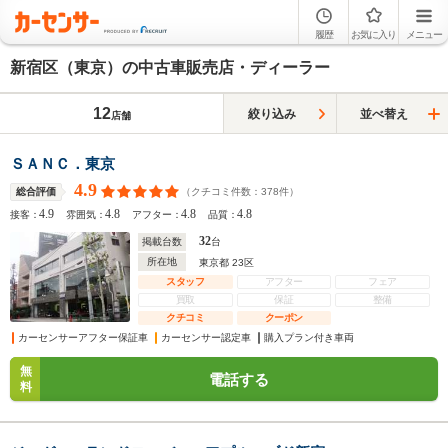
履歴
お気に入り
メニュー
新宿区（東京）の中古車販売店・ディーラー
12
絞り込み
並べ替え
店舗
ＳＡＮＣ．東京
4.9
（クチコミ件数：
378
件）
総合評価
4.9
4.8
4.8
4.8
接客：
雰囲気：
アフター：
品質：
32
掲載台数
台
所在地
東京都 23区
スタッフ
アフター
フェア
買取
保証
整備
クチコミ
クーポン
カーセンサーアフター保証車
カーセンサー認定車
購入プラン付き車両
無
電話する
料