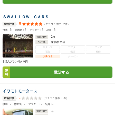
ＳＷＡＬＬＯＷ ＣＡＲＳ
5
（クチコミ件数：
2
件）
総合評価
5
5
5
5
接客：
雰囲気：
アフター：
品質：
2
掲載台数
台
所在地
東京都 23区
スタッフ
アフター
フェア
買取
保証
整備
クチコミ
クーポン
購入プラン付き車両
無
電話する
料
イワモトモータース
-
（クチコミ件数：
-
件）
総合評価
-
-
-
-
接客：
雰囲気：
アフター：
品質：
-
掲載台数
台