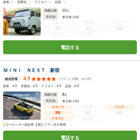
-
-
-
-
接客：
雰囲気：
アフター：
品質：
11
掲載台数
台
所在地
東京都 23区
スタッフ
アフター
フェア
買取
保証
整備
クチコミ
クーポン
電話する
ＭＩＮＩ ＮＥＸＴ 新宿
4.9
（クチコミ件数：
227
件）
総合評価
4.9
4.9
4.9
4.9
接客：
雰囲気：
アフター：
品質：
8
掲載台数
台
所在地
東京都 23区
スタッフ
アフター
フェア
買取
保証
整備
クチコミ
クーポン
カーセンサー認定車
購入プラン付き車両
電話する