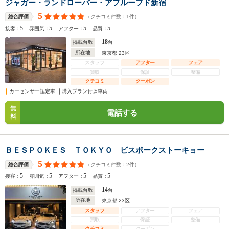
ジャガー・ランドローバー・アプルーブド新宿
5
（クチコミ件数：
1
件）
総合評価
5
5
5
5
接客：
雰囲気：
アフター：
品質：
18
掲載台数
台
所在地
東京都 23区
スタッフ
アフター
フェア
買取
保証
整備
クチコミ
クーポン
カーセンサー認定車
購入プラン付き車両
無
電話する
料
ＢＥＳＰＯＫＥＳ ＴＯＫＹＯ ビスポークストーキョー
5
（クチコミ件数：
2
件）
総合評価
5
5
5
5
接客：
雰囲気：
アフター：
品質：
14
掲載台数
台
所在地
東京都 23区
スタッフ
アフター
フェア
買取
保証
整備
クチコミ
クーポン