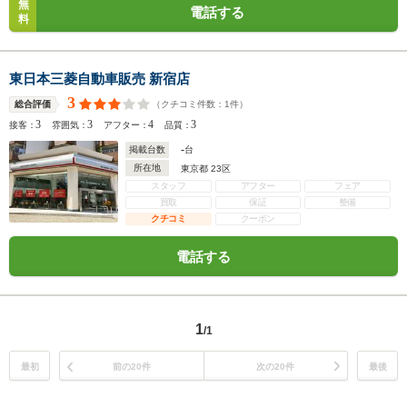
無
電話する
料
東日本三菱自動車販売 新宿店
3
（クチコミ件数：
1
件）
総合評価
3
3
4
3
接客：
雰囲気：
アフター：
品質：
-
掲載台数
台
所在地
東京都 23区
スタッフ
アフター
フェア
買取
保証
整備
クチコミ
クーポン
電話する
1
/1
最初
前の20件
次の20件
最後