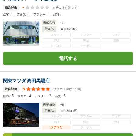
-
（クチコミ件数：
-
件）
総合評価
-
-
-
-
接客：
雰囲気：
アフター：
品質：
-
掲載台数
台
所在地
東京都 23区
スタッフ
アフター
フェア
買取
保証
整備
クチコミ
クーポン
電話する
関東マツダ 高田馬場店
5
（クチコミ件数：
1
件）
総合評価
5
4
3
5
接客：
雰囲気：
アフター：
品質：
-
掲載台数
台
所在地
東京都 23区
スタッフ
アフター
フェア
買取
保証
整備
クチコミ
クーポン